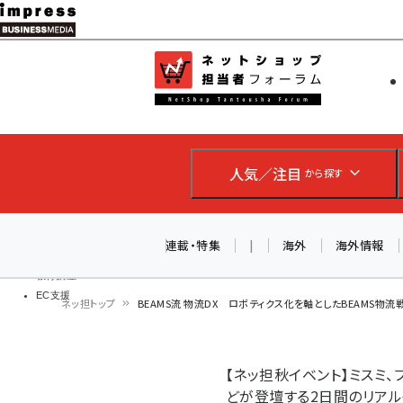
メ
イ
EC担当者
ネットショッ
ン
Web担当者
コ
製品導入
ン
企業IT
ソフト開発
テ
IoT・AI
人気／注目
から探す
ン
DCクラウド
研究・調査
ツ
エネルギー
に
連載・特集
|
海外
海外情報
ドローン
移
教育講座
EC支援
動
ネッ担トップ
BEAMS流 物流DX ロボティクス化を軸としたBEAMS物流戦
パ
ン
【ネッ担秋イベント】ミスミ
どが登壇する2日間のリア