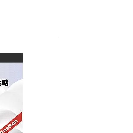
base (1068)
ビィ・フォアード (769)
revico (737)