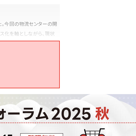
した。今回の物流センターの開
クス化を軸としながら、現状
、ビームスが考える「物流
システム刷新PJのPL（2010
結させました。2016年には、自
の運営に尽力しています。