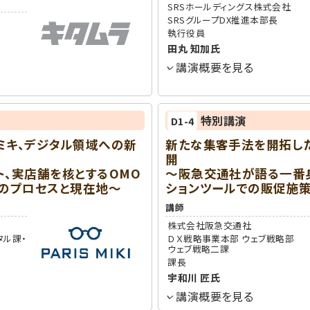
SRSホールディングス株式会社
SRSグループDX推進本部長
執行役員
田丸 知加
氏
講演概要を見る
特別講演
D1-4
ミキ、デジタル領域への新
新たな集客手法を開拓した
開
ト、実店舗を核とするOMO
～阪急交通社が語る一番
増のプロセスと現在地～
ションツールでの販促施
講師
株式会社阪急交通社
タル課・
ＤＸ戦略事業本部 ウェブ戦略部
ウェブ戦略二課
課長
宇和川 匠
氏
講演概要を見る