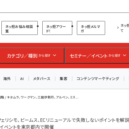
プ担当者フォーラム
ネッ
ネッ担お悩み相談
ネッ担アワー
ネッ担メルマ
て
室
ド！
ガ
カテゴリ／種別
セミナー／イベント
から探す
から探す
海外
AI
メタバース
集客
コンテンツマーケティング
略 / キタムラ、ワークマン、三越伊勢丹、アルペン、ミス...
、フェリシモ、ビームス、ECリニューアルで失敗しないポイントを解
ルイベントを東京都内で開催