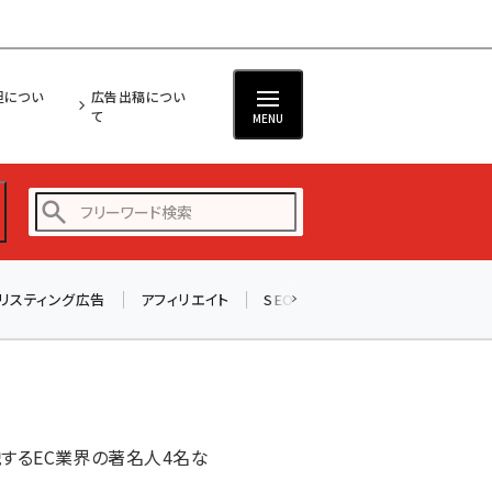
担につい
広告出稿につい
て
MENU
リスティング広告
アフィリエイト
SEO
メール
ソーシャル
amazon (2236)
yahoo (1896)
楽天 (1865)
ecbeing (1204)
説するEC業界の著名人4名な
アスクル (1112)