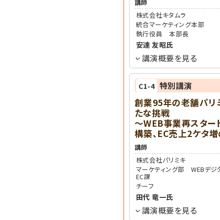
講師
株式会社キタムラ
統合マーケティング本部
執行役員 本部長
安達 友昭
氏
講演概要を見る
特別講演
C1-4
創業95年の老舗パリ
たな挑戦
～WEB事業再スター
構築、EC売上2ケタ
講師
株式会社パリミキ
マーケティング部 WEBデジ
EC課
チーフ
田代 竜一
氏
講演概要を見る