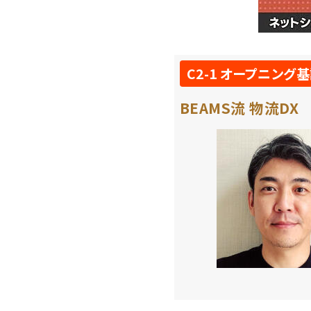
C2-1 オープニング
BEAMS流 物流D