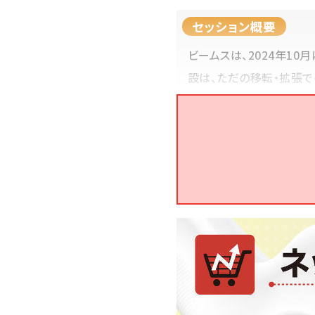
セッション概要
ビームスは、2024年1
設は、ただの移転・拡張で
課題の解決と人手不足な
戦略」についてお話します
プロフィール
株式会社ビームス
竹川 誠
氏
1997年、株式会社ビームスへ
年）で経験を積み、2012年に
社オンラインEC物流の内製化