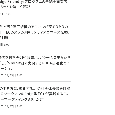
edge Friendly」プログラムの全貌＋事業者
メリットを詳しく解説
4日 7:00
C売上250億円規模のアルペンが語るOMOの
側 ―ECシステム刷新、メディアコマース転換、
価制度
日 8:00
I時代を勝ち抜くEC戦略。レガシーシステムから
し、「Shopify」で実現するPDCA高速化とイ
ベーション
5年12月23日 7:00
声のする方に、進化する。」会社全体最適を目標
するワークマンの「補完型EC」 が実践する「レ
ーマーケティング3.0」とは？
5年12月17日 7:00