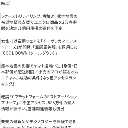
時点）
ファーストリテイリング、令和8年熊本地震の
被災地緊急支援でユニクロ商品を2万点寄
贈を決定、1億円規模の寄付を予定
女性向け空調ウェアを「イーザッカマニアス
トア―ズ」が開発、「空調風神服」を採用した
「COOL DOWN（クールダウン）」
熊本地震の影響でヤマト運輸・佐川急便・日
本郵便が配送制限／小売のプロが語るオム
ニチャネル成功の条件【ネッ担アクセスラン
キング】
老舗ECプラットフォームのEストアー「ショッ
プサーブ」に不正アクセス、885万件の個人
情報が漏えい。店舗関連情報も流出
楽天の最新AIやテクノロジーを体験できる
「Rakuten AI Optimism」、今日からス