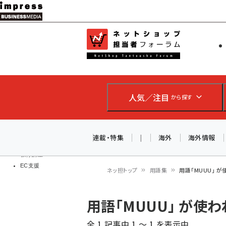
メ
イ
EC担当者
ネットショッ
ン
Web担当者
コ
製品導入
ン
企業IT
ソフト開発
テ
IoT・AI
人気／注目
から探す
ン
DCクラウド
研究・調査
ツ
エネルギー
に
連載・特集
|
海外
海外情報
ドローン
移
教育講座
EC支援
動
ネッ担トップ
用語集
用語「MUUU」 
パ
用語「MUUU」 が使
ン
全 1 記事中 1 ～ 1 を表示中