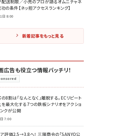
が配送制限／小売のプロが語るオムニチャネ
成功の条件【ネッ担アクセスランキング】
1日 8:00
新着記事をもっと見る
画広告も役立つ情報バッチリ！
ponsored
客の8割は「なんとなく」離脱する。ECリピート
上を最大化する7つの鉄板シナリオをアクショ
リンクが公開
日 7:00
ア評価2.5→3.8へ！ 三陽商会の「SANYO公