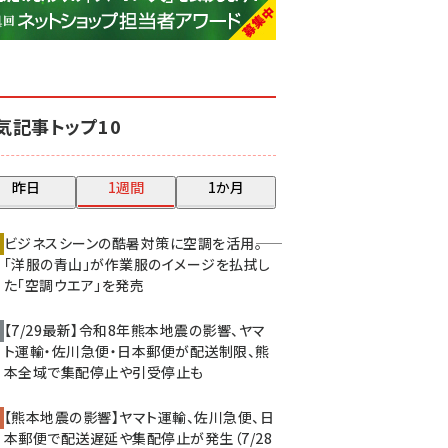
base (1068)
ビィ・フォアード (768)
revico (737)
気記事トップ10
昨日
1週間
1か月
ビジネスシーンの酷暑対策に空調を活用――。
「洋服の青山」が作業服のイメージを払拭し
た「空調ウエア」を発売
【7/29最新】令和8年熊本地震の影響、ヤマ
ト運輸・佐川急便・日本郵便が配送制限、熊
本全域で集配停止や引受停止も
【熊本地震の影響】ヤマト運輸、佐川急便、日
本郵便で配送遅延や集配停止が発生（7/28