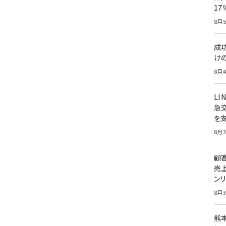
1
8月5
成
け
8月4
LI
急
を
8月3
顧
売
ン
8月3
熊