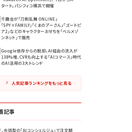
タート。パシフィコ横浜で開催
千趣会が「刀剣乱舞 ONLINE」
「SPY×FAMILY」「くまのプーさん」「ズートピ
ア2」などのキャラクターおせちを「ベルメゾ
ンネット」で販売
Google依存からの脱却。AI経由の流入が
138%増、CVRも向上する「AIコマース」時代
のAI活用の3大トレンド
人気記事ランキングをもっと見る
着記事
天、会話型の「AIコンシェルジュ」で注文額