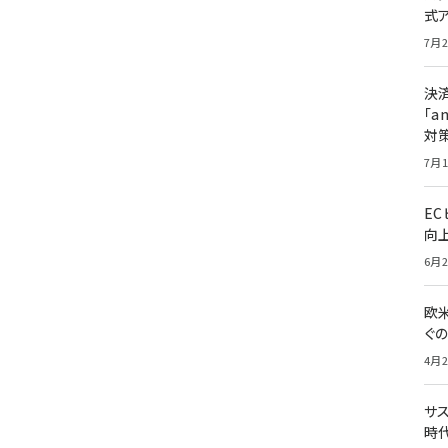
式
7月2
決
「a
対
7月1
E
向
6月2
欧
ぐ
4月2
サ
時代