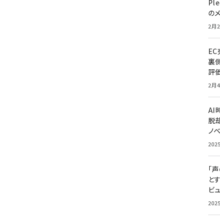
Pl
の
2月2
E
裏
評
2月4
A
脱却
ノ
202
「
と
ビュ
202