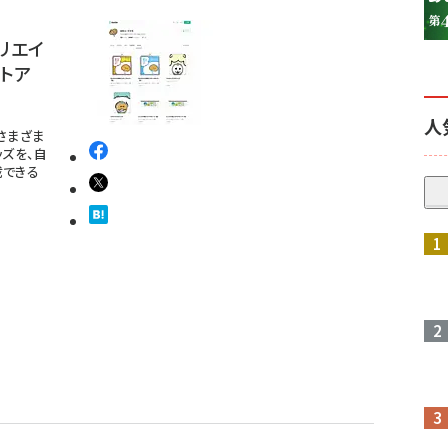
クリエイ
トア
人
がさまざま
ズを、自
載できる