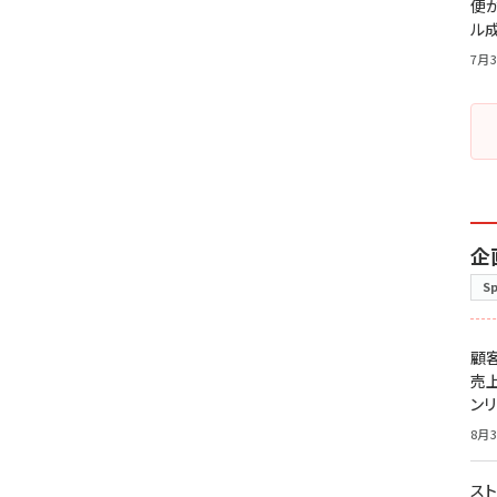
便
ル
7月3
企
S
顧
売
ン
8月3
スト