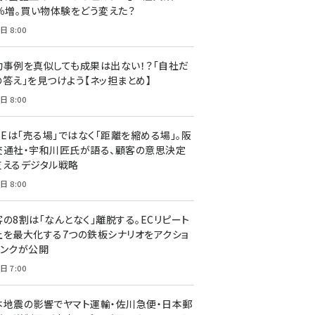
7％増。買い物体験をどう変えた？
日 8:00
功事例を真似しても成果は出ない！？「自社だ
の答え」を見つけよう【ネッ担まとめ】
日 8:00
NEは「売る場」ではなく「距離を縮める場」。阪
交通社・宇和川匠氏が語る、顧客の意思決定
支えるデジタル戦略
日 8:00
客の8割は「なんとなく」離脱する。ECリピート
上を最大化する7つの鉄板シナリオをアクショ
リンクが公開
日 7:00
本地震の影響でヤマト運輸・佐川急便・日本郵