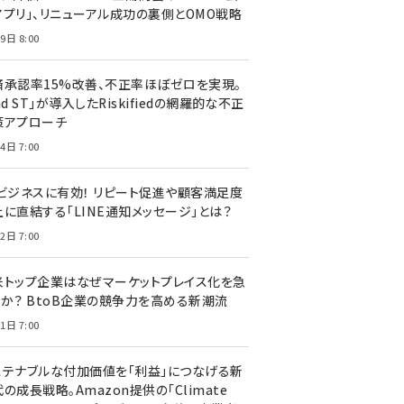
アプリ」、リニューアル成功の裏側とOMO戦略
9日 8:00
済承認率15%改善、不正率ほぼゼロを実現。
nd ST」が導入したRiskifiedの網羅的な不正
策アプローチ
4日 7:00
Cビジネスに有効！ リピート促進や顧客満足度
上に直結する「LINE通知メッセージ」とは？
2日 7:00
米トップ企業はなぜマーケットプレイス化を急
のか？ BtoB企業の競争力を高める新潮流
1日 7:00
ステナブルな付加価値を「利益」につなげる新
の成長戦略。Amazon提供の「Climate