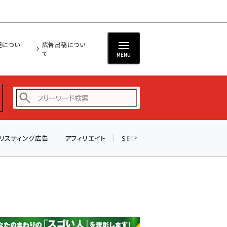
担につい
広告出稿につい
て
MENU
リスティング広告
アフィリエイト
SEO
メール
ソーシャル
amazon (2232)
yahoo (1894)
楽天 (1863)
ecbeing (1203)
アスクル (1112)