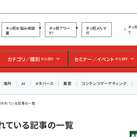
プ担当者フォーラム
ネッ
ネッ担お悩み相談
ネッ担アワー
ネッ担メルマ
て
室
ド！
ガ
カテゴリ／種別
セミナー／イベント
から探す
から探す
海外
AI
メタバース
集客
コンテンツマーケティング
が使われている記事の一覧
われている記事の一覧