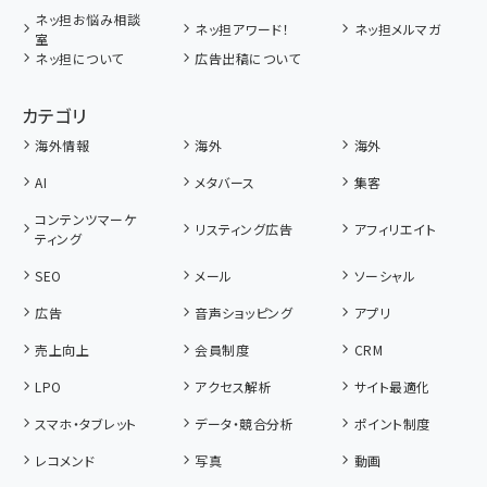
ネッ担お悩み相談
ネッ担アワード！
ネッ担メルマガ
室
ネッ担について
広告出稿について
カテゴリ
海外情報
海外
海外
AI
メタバース
集客
コンテンツマーケ
リスティング広告
アフィリエイト
ティング
SEO
メール
ソーシャル
広告
音声ショッピング
アプリ
売上向上
会員制度
CRM
LPO
アクセス解析
サイト最適化
スマホ・タブレット
データ・競合分析
ポイント制度
レコメンド
写真
動画