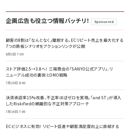
企画広告も役立つ情報バッチリ！
Sponsored
顧客の8割は「なんとなく」離脱する。ECリピート売上を最大化する
7つの鉄板シナリオをアクションリンクが公開
8月3日 7:00
ストア評価2.5→3.8へ！ 三陽商会の「SANYO公式アプリ」、リ
ニューアル成功の裏側とOMO戦略
7月29日 8:00
決済承認率15%改善、不正率ほぼゼロを実現。「and ST」が導入
したRiskifiedの網羅的な不正対策アプローチ
7月14日 7:00
ECビジネスに有効！ リピート促進や顧客満足度向上に直結する