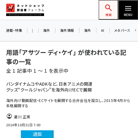
メ
ネットショップ担当者フォーラム
イ
検索
MENU
ン
コ
連載・特集
|
海外
海外情報
海外
AI
メタバース
ン
テ
用語「アサツー ディ・ケイ」 が使われている記
ン
事の一覧
ツ
amazon (2236)
全 1 記事中 1 ～ 1 を表示中
に
yahoo (1896)
移
バンダイナムコやADKなど、日本アニメの関連
グッズ“クールジャパン”を海外向けECで展開
動
楽天 (1865)
海外向け動画配信・ECサイトを展開する合弁会社を設立し、2015年4月から
ecbeing (1204)
本格展開する
アスクル (1112)
瀧川 正実
2014年10月31日 7:00
base (1068)
ビィ・フォアード (769)