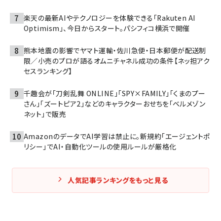
楽天の最新AIやテクノロジーを体験できる「Rakuten AI
Optimism」、今日からスタート。パシフィコ横浜で開催
熊本地震の影響でヤマト運輸・佐川急便・日本郵便が配送制
限／小売のプロが語るオムニチャネル成功の条件【ネッ担アク
セスランキング】
千趣会が「刀剣乱舞 ONLINE」「SPY×FAMILY」「くまのプー
さん」「ズートピア2」などのキャラクターおせちを「ベルメゾン
ネット」で販売
AmazonのデータでAI学習は禁止に。新規約「エージェントポ
リシー」でAI・自動化ツールの使用ルールが厳格化
人気記事ランキングをもっと見る