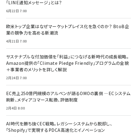
「LINE通知メッセージ」とは？
6月22日 7:00
欧米トップ企業はなぜマーケットプレイス化を急ぐのか？ BtoB企
業の競争力を高める新潮流
4月21日 7:00
サステナブルな付加価値を「利益」につなげる新時代の成長戦略。
Amazon提供の「Climate Pledge Friendly」プログラムの全貌
＋事業者のメリットを詳しく解説
2月24日 7:00
EC売上250億円規模のアルペンが語るOMOの裏側 ―ECシステム
刷新、メディアコマース転換、評価制度
2月4日 8:00
AI時代を勝ち抜くEC戦略。レガシーシステムから脱却し、
「Shopify」で実現するPDCA高速化とイノベーション