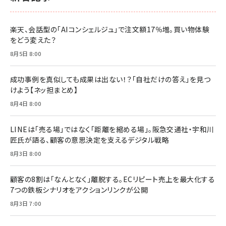
楽天、会話型の「AIコンシェルジュ」で注文額17％増。買い物体験
をどう変えた？
8月5日 8:00
成功事例を真似しても成果は出ない！？「自社だけの答え」を見つ
けよう【ネッ担まとめ】
8月4日 8:00
LINEは「売る場」ではなく「距離を縮める場」。阪急交通社・宇和川
匠氏が語る、顧客の意思決定を支えるデジタル戦略
8月3日 8:00
顧客の8割は「なんとなく」離脱する。ECリピート売上を最大化する
7つの鉄板シナリオをアクションリンクが公開
8月3日 7:00