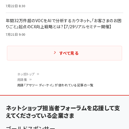
7月22日 8:30
年間32万件超のVOCをAIで分析するカウネット。「お客さまのお困
りごと」起点のCX向上戦略とは？【7/29リアルセミナー開催】
7月21日 9:00
すべて見る
ネッ担トップ
用語集
パ
用語「アサツー ディ・ケイ」 が使われている記事の一覧
ン
く
ネットショップ担当者フォーラムを応援して支
ず
えてくださっている企業さま
ゴールドスポンサー