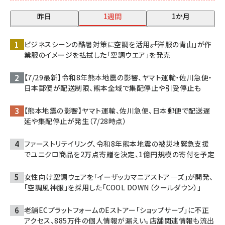
昨日
1週間
1か月
ビジネスシーンの酷暑対策に空調を活用――。「洋服の青山」が作
業服のイメージを払拭した「空調ウエア」を発売
【7/29最新】令和8年熊本地震の影響、ヤマト運輸・佐川急便・
日本郵便が配送制限、熊本全域で集配停止や引受停止も
【熊本地震の影響】ヤマト運輸、佐川急便、日本郵便で配送遅
延や集配停止が発生（7/28時点）
ファーストリテイリング、令和8年熊本地震の被災地緊急支援
でユニクロ商品を2万点寄贈を決定、1億円規模の寄付を予定
女性向け空調ウェアを「イーザッカマニアストア―ズ」が開発、
「空調風神服」を採用した「COOL DOWN（クールダウン）」
老舗ECプラットフォームのEストアー「ショップサーブ」に不正
アクセス、885万件の個人情報が漏えい。店舗関連情報も流出