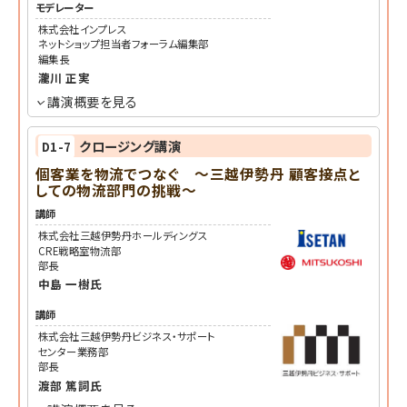
モデレーター
株式会社インプレス
ネットショップ担当者フォーラム編集部
編集長
瀧川 正実
講演概要を見る
クロージング講演
D1-7
個客業を物流でつなぐ ～三越伊勢丹 顧客接点と
しての物流部門の挑戦～
講師
株式会社三越伊勢丹ホールディングス
CRE戦略室物流部
部長
中島 一樹
氏
講師
株式会社三越伊勢丹ビジネス・サポート
センター業務部
部長
渡部 篤詞
氏