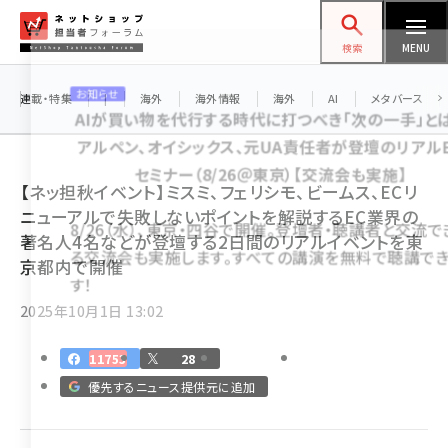
メ
ネットショップ担当者フォーラム
イ
検索
MENU
ン
お知らせ
コ
連載・特集
|
海外
海外情報
海外
AI
メタバース
AIが買い物を代行する時代に打つべき「次の一手」と
ン
アルペン、オイシックス、元UA責任者が登壇のリアル
テ
セミナー（8/26＠東京）【交流会も実施】
ン
【ネッ担秋イベント】ミスミ、フェリシモ、ビームス、ECリ
ツ
ニューアルで失敗しないポイントを解説するEC業界の
amazon (2245)
8/26（水）、東京・四谷で開催。登壇者・聴講者と交流で
に
著名人4名などが登壇する2日間のリアルイベントを東
る交流会も実施します。すべての講演を無料で聴講で
yahoo (1900)
移
京都内で開催
す！
動
楽天 (1871)
2025年10月1日 13:02
ecbeing (1207)
11753
28
アスクル (1118)
優先するニュース提供元に追加
base (1071)
ビィ・フォアード (773)