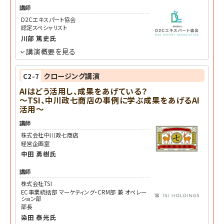
講師
D2Cエキスパート協会
認定スペシャリスト
川部 篤史
氏
講演概要を見る
クロージング講演
C2-7
AIはどう活用し、成果をあげている？
～TSI、中川政七商店の事例に学ぶ成果をあげるAI
活用～
講師
株式会社中川政七商店
経営企画室
中田 勇樹
氏
講師
株式会社TSI
EC事業統括部 マーケティング・CRM部 兼 オペレー
ション部
部長
染田 泰光
氏