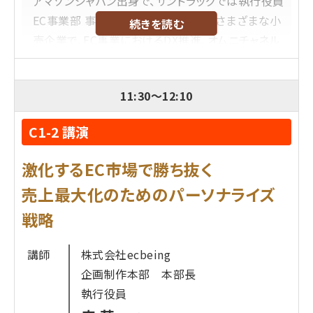
アマゾンジャパン出身で、サンドラッグでは執行役員
EC事業部 事業長を務めた田丸氏は、さまざまな小
続きを読む
売企業で、EC事業におけるDX推進、オムニチャネル
化成功につながる社内改革に取り組んできました。
このセッションでは、その知見をEC担当者向けに公
11:30
～
12:10
開し、特にオムニチャネル領域において実践的なノ
ウハウを伝えます。田丸氏の実績と実例に基づく、再
C1-2 講演
現性の高い取り組みばかり。OMOに関心があるEC
担当者は必聴です。
激化するEC市場で勝ち抜く
売上最大化のためのパーソナライズ
プロフィール
戦略
SRSホールディングス株式会社
田丸 知加
氏
講師
株式会社ecbeing
日本大手通信会社を経て、2003年アマゾンジャパン
企画制作本部 本部長
に入社。16年に渡り、小売部門にて全商品の商品登
執行役員
録から販売、販売後の販売促進、マーケティングや広