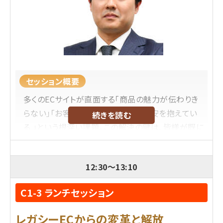
している。
内容レベル
脱初級、中級、上級、大規模店舗向け、中規模向け
セッション概要
多くのECサイトが直面する「商品の魅力が伝わりき
らない」「お客様は『自分に合うか』不安を抱えてい
続きを読む
る 」という根深い課題。この解決の鍵は、皆様が既に
社内に抱えている"最高の資産"、すなわち店舗ス
タッフの優れた「接客力」に他なりません 。
12:30
～
13:10
本セミナーは、その「接客力」という無形の資産を、
C1-3 ランチセッション
ECサイトの売上とCVRを最大化させるための具体的
な「ウェブ接客術」へと転換させるための戦略会議で
レガシーECからの変革と解放