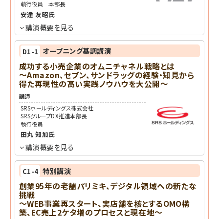
執行役員 本部長
安達 友昭
氏
講演概要を見る
オープニング基調講演
D1-1
成功する小売企業のオムニチャネル戦略とは
～Amazon、セブン、サンドラッグの経験・知見から
得た再現性の高い実践ノウハウを大公開～
講師
SRSホールディングス株式会社
SRSグループDX推進本部長
執行役員
田丸 知加
氏
講演概要を見る
特別講演
C1-4
創業95年の老舗パリミキ、デジタル領域への新たな
挑戦
～WEB事業再スタート、実店舗を核とするOMO構
築、EC売上2ケタ増のプロセスと現在地～