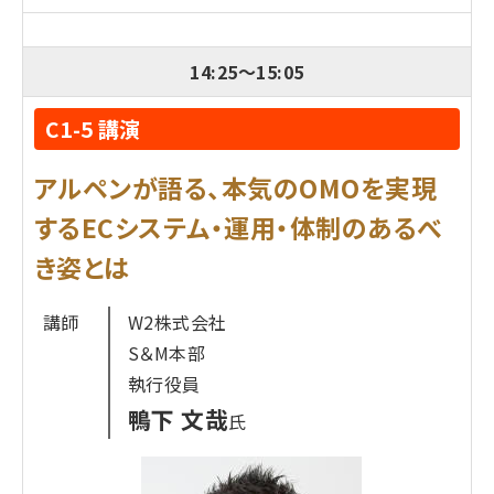
ため、デジタルマーケティングに注力し、オンライン
での接点を拡充しています。DX戦略事業本部の宇
14:25
～
15:05
和川匠課長は長らくCRM施策を推進、現在はＷeb
マーケティング全般を管掌する人物。講演では、
C1-5 講演
LINEアカウントを活用したコミュニケーションの成
功事例を語ります。角度の高い「友だち」獲得、販促、
アルペンが語る、本気のOMOを実現
パーソナライズした顧客コミュニケーションなどに
するECシステム・運用・体制のあるべ
関心があるEC担当者はぜひ聴講ください！
き姿とは
プロフィール
講師
W2株式会社
株式会社阪急交通社
S＆M本部
宇和川 匠
氏
執行役員
1991年阪急交通社に入社。20年にわたり情報シス
鴨下 文哉
氏
テム部門で基幹システムの構築、ネット決済導入、顧
客データの統合管理とＣＲＭ推進を担当。
2013年に現ウェブ戦略部に異動。自社ＥＣサイト阪