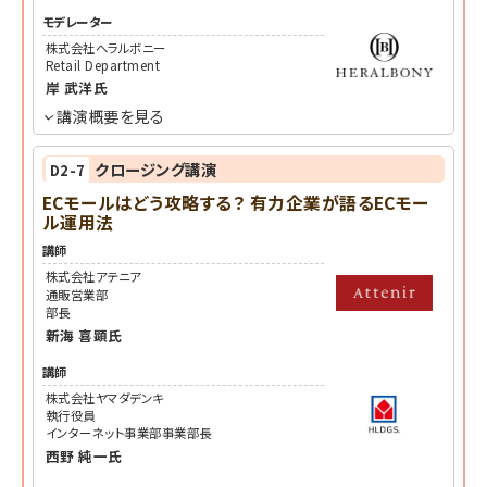
モデレーター
株式会社ヘラルボニー
Retail Department
岸 武洋
氏
講演概要を見る
クロージング講演
D2-7
ECモールはどう攻略する？ 有力企業が語るECモー
ル運用法
講師
株式会社アテニア
通販営業部
部長
新海 喜顕
氏
講師
株式会社ヤマダデンキ
執行役員
インターネット事業部事業部長
西野 純一
氏