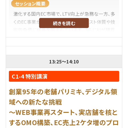
に2024年2月に入社。
セッション概要
前職では動画を活用したマーケティングや社内DX
激化する国内EC市場で、LTV向上が急務な一方、多
化の支援を行っていました。
くのEC事業がレガシーシステムの高コスト体質や技
続きを読む
REGALIではマーケティング、セールス、カスタマーサ
術的負債に成長を阻まれています。さらにAIが購買
クセスの責任者として幅広い領域を担当。
を代行する「エージェンティックコマース」の到来は
導入サイト数1,700サイト以上のサービス「LEEEP」
目前です。本セッションでは、この未来で勝ち抜くた
のセールス責任者として、今でも年間200件以上の
めのレガシーからの脱却と、俊敏性と拡張性を備え
打ち合わせに参加しています！
13:25
～
14:10
た次世代プラットフォーム戦略を、国内の成功事例
を交えてお届けします。
内容レベル
C1-4 特別講演
プロフィール
脱初級、中級、大規模店舗向け、中規模向け、小規模
創業95年の老舗パリミキ、デジタル領
店舗向け
Shopify Japan株式会社
域への新たな挑戦
外山 児雄
氏
店舗スタッフや社員によるコンテンツ投稿をこれか
～WEB事業再スタート、実店舗を核と
新卒でシスコ・システムズ合同会社にて公共領域の
ら検討したい方、
営業として活動。コマース業界への関心から、2022
するOMO構築、EC売上2ケタ増のプロ
あるいはスタッフ投稿を既に開始しているものの、
年にShopify Japanに入社。その後約4年間で業界