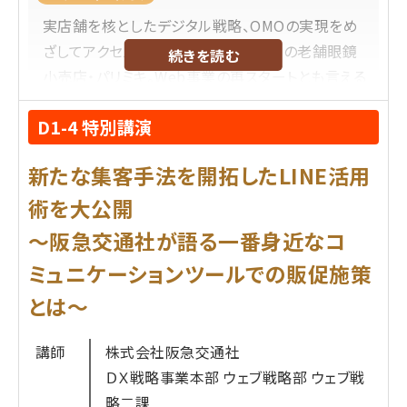
するためのOMO施策のヒントを得られます。
業界：業界問わず、D2CのEC事業に注力している企
実店舗を核としたデジタル戦略、OMOの実現をめ
・明日から何をすべきか、具体的なアクションプラン
業様
ざしてアクセルを踏んでいる創業95年の老舗眼鏡
続きを読む
が明確になります。
規模：中~大規模のEC事業者様(自社ECの年間売上
小売店・パリミキ。Web事業の再スタートとも言える
10億円~100億円以上)
ビジネス変革に挑戦しています。足元のEC売上高は
こんなニーズや悩みにこたえられる内容です
役職：
D1-4 特別講演
2ケタ成長で推移しており、いままさに実績を積み上
・スタッフ投稿を始めたが、売上への貢献度が分か
経営層(CxO)
げているところです。実際の取り組みから、デジタル
らず、施策の評価ができていない。
新たな集客手法を開拓したLINE活用
EC事業部長またはEC責任者
においてパリミキが向き合ってきた課題、課題を乗り
・ 店舗の接客力をECサイトでも活かしたいが、具体
EC運用に関わる方
越えるためのアプローチ、そして現在地までを解説
術を大公開
的な方法がわからない。
IT・DX部門の責任者
します。
～阪急交通社が語る一番身近なコ
・ 投稿経由の売上を、スタッフの人事評価やインセ
ミュニケーションツールでの販促施策
ンティブにどう反映させるべきか悩んでいる
受講するメリット
プロフィール
とは～
競合に先んじて、AI×コマースが本格化する5年先を
株式会社パリミキ
見据えた成長戦略のヒントを得られる。
田代 竜一
氏
講師
株式会社阪急交通社
他社事例を参考に失敗しないEC基盤刷新の「判断
2009年に株式会社パリミキに入社し、販売業務から
ＤＸ戦略事業本部 ウェブ戦略部 ウェブ戦
基準」を知ることができる。
店長を経験。
略二課
Shopifyのどういったポイントが評価されているの