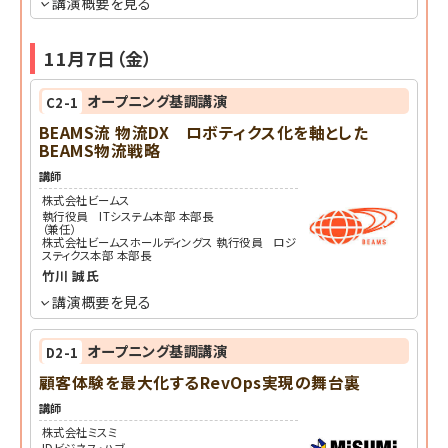
講演概要を見る
11月7日（金）
オープニング基調講演
C2-1
BEAMS流 物流DX ロボティクス化を軸とした
BEAMS物流戦略
講師
株式会社ビームス
執行役員 ITシステム本部 本部長
（兼任）
株式会社ビームスホールディングス 執行役員 ロジ
スティクス本部 本部長
竹川 誠
氏
講演概要を見る
オープニング基調講演
D2-1
顧客体験を最大化するRevOps実現の舞台裏
講師
株式会社ミスミ
IDビジネス・ハブ