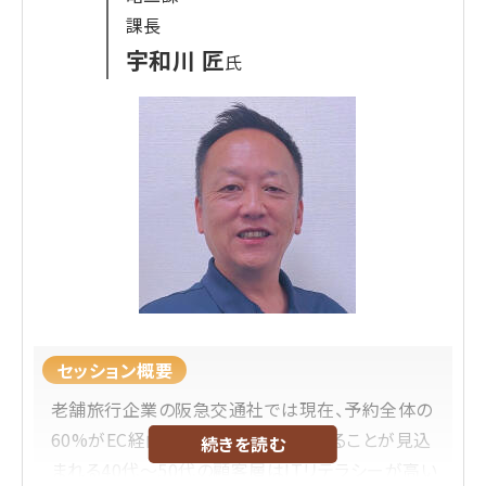
2020年のコロナ禍を機に、WEB事業に課題を感じ、
課長
かを知ることができる。
SNS担当に立候補。2022年からSNSを担当。運用
宇和川 匠
氏
が止まっていたインスタグラム・Xを再運用。
2024年にWEB事業の責任者に就任。SNSと同じく
消極的な運用だったモール、ECサイトを統括し、そ
れぞれの役割を明確化。
「売上より顧客体験」という方針の元で、オンライン
上の顧客体験向上のために、一つ一つ課題解決に
取り組んでいる。
セッション概要
老舗旅行企業の阪急交通社では現在、予約全体の
60%がEC経由。将来コアな顧客になることが見込
続きを読む
まれる40代～50代の顧客層はITリテラシーが高い