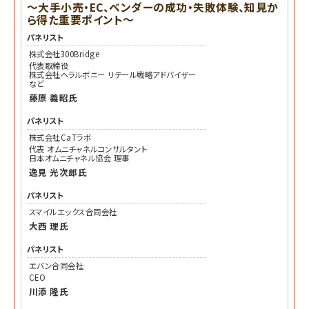
～大手小売・EC、ベンダーの成功・失敗体験、知見か
ら得た重要ポイント～
パネリスト
株式会社300Bridge
代表取締役
株式会社ヘラルボニー リテール戦略アドバイザー
など
藤原 義昭
氏
パネリスト
株式会社CaTラボ
代表 オムニチャネルコンサルタント
日本オムニチャネル協会 理事
逸見 光次郎
氏
パネリスト
スマイルエックス合同会社
大西 理
氏
パネリスト
エバン合同会社
CEO
川添 隆
氏