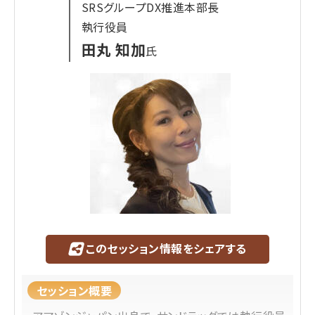
SRSグループDX推進本部長
トークの立上げにも関わらせていただきました。そ
執行役員
の後、NHN SAVAWAYにて、クラウド型ECプラット
田丸 知加
氏
フォーム「TEMPOCLOUD」の立上に事業部長として
参画。ネットショップ担当者フォーラムでも何回か登
壇させていただきました。2019年には新たなる挑戦
とし、オートバックスセブンに入社。デジタルマーケ
の立上げに関わり、オートバックスアプリ、WEB予約
のリニューアルを実施。現在はカメラのキタムラで
マーケティングの責任者をしております。
プラットフォームから事業会社まで幅広い経験を元
に、お話しできればと思っております。
このセッション情報をシェアする
セッション概要