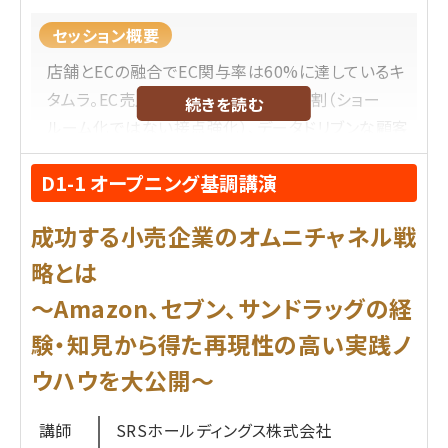
セッション概要
店舗とECの融合でEC関与率は60%に達しているキ
タムラ。EC売上を最大化する店舗の役割（ショー
続きを読む
ルーム化ではない接点強化）、データドリブンな顧客
獲得とリユース事業の連携、単なるポイント制度で
D1-1 オープニング基調講演
はない顧客接点を生むロイヤルティプログラムの設
計、それによるLTV最大化の取り組み、顧客体験の向
成功する小売企業のオムニチャネル戦
上施策など、マーケティング観点でキタムラが取り組
んできた事例をお伝えします。
略とは
～Amazon、セブン、サンドラッグの経
プロフィール
験・知見から得た再現性の高い実践ノ
株式会社キタムラ
ウハウを大公開～
安達 友昭
氏
2008年にYahoo!株式会社に中途入社、Yahoo!
講師
SRSホールディングス株式会社
ショッピング、ヤフオクのサービスに関わり、カカオ