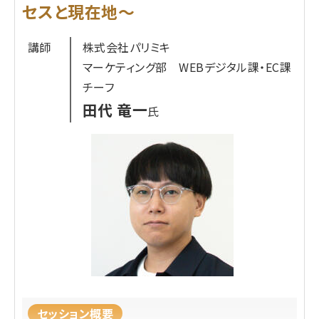
「売上への貢献度が不明確」「継続的な運用に課題
セスと現在地～
問わず100社以上のコマース領域における問題解
がある」と感じているご担当者様に最適な内容で
決のご支援を通じてEC基盤刷新における意思決定
講師
株式会社パリミキ
す。
をご支援。日本のコマース事業社様の「変化」と「解
マーケティング部 WEBデジタル課・EC課
放」に貢献し続け、業界全体の進化を後押していき
チーフ
参加対象者
たいという想いを持って日々活動。
田代 竜一
氏
アパレル、コスメ、雑貨、インテリア、ライフスタイル
内容レベル
グッズなど、実店舗をお持ちの小売事業者様全般
脱初級、中級、上級、大規模店舗向け、中規模向け
受講するメリット
業界：業界問わず、D2CのEC事業に注力している企
・店舗スタッフの投稿を売上（CVR）に直結させるた
業様
めの具体的な戦略が手に入ります。
規模：中~大規模のEC事業者様(自社ECの年間売上
・スタッフのモチベーションを維持・向上させ、継続
10億円~100億円以上)
的に質の高いコンテンツを生み出す「仕組み」を構
築できます。
・店舗とECの垣根を越え、会社全体の売上を最大化
参加対象者
セッション概要