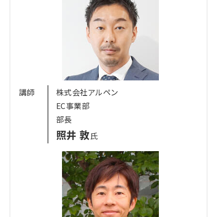
急トラベルコムの管理運営、Ｗeb広告を含めＷeb
マーケティング全般に携わる。2019年からはより商
品に近いWeb販売セクションにてプッシュ媒体を統
括、特にLINEについては現在全社運用責任者とし
て推進している。
講師
株式会社アルペン
EC事業部
部長
照井 敦
氏