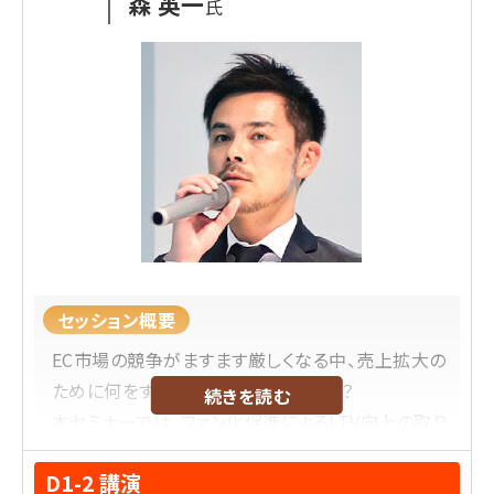
森 英一
氏
告、運用まで、カテゴリー横断の多数サービス・業務
改革・プロダクトの日本責任者に従事。その後セブン
アンドアイホールディングスにて、デジタル戦略企画
部長として、グループ横断のDX・EC推進、新規事業
立案を行う。Walmartの子会社であった西友に参画
し、OMO施策や楽天西友ネットスーパーの新規事業
開発等幅広く従事。
2021年11月に株式会社サンドラッグへ執行役員と
してECを中心とした変革をし、2022年3月には日本
オムニチャネル協会フェローにも就任。2025年7月
からSRSホールディングス株式会社執行役員グルー
セッション概要
プDX推進本部長就任。ビジネス、マーケティングか
EC市場の競争がますます厳しくなる中、売上拡大の
らシステムまでの改革を得意とし、これまでの経験
ために何をすべきか悩んでいませんか？
続きを読む
を元に講演活動なども行う。
本セミナーでは、ファン化促進によるLTV向上の取り
組み、AIを活用した業務効率化やマーケティング
D1-2 講演
ツールによる顧客パーソナライズ戦略を成功事例と