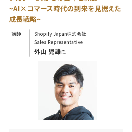
す。
~AI×コマース時代の到来を見据えた
単なるコーディネート写真の掲載で終わる"なんと
なく運用"から完全に脱却し、
成長戦略~
スタッフの「頑張り」を売上貢献度として"完全"見え
講師
Shopify Japan株式会社
る化し、正当に評価する仕組み 。
Sales Representative
モチベーションを劇的に高め、楽しみながら投稿を
外山 児雄
氏
継続できる環境づくり
店舗での接客をEC売上に直結させるOMO戦略の具
体的な実践方法 これらを成功事例と共に解説しま
す。
プロフィール
株式会社REGALI
並木 隆明
氏
大和証券、マイナビ、動画編集SaaSを経てREGALI