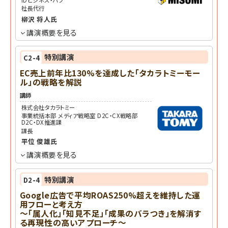
社長代行
柳沢 将人
氏
講演概要を見る
特別講演
C2-4
EC売上前年比130%を達成した「タカラトミーモー
ル」の戦略を解説
講師
株式会社タカラトミー
事業統括本部 メディア戦略室 D2C・CX戦略部
D2C・DX推進課
課長
平位 俊雄
氏
講演概要を見る
特別講演
D2-4
Google広告で平均ROAS250%超えを維持した運
用フローと考え方
～「属人化」「知見不足」「成果のバラつき」を解消す
る再現性の高いアプローチ～