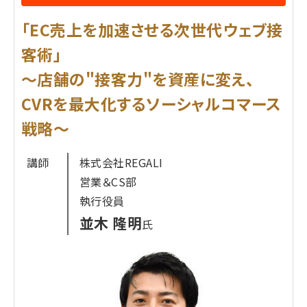
ともにご紹介します。
「EC売上を加速させる次世代ウェブ接
次の成長ステージに進むためのオンライン・オフライ
ン双方で使える具体的な施策をお伝えしますので、
客術」
ぜひご参加ください。
〜店舗の"接客力"を資産に変え、
CVRを最大化するソーシャルコマース
プロフィール
戦略〜
株式会社ecbeing
森 英一
氏
講師
株式会社REGALI
2011年株式会社ecbeingに入社。
営業＆CS部
WEBディレクター・プロデューサーとして200を超え
執行役員
るサイトの新規・
並木 隆明
氏
リニューアル構築提案を手がける。
また、提案型のサイト運用業務を通じて、商材に応じ
た顧客とのコミュ
ニケーション改善を行い、現在ではWEBコンサル
ティング業務に注力