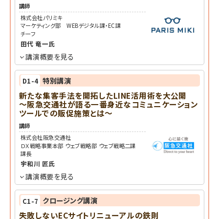
講師
株式会社パリミキ
マーケティング部 WEBデジタル課・EC課
チーフ
田代 竜一
氏
講演概要を見る
特別講演
D1-4
新たな集客手法を開拓したLINE活用術を大公開
～阪急交通社が語る一番身近なコミュニケーション
ツールでの販促施策とは～
講師
株式会社阪急交通社
ＤＸ戦略事業本部 ウェブ戦略部 ウェブ戦略二課
課長
宇和川 匠
氏
講演概要を見る
クロージング講演
C1-7
失敗しないECサイトリニューアルの鉄則