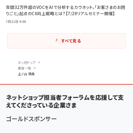
年間32万件超のVOCをAIで分析するカウネット。「お客さまのお困
りごと」起点のCX向上戦略とは？【7/29リアルセミナー開催】
7月21日 9:00
すべて見る
ネッ担トップ
著者一覧
パ
上ノ山 慎哉
ン
く
ネットショップ担当者フォーラムを応援して支
ず
えてくださっている企業さま
ゴールドスポンサー