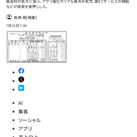
放送枠の拡大に加え、アプリ強化やリアル接点の拡充、新ECサービスの開始
などが成長を後押しした。
鳥栖 剛
[執筆]
7月23日 7:00
AI
集客
ソーシャル
アプリ