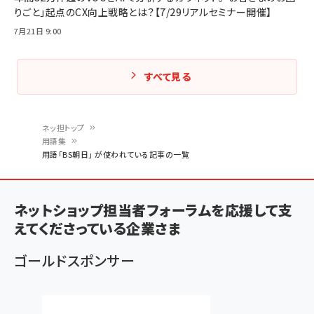
りごと」起点のCX向上戦略とは？【7/29リアルセミナー開催】
7月21日 9:00
すべて見る
ネッ担トップ
用語集
パ
用語「BS朝日」 が使われている記事の一覧
ン
く
ネットショップ担当者フォーラムを応援して支
ず
えてくださっている企業さま
ゴールドスポンサー