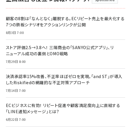
顧客の8割は「なんとなく」離脱する。ECリピート売上を最大化する
7つの鉄板シナリオをアクションリンクが公開
8月3日 7:00
ストア評価2.5→3.8へ！ 三陽商会の「SANYO公式アプリ」、リ
ニューアル成功の裏側とOMO戦略
7月29日 8:00
決済承認率15%改善、不正率ほぼゼロを実現。「and ST」が導入
したRiskifiedの網羅的な不正対策アプローチ
7月14日 7:00
ECビジネスに有効！ リピート促進や顧客満足度向上に直結する
「LINE通知メッセージ」とは？
6月22日 7:00