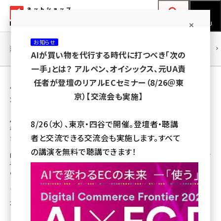
メ
ネットショップ担当者フォーラム
イ
検索
MENU
ン
お知らせ
コ
連載・特集
|
海外
海外情報
海外
AI
メタバース
AIが買い物を代行する時代に打つべき「次の
ン
一手」とは？ アルペン、オイシックス、元UA責
テ
用語「BS朝日」 が使われている記事の一覧
任者が登壇のリアルECセミナー（8/26＠東
ン
京）【交流会も実施】
全 2 記事中 1 ～ 2 を表示中
ツ
amazon (2249)
に
ハルメクが初の冠通販番組をBS朝日で放送。
8/26（水）、東京・四谷で開催。登壇者・聴講
番組名は「藤田朋子&たんぽぽの ハルメクと
yahoo (1901)
移
者と交流できる交流会も実施します。すべて
きめくショッピング」
動
楽天 (1871)
の講演を無料で聴講できます！
BS朝日のメインターゲットは50歳代以上の視聴者で、その世代にアピールす
る番組作りに取り組んでたという。また、2022年以降は放送外収入の拡大を
ecbeing (1207)
めざし、自社売主の独自通販番組の制作にも力を入れている。
アスクル (1119)
松原 沙甫
[執筆]
base (1077)
2024年10月30日 8:30
ビィ・フォアード (773)