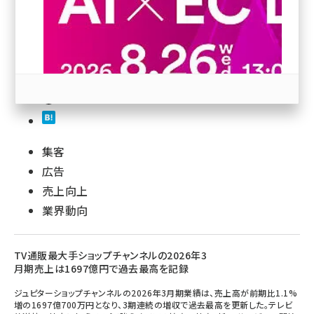
revico (740)
集客
参加登録はこちら↑
広告
売上向上
業界動向
TV通販最大手ショップチャンネルの2026年3
月期売上は1697億円で過去最高を記録
ジュピターショップチャンネルの2026年3月期業績は、売上高が前期比1.1%
増の1697億700万円となり、3期連続の増収で過去最高を更新した。テレビ