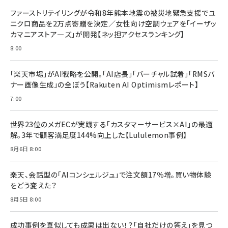
ファーストリテイリングが令和8年熊本地震の被災地緊急支援でユ
ニクロ商品を2万点寄贈を決定／女性向け空調ウェアを「イーザッ
カマニアストア―ズ」が開発【ネッ担アクセスランキング】
8:00
「楽天市場」がAI戦略を公開。「AI店長」「バーチャル試着」「RMSバ
ナー画像生成」の全ぼう【Rakuten AI Optimismレポート】
7:00
世界23位のメガECが実践する「カスタマーサービス×AI」の最適
解。3年で顧客満足度144%向上した【Lululemon事例】
8月6日 8:00
楽天、会話型の「AIコンシェルジュ」で注文額17％増。買い物体験
をどう変えた？
8月5日 8:00
成功事例を真似しても成果は出ない！？「自社だけの答え」を見つ