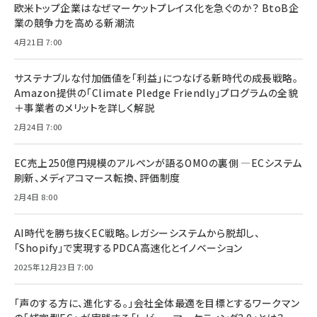
欧米トップ企業はなぜマーケットプレイス化を急ぐのか？ BtoB企
業の競争力を高める新潮流
4月21日 7:00
サステナブルな付加価値を「利益」につなげる新時代の成長戦略。
Amazon提供の「Climate Pledge Friendly」プログラムの全貌
＋事業者のメリットを詳しく解説
2月24日 7:00
EC売上250億円規模のアルペンが語るOMOの裏側 ―ECシステム
刷新、メディアコマース転換、評価制度
2月4日 8:00
AI時代を勝ち抜くEC戦略。レガシーシステムから脱却し、
「Shopify」で実現するPDCA高速化とイノベーション
2025年12月23日 7:00
「声のする方に、進化する。」会社全体最適を目標とするワークマン