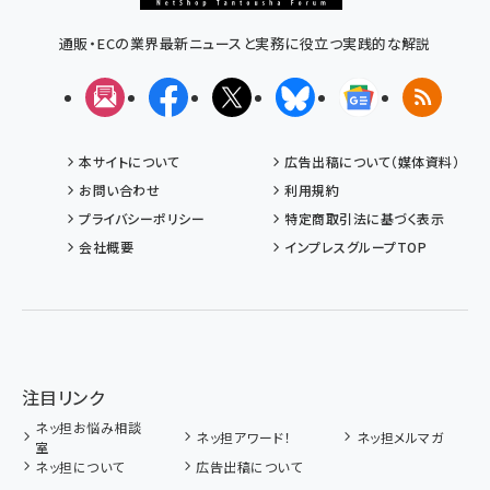
通販・ECの業界最新ニュースと実務に役立つ実践的な解説
メルマガ
Facebook
X(エックス)
Bluesky
Googleニュ
RSS
本サイトについて
広告出稿について（媒体資料）
お問い合わせ
利用規約
プライバシーポリシー
特定商取引法に基づく表示
会社概要
インプレスグループTOP
注目リンク
ネッ担お悩み相談
ネッ担アワード！
ネッ担メルマガ
室
ネッ担について
広告出稿について