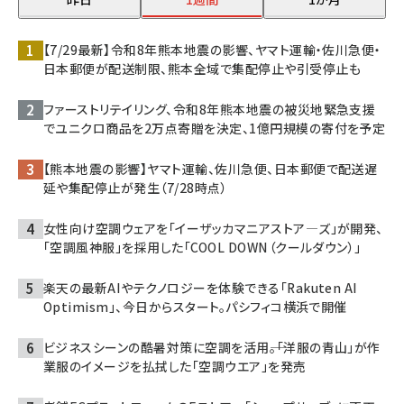
【7/29最新】令和8年熊本地震の影響、ヤマト運輸・佐川急便・
日本郵便が配送制限、熊本全域で集配停止や引受停止も
ファーストリテイリング、令和8年熊本地震の被災地緊急支援
でユニクロ商品を2万点寄贈を決定、1億円規模の寄付を予定
【熊本地震の影響】ヤマト運輸、佐川急便、日本郵便で配送遅
延や集配停止が発生（7/28時点）
女性向け空調ウェアを「イーザッカマニアストア―ズ」が開発、
「空調風神服」を採用した「COOL DOWN（クールダウン）」
楽天の最新AIやテクノロジーを体験できる「Rakuten AI
Optimism」、今日からスタート。パシフィコ横浜で開催
ビジネスシーンの酷暑対策に空調を活用――。「洋服の青山」が作
業服のイメージを払拭した「空調ウエア」を発売