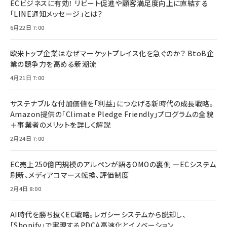
ECビジネスに有効！ リピート促進や顧客満足度向上に直結する
「LINE通知メッセージ」とは？
6月22日 7:00
欧米トップ企業はなぜマーケットプレイス化を急ぐのか？ BtoB企
業の競争力を高める新潮流
4月21日 7:00
サステナブルな付加価値を「利益」につなげる新時代の成長戦略。
Amazon提供の「Climate Pledge Friendly」プログラムの全貌
＋事業者のメリットを詳しく解説
2月24日 7:00
EC売上250億円規模のアルペンが語るOMOの裏側 ―ECシステム
刷新、メディアコマース転換、評価制度
2月4日 8:00
AI時代を勝ち抜くEC戦略。レガシーシステムから脱却し、
「Shopify」で実現するPDCA高速化とイノベーション