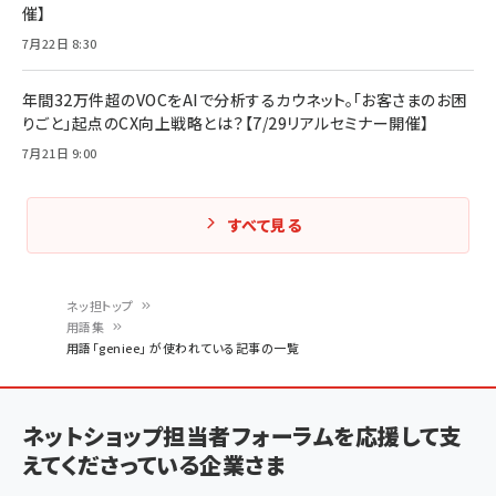
催】
7月22日 8:30
年間32万件超のVOCをAIで分析するカウネット。「お客さまのお困
りごと」起点のCX向上戦略とは？【7/29リアルセミナー開催】
7月21日 9:00
すべて見る
ネッ担トップ
用語集
パ
用語「geniee」 が使われている記事の一覧
ン
く
ネットショップ担当者フォーラムを応援して支
ず
えてくださっている企業さま