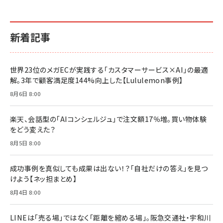
新着記事
世界23位のメガECが実践する「カスタマーサービス×AI」の最適
解。3年で顧客満足度144%向上した【Lululemon事例】
8月6日 8:00
楽天、会話型の「AIコンシェルジュ」で注文額17％増。買い物体験
をどう変えた？
8月5日 8:00
成功事例を真似しても成果は出ない！？「自社だけの答え」を見つ
けよう【ネッ担まとめ】
8月4日 8:00
LINEは「売る場」ではなく「距離を縮める場」。阪急交通社・宇和川