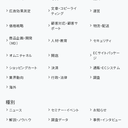
文章・コピーライ
広告効果測定
運営
ティング
顧客対応・顧客サ
価格戦略
物流・配送
ポート
商品企画・開発
人材・教育
セキュリティ
（MD）
ECサイトパッケー
オムニチャネル
開店
ジ
ショッピングカート
決済
通販・ECシステム
業界動向
行政・法律
調査
海外
種別
ニュース
セミナー・イベント
お知らせ
解説・ノウハウ
調査データ
事例・インタビュー