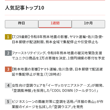
人気記事トップ10
昨日
1週間
1か月
【7/29最新】令和8年熊本地震の影響、ヤマト運輸・佐川急便・
日本郵便が配送制限、熊本全域で集配停止や引受停止も
ファーストリテイリング、令和8年熊本地震の被災地緊急支援
でユニクロ商品を2万点寄贈を決定、1億円規模の寄付を予定
【熊本地震の影響】ヤマト運輸、佐川急便、日本郵便で配送遅
延や集配停止が発生（7/28時点）
女性向け空調ウェアを「イーザッカマニアストア―ズ」が開発、
「空調風神服」を採用した「COOL DOWN（クールダウン）」
ビジネスシーンの酷暑対策に空調を活用――。「洋服の青山」が作
業服のイメージを払拭した「空調ウエア」を発売