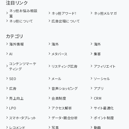
注目リンク
ネッ担お悩み相談
ネッ担アワード！
ネッ担メルマガ
室
ネッ担について
広告出稿について
カテゴリ
海外情報
海外
海外
AI
メタバース
集客
コンテンツマーケ
リスティング広告
アフィリエイト
ティング
SEO
メール
ソーシャル
広告
音声ショッピング
アプリ
売上向上
会員制度
CRM
LPO
アクセス解析
サイト最適化
スマホ・タブレット
データ・競合分析
ポイント制度
レコメンド
写真
動画