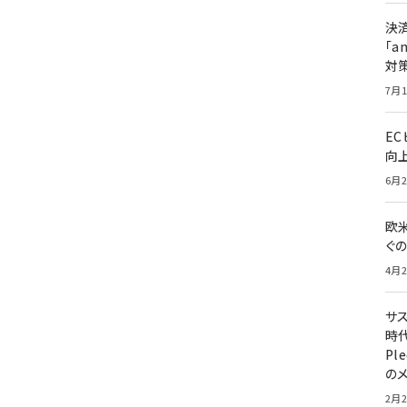
決
「a
対
7月1
E
向
6月2
欧
ぐ
4月2
サ
時代
Pl
の
2月2