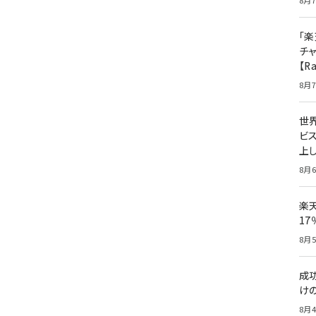
8月7
「楽
チ
【R
8月7
世
ビ
上し
8月6
楽
1
8月5
成
け
8月4