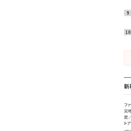
新
フ
災
定
ト