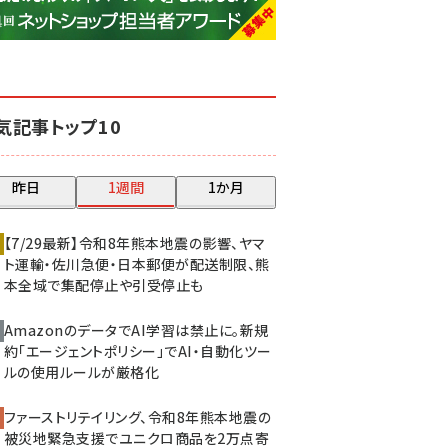
base (1079)
ビィ・フォアード (776)
revico (744)
気記事トップ10
昨日
1週間
1か月
【7/29最新】令和8年熊本地震の影響、ヤマ
ト運輸・佐川急便・日本郵便が配送制限、熊
本全域で集配停止や引受停止も
AmazonのデータでAI学習は禁止に。新規
約「エージェントポリシー」でAI・自動化ツー
ルの使用ルールが厳格化
ファーストリテイリング、令和8年熊本地震の
被災地緊急支援でユニクロ商品を2万点寄