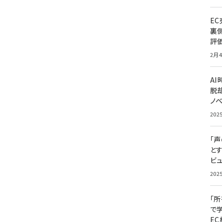
E
裏
評
2月4
A
脱却
ノ
202
「
と
ビュ
202
「
で
E