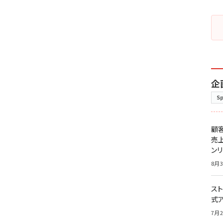
企
S
顧
売
ン
8月3
スト
式
7月2