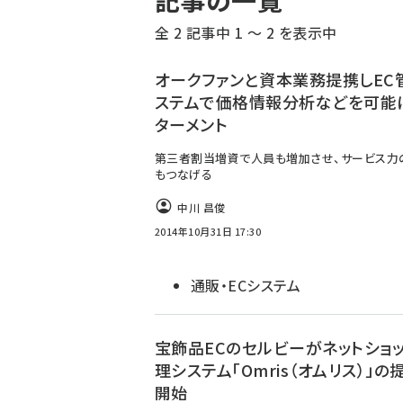
記事の一覧
く
全 2 記事中 1 ～ 2 を表示中
ず
オークファンと資本業務提携しEC
ステムで価格情報分析などを可能
ターメント
第三者割当増資で人員も増加させ、サービス力
もつなげる
中川 昌俊
2014年10月31日 17:30
通販・ECシステム
宝飾品ECのセルビーがネットショ
理システム「Omris（オムリス）」の
開始