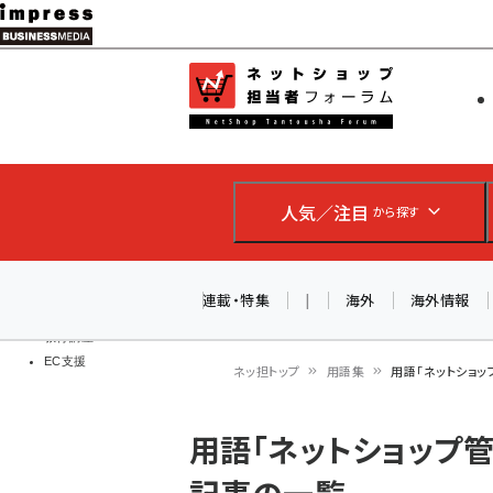
メ
イ
EC担当者
ネットショッ
ン
Web担当者
コ
製品導入
ン
企業IT
ソフト開発
テ
IoT・AI
人気／注目
から探す
ン
DCクラウド
研究・調査
ツ
エネルギー
に
連載・特集
|
海外
海外情報
ドローン
移
教育講座
EC支援
動
ネッ担トップ
用語集
用語「ネットショッ
パ
用語「ネットショップ管
ン