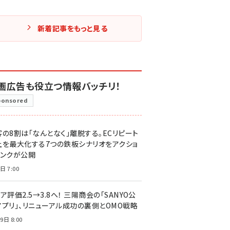
新着記事をもっと見る
画広告も役立つ情報バッチリ！
ponsored
客の8割は「なんとなく」離脱する。ECリピート
上を最大化する7つの鉄板シナリオをアクショ
リンクが公開
日 7:00
ア評価2.5→3.8へ！ 三陽商会の「SANYO公
アプリ」、リニューアル成功の裏側とOMO戦略
9日 8:00