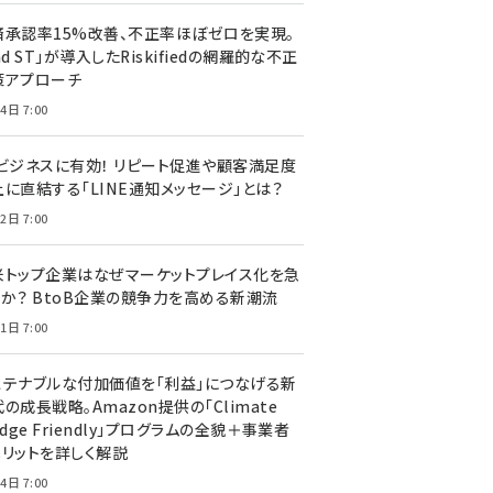
済承認率15%改善、不正率ほぼゼロを実現。
nd ST」が導入したRiskifiedの網羅的な不正
策アプローチ
4日 7:00
Cビジネスに有効！ リピート促進や顧客満足度
上に直結する「LINE通知メッセージ」とは？
2日 7:00
米トップ企業はなぜマーケットプレイス化を急
のか？ BtoB企業の競争力を高める新潮流
1日 7:00
ステナブルな付加価値を「利益」につなげる新
の成長戦略。Amazon提供の「Climate
edge Friendly」プログラムの全貌＋事業者
メリットを詳しく解説
4日 7:00