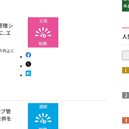
管理シ
に、エ
人
の向上に
ップ管
提供を