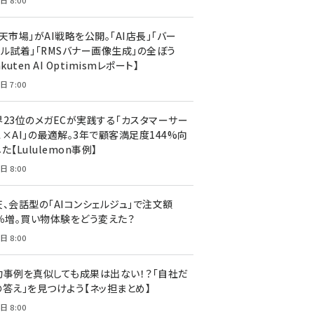
日 8:00
天市場」がAI戦略を公開。「AI店長」「バー
ャル試着」「RMSバナー画像生成」の全ぼう
akuten AI Optimismレポート】
日 7:00
界23位のメガECが実践する「カスタマーサー
ス×AI」の最適解。3年で顧客満足度144%向
た【Lululemon事例】
日 8:00
天、会話型の「AIコンシェルジュ」で注文額
7％増。買い物体験をどう変えた？
日 8:00
功事例を真似しても成果は出ない！？「自社だ
の答え」を見つけよう【ネッ担まとめ】
日 8:00