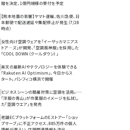
贈を決定、1億円規模の寄付を予定
【熊本地震の影響】ヤマト運輸、佐川急便、日
本郵便で配送遅延や集配停止が発生（7/28
時点）
女性向け空調ウェアを「イーザッカマニアス
トア―ズ」が開発、「空調風神服」を採用した
「COOL DOWN（クールダウン）」
楽天の最新AIやテクノロジーを体験できる
「Rakuten AI Optimism」、今日からス
タート。パシフィコ横浜で開催
ビジネスシーンの酷暑対策に空調を活用――。
「洋服の青山」が作業服のイメージを払拭し
た「空調ウエア」を発売
老舗ECプラットフォームのEストアー「ショッ
プサーブ」に不正アクセス、885万件の個人
情報が漏えい。店舗関連情報も流出