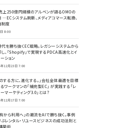
C売上250億円規模のアルペンが語るOMOの
側 ―ECシステム刷新、メディアコマース転換、
価制度
日 8:00
I時代を勝ち抜くEC戦略。レガシーシステムから
し、「Shopify」で実現するPDCA高速化とイ
ベーション
5年12月23日 7:00
声のする方に、進化する。」会社全体最適を目標
するワークマンの「補完型EC」 が実践する「レ
ーマーケティング3.0」とは？
5年12月17日 7:00
所有から利用へ」の潮流をAIで勝ち抜く。事例
学ぶレンタル・リユースビジネスの成功法則と
C構築術