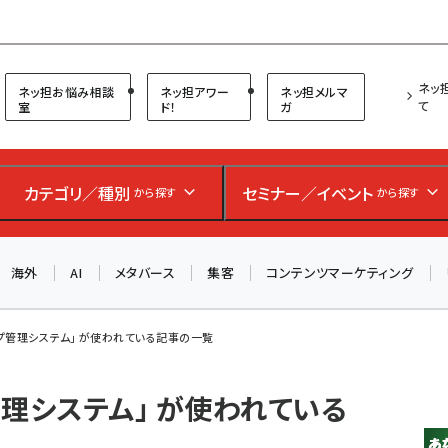
プ担当者フォーラム
ネッ
ネッ担お悩み相談
ネッ担アワー
ネッ担メルマ
て
室
ド！
ガ
カテゴリ／種別
セミナー／イベント
から探す
から探す
海外
AI
メタバース
集客
コンテンツマーケティング
プ管理システム」 が使われている記事の一覧
理システム」 が使われている