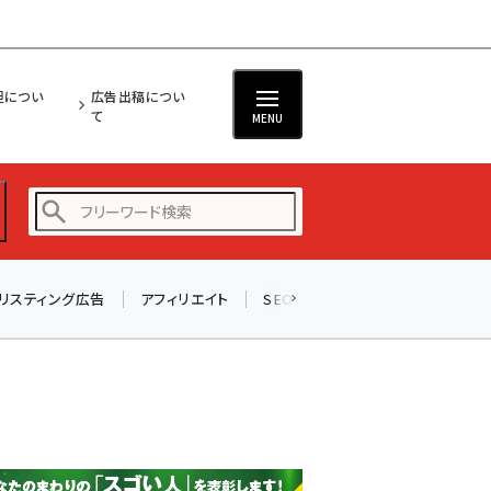
担につい
広告出稿につい
て
MENU
リスティング広告
アフィリエイト
SEO
メール
ソーシャル
amazon (2253)
yahoo (1905)
楽天 (1873)
ecbeing (1210)
アスクル (1122)