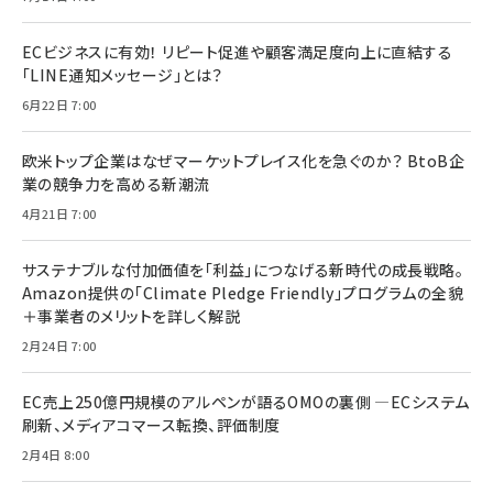
ECビジネスに有効！ リピート促進や顧客満足度向上に直結する
「LINE通知メッセージ」とは？
6月22日 7:00
欧米トップ企業はなぜマーケットプレイス化を急ぐのか？ BtoB企
業の競争力を高める新潮流
4月21日 7:00
サステナブルな付加価値を「利益」につなげる新時代の成長戦略。
Amazon提供の「Climate Pledge Friendly」プログラムの全貌
＋事業者のメリットを詳しく解説
2月24日 7:00
EC売上250億円規模のアルペンが語るOMOの裏側 ―ECシステム
刷新、メディアコマース転換、評価制度
2月4日 8:00