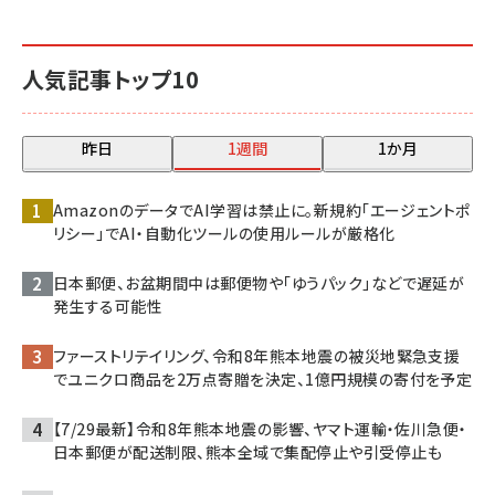
人気記事トップ10
昨日
1週間
1か月
AmazonのデータでAI学習は禁止に。新規約「エージェントポ
リシー」でAI・自動化ツールの使用ルールが厳格化
日本郵便、お盆期間中は郵便物や「ゆうパック」などで遅延が
発生する可能性
ファーストリテイリング、令和8年熊本地震の被災地緊急支援
でユニクロ商品を2万点寄贈を決定、1億円規模の寄付を予定
【7/29最新】令和8年熊本地震の影響、ヤマト運輸・佐川急便・
日本郵便が配送制限、熊本全域で集配停止や引受停止も