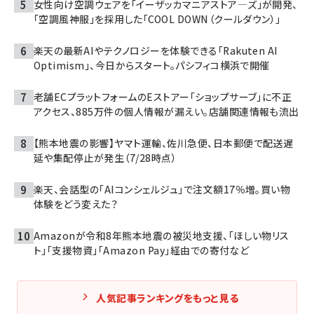
女性向け空調ウェアを「イーザッカマニアストア―ズ」が開発、
「空調風神服」を採用した「COOL DOWN（クールダウン）」
楽天の最新AIやテクノロジーを体験できる「Rakuten AI
Optimism」、今日からスタート。パシフィコ横浜で開催
老舗ECプラットフォームのEストアー「ショップサーブ」に不正
アクセス、885万件の個人情報が漏えい。店舗関連情報も流出
【熊本地震の影響】ヤマト運輸、佐川急便、日本郵便で配送遅
延や集配停止が発生（7/28時点）
楽天、会話型の「AIコンシェルジュ」で注文額17％増。買い物
体験をどう変えた？
Amazonが令和8年熊本地震の被災地支援、「ほしい物リス
ト」「支援物資」「Amazon Pay」経由での寄付など
人気記事ランキングをもっと見る