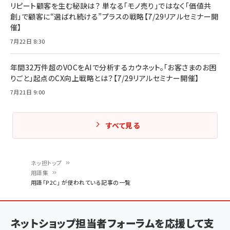
リピート顧客を生む秘訣は？ 単なる「モノ売り」ではなく「価値共
創」で顧客に“選ばれ続ける”プラスの戦略【7/29リアルセミナー開
催】
7月22日 8:30
年間32万件超のVOCをAIで分析するカウネット。「お客さまのお困
りごと」起点のCX向上戦略とは？【7/29リアルセミナー開催】
7月21日 9:00
すべて見る
ネッ担トップ
用語集
パ
用語「P2C」 が使われている記事の一覧
ン
く
ネットショップ担当者フォーラムを応援して支