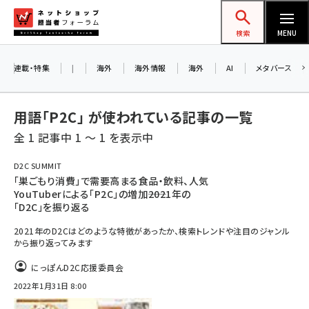
メ
ネットショップ担当者フォーラム
イ
検索
MENU
ン
コ
連載・特集
|
海外
海外情報
海外
AI
メタバース
ン
テ
用語「P2C」 が使われている記事の一覧
ン
全 1 記事中 1 ～ 1 を表示中
ツ
amazon (2253)
に
D2C SUMMIT
「巣ごもり消費」で需要高まる食品・飲料、人気
yahoo (1905)
移
YouTuberによる「P2C」の増加――2021年の
動
楽天 (1873)
「D2C」を振り返る
2021年のD2Cはどのような特徴があったか、検索トレンドや注目のジャンル
ecbeing (1210)
から振り返ってみます
アスクル (1122)
にっぽんD2C応援委員会
base (1079)
2022年1月31日 8:00
ビィ・フォアード (776)