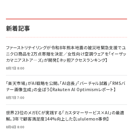
新着記事
ファーストリテイリングが令和8年熊本地震の被災地緊急支援でユ
ニクロ商品を2万点寄贈を決定／女性向け空調ウェアを「イーザッ
カマニアストア―ズ」が開発【ネッ担アクセスランキング】
8月7日 8:00
「楽天市場」がAI戦略を公開。「AI店長」「バーチャル試着」「RMSバ
ナー画像生成」の全ぼう【Rakuten AI Optimismレポート】
8月7日 7:00
世界23位のメガECが実践する「カスタマーサービス×AI」の最適
解。3年で顧客満足度144%向上した【Lululemon事例】
8月6日 8:00