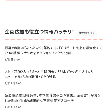
企画広告も役立つ情報バッチリ！
Sponsored
顧客の8割は「なんとなく」離脱する。ECリピート売上を最大化する
7つの鉄板シナリオをアクションリンクが公開
8月3日 7:00
ストア評価2.5→3.8へ！ 三陽商会の「SANYO公式アプリ」、リ
ニューアル成功の裏側とOMO戦略
7月29日 8:00
決済承認率15%改善、不正率ほぼゼロを実現。「and ST」が導入
したRiskifiedの網羅的な不正対策アプローチ
7月14日 7:00