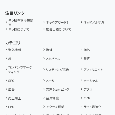
注目リンク
ネッ担お悩み相談
ネッ担アワード！
ネッ担メルマガ
室
ネッ担について
広告出稿について
カテゴリ
海外情報
海外
海外
AI
メタバース
集客
コンテンツマーケ
リスティング広告
アフィリエイト
ティング
SEO
メール
ソーシャル
広告
音声ショッピング
アプリ
売上向上
会員制度
CRM
LPO
アクセス解析
サイト最適化