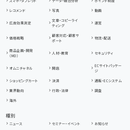
スマホ・タブレット
データ・競合分析
ポイント制度
レコメンド
写真
動画
文章・コピーライ
広告効果測定
運営
ティング
顧客対応・顧客サ
価格戦略
物流・配送
ポート
商品企画・開発
人材・教育
セキュリティ
（MD）
ECサイトパッケー
オムニチャネル
開店
ジ
ショッピングカート
決済
通販・ECシステム
業界動向
行政・法律
調査
海外
種別
ニュース
セミナー・イベント
お知らせ