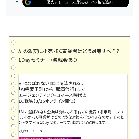
優先するニュース提供元にネッ担を追加
AIの激変に小売・EC事業者はどう対策すべき？
1Dayセミナー・懇親会あり
AIに選ばれないECは淘汰される。
「AI需要予測」から「購買代行」まで
エージェンティック・コマース時代の
EC戦略【8/26オフライン開催】
「AIに選ばれない企業は淘汰される」――。この激変する市場におい
て、小売・EC事業者はどのような対策を打つべきなのか？ そのヒ
ントを学べる1Dayセミナーです。懇親会も実施します。
7月23日 15:50