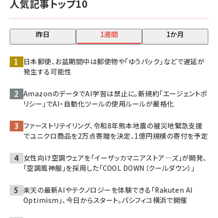
人気記事トップ10
昨日
1週間
1か月
日本郵便、お盆期間中は郵便物や「ゆうパック」などで遅延が
発生する可能性
AmazonのデータでAI学習は禁止に。新規約「エージェントポ
リシー」でAI・自動化ツールの使用ルールが厳格化
ファーストリテイリング、令和8年熊本地震の被災地緊急支援
でユニクロ商品を2万点寄贈を決定、1億円規模の寄付を予定
女性向け空調ウェアを「イーザッカマニアストア―ズ」が開発、
「空調風神服」を採用した「COOL DOWN（クールダウン）」
楽天の最新AIやテクノロジーを体験できる「Rakuten AI
Optimism」、今日からスタート。パシフィコ横浜で開催