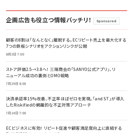
企画広告も役立つ情報バッチリ！
Sponsored
顧客の8割は「なんとなく」離脱する。ECリピート売上を最大化する
7つの鉄板シナリオをアクションリンクが公開
8月3日 7:00
ストア評価2.5→3.8へ！ 三陽商会の「SANYO公式アプリ」、リ
ニューアル成功の裏側とOMO戦略
7月29日 8:00
決済承認率15%改善、不正率ほぼゼロを実現。「and ST」が導入
したRiskifiedの網羅的な不正対策アプローチ
7月14日 7:00
ECビジネスに有効！ リピート促進や顧客満足度向上に直結する