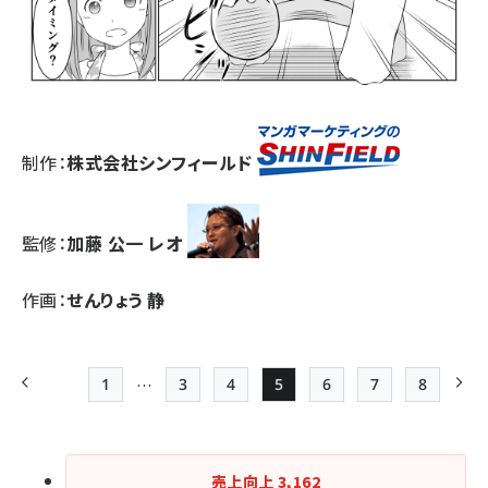
制作：
株式会社シンフィールド
監修：
加藤 公一 レオ
作画：
せんりょう 静
…
1
3
4
5
6
7
8
前ページ
先頭ページ
Page
Page
Page
Page
Page
最終ペー
次
ペー
ジ
売上向上
3,162