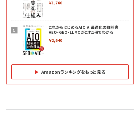
￥1,760
これからはじめるAIO AI最適化の教科書
AEO・GEO・LLMOがこれ1冊でわかる
￥2,640
Amazonランキングをもっと見る
Amazon マーケティング・セールス全般関連書籍 の
Amazon ビジネス・経済関連書籍 の売れ筋ランキン
Amazon 経営戦略関連書籍 の売れ筋ランキング
売れ筋ランキング
グ
更新日時：2026/06/26 19:05
更新日時：2026/06/26 19:05
更新日時：2026/06/26 19:05
2億円を売り上げたプロが教える note×AI 最強の
anan(アンアン)2026/07/01号 No.2501[魅せる
ベインキャピタル 企業価値向上力の秘密
副業
カラダ2026／宮舘涼太]
￥2,640
￥1,870
￥880
イシューからはじめよ［改訂版］――知的生産の「シンプ
小さな会社は戦略が9割
anan(アンアン)2026/06/24号 No.2500増刊