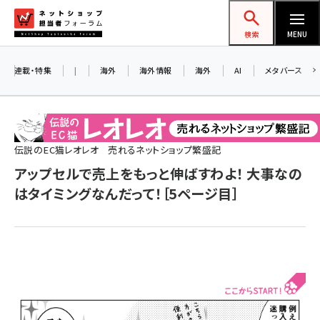
メ
ネットショップ担当者フォーラム
イ
検索
MENU
ン
コ
連載・特集
|
海外
海外情報
海外
AI
メタバース
お知ら
ン
AI
テ
アル
ン
ツ
伝説のEC猫レオレオ 売れるネットショップ繁盛記
amazon (2259)
に
アップセルで売上をもっと伸ばすわよ！ 大事なの
8/2
yahoo (1908)
移
はタイミングなんだって！［5ページ目］
交流
動
楽天 (1876)
ecbeing (1211)
アスクル (1122)
base (1083)
ビィ・フォアード (781)