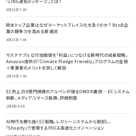
「LINE通知メッセージ」とは？
6月22日 7:00
欧米トップ企業はなぜマーケットプレイス化を急ぐのか？ BtoB企
業の競争力を高める新潮流
4月21日 7:00
サステナブルな付加価値を「利益」につなげる新時代の成長戦略。
Amazon提供の「Climate Pledge Friendly」プログラムの全貌
＋事業者のメリットを詳しく解説
2月24日 7:00
EC売上250億円規模のアルペンが語るOMOの裏側 ―ECシステム
刷新、メディアコマース転換、評価制度
2月4日 8:00
AI時代を勝ち抜くEC戦略。レガシーシステムから脱却し、
「Shopify」で実現するPDCA高速化とイノベーション
2025年12月23日 7:00