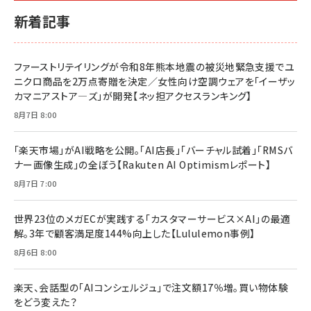
ルな本質」
スペシャルエディション[王道エンタメの矜持／
￥1,980
新着記事
BTS]
￥2,200
￥1,100
ドリルを売るには穴を売れ
経営メモ 16年の起業家人生で得た知見
ファーストリテイリングが令和8年熊本地震の被災地緊急支援でユ
anan(アンアン)2026/07/08号 No.2502[2026
￥1,815
￥2,750
ニクロ商品を2万点寄贈を決定／女性向け空調ウェアを「イーザッ
年後半、あなたの恋と運命／山田涼介]
カマニアストア―ズ」が開発【ネッ担アクセスランキング】
￥880
Brand Shift(ブランド・シフト): 「信頼」で選ばれ
影響力の武器［新版］：人を動かす七つの原理
8月7日 8:00
る時代の成長戦略
￥3,190
ママ投資家が育休中に１億貯めた株式投資
￥2,420
￥1,870
「楽天市場」がAI戦略を公開。「AI店長」「バーチャル試着」「RMSバ
ナー画像生成」の全ぼう【Rakuten AI Optimismレポート】
フィードバック経営 「沈黙の組織」から「高め合う
マーケティングの真実 P&G・グリコで学んだ失敗
組織」へ
と成長の法則
8月7日 7:00
組織の成果を最大化する ルールのデザイン
￥3,080
￥2,200
￥1,980
世界23位のメガECが実践する「カスタマーサービス×AI」の最適
解。3年で顧客満足度144%向上した【Lululemon事例】
Amazonランキングをもっと見る
Amazonランキングをもっと見る
8月6日 8:00
Amazonランキングをもっと見る
楽天、会話型の「AIコンシェルジュ」で注文額17％増。買い物体験
をどう変えた？