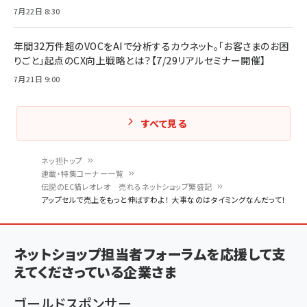
7月22日 8:30
年間32万件超のVOCをAIで分析するカウネット。「お客さまのお困
りごと」起点のCX向上戦略とは？【7/29リアルセミナー開催】
7月21日 9:00
すべて見る
ネッ担トップ
連載・特集コーナー一覧
パ
伝説のEC猫レオレオ 売れるネットショップ繁盛記
アップセルで売上をもっと伸ばすわよ！ 大事なのはタイミングなんだって！
ン
く
ず
ネットショップ担当者フォーラムを応援して支
えてくださっている企業さま
ゴールドスポンサー