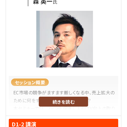
森 英一
氏
告、運用まで、カテゴリー横断の多数サービス・業務
改革・プロダクトの日本責任者に従事。その後セブン
アンドアイホールディングスにて、デジタル戦略企画
部長として、グループ横断のDX・EC推進、新規事業
立案を行う。Walmartの子会社であった西友に参画
し、OMO施策や楽天西友ネットスーパーの新規事業
開発等幅広く従事。
2021年11月に株式会社サンドラッグへ執行役員と
してECを中心とした変革をし、2022年3月には日本
オムニチャネル協会フェローにも就任。2025年7月
からSRSホールディングス株式会社執行役員グルー
セッション概要
プDX推進本部長就任。ビジネス、マーケティングか
EC市場の競争がますます厳しくなる中、売上拡大の
らシステムまでの改革を得意とし、これまでの経験
ために何をすべきか悩んでいませんか？
続きを読む
を元に講演活動なども行う。
本セミナーでは、ファン化促進によるLTV向上の取り
組み、AIを活用した業務効率化やマーケティング
D1-2 講演
ツールによる顧客パーソナライズ戦略を成功事例と