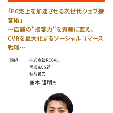
ともにご紹介します。
「EC売上を加速させる次世代ウェブ接
次の成長ステージに進むためのオンライン・オフライ
ン双方で使える具体的な施策をお伝えしますので、
客術」
ぜひご参加ください。
〜店舗の"接客力"を資産に変え、
CVRを最大化するソーシャルコマース
プロフィール
戦略〜
株式会社ecbeing
森 英一
氏
講師
株式会社REGALI
2011年株式会社ecbeingに入社。
営業＆CS部
WEBディレクター・プロデューサーとして200を超え
執行役員
るサイトの新規・
並木 隆明
氏
リニューアル構築提案を手がける。
また、提案型のサイト運用業務を通じて、商材に応じ
た顧客とのコミュ
ニケーション改善を行い、現在ではWEBコンサル
ティング業務に注力