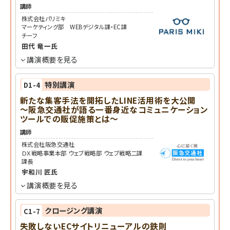
講師
株式会社パリミキ
マーケティング部 WEBデジタル課・EC課
チーフ
田代 竜一
氏
講演概要を見る
特別講演
D1-4
新たな集客手法を開拓したLINE活用術を大公開
～阪急交通社が語る一番身近なコミュニケーション
ツールでの販促施策とは～
講師
株式会社阪急交通社
ＤＸ戦略事業本部 ウェブ戦略部 ウェブ戦略二課
課長
宇和川 匠
氏
講演概要を見る
クロージング講演
C1-7
失敗しないECサイトリニューアルの鉄則