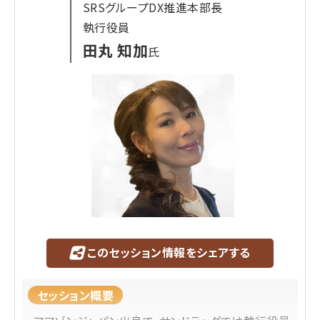
SRSグループDX推進本部長
トークの立上げにも関わらせていただきました。そ
執行役員
の後、NHN SAVAWAYにて、クラウド型ECプラット
田丸 知加
氏
フォーム「TEMPOCLOUD」の立上に事業部長として
参画。ネットショップ担当者フォーラムでも何回か登
壇させていただきました。2019年には新たなる挑戦
とし、オートバックスセブンに入社。デジタルマーケ
の立上げに関わり、オートバックスアプリ、WEB予約
のリニューアルを実施。現在はカメラのキタムラで
マーケティングの責任者をしております。
プラットフォームから事業会社まで幅広い経験を元
に、お話しできればと思っております。
このセッション情報をシェアする
セッション概要