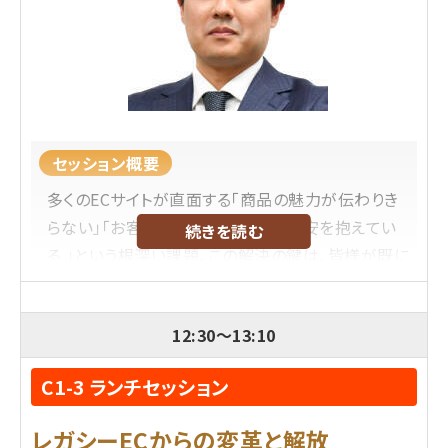
している。
内容レベル
脱初級、中級、上級、大規模店舗向け、中規模向け
セッション概要
多くのECサイトが直面する「商品の魅力が伝わりき
らない」「お客様は『自分に合うか』不安を抱えてい
続きを読む
る 」という根深い課題。この解決の鍵は、皆様が既に
社内に抱えている"最高の資産"、すなわち店舗ス
タッフの優れた「接客力」に他なりません 。
12:30
～
13:10
本セミナーは、その「接客力」という無形の資産を、
C1-3 ランチセッション
ECサイトの売上とCVRを最大化させるための具体的
な「ウェブ接客術」へと転換させるための戦略会議で
レガシーECからの変革と解放