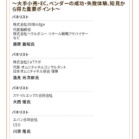
～大手小売・EC、ベンダーの成功・失敗体験、知見か
ら得た重要ポイント～
パネリスト
株式会社300Bridge
代表取締役
株式会社ヘラルボニー リテール戦略アドバイザー
など
藤原 義昭
氏
パネリスト
株式会社CaTラボ
代表 オムニチャネルコンサルタント
日本オムニチャネル協会 理事
逸見 光次郎
氏
パネリスト
スマイルエックス合同会社
大西 理
氏
パネリスト
エバン合同会社
CEO
川添 隆
氏