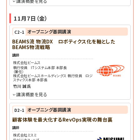
講演概要を見る
11月7日（金）
オープニング基調講演
C2-1
BEAMS流 物流DX ロボティクス化を軸とした
BEAMS物流戦略
講師
株式会社ビームス
執行役員 ITシステム本部 本部長
（兼任）
株式会社ビームスホールディングス 執行役員 ロジ
スティクス本部 本部長
竹川 誠
氏
講演概要を見る
オープニング基調講演
D2-1
顧客体験を最大化するRevOps実現の舞台裏
講師
株式会社ミスミ
IDビジネス・ハブ