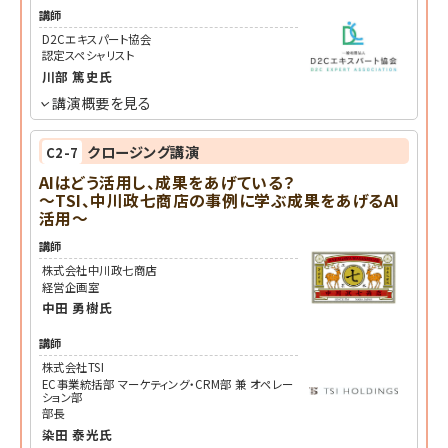
講師
D2Cエキスパート協会
認定スペシャリスト
川部 篤史
氏
講演概要を見る
クロージング講演
C2-7
AIはどう活用し、成果をあげている？
～TSI、中川政七商店の事例に学ぶ成果をあげるAI
活用～
講師
株式会社中川政七商店
経営企画室
中田 勇樹
氏
講師
株式会社TSI
EC事業統括部 マーケティング・CRM部 兼 オペレー
ション部
部長
染田 泰光
氏