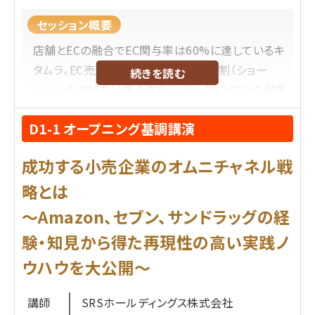
セッション概要
店舗とECの融合でEC関与率は60%に達しているキ
タムラ。EC売上を最大化する店舗の役割（ショー
続きを読む
ルーム化ではない接点強化）、データドリブンな顧客
獲得とリユース事業の連携、単なるポイント制度で
D1-1 オープニング基調講演
はない顧客接点を生むロイヤルティプログラムの設
計、それによるLTV最大化の取り組み、顧客体験の向
成功する小売企業のオムニチャネル戦
上施策など、マーケティング観点でキタムラが取り組
んできた事例をお伝えします。
略とは
～Amazon、セブン、サンドラッグの経
プロフィール
験・知見から得た再現性の高い実践ノ
株式会社キタムラ
ウハウを大公開～
安達 友昭
氏
2008年にYahoo!株式会社に中途入社、Yahoo!
講師
SRSホールディングス株式会社
ショッピング、ヤフオクのサービスに関わり、カカオ