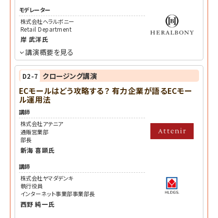
モデレーター
株式会社ヘラルボニー
Retail Department
岸 武洋
氏
講演概要を見る
クロージング講演
D2-7
ECモールはどう攻略する？ 有力企業が語るECモー
ル運用法
講師
株式会社アテニア
通販営業部
部長
新海 喜顕
氏
講師
株式会社ヤマダデンキ
執行役員
インターネット事業部事業部長
西野 純一
氏