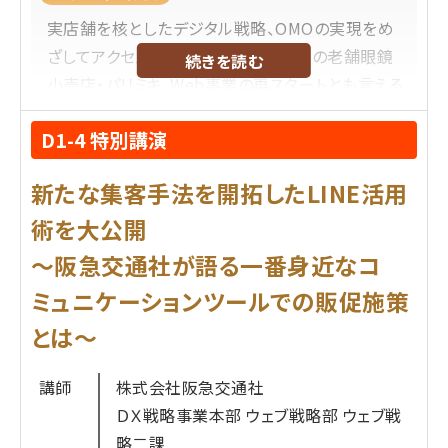
するためのOMO施策のヒントを得られます。
業界：業界問わず、D2CのEC事業に注力している企
実店舗を核としたデジタル戦略、OMOの実現をめ
・明日から何をすべきか、具体的なアクションプラン
業様
ざしてアクセルを踏んでいる創業95年の老舗眼鏡
続きを読む
が明確になります。
規模：中~大規模のEC事業者様(自社ECの年間売上
小売店・パリミキ。Web事業の再スタートとも言える
10億円~100億円以上)
ビジネス変革に挑戦しています。足元のEC売上高は
こんなニーズや悩みにこたえられる内容です
役職：
D1-4 特別講演
2ケタ成長で推移しており、いままさに実績を積み上
・スタッフ投稿を始めたが、売上への貢献度が分か
経営層(CxO)
げているところです。実際の取り組みから、デジタル
らず、施策の評価ができていない。
新たな集客手法を開拓したLINE活用
EC事業部長またはEC責任者
においてパリミキが向き合ってきた課題、課題を乗り
・ 店舗の接客力をECサイトでも活かしたいが、具体
EC運用に関わる方
越えるためのアプローチ、そして現在地までを解説
術を大公開
的な方法がわからない。
IT・DX部門の責任者
します。
～阪急交通社が語る一番身近なコ
・ 投稿経由の売上を、スタッフの人事評価やインセ
ミュニケーションツールでの販促施策
ンティブにどう反映させるべきか悩んでいる
受講するメリット
プロフィール
とは～
競合に先んじて、AI×コマースが本格化する5年先を
株式会社パリミキ
見据えた成長戦略のヒントを得られる。
田代 竜一
氏
講師
株式会社阪急交通社
他社事例を参考に失敗しないEC基盤刷新の「判断
2009年に株式会社パリミキに入社し、販売業務から
ＤＸ戦略事業本部 ウェブ戦略部 ウェブ戦
基準」を知ることができる。
店長を経験。
略二課
Shopifyのどういったポイントが評価されているの