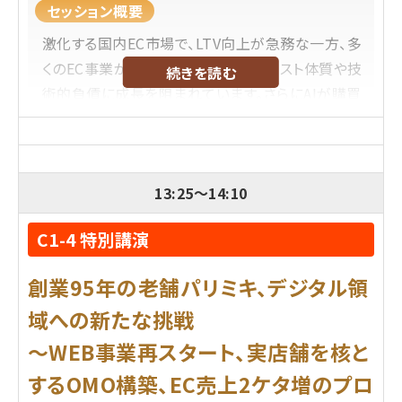
に2024年2月に入社。
セッション概要
前職では動画を活用したマーケティングや社内DX
激化する国内EC市場で、LTV向上が急務な一方、多
化の支援を行っていました。
くのEC事業がレガシーシステムの高コスト体質や技
続きを読む
REGALIではマーケティング、セールス、カスタマーサ
術的負債に成長を阻まれています。さらにAIが購買
クセスの責任者として幅広い領域を担当。
を代行する「エージェンティックコマース」の到来は
導入サイト数1,700サイト以上のサービス「LEEEP」
目前です。本セッションでは、この未来で勝ち抜くた
のセールス責任者として、今でも年間200件以上の
めのレガシーからの脱却と、俊敏性と拡張性を備え
打ち合わせに参加しています！
13:25
～
14:10
た次世代プラットフォーム戦略を、国内の成功事例
を交えてお届けします。
内容レベル
C1-4 特別講演
プロフィール
脱初級、中級、大規模店舗向け、中規模向け、小規模
創業95年の老舗パリミキ、デジタル領
店舗向け
Shopify Japan株式会社
域への新たな挑戦
外山 児雄
氏
店舗スタッフや社員によるコンテンツ投稿をこれか
～WEB事業再スタート、実店舗を核と
新卒でシスコ・システムズ合同会社にて公共領域の
ら検討したい方、
営業として活動。コマース業界への関心から、2022
するOMO構築、EC売上2ケタ増のプロ
あるいはスタッフ投稿を既に開始しているものの、
年にShopify Japanに入社。その後約4年間で業界