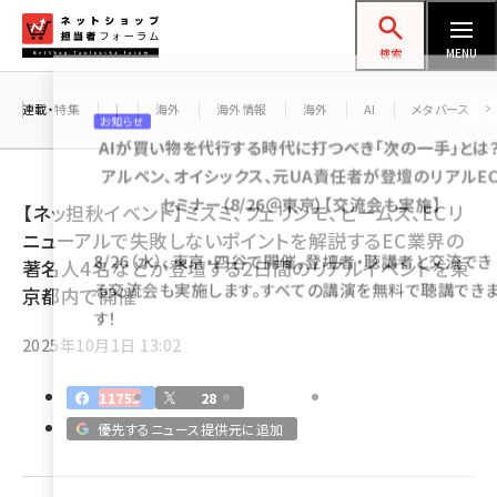
メ
ネットショップ担当者フォーラム
イ
検索
MENU
ン
お知らせ
コ
連載・特集
|
海外
海外情報
海外
AI
メタバース
AIが買い物を代行する時代に打つべき「次の一手」と
ン
アルペン、オイシックス、元UA責任者が登壇のリアル
テ
セミナー（8/26＠東京）【交流会も実施】
ン
【ネッ担秋イベント】ミスミ、フェリシモ、ビームス、ECリ
ツ
ニューアルで失敗しないポイントを解説するEC業界の
amazon (2243)
8/26（水）、東京・四谷で開催。登壇者・聴講者と交流で
に
著名人4名などが登壇する2日間のリアルイベントを東
る交流会も実施します。すべての講演を無料で聴講で
yahoo (1898)
移
京都内で開催
す！
動
楽天 (1869)
2025年10月1日 13:02
ecbeing (1205)
11753
28
アスクル (1115)
優先するニュース提供元に追加
base (1070)
ビィ・フォアード (772)