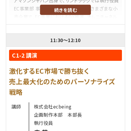
アマゾンジャパン出身で、サンドラッグでは執行役員
EC事業部 事業長を務めた田丸氏は、さまざまな小
続きを読む
売企業で、EC事業におけるDX推進、オムニチャネル
化成功につながる社内改革に取り組んできました。
このセッションでは、その知見をEC担当者向けに公
11:30
～
12:10
開し、特にオムニチャネル領域において実践的なノ
ウハウを伝えます。田丸氏の実績と実例に基づく、再
C1-2 講演
現性の高い取り組みばかり。OMOに関心があるEC
担当者は必聴です。
激化するEC市場で勝ち抜く
売上最大化のためのパーソナライズ
プロフィール
戦略
SRSホールディングス株式会社
田丸 知加
氏
講師
株式会社ecbeing
日本大手通信会社を経て、2003年アマゾンジャパン
企画制作本部 本部長
に入社。16年に渡り、小売部門にて全商品の商品登
執行役員
録から販売、販売後の販売促進、マーケティングや広