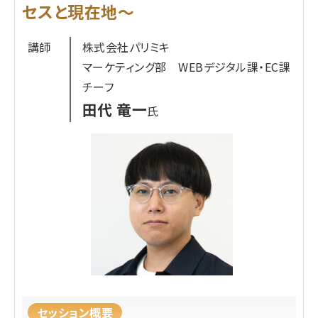
「売上への貢献度が不明確」「継続的な運用に課題
セスと現在地～
問わず100社以上のコマース領域における問題解
がある」と感じているご担当者様に最適な内容で
決のご支援を通じてEC基盤刷新における意思決定
講師
株式会社パリミキ
す。
をご支援。日本のコマース事業社様の「変化」と「解
マーケティング部 WEBデジタル課・EC課
放」に貢献し続け、業界全体の進化を後押していき
チーフ
参加対象者
たいという想いを持って日々活動。
田代 竜一
氏
アパレル、コスメ、雑貨、インテリア、ライフスタイル
内容レベル
グッズなど、実店舗をお持ちの小売事業者様全般
脱初級、中級、上級、大規模店舗向け、中規模向け
受講するメリット
業界：業界問わず、D2CのEC事業に注力している企
・店舗スタッフの投稿を売上（CVR）に直結させるた
業様
めの具体的な戦略が手に入ります。
規模：中~大規模のEC事業者様(自社ECの年間売上
・スタッフのモチベーションを維持・向上させ、継続
10億円~100億円以上)
的に質の高いコンテンツを生み出す「仕組み」を構
築できます。
・店舗とECの垣根を越え、会社全体の売上を最大化
参加対象者
セッション概要