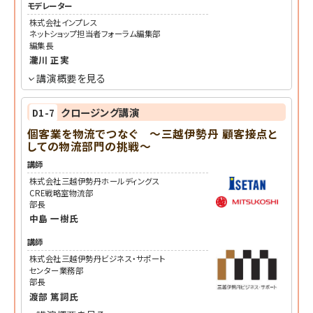
モデレーター
株式会社インプレス
ネットショップ担当者フォーラム編集部
編集長
瀧川 正実
講演概要を見る
クロージング講演
D1-7
個客業を物流でつなぐ ～三越伊勢丹 顧客接点と
しての物流部門の挑戦～
講師
株式会社三越伊勢丹ホールディングス
CRE戦略室物流部
部長
中島 一樹
氏
講師
株式会社三越伊勢丹ビジネス・サポート
センター業務部
部長
渡部 篤詞
氏