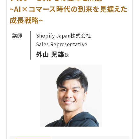
す。
~AI×コマース時代の到来を見据えた
単なるコーディネート写真の掲載で終わる"なんと
なく運用"から完全に脱却し、
成長戦略~
スタッフの「頑張り」を売上貢献度として"完全"見え
講師
Shopify Japan株式会社
る化し、正当に評価する仕組み 。
Sales Representative
モチベーションを劇的に高め、楽しみながら投稿を
外山 児雄
氏
継続できる環境づくり
店舗での接客をEC売上に直結させるOMO戦略の具
体的な実践方法 これらを成功事例と共に解説しま
す。
プロフィール
株式会社REGALI
並木 隆明
氏
大和証券、マイナビ、動画編集SaaSを経てREGALI