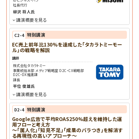
社長代行
柳沢 将人
氏
講演概要を見る
特別講演
C2-4
EC売上前年比130%を達成した「タカラトミーモー
ル」の戦略を解説
講師
株式会社タカラトミー
事業統括本部 メディア戦略室 D2C・CX戦略部
D2C・DX推進課
課長
平位 俊雄
氏
講演概要を見る
特別講演
D2-4
Google広告で平均ROAS250%超えを維持した運
用フローと考え方
～「属人化」「知見不足」「成果のバラつき」を解消す
る再現性の高いアプローチ～