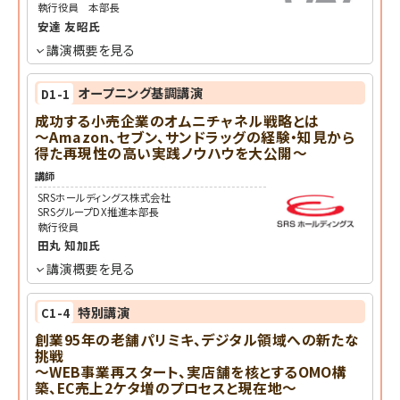
執行役員 本部長
安達 友昭
氏
講演概要を見る
オープニング基調講演
D1-1
成功する小売企業のオムニチャネル戦略とは
～Amazon、セブン、サンドラッグの経験・知見から
得た再現性の高い実践ノウハウを大公開～
講師
SRSホールディングス株式会社
SRSグループDX推進本部長
執行役員
田丸 知加
氏
講演概要を見る
特別講演
C1-4
創業95年の老舗パリミキ、デジタル領域への新たな
挑戦
～WEB事業再スタート、実店舗を核とするOMO構
築、EC売上2ケタ増のプロセスと現在地～