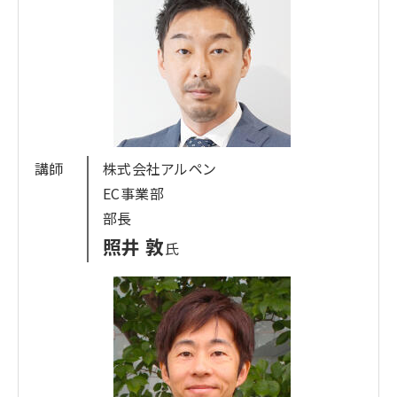
急トラベルコムの管理運営、Ｗeb広告を含めＷeb
マーケティング全般に携わる。2019年からはより商
品に近いWeb販売セクションにてプッシュ媒体を統
括、特にLINEについては現在全社運用責任者とし
て推進している。
講師
株式会社アルペン
EC事業部
部長
照井 敦
氏