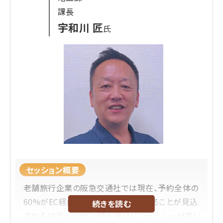
2020年のコロナ禍を機に、WEB事業に課題を感じ、
課長
かを知ることができる。
SNS担当に立候補。2022年からSNSを担当。運用
宇和川 匠
氏
が止まっていたインスタグラム・Xを再運用。
2024年にWEB事業の責任者に就任。SNSと同じく
消極的な運用だったモール、ECサイトを統括し、そ
れぞれの役割を明確化。
「売上より顧客体験」という方針の元で、オンライン
上の顧客体験向上のために、一つ一つ課題解決に
取り組んでいる。
セッション概要
老舗旅行企業の阪急交通社では現在、予約全体の
60%がEC経由。将来コアな顧客になることが見込
続きを読む
まれる40代～50代の顧客層はITリテラシーが高い