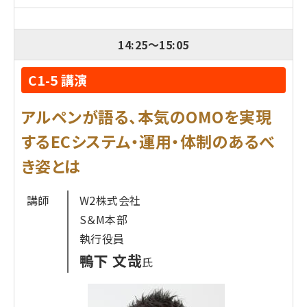
ため、デジタルマーケティングに注力し、オンライン
での接点を拡充しています。DX戦略事業本部の宇
14:25
～
15:05
和川匠課長は長らくCRM施策を推進、現在はＷeb
マーケティング全般を管掌する人物。講演では、
C1-5 講演
LINEアカウントを活用したコミュニケーションの成
功事例を語ります。角度の高い「友だち」獲得、販促、
アルペンが語る、本気のOMOを実現
パーソナライズした顧客コミュニケーションなどに
するECシステム・運用・体制のあるべ
関心があるEC担当者はぜひ聴講ください！
き姿とは
プロフィール
講師
W2株式会社
株式会社阪急交通社
S＆M本部
宇和川 匠
氏
執行役員
1991年阪急交通社に入社。20年にわたり情報シス
鴨下 文哉
氏
テム部門で基幹システムの構築、ネット決済導入、顧
客データの統合管理とＣＲＭ推進を担当。
2013年に現ウェブ戦略部に異動。自社ＥＣサイト阪