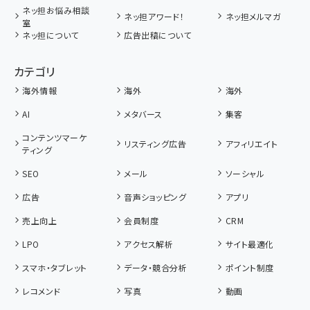
ネッ担お悩み相談
ネッ担アワード！
ネッ担メルマガ
室
ネッ担について
広告出稿について
カテゴリ
海外情報
海外
海外
AI
メタバース
集客
コンテンツマーケ
リスティング広告
アフィリエイト
ティング
SEO
メール
ソーシャル
広告
音声ショッピング
アプリ
売上向上
会員制度
CRM
LPO
アクセス解析
サイト最適化
スマホ・タブレット
データ・競合分析
ポイント制度
レコメンド
写真
動画