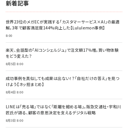
新着記事
世界23位のメガECが実践する「カスタマーサービス×AI」の最適
解。3年で顧客満足度144%向上した【Lululemon事例】
8:00
楽天、会話型の「AIコンシェルジュ」で注文額17％増。買い物体験
をどう変えた？
8月5日 8:00
成功事例を真似しても成果は出ない！？「自社だけの答え」を見つ
けよう【ネッ担まとめ】
8月4日 8:00
LINEは「売る場」ではなく「距離を縮める場」。阪急交通社・宇和川
匠氏が語る、顧客の意思決定を支えるデジタル戦略
8月3日 8:00