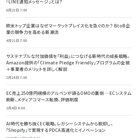
「LINE通知メッセージ」とは？
6月22日 7:00
欧米トップ企業はなぜマーケットプレイス化を急ぐのか？ BtoB企
業の競争力を高める新潮流
4月21日 7:00
サステナブルな付加価値を「利益」につなげる新時代の成長戦略。
Amazon提供の「Climate Pledge Friendly」プログラムの全貌
＋事業者のメリットを詳しく解説
2月24日 7:00
EC売上250億円規模のアルペンが語るOMOの裏側 ―ECシステム
刷新、メディアコマース転換、評価制度
2月4日 8:00
AI時代を勝ち抜くEC戦略。レガシーシステムから脱却し、
「Shopify」で実現するPDCA高速化とイノベーション