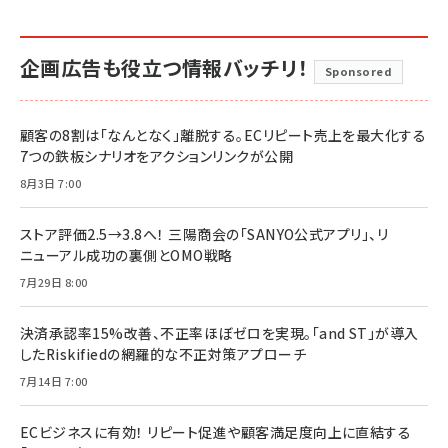
企画広告も役立つ情報バッチリ！
Sponsored
顧客の8割は「なんとなく」離脱する。ECリピート売上を最大化する
7つの鉄板シナリオをアクションリンクが公開
8月3日 7:00
ストア評価2.5→3.8へ！ 三陽商会の「SANYO公式アプリ」、リ
ニューアル成功の裏側とOMO戦略
7月29日 8:00
決済承認率15%改善、不正率ほぼゼロを実現。「and ST」が導入
したRiskifiedの網羅的な不正対策アプローチ
7月14日 7:00
ECビジネスに有効！ リピート促進や顧客満足度向上に直結する