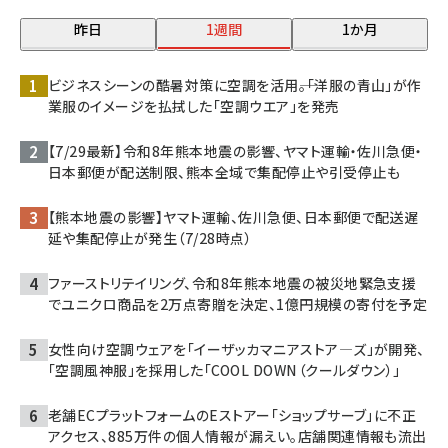
昨日
1週間
1か月
ビジネスシーンの酷暑対策に空調を活用――。「洋服の青山」が作
業服のイメージを払拭した「空調ウエア」を発売
【7/29最新】令和8年熊本地震の影響、ヤマト運輸・佐川急便・
日本郵便が配送制限、熊本全域で集配停止や引受停止も
【熊本地震の影響】ヤマト運輸、佐川急便、日本郵便で配送遅
延や集配停止が発生（7/28時点）
ファーストリテイリング、令和8年熊本地震の被災地緊急支援
でユニクロ商品を2万点寄贈を決定、1億円規模の寄付を予定
女性向け空調ウェアを「イーザッカマニアストア―ズ」が開発、
「空調風神服」を採用した「COOL DOWN（クールダウン）」
老舗ECプラットフォームのEストアー「ショップサーブ」に不正
アクセス、885万件の個人情報が漏えい。店舗関連情報も流出