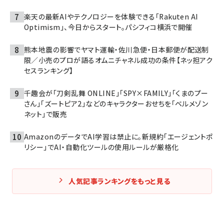
楽天の最新AIやテクノロジーを体験できる「Rakuten AI
Optimism」、今日からスタート。パシフィコ横浜で開催
熊本地震の影響でヤマト運輸・佐川急便・日本郵便が配送制
限／小売のプロが語るオムニチャネル成功の条件【ネッ担アク
セスランキング】
千趣会が「刀剣乱舞 ONLINE」「SPY×FAMILY」「くまのプー
さん」「ズートピア2」などのキャラクターおせちを「ベルメゾン
ネット」で販売
AmazonのデータでAI学習は禁止に。新規約「エージェントポ
リシー」でAI・自動化ツールの使用ルールが厳格化
人気記事ランキングをもっと見る