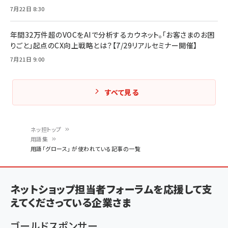
7月22日 8:30
年間32万件超のVOCをAIで分析するカウネット。「お客さまのお困
りごと」起点のCX向上戦略とは？【7/29リアルセミナー開催】
7月21日 9:00
すべて見る
ネッ担トップ
用語集
パ
用語「グロース」 が使われている記事の一覧
ン
く
ネットショップ担当者フォーラムを応援して支
ず
えてくださっている企業さま
ゴールドスポンサー