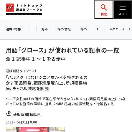
メ
ネットショップ担当者フォーラム
イ
検索
MENU
ン
コ
連載・特集
|
海外
海外情報
海外
AI
メタバース
ン
テ
用語「グロース」 が使われている記事の一覧
ン
全 1 記事中 1 ～ 1 を表示中
ツ
amazon (2244)
に
通販新聞ダイジェスト
「ハルメク」はなぜシニア層から支持されるの
yahoo (1899)
移
か？ 商品開発、顧客満足度向上、新規獲得施
動
楽天 (1871)
策、チャネル戦略を解説
シニア女性向けの領域で存在感が大きい「ハルメク」。顧客満足度向上につな
ecbeing (1207)
がっている施策の詳細に加え、24年3月期の成長戦略などを解説する
アスクル (1117)
通販新聞
[転載元]
base (1071)
2023年5月31日 8:00
ビィ・フォアード (773)