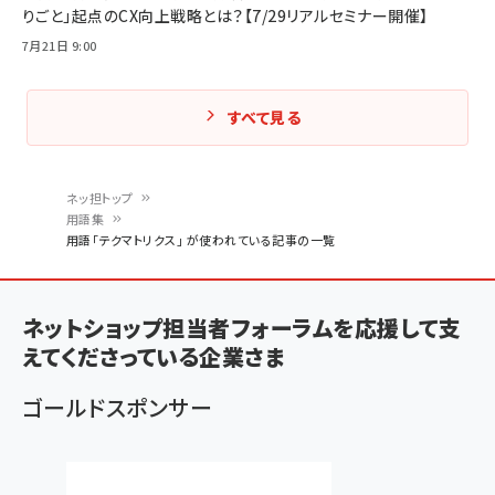
りごと」起点のCX向上戦略とは？【7/29リアルセミナー開催】
7月21日 9:00
すべて見る
ネッ担トップ
用語集
パ
用語「テクマトリクス」 が使われている記事の一覧
ン
く
ネットショップ担当者フォーラムを応援して支
ず
えてくださっている企業さま
ゴールドスポンサー