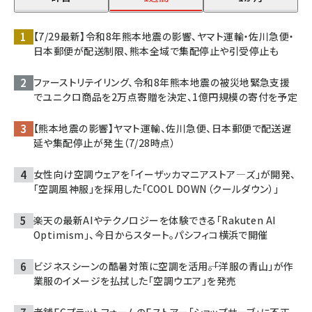
【7/29最新】令和8年熊本地震の影響、ヤマト運輸・佐川急便・
日本郵便が配送制限、熊本全域で集配停止や引受停止も
ファーストリテイリング、令和8年熊本地震の被災地緊急支援
でユニクロ商品を2万点寄贈を決定、1億円規模の寄付を予定
【熊本地震の影響】ヤマト運輸、佐川急便、日本郵便で配送遅
延や集配停止が発生（7/28時点）
女性向け空調ウェアを「イーザッカマニアストア―ズ」が開発、
「空調風神服」を採用した「COOL DOWN（クールダウン）」
楽天の最新AIやテクノロジーを体験できる「Rakuten AI
Optimism」、今日からスタート。パシフィコ横浜で開催
ビジネスシーンの酷暑対策に空調を活用――。「洋服の青山」が作
業服のイメージを払拭した「空調ウエア」を発売