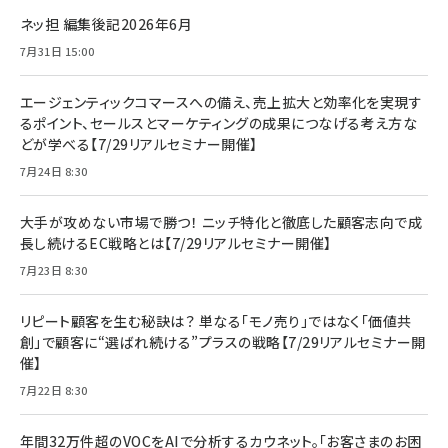
ネッ担 編集後記2026年6月
7月31日 15:00
エージェンティックコマースへの備え、売上拡大と効率化を実現す
るポイント、セールスとマーケティングの成果につなげる考え方な
どが学べる【7/29リアルセミナー開催】
7月24日 8:30
大手が攻めない市場で勝つ！ ニッチ特化と徹底した顧客志向で成
長し続けるEC戦略とは【7/29リアルセミナー開催】
7月23日 8:30
リピート顧客を生む秘訣は？ 単なる「モノ売り」ではなく「価値共
創」で顧客に“選ばれ続ける”プラスの戦略【7/29リアルセミナー開
催】
7月22日 8:30
年間32万件超のVOCをAIで分析するカウネット。「お客さまのお困