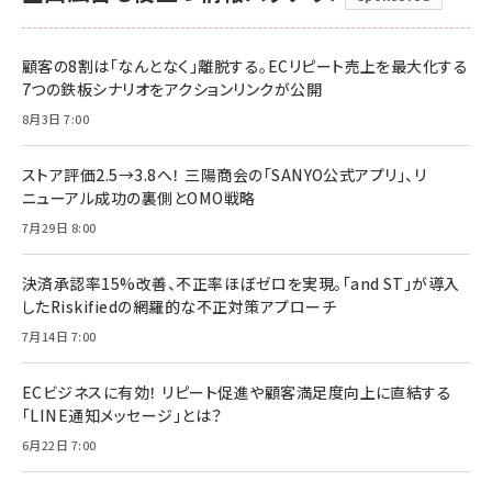
顧客の8割は「なんとなく」離脱する。ECリピート売上を最大化する
7つの鉄板シナリオをアクションリンクが公開
8月3日 7:00
ストア評価2.5→3.8へ！ 三陽商会の「SANYO公式アプリ」、リ
ニューアル成功の裏側とOMO戦略
7月29日 8:00
決済承認率15%改善、不正率ほぼゼロを実現。「and ST」が導入
したRiskifiedの網羅的な不正対策アプローチ
7月14日 7:00
ECビジネスに有効！ リピート促進や顧客満足度向上に直結する
「LINE通知メッセージ」とは？
6月22日 7:00