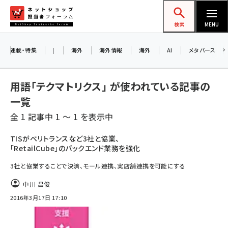
メ
ネットショップ担当者フォーラム
イ
検索
MENU
ン
コ
連載・特集
|
海外
海外情報
海外
AI
メタバース
ン
テ
用語「テクマトリクス」 が使われている記事の
ン
一覧
ツ
amazon (2249)
全 1 記事中 1 ～ 1 を表示中
に
yahoo (1901)
移
TISがベリトランスなど3社と協業、
「RetailCube」のバックエンド業務を強化
動
楽天 (1871)
3社と協業することで決済、モール連携、実店舗連携を可能にする
ecbeing (1207)
中川 昌俊
アスクル (1119)
2016年3月17日 17:10
base (1077)
ビィ・フォアード (773)