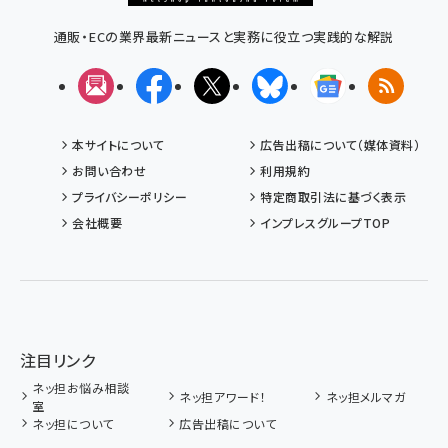
通販・ECの業界最新ニュースと実務に役立つ実践的な解説
メルマガ
Facebook
X(エックス)
Bluesky
Googleニュ
RSS
本サイトについて
広告出稿について（媒体資料）
お問い合わせ
利用規約
プライバシーポリシー
特定商取引法に基づく表示
会社概要
インプレスグループTOP
注目リンク
ネッ担お悩み相談
ネッ担アワード！
ネッ担メルマガ
室
ネッ担について
広告出稿について