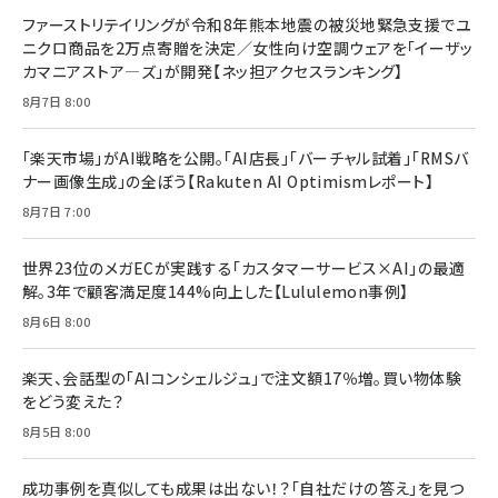
ファーストリテイリングが令和8年熊本地震の被災地緊急支援でユ
ニクロ商品を2万点寄贈を決定／女性向け空調ウェアを「イーザッ
カマニアストア―ズ」が開発【ネッ担アクセスランキング】
8月7日 8:00
「楽天市場」がAI戦略を公開。「AI店長」「バーチャル試着」「RMSバ
ナー画像生成」の全ぼう【Rakuten AI Optimismレポート】
8月7日 7:00
世界23位のメガECが実践する「カスタマーサービス×AI」の最適
解。3年で顧客満足度144%向上した【Lululemon事例】
8月6日 8:00
楽天、会話型の「AIコンシェルジュ」で注文額17％増。買い物体験
をどう変えた？
8月5日 8:00
成功事例を真似しても成果は出ない！？「自社だけの答え」を見つ