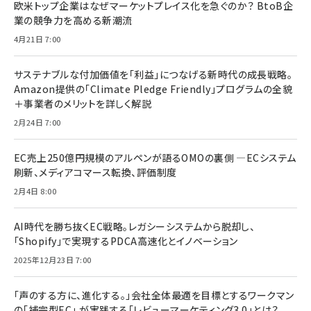
欧米トップ企業はなぜマーケットプレイス化を急ぐのか？ BtoB企
業の競争力を高める新潮流
4月21日 7:00
サステナブルな付加価値を「利益」につなげる新時代の成長戦略。
Amazon提供の「Climate Pledge Friendly」プログラムの全貌
＋事業者のメリットを詳しく解説
2月24日 7:00
EC売上250億円規模のアルペンが語るOMOの裏側 ―ECシステム
刷新、メディアコマース転換、評価制度
2月4日 8:00
AI時代を勝ち抜くEC戦略。レガシーシステムから脱却し、
「Shopify」で実現するPDCA高速化とイノベーション
2025年12月23日 7:00
「声のする方に、進化する。」会社全体最適を目標とするワークマン
の「補完型EC」 が実践する「レビューマーケティング3.0」とは？