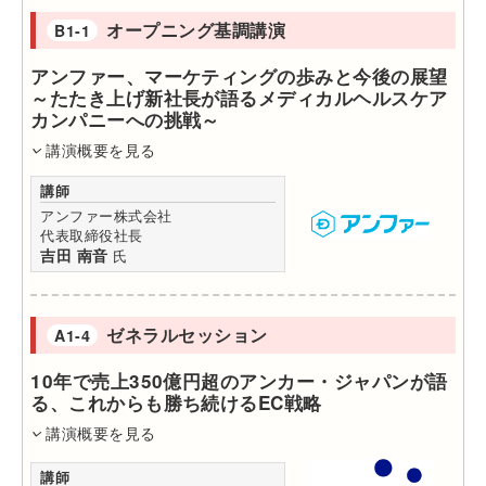
オープニング基調講演
B1-1
アンファー、マーケティングの歩みと今後の展望
～たたき上げ新社長が語るメディカルヘルスケア
カンパニーへの挑戦～
講演概要を見る
講師
アンファー株式会社
代表取締役社長
吉田 南音
氏
ゼネラルセッション
A1-4
10年で売上350億円超のアンカー・ジャパンが語
る、これからも勝ち続けるEC戦略
講演概要を見る
講師