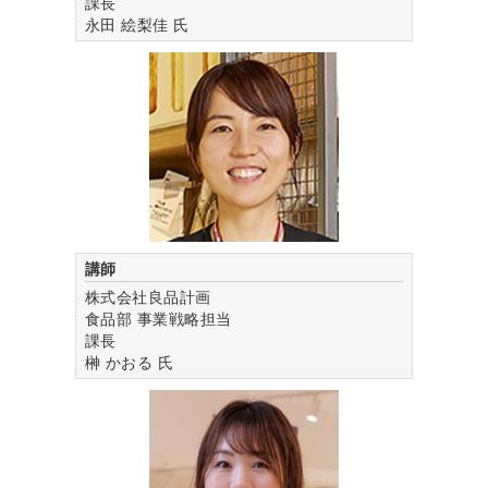
課長
永田 絵梨佳
氏
講師
株式会社良品計画
食品部 事業戦略担当
課長
榊 かおる
氏