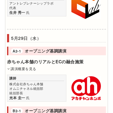
アントレプレナーシップラボ
代表
生井 秀一
氏
5月29日（水）
オープニング基調講演
A2-1
赤ちゃん本舗のリアルとECの融合施策
講演概要を見る
講師
株式会社赤ちゃん本舗
オムニチャネル統括部
統括部長
光本 圭一
氏
オープニング基調講演
B2-1