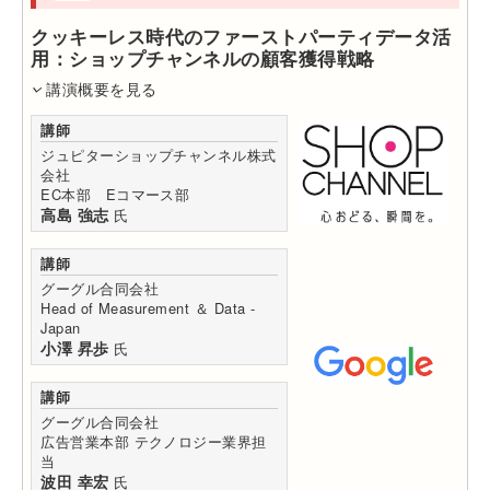
クッキーレス時代のファーストパーティデータ活
用：ショップチャンネルの顧客獲得戦略
講演概要を見る
講師
ジュピターショップチャンネル株式
会社
EC本部 Eコマース部
高島 強志
氏
講師
グーグル合同会社
Head of Measurement ＆ Data -
Japan
小澤 昇歩
氏
講師
グーグル合同会社
広告営業本部 テクノロジー業界担
当
波田 幸宏
氏