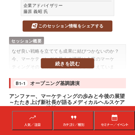
企業アドバイザリー
藤原 義昭
氏
このセッション情報をシェアする
セッション概要
なぜ良い戦略を立てても成果に結びつかないのか？
今、マーケティングの最大の課題は企業のマーケ
続きを読む
ティングそのものより、実行にあると考えていま
す。企業が大きくなると関係部署が多くなり複雑化
していきます。本来ゴール達成のための組織にもか
オープニング基調講演
B1-1
かわらず、その複雑化が足枷になってしまうことも
アンファー、マーケティングの歩みと今後の展望
少なくありません。無印良品の横連携を参考に成功
～たたき上げ新社長が語るメディカルヘルスケア
へのヒントをマーケティング担当だけでなく、店舗
カンパニーへの挑戦～
担当、商品担当も交えながら紐解いていきます。
人気／注目
カテゴリ／種別
セミナー／イベント
プロフィール