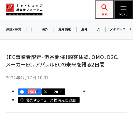
メ
ネットショップ担当者フォーラム
イ
検索
MENU
ン
お知らせ
コ
連載・特集
|
海外
海外情報
海外
AI
メタバース
AIが買い物を代行する時代に打つべき「次の
ン
一手」とは？ アルペン、オイシックス、元UA責
テ
任者が登壇のリアルECセミナー（8/26＠東
ン
【EC事業者限定・渋谷開催】顧客体験、OMO、D2C、
京）【交流会も実施】
ツ
メーカーEC、アパレルECの未来を語る2日間
amazon (2236)
に
8/26（水）、東京・四谷で開催。登壇者・聴講
2024年4月17日 10:31
yahoo (1896)
移
者と交流できる交流会も実施します。すべて
動
楽天 (1865)
の講演を無料で聴講できます！
1583
28
ecbeing (1204)
優先するニュース提供元に追加
アスクル (1112)
base (1068)
ビィ・フォアード (769)