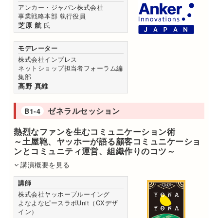
アンカー・ジャパン株式会社
事業戦略本部 執行役員
芝原 航
氏
モデレーター
株式会社インプレス
ネットショップ担当者フォーラム編
集部
高野 真維
ゼネラルセッション
B1-4
熱烈なファンを生むコミュニケーション術
～土屋鞄、ヤッホーが語る顧客コミュニケーショ
ンとコミュニティ運営、組織作りのコツ～
講演概要を見る
講師
株式会社ヤッホーブルーイング
よなよなピースラボUnit（CXデザ
イン）