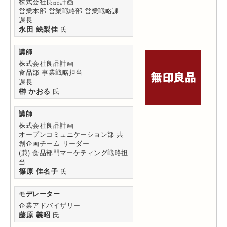
株式会社良品計画
営業本部 営業戦略部 営業戦略課
課長
永田 絵梨佳
氏
講師
株式会社良品計画
食品部 事業戦略担当
課長
榊 かおる
氏
講師
株式会社良品計画
オープンコミュニケーション部 共
創企画チーム リーダー
(兼) 食品部門マーケティング戦略担
当
篠原 佳名子
氏
モデレーター
企業アドバイザリー
藤原 義昭
氏