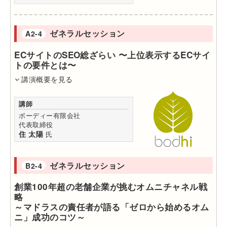
ゼネラルセッション
A2-4
ECサイトのSEO総ざらい 〜上位表示するECサイ
トの要件とは〜
講演概要を見る
講師
ボーディー有限会社
代表取締役
住 太陽
氏
ゼネラルセッション
B2-4
創業100年超の老舗企業が挑むオムニチャネル戦
略
～マドラスの責任者が語る「ゼロから始めるオム
ニ」成功のコツ～