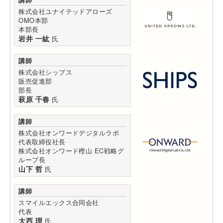
株式会社ユナイテッドアローズ
OMO本部
本部長
岩井 一紘
氏
講師
株式会社シップス
販売促進部
部長
萩原 千春
氏
講師
株式会社オンワードデジタルラボ
代表取締役社長
株式会社オンワード樫山 EC戦略グ
ループ長
山下 哲
氏
講師
スマイルエックス合同会社
代表
大西 理
氏