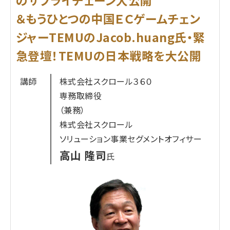
のサプライチェーン大公開
究所代表。著書に「ルポ トラックドライバー」（朝日
田口 義眞
氏
＆もうひとつの中国ＥＣゲームチェン
新聞出版）、「知識ゼロからわかる物流の基本」（ソシ
2015年 西濃運輸株式会社入社
ム）など。
ジャーTEMUのJacob.huang氏・緊
2016年 セイノーロジックス株式会社 経営企画
急登壇！TEMUの日本戦略を大公開
室/国際輸送での新規事業構築に従事
内容レベル
2018年 株式会社セイノー情報サービス 第二営
講師
株式会社スクロール３６０
大規模店舗向け、中規模向け、小規模店舗向け
業部/supply chain全体でのシステム導入・構築を
専務取締役
推進
（兼務）
2019年 株式会社セイノーホールディングス 事
参加対象者
株式会社スクロール
業推進部/グループ事業統合を推進
EC通販運営、製造業、小売業、商社ほか 企業での物
ソリューション事業セグメントオフィサー
2023年 株式会社LOCCO 経営企画室より現職
流関連ご担当者様
高山 隆司
に至る
氏
受講するメリット
・物流の効率化に関するリアルな情報が得られる・
ロボット導入や自動倉庫などに関するトレンド情報
が分かる