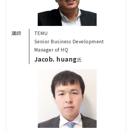
こんなニーズや悩みにこたえられる内容です
・物流品質や生産性を高めたい・倉庫の自動化やロ
ボット導入を検討したい・省人・省力化を図りたい・
講師
TEMU
物流コストを見直したい
Senior Business Development
Manager of HQ
Jacob. huang
氏