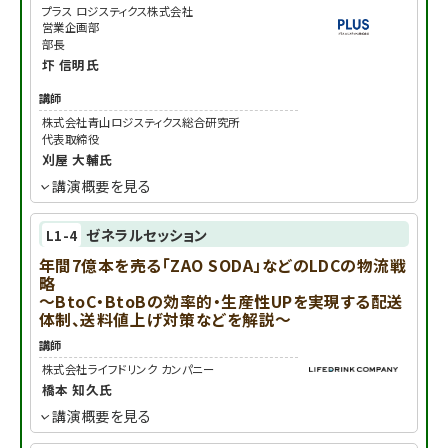
プラス ロジスティクス株式会社
営業企画部
部長
圷 信明
氏
講師
株式会社青山ロジスティクス総合研究所
代表取締役
刈屋 大輔
氏
講演概要を見る
ゼネラルセッション
L1-4
年間7億本を売る「ZAO SODA」などのLDCの物流戦
略
～BtoC・BtoBの効率的・生産性UPを実現する配送
体制、送料値上げ対策などを解説～
講師
株式会社ライフドリンク カンパニー
橋本 知久
氏
講演概要を見る