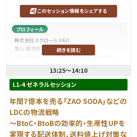
このセッション情報をシェアする
プロフィール
株式会社スクロール３６０
高山 隆司
氏
続きを読む
1981年株式会社スクロール（旧社名株式会社ムト
ウ）に入社後、新規通販事業の立上げ、販売企画、
13:25
～
14:10
INET戦略策定を経て、2008年に株式会社スクロー
ル360の設立に参画。以来、200社以上の企業の通
L1-4 ゼネラルセッション
販事業の立上げ、EC戦略策定、物流構築を経験。こ
年間7億本を売る「ZAO SODA」などの
れまでにスクロール360は824社以上のEC通販企
業のサポートを行なってきている。
LDCの物流戦略
～BtoC・BtoBの効率的・生産性UPを
プロフィール
実現する配送体制、送料値上げ対策な
TEMU