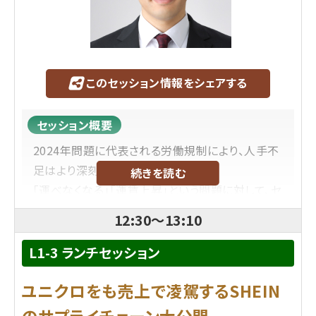
の設計・構築、庫内運営に従事。以降、約30年間に
わたり物流業界に身を置き、新センター立ち上げな
どのプロジェクトに携わっている。現在は現場での
経験も活かし、通販物流・家具物流を中心に新規顧
このセッション情報をシェアする
客の開拓や新規メニュー開発などを担当。常にお客
さまの声を聴き、物流サービスで課題を解決できる
セッション概要
提案を心がけている。
2024年問題に代表される労働規制により、人手不
足はより深刻さを増している。
続きを読む
プロフィール
「運べなくなる」「運賃上昇」という問題に対して、セ
株式会社青山ロジスティクス総合研究所
イノーグループとしてどのように
12:30
～
13:10
刈屋 大輔
氏
対応策を作っているのか最新事例を交えながら紹
1973年生まれ。青山学院大学大学院経営学研究科
介する。
L1-3 ランチセッション
博士前期課程修了（経営学修士）。物流専門紙「輸
送経済」記者、「月刊ロジスティクス・ビジネス」副編
プロフィール
ユニクロをも売上で凌駕するSHEIN
集長などを経て、独立。青山ロジスティクス総合研
株式会社LOCCO