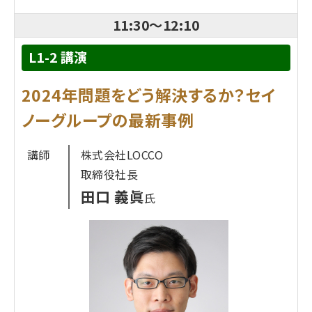
業は慎重にならざるを得ないのが現状です。プラス
11:30
～
12:10
ロジスティクスではプラスグループをはじめとした
企業の要望に合わせたカスタマイズを実施。大規模
L1-2 講演
事業に適した「オートストア」、独自開発の「ツイン
2024年問題をどう解決するか？セイ
ピック」などを導入し、大規模から中小規模までさま
ざまな物流に対応しています。このセッションでは専
ノーグループの最新事例
門家によるロボット活用のトレンドや最新事例、庫内
設計のノウハウや実際に得られたロボット導入効果
講師
株式会社LOCCO
などを解説。倉庫自動化推進のヒントをお伝えいた
取締役社長
します。
田口 義眞
氏
プロフィール
プラス ロジスティクス株式会社
圷 信明
氏
1993 年プラス ロジスティクス株式会社入社。当時、
物流業務を受託していたアスクル向け物流センター