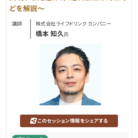
どを解説～
Jacob. huang
氏
1985年生まれ、現在日本在住。
講師
株式会社ライフドリンク カンパニー
早稲田大学大学院、中国浙江大学卒業。
橋本 知久
新卒でヤマト運輸株式会社入社後、日本国内宅急
氏
便と国際宅急便のITインフラ
整備事業に従事。2019年より海外事業を担当し、主
に越境EC事業を担当。
2024年8月よりTEMUに入社し現職。
現在は日本での物流体制整備とビジネス開発を担
当。日本企業のTEMU日本モールでの出店支援及
び海外進出支援を担当。
このセッション情報をシェアする