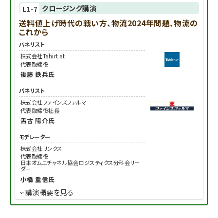
クロージング講演
L1-7
送料値上げ時代の戦い方、物流2024年問題、物流の
これから
パネリスト
株式会社Tshirt.st
代表取締役
後藤 鉄兵
氏
パネリスト
株式会社ファインズファルマ
代表取締役社長
舌古 陽介
氏
モデレーター
株式会社リンクス
代表取締役
日本オムニチャネル協会ロジスティクス分科会リー
ダー
小橋 重信
氏
講演概要を見る