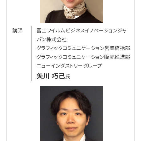
年、アッカ・インターナショナルを設立。17年に大和
ハウス工業に譲渡。同年、中国企業とともに物流ロ
ボティクス企業「ギークプラス」を設立し、代表取締
役CEOに就任。
講師
富士フイルムビジネスイノベーションジャ
パン株式会社
グラフィックコミュニケーション営業統括部
グラフィックコミュニケーション販売推進部
ニューインダストリーグループ
矢川 巧己
氏