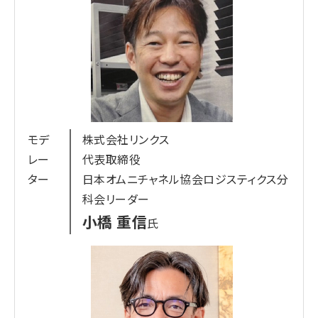
プロフィール
富士フイルムビジネスイノベーションジャパン株式
会社
矢川 巧己
氏
SaaS企業で新規開拓型インサイドセールスの立上
げに携わり、様々な業界向けにセールス活動やリー
ドナーチャリングに従事。​
モデ
株式会社リンクス
レー
代表取締役
2024年より富士フイルムビジネスイノベーション
ター
日本オムニチャネル協会ロジスティクス分
ジャパンに入社し、マーケティング支援やリード獲
科会リーダー
得/ナーチャリング施策の企画・実行を手掛けるマー
小橋 重信
氏
ケターとして活躍中。
内容レベル
入門、中級