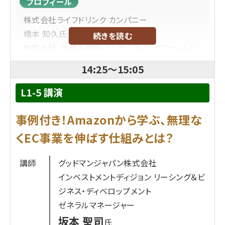
プロフィール
株式会社ライフドリンク カンパニー
橋本 知久
氏
続きを読む
航空会社、外資系戦略コンサルティングファームに
て事業再生・DX推進支援等に従事した後、2017年
14:25
～
15:05
にライフドリンク カンパニーに入社。経営企画を経
て、現在はSCM本部責任者。2020年よりEC事業を
L1-5 講演
責任者として立ち上げ。以後、「ライフドリンク」の実
事例付き！Amazonから学ぶ、無理な
現に向けて、日々奮闘中。
くEC事業を伸ばす仕組みとは？
講師
グッドマンジャパン株式会社
インベストメントディジョン リーシング＆ビ
ジネス・ディベロップメント
ゼネラルマネージャー
坂本 聖司
氏