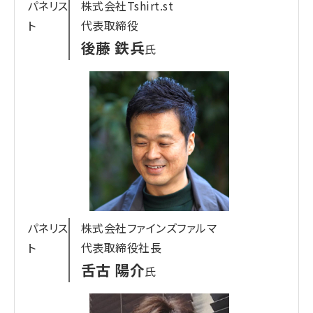
い
パネリス
株式会社Tshirt.st
●新規顧客を獲得するために競合企業と差別化を
ト
代表取締役
図りたい
後藤 鉄兵
氏
プロフィール
富士フイルムビジネスイノベーションジャパン株式
会社
原山 悠樹
氏
2017年 富士ゼロックス（現：富士フイルムビジネス
イノベーションジャパン）入社後、プロ向け印刷機を
扱う事業セールスを経て2019年よりEC専任ソ
リューションセールスとして企業支援に従事。
パネリス
株式会社ファインズファルマ
ト
代表取締役社長
マーケティング支援導入実績多数。​
舌古 陽介
氏
リーダーセールスとして全国で活躍中。