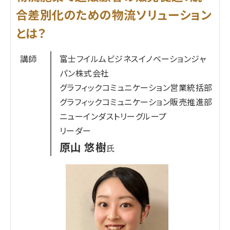
サービスをリリースしました。本講演では同サービ
合差別化のための物流ソリューション
スを利用したお客様の成功事例や、在庫の最適配置
とは？
をサポートする新サービスについてお話しします。
講師
富士フイルムビジネスイノベーションジャ
プロフィール
パン株式会社
グッドマンジャパン株式会社
グラフィックコミュニケーション営業統括部
坂本 聖司
氏
グラフィックコミュニケーション販売推進部
物流に特化した土地の取得、テナント誘致等に約20
ニューインダストリーグループ
年従事する。東京都出身。
リーダー
原山 悠樹
氏
プロフィール
株式会社ギークプラス
加藤 大和
氏
小学校時代に単身英国留学を果たし、帰国後、慶応
大学を卒業し、モルガン・スタンレーに入社。2006