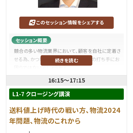
このセッション情報をシェアする
セッション概要
競合の多い物流業界において、顧客を自社に定着さ
せる為、かつ新規の顧客を獲得する為の打ち手にお
続きを読む
困りではないでしょうか？
本セッションでは長年デジタルプリントに携わってき
16:15
～
17:15
た富士フイルムだからできる、お客様の販売促進に
まで踏み込んだ物流施策をご紹介致します。
L1-7 クロージング講演
送料値上げ時代の戦い方、物流2024
＜こんな方におすすめ＞
●お客様との関係性強化のため、
年問題、物流のこれから
出荷/ピッキング業務以外の新しい打ち手が欲し