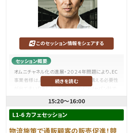
このセッション情報をシェアする
セッション概要
オムニチャネル化の進展・２０２４年問題により、EC
事業者様はより高密度に物流拠点を構える必要性
続きを読む
が出てまいりました。実際にアマゾンジャパン社で
は2023年に1.3兆円という大型投資をしたという発
15:20
～
16:00
表をしております。一方で、多くのEC事業者様がアマ
ゾンジャパン社のような先行投資はしづらいのでは
L1-6 カフェセッション
ないでしょうか。グッドマンジャパンとギークプラス
物流施策で通販顧客の販売促進！競
は、EC事業の成長を支える、初期費用無料の自動化