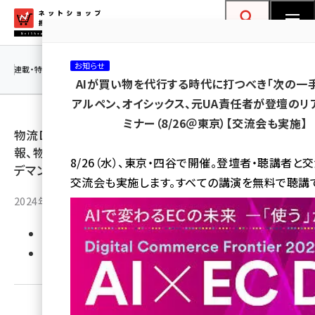
メ
ネットショップ担当者フォーラム
イ
検索
MENU
ン
お知らせ
コ
連載・特集
|
海外
海外情報
海外
AI
メタバース
AIが買い物を代行する時代に打つべき「次の一手
ン
アルペン、オイシックス、元UA責任者が登壇のリ
テ
ミナー（8/26＠東京）【交流会も実施】
ン
物流DX、EC物流改善などEC物流にまつわる最新情
ツ
報、物流の役割、事例が学べる1Dayフォーラムのオン
amazon (2259)
8/26（水）、東京・四谷で開催。登壇者・聴講者と
に
デマンド配信を実施しています
交流会も実施します。すべての講演を無料で聴講
yahoo (1908)
移
2024年10月22日 9:50
動
楽天 (1876)
762
ecbeing (1211)
優先するニュース提供元に追加
アスクル (1122)
base (1083)
ビィ・フォアード (781)