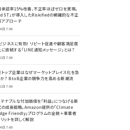
済承認率15%改善、不正率ほぼゼロを実現。
nd ST」が導入したRiskifiedの網羅的な不正
策アプローチ
4日 7:00
Cビジネスに有効！ リピート促進や顧客満足度
上に直結する「LINE通知メッセージ」とは？
2日 7:00
米トップ企業はなぜマーケットプレイス化を急
のか？ BtoB企業の競争力を高める新潮流
1日 7:00
ステナブルな付加価値を「利益」につなげる新
の成長戦略。Amazon提供の「Climate
edge Friendly」プログラムの全貌＋事業者
メリットを詳しく解説
4日 7:00