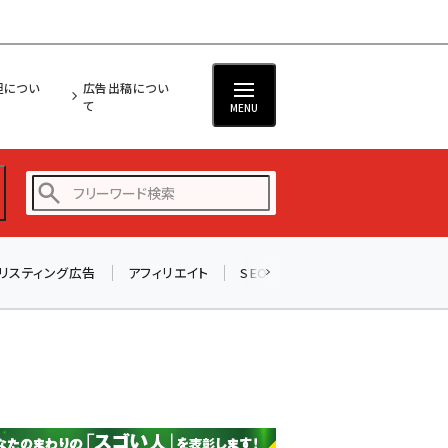
担につい
広告出稿につい
て
MENU
リスティング広告
アフィリエイト
SEO
メール
ソーシャル
amazon (2255)
yahoo (1906)
楽天 (1874)
ecbeing (1210)
アスクル (1122)