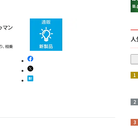
ゥマン
人
り、相乗