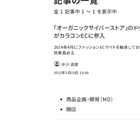
記事の一覧
く
全 1 記事中 1 ～ 1 を表示中
ず
「オーガニックサイバーストア」のド
がカラコンECに参入
2014年4月にファッションECサイトを継承してお
効果高める
中川 昌俊
2015年3月30日 10:00
商品企画・開発（MD）
開店