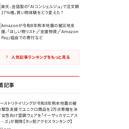
楽天、会話型の「AIコンシェルジュ」で注文額
17％増。買い物体験をどう変えた？
Amazonが令和8年熊本地震の被災地支
援、「ほしい物リスト」「支援物資」「Amazon
Pay」経由での寄付など
人気記事ランキングをもっと見る
着記事
ァーストリテイリングが令和8年熊本地震の被
地緊急支援でユニクロ商品を2万点寄贈を決
／女性向け空調ウェアを「イーザッカマニアス
ア―ズ」が開発【ネッ担アクセスランキング】