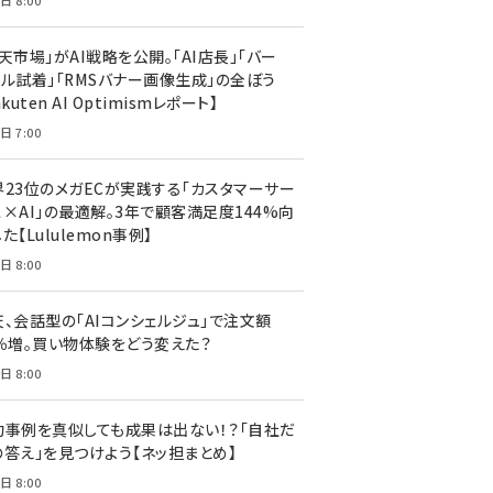
日 8:00
天市場」がAI戦略を公開。「AI店長」「バー
ャル試着」「RMSバナー画像生成」の全ぼう
akuten AI Optimismレポート】
日 7:00
界23位のメガECが実践する「カスタマーサー
ス×AI」の最適解。3年で顧客満足度144%向
た【Lululemon事例】
日 8:00
天、会話型の「AIコンシェルジュ」で注文額
7％増。買い物体験をどう変えた？
日 8:00
功事例を真似しても成果は出ない！？「自社だ
の答え」を見つけよう【ネッ担まとめ】
日 8:00