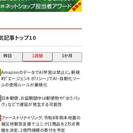
base (1081)
ビィ・フォアード (776)
revico (744)
気記事トップ10
昨日
1週間
1か月
AmazonのデータでAI学習は禁止に。新規
約「エージェントポリシー」でAI・自動化ツー
ルの使用ルールが厳格化
日本郵便、お盆期間中は郵便物や「ゆうパッ
ク」などで遅延が発生する可能性
ファーストリテイリング、令和8年熊本地震の
被災地緊急支援でユニクロ商品を2万点寄
贈を決定、1億円規模の寄付を予定