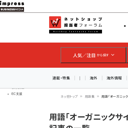
メ
イ
EC担当者
ネットショッ
ン
Web担当者
コ
製品導入
ン
企業IT
ソフト開発
テ
IoT・AI
人気／注目
から探す
ン
DCクラウド
研究・調査
ツ
エネルギー
に
連載・特集
|
海外
海外情報
ドローン
移
教育講座
EC支援
動
ネッ担トップ
用語集
用語「オーガニック
パ
用語「オーガニックサ
ン