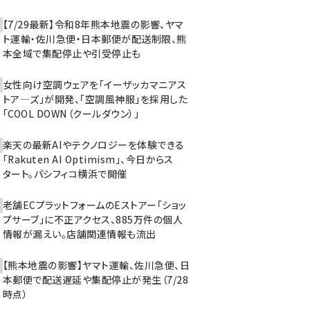
【7/29最新】令和8年熊本地震の影響、ヤマ
ト運輸・佐川急便・日本郵便が配送制限、熊
本全域で集配停止や引受停止も
女性向け空調ウェアを「イーザッカマニアス
トア―ズ」が開発、「空調風神服」を採用した
「COOL DOWN（クールダウン）」
楽天の最新AIやテクノロジーを体験できる
「Rakuten AI Optimism」、今日からス
タート。パシフィコ横浜で開催
老舗ECプラットフォームのEストアー「ショッ
プサーブ」に不正アクセス、885万件の個人
情報が漏えい。店舗関連情報も流出
【熊本地震の影響】ヤマト運輸、佐川急便、日
本郵便で配送遅延や集配停止が発生（7/28
時点）