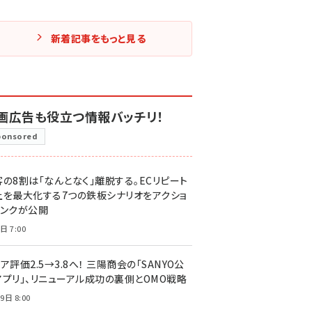
新着記事をもっと見る
画広告も役立つ情報バッチリ！
ponsored
客の8割は「なんとなく」離脱する。ECリピート
上を最大化する7つの鉄板シナリオをアクショ
リンクが公開
日 7:00
ア評価2.5→3.8へ！ 三陽商会の「SANYO公
アプリ」、リニューアル成功の裏側とOMO戦略
9日 8:00