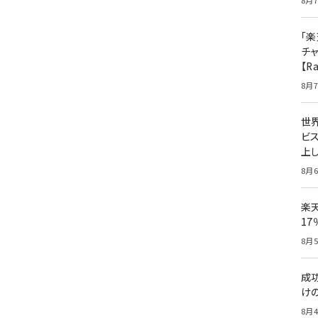
8月7
「楽
チ
【R
8月7
世
ビ
上し
8月6
楽
1
8月5
成
け
8月4