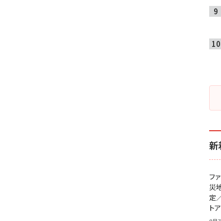
新
フ
災
定
ト