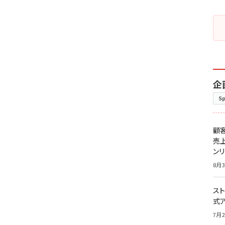
企
S
顧
売
ン
8月3
スト
式
7月2