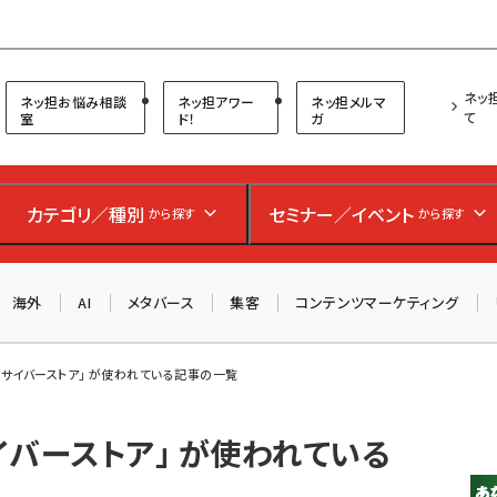
プ担当者フォーラム
ネッ
ネッ担お悩み相談
ネッ担アワー
ネッ担メルマ
て
室
ド！
ガ
カテゴリ／種別
セミナー／イベント
から探す
から探す
海外
AI
メタバース
集客
コンテンツマーケティング
サイバーストア」 が使われている記事の一覧
イバーストア」 が使われている