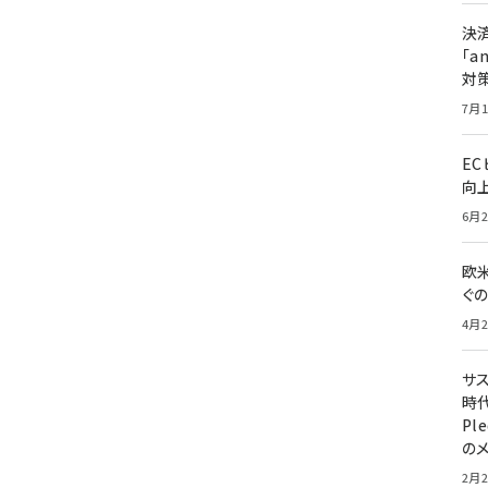
決
「a
対
7月1
E
向
6月2
欧
ぐ
4月2
サ
時代
Pl
の
2月2