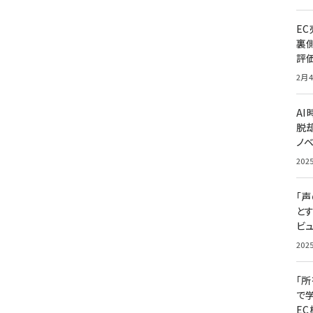
E
裏
評
2月4
A
脱却
ノ
202
「
と
ビュ
202
「
で
E