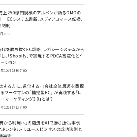
C売上250億円規模のアルペンが語るOMOの
側 ―ECシステム刷新、メディアコマース転換、
価制度
日 8:00
I時代を勝ち抜くEC戦略。レガシーシステムから
し、「Shopify」で実現するPDCA高速化とイ
ベーション
5年12月23日 7:00
声のする方に、進化する。」会社全体最適を目標
するワークマンの「補完型EC」 が実践する「レ
ーマーケティング3.0」とは？
5年12月17日 7:00
所有から利用へ」の潮流をAIで勝ち抜く。事例
学ぶレンタル・リユースビジネスの成功法則と
C構築術