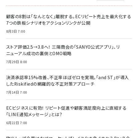
顧客の8割は「なんとなく」離脱する。ECリピート売上を最大化する
7つの鉄板シナリオをアクションリンクが公開
8月3日 7:00
ストア評価2.5→3.8へ！ 三陽商会の「SANYO公式アプリ」、リ
ニューアル成功の裏側とOMO戦略
7月29日 8:00
決済承認率15%改善、不正率ほぼゼロを実現。「and ST」が導入
したRiskifiedの網羅的な不正対策アプローチ
7月14日 7:00
ECビジネスに有効！ リピート促進や顧客満足度向上に直結する
「LINE通知メッセージ」とは？
6月22日 7:00