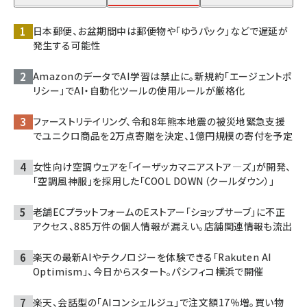
日本郵便、お盆期間中は郵便物や「ゆうパック」などで遅延が
発生する可能性
AmazonのデータでAI学習は禁止に。新規約「エージェントポ
リシー」でAI・自動化ツールの使用ルールが厳格化
ファーストリテイリング、令和8年熊本地震の被災地緊急支援
でユニクロ商品を2万点寄贈を決定、1億円規模の寄付を予定
女性向け空調ウェアを「イーザッカマニアストア―ズ」が開発、
「空調風神服」を採用した「COOL DOWN（クールダウン）」
老舗ECプラットフォームのEストアー「ショップサーブ」に不正
アクセス、885万件の個人情報が漏えい。店舗関連情報も流出
楽天の最新AIやテクノロジーを体験できる「Rakuten AI
Optimism」、今日からスタート。パシフィコ横浜で開催
楽天、会話型の「AIコンシェルジュ」で注文額17％増。買い物