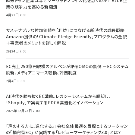
欧米トップ企業はなぜマーケットプレイス化を急ぐのか？ BtoB企
業の競争力を高める新潮流
4月21日 7:00
サステナブルな付加価値を「利益」につなげる新時代の成長戦略。
Amazon提供の「Climate Pledge Friendly」プログラムの全貌
＋事業者のメリットを詳しく解説
2月24日 7:00
EC売上250億円規模のアルペンが語るOMOの裏側 ―ECシステム
刷新、メディアコマース転換、評価制度
2月4日 8:00
AI時代を勝ち抜くEC戦略。レガシーシステムから脱却し、
「Shopify」で実現するPDCA高速化とイノベーション
2025年12月23日 7:00
「声のする方に、進化する。」会社全体最適を目標とするワークマン
の「補完型EC」 が実践する「レビューマーケティング3.0」とは？