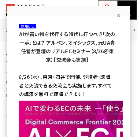
メ
ネットショップ担当者フォーラム
イ
検索
MENU
ン
お知らせ
コ
連載・特集
|
海外
海外情報
海外
AI
メタバース
AIが買い物を代行する時代に打つべき「次の
ン
一手」とは？ アルペン、オイシックス、元UA責
テ
用語「スターバックス」 が使われている記事の
任者が登壇のリアルECセミナー（8/26＠東
ン
京）【交流会も実施】
一覧
ツ
amazon (2259)
全 2 記事中 1 ～ 2 を表示中
に
8/26（水）、東京・四谷で開催。登壇者・聴講
yahoo (1910)
移
海外のEC事情・戦略・マーケティング情報ウォッチ
者と交流できる交流会も実施します。すべて
動
スターバックスが自社ECサイトを閉鎖する理
楽天 (1878)
の講演を無料で聴講できます！
由
ecbeing (1213)
モバイルアプリと店舗に注力するため、スターバックスがECサイトを閉鎖
アスクル (1126)
Digital Commerce 360
2017年9月7日 6:30
base (1085)
ビィ・フォアード (786)