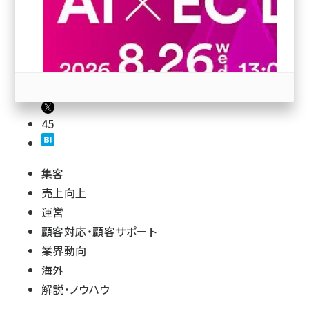
revico (746)
191
45
参加登録はこちら↑
集客
売上向上
運営
顧客対応・顧客サポート
業界動向
海外
解説・ノウハウ