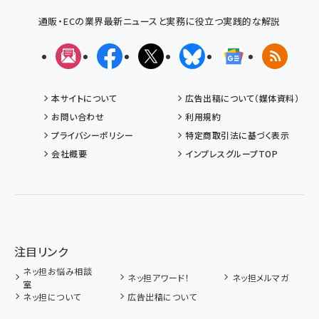
通販・ECの業界最新ニュースと実務に役立つ実践的な解説
メルマガ
Facebook
X(エックス)
Bluesky
Googleニュ
RSS
本サイトについて
広告出稿について（媒体資料）
お問い合わせ
利用規約
プライバシーポリシー
特定商取引法に基づく表示
会社概要
インプレスグループTOP
注目リンク
ネッ担お悩み相談
ネッ担アワード！
ネッ担メルマガ
室
ネッ担について
広告出稿について