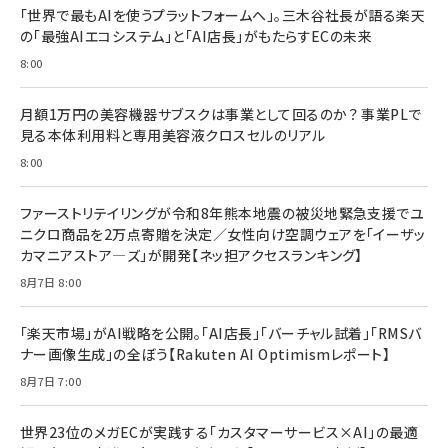
「世界で最もAIを使うプラットフォームへ」。三木谷社長が語る楽天
の「最強AIエコシステム」と「AI店長」がもたらすECの未来
8:00
月額1万円の美容機器サブスクは事業として回るのか？ 事業PLで
見る本体利用料と専用美容液クロスセルのリアル
8:00
ファーストリテイリングが令和8年熊本地震の被災地緊急支援でユ
ニクロ商品を2万点寄贈を決定／女性向け空調ウェアを「イーザッ
カマニアストア―ズ」が開発【ネッ担アクセスランキング】
8月7日 8:00
「楽天市場」がAI戦略を公開。「AI店長」「バーチャル試着」「RMSバ
ナー画像生成」の全ぼう【Rakuten AI Optimismレポート】
8月7日 7:00
世界23位のメガECが実践する「カスタマーサービス×AI」の最適