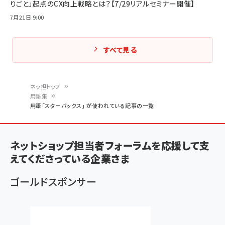
りごと」起点のCX向上戦略とは？【7/29リアルセミナー開催】
7月21日 9:00
すべて見る
ネッ担トップ
用語集
パ
用語「スターバックス」 が使われている記事の一覧
ン
く
ネットショップ担当者フォーラムを応援して支
ず
えてくださっている企業さま
ゴールドスポンサー