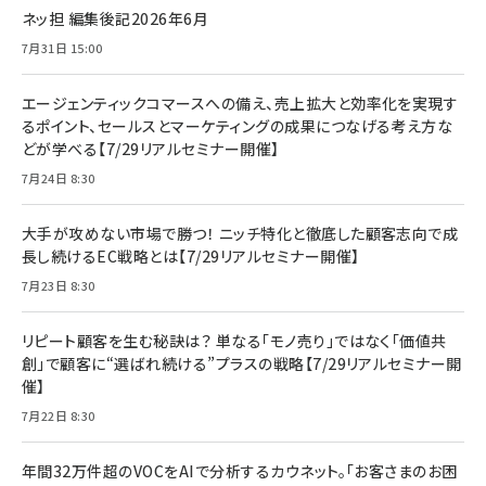
ネッ担 編集後記2026年6月
7月31日 15:00
エージェンティックコマースへの備え、売上拡大と効率化を実現す
るポイント、セールスとマーケティングの成果につなげる考え方な
どが学べる【7/29リアルセミナー開催】
7月24日 8:30
大手が攻めない市場で勝つ！ ニッチ特化と徹底した顧客志向で成
長し続けるEC戦略とは【7/29リアルセミナー開催】
7月23日 8:30
リピート顧客を生む秘訣は？ 単なる「モノ売り」ではなく「価値共
創」で顧客に“選ばれ続ける”プラスの戦略【7/29リアルセミナー開
催】
7月22日 8:30
年間32万件超のVOCをAIで分析するカウネット。「お客さまのお困