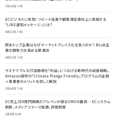
7月14日 7:00
ECビジネスに有効！ リピート促進や顧客満足度向上に直結する
「LINE通知メッセージ」とは？
6月22日 7:00
欧米トップ企業はなぜマーケットプレイス化を急ぐのか？ BtoB企
業の競争力を高める新潮流
4月21日 7:00
サステナブルな付加価値を「利益」につなげる新時代の成長戦略。
Amazon提供の「Climate Pledge Friendly」プログラムの全貌
＋事業者のメリットを詳しく解説
2月24日 7:00
EC売上250億円規模のアルペンが語るOMOの裏側 ―ECシステム
刷新、メディアコマース転換、評価制度
2月4日 8:00