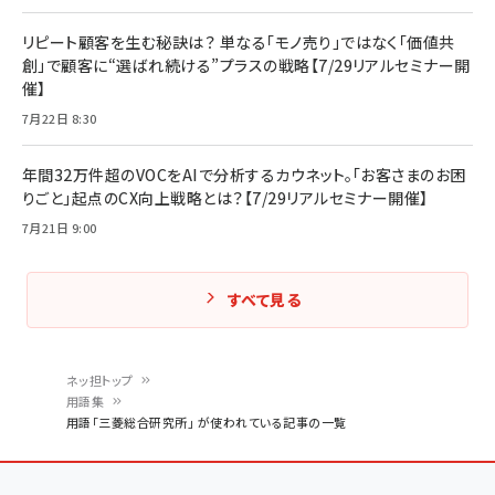
リピート顧客を生む秘訣は？ 単なる「モノ売り」ではなく「価値共
創」で顧客に“選ばれ続ける”プラスの戦略【7/29リアルセミナー開
催】
7月22日 8:30
年間32万件超のVOCをAIで分析するカウネット。「お客さまのお困
りごと」起点のCX向上戦略とは？【7/29リアルセミナー開催】
7月21日 9:00
すべて見る
ネッ担トップ
用語集
パ
用語「三菱総合研究所」 が使われている記事の一覧
ン
く