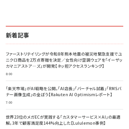
新着記事
ファーストリテイリングが令和8年熊本地震の被災地緊急支援でユ
ニクロ商品を2万点寄贈を決定／女性向け空調ウェアを「イーザッ
カマニアストア―ズ」が開発【ネッ担アクセスランキング】
8:00
「楽天市場」がAI戦略を公開。「AI店長」「バーチャル試着」「RMSバ
ナー画像生成」の全ぼう【Rakuten AI Optimismレポート】
7:00
世界23位のメガECが実践する「カスタマーサービス×AI」の最適
解。3年で顧客満足度144%向上した【Lululemon事例】