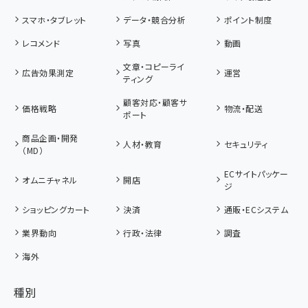
スマホ・タブレット
データ・競合分析
ポイント制度
レコメンド
写真
動画
文章・コピーライ
広告効果測定
運営
ティング
顧客対応・顧客サ
価格戦略
物流・配送
ポート
商品企画・開発
人材・教育
セキュリティ
（MD）
ECサイトパッケー
オムニチャネル
開店
ジ
ショッピングカート
決済
通販・ECシステム
業界動向
行政・法律
調査
海外
種別