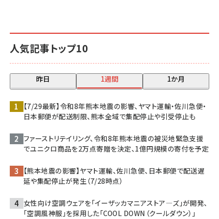
人気記事トップ10
昨日
1週間
1か月
【7/29最新】令和8年熊本地震の影響、ヤマト運輸・佐川急便・
日本郵便が配送制限、熊本全域で集配停止や引受停止も
ファーストリテイリング、令和8年熊本地震の被災地緊急支援
でユニクロ商品を2万点寄贈を決定、1億円規模の寄付を予定
【熊本地震の影響】ヤマト運輸、佐川急便、日本郵便で配送遅
延や集配停止が発生（7/28時点）
女性向け空調ウェアを「イーザッカマニアストア―ズ」が開発、
「空調風神服」を採用した「COOL DOWN（クールダウン）」