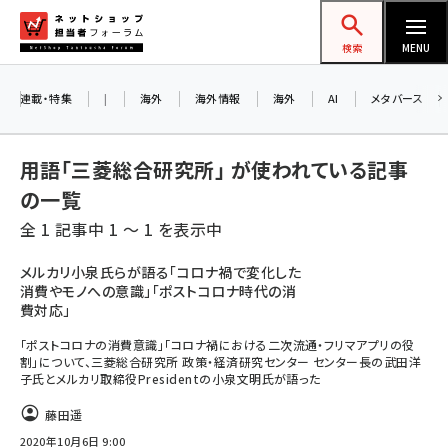
メ
ネットショップ担当者フォーラム
イ
検索
MENU
ン
コ
連載・特集
|
海外
海外情報
海外
AI
メタバース
ン
テ
用語「三菱総合研究所」 が使われている記事
ン
の一覧
ツ
amazon (2247)
全 1 記事中 1 ～ 1 を表示中
に
yahoo (1900)
移
メルカリ小泉氏らが語る「コロナ禍で変化した
消費やモノへの意識」「ポストコロナ時代の消
動
楽天 (1871)
費対応」
ecbeing (1207)
「ポストコロナの消費意識」「コロナ禍における二次流通・フリマアプリの役
割」について、三菱総合研究所 政策・経済研究センター センター長の武田洋
アスクル (1119)
子氏とメルカリ取締役Presidentの小泉文明氏が語った
base (1074)
藤田遥
2020年10月6日 9:00
ビィ・フォアード (773)