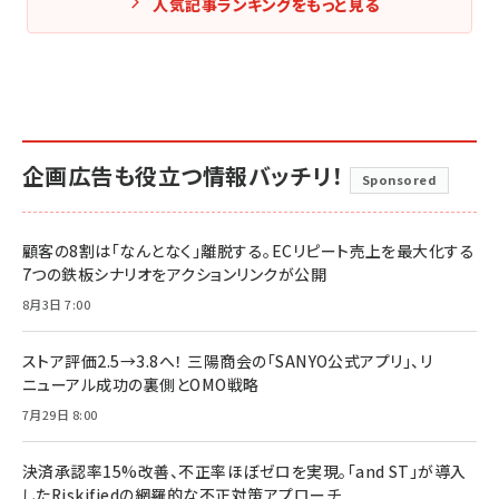
人気記事ランキングをもっと見る
企画広告も役立つ情報バッチリ！
Sponsored
顧客の8割は「なんとなく」離脱する。ECリピート売上を最大化する
7つの鉄板シナリオをアクションリンクが公開
8月3日 7:00
ストア評価2.5→3.8へ！ 三陽商会の「SANYO公式アプリ」、リ
ニューアル成功の裏側とOMO戦略
7月29日 8:00
決済承認率15%改善、不正率ほぼゼロを実現。「and ST」が導入
したRiskifiedの網羅的な不正対策アプローチ