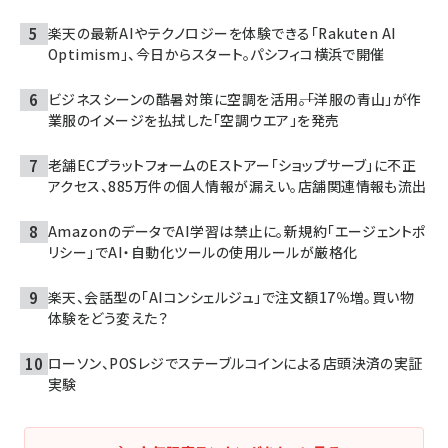
楽天の最新AIやテクノロジーを体験できる「Rakuten AI
Optimism」、今日からスタート。パシフィコ横浜で開催
ビジネスシーンの酷暑対策に空調を活用――。「洋服の青山」が作
業服のイメージを払拭した「空調ウエア」を発売
老舗ECプラットフォームのEストアー「ショップサーブ」に不正
アクセス、885万件の個人情報が漏えい。店舗関連情報も流出
AmazonのデータでAI学習は禁止に。新規約「エージェントポ
リシー」でAI・自動化ツールの使用ルールが厳格化
楽天、会話型の「AIコンシェルジュ」で注文額17％増。買い物
体験をどう変えた？
ローソン、POSレジでステーブルコインによる店頭決済の実証
実験