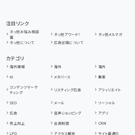
注目リンク
ネッ担お悩み相談
ネッ担アワード！
ネッ担メルマガ
室
ネッ担について
広告出稿について
カテゴリ
海外情報
海外
海外
AI
メタバース
集客
コンテンツマーケ
リスティング広告
アフィリエイト
ティング
SEO
メール
ソーシャル
広告
音声ショッピング
アプリ
売上向上
会員制度
CRM
LPO
アクセス解析
サイト最適化