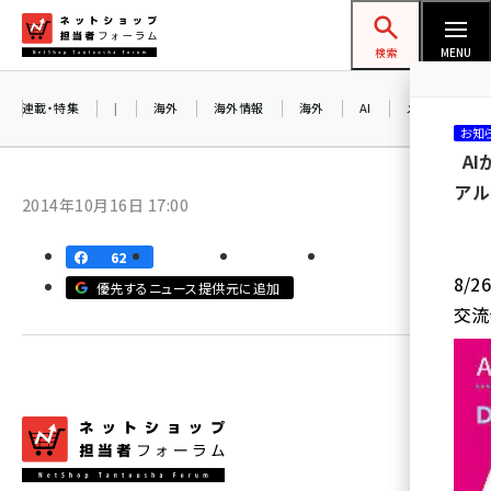
メ
ネットショップ担当者フォーラム
イ
検索
MENU
ン
コ
連載・特集
|
海外
海外情報
海外
AI
メタバース
お知
ン
A
テ
アル
ン
2014年10月16日 17:00
ツ
amazon (2232)
に
62
8/
yahoo (1894)
移
優先するニュース提供元に追加
交流
動
楽天 (1863)
ecbeing (1203)
アスクル (1112)
base (1068)
ビィ・フォアード (768)