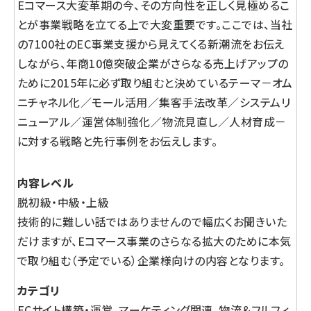
Eコマース大変革期の今、その方向性を正しく見極めるこ
とが事業戦略を立てる上で大変重要です。ここでは、当社
の7100社のEC事業支援から見えてくる新潮流をお伝え
しながら、年商10億突破企業がさらなる売上げアップの
ために2015年に必ず取り組むと決めているテーマ－オム
ニチャネル化／モール活用／集客手法改革／システムリ
ニューアル／運営体制強化／物流見直し／人材育成－
に対する戦略と先行事例をお伝えします。
内容レベル
脱初級・中級・上級
技術的に難しい話ではありませんので幅広くお聞きいた
だけますが、Eコマース事業のさらなる拡大のために本気
で取り組む（予定でいる）企業様向けの内容となります。
カテゴリ
ECサイト構築・運営、マーケティング関連、物流＆フルフィ