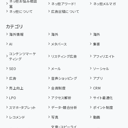
ネッ担お悩み相談
ネッ担アワード！
ネッ担メルマガ
室
ネッ担について
広告出稿について
カテゴリ
海外情報
海外
海外
AI
メタバース
集客
コンテンツマーケ
リスティング広告
アフィリエイト
ティング
SEO
メール
ソーシャル
広告
音声ショッピング
アプリ
売上向上
会員制度
CRM
LPO
アクセス解析
サイト最適化
スマホ・タブレット
データ・競合分析
ポイント制度
レコメンド
写真
動画
文章・コピーライ