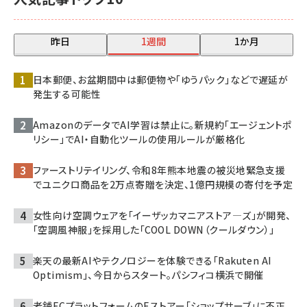
昨日
1週間
1か月
日本郵便、お盆期間中は郵便物や「ゆうパック」などで遅延が
発生する可能性
AmazonのデータでAI学習は禁止に。新規約「エージェントポ
リシー」でAI・自動化ツールの使用ルールが厳格化
ファーストリテイリング、令和8年熊本地震の被災地緊急支援
でユニクロ商品を2万点寄贈を決定、1億円規模の寄付を予定
女性向け空調ウェアを「イーザッカマニアストア―ズ」が開発、
「空調風神服」を採用した「COOL DOWN（クールダウン）」
楽天の最新AIやテクノロジーを体験できる「Rakuten AI
Optimism」、今日からスタート。パシフィコ横浜で開催
老舗ECプラットフォームのEストアー「ショップサーブ」に不正