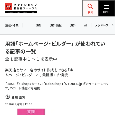
メ
ネットショップ担当者フォーラム
イ
検索
MENU
ン
コ
連載・特集
|
海外
海外情報
海外
AI
メタバース
ン
テ
用語「ホームページ・ビルダー」 が使われてい
ン
る記事の一覧
ツ
amazon (2259)
全 1 記事中 1 ～ 1 を表示中
に
yahoo (1908)
移
楽天店とヤフー店のサイト作成もできる「ホー
ムページ・ビルダー21」最新版10/7発売
動
楽天 (1876)
「BASE」「e-shopsカート2」「MakeShop」「STORES.jp」「カラーミーショッ
ecbeing (1211)
プ」のカート機能とも連携
アスクル (1122)
瀧川 正実
2016年9月9日 12:00
base (1083)
ビィ・フォアード (781)