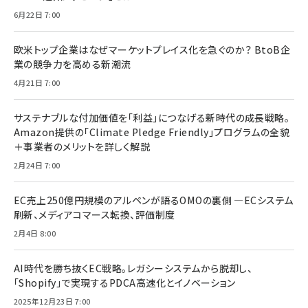
6月22日 7:00
欧米トップ企業はなぜマーケットプレイス化を急ぐのか？ BtoB企
業の競争力を高める新潮流
4月21日 7:00
サステナブルな付加価値を「利益」につなげる新時代の成長戦略。
Amazon提供の「Climate Pledge Friendly」プログラムの全貌
＋事業者のメリットを詳しく解説
2月24日 7:00
EC売上250億円規模のアルペンが語るOMOの裏側 ―ECシステム
刷新、メディアコマース転換、評価制度
2月4日 8:00
AI時代を勝ち抜くEC戦略。レガシーシステムから脱却し、
「Shopify」で実現するPDCA高速化とイノベーション
2025年12月23日 7:00