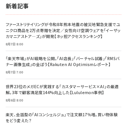
新着記事
ファーストリテイリングが令和8年熊本地震の被災地緊急支援でユ
ニクロ商品を2万点寄贈を決定／女性向け空調ウェアを「イーザッ
カマニアストア―ズ」が開発【ネッ担アクセスランキング】
8月7日 8:00
「楽天市場」がAI戦略を公開。「AI店長」「バーチャル試着」「RMSバ
ナー画像生成」の全ぼう【Rakuten AI Optimismレポート】
8月7日 7:00
世界23位のメガECが実践する「カスタマーサービス×AI」の最適
解。3年で顧客満足度144%向上した【Lululemon事例】
8月6日 8:00
楽天、会話型の「AIコンシェルジュ」で注文額17％増。買い物体験
をどう変えた？