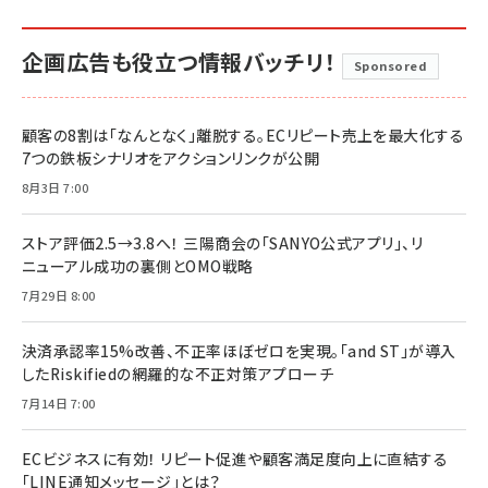
企画広告も役立つ情報バッチリ！
Sponsored
顧客の8割は「なんとなく」離脱する。ECリピート売上を最大化する
7つの鉄板シナリオをアクションリンクが公開
8月3日 7:00
ストア評価2.5→3.8へ！ 三陽商会の「SANYO公式アプリ」、リ
ニューアル成功の裏側とOMO戦略
7月29日 8:00
決済承認率15%改善、不正率ほぼゼロを実現。「and ST」が導入
したRiskifiedの網羅的な不正対策アプローチ
7月14日 7:00
ECビジネスに有効！ リピート促進や顧客満足度向上に直結する
「LINE通知メッセージ」とは？