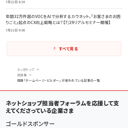
7月22日 8:30
年間32万件超のVOCをAIで分析するカウネット。「お客さまのお困
りごと」起点のCX向上戦略とは？【7/29リアルセミナー開催】
7月21日 9:00
すべて見る
ネッ担トップ
用語集
パ
用語「ホームページ・ビルダー」 が使われている記事の一覧
ン
く
ネットショップ担当者フォーラムを応援して支
ず
えてくださっている企業さま
ゴールドスポンサー