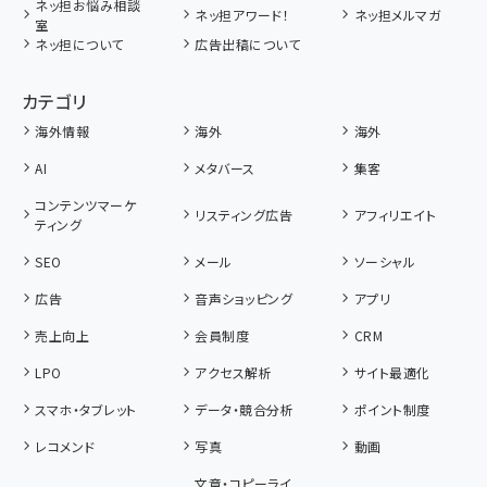
ネッ担お悩み相談
ネッ担アワード！
ネッ担メルマガ
室
ネッ担について
広告出稿について
カテゴリ
海外情報
海外
海外
AI
メタバース
集客
コンテンツマーケ
リスティング広告
アフィリエイト
ティング
SEO
メール
ソーシャル
広告
音声ショッピング
アプリ
売上向上
会員制度
CRM
LPO
アクセス解析
サイト最適化
スマホ・タブレット
データ・競合分析
ポイント制度
レコメンド
写真
動画
文章・コピーライ