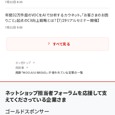
7月22日 8:30
年間32万件超のVOCをAIで分析するカウネット。「お客さまのお困
りごと」起点のCX向上戦略とは？【7/29リアルセミナー開催】
7月21日 9:00
すべて見る
ネッ担トップ
用語集
パ
用語「MOOJUU BREAD」 が使われている記事の一覧
ン
く
ネットショップ担当者フォーラムを応援して支
ず
えてくださっている企業さま
ゴールドスポンサー