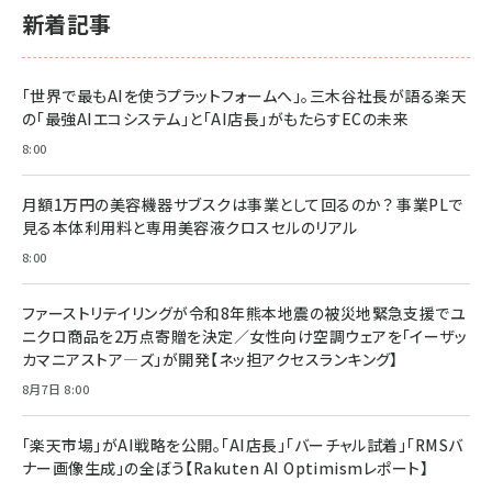
新着記事
「世界で最もAIを使うプラットフォームへ」。三木谷社長が語る楽天
の「最強AIエコシステム」と「AI店長」がもたらすECの未来
8:00
月額1万円の美容機器サブスクは事業として回るのか？ 事業PLで
見る本体利用料と専用美容液クロスセルのリアル
8:00
ファーストリテイリングが令和8年熊本地震の被災地緊急支援でユ
ニクロ商品を2万点寄贈を決定／女性向け空調ウェアを「イーザッ
カマニアストア―ズ」が開発【ネッ担アクセスランキング】
8月7日 8:00
「楽天市場」がAI戦略を公開。「AI店長」「バーチャル試着」「RMSバ
ナー画像生成」の全ぼう【Rakuten AI Optimismレポート】