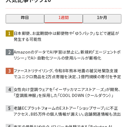
昨日
1週間
1か月
日本郵便、お盆期間中は郵便物や「ゆうパック」などで遅延が
発生する可能性
AmazonのデータでAI学習は禁止に。新規約「エージェントポ
リシー」でAI・自動化ツールの使用ルールが厳格化
ファーストリテイリング、令和8年熊本地震の被災地緊急支援
でユニクロ商品を2万点寄贈を決定、1億円規模の寄付を予定
女性向け空調ウェアを「イーザッカマニアストア―ズ」が開発、
「空調風神服」を採用した「COOL DOWN（クールダウン）」
老舗ECプラットフォームのEストアー「ショップサーブ」に不正
アクセス、885万件の個人情報が漏えい。店舗関連情報も流出
楽天の最新AIやテクノロジーを体験できる「Rakuten AI