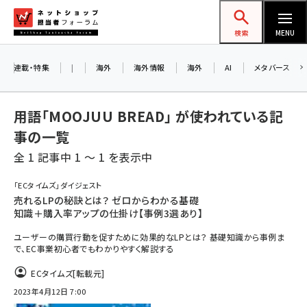
メ
ネットショップ担当者フォーラム
イ
検索
MENU
ン
コ
連載・特集
|
海外
海外情報
海外
AI
メタバース
ン
テ
用語「MOOJUU BREAD」 が使われている記
ン
事の一覧
ツ
amazon (2259)
全 1 記事中 1 ～ 1 を表示中
に
yahoo (1910)
移
「ECタイムズ」ダイジェスト
動
売れるLPの秘訣とは？ ゼロからわかる基礎
楽天 (1878)
知識＋購入率アップの仕掛け【事例3選あり】
ecbeing (1213)
ユーザーの購買行動を促すために効果的なLPとは？ 基礎知識から事例ま
で、EC事業初心者でもわかりやすく解説する
アスクル (1126)
ECタイムズ
[転載元]
base (1085)
2023年4月12日 7:00
ビィ・フォアード (786)