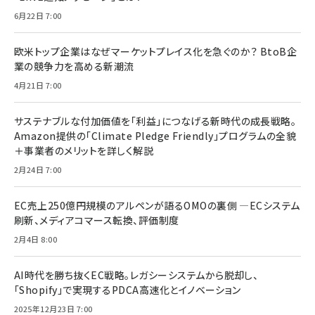
6月22日 7:00
欧米トップ企業はなぜマーケットプレイス化を急ぐのか？ BtoB企
業の競争力を高める新潮流
4月21日 7:00
サステナブルな付加価値を「利益」につなげる新時代の成長戦略。
Amazon提供の「Climate Pledge Friendly」プログラムの全貌
＋事業者のメリットを詳しく解説
2月24日 7:00
EC売上250億円規模のアルペンが語るOMOの裏側 ―ECシステム
刷新、メディアコマース転換、評価制度
2月4日 8:00
AI時代を勝ち抜くEC戦略。レガシーシステムから脱却し、
「Shopify」で実現するPDCA高速化とイノベーション
2025年12月23日 7:00