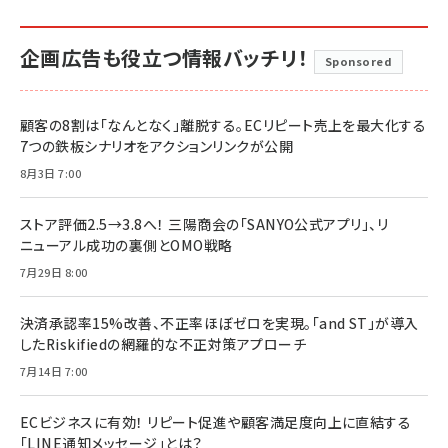
企画広告も役立つ情報バッチリ！
Sponsored
顧客の8割は「なんとなく」離脱する。ECリピート売上を最大化する
7つの鉄板シナリオをアクションリンクが公開
8月3日 7:00
ストア評価2.5→3.8へ！ 三陽商会の「SANYO公式アプリ」、リ
ニューアル成功の裏側とOMO戦略
7月29日 8:00
決済承認率15%改善、不正率ほぼゼロを実現。「and ST」が導入
したRiskifiedの網羅的な不正対策アプローチ
7月14日 7:00
ECビジネスに有効！ リピート促進や顧客満足度向上に直結する
「LINE通知メッセージ」とは？