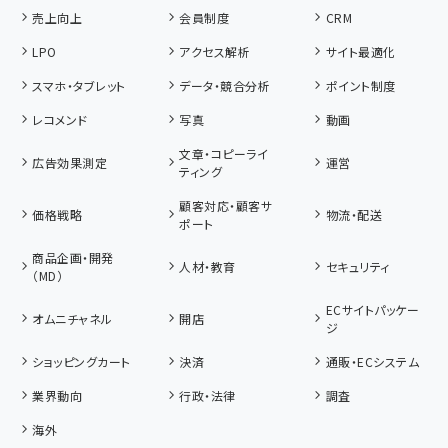
売上向上
会員制度
CRM
LPO
アクセス解析
サイト最適化
スマホ・タブレット
データ・競合分析
ポイント制度
レコメンド
写真
動画
文章・コピーライ
広告効果測定
運営
ティング
顧客対応・顧客サ
価格戦略
物流・配送
ポート
商品企画・開発
人材・教育
セキュリティ
（MD）
ECサイトパッケー
オムニチャネル
開店
ジ
ショッピングカート
決済
通販・ECシステム
業界動向
行政・法律
調査
海外