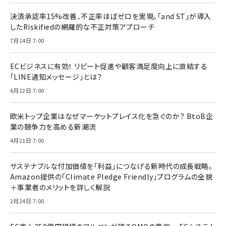
決済承認率15%改善、不正率ほぼゼロを実現。「and ST」が導入
したRiskifiedの網羅的な不正対策アプローチ
7月14日 7:00
ECビジネスに有効！ リピート促進や顧客満足度向上に直結する
「LINE通知メッセージ」とは？
6月22日 7:00
欧米トップ企業はなぜマーケットプレイス化を急ぐのか？ BtoB企
業の競争力を高める新潮流
4月21日 7:00
サステナブルな付加価値を「利益」につなげる新時代の成長戦略。
Amazon提供の「Climate Pledge Friendly」プログラムの全貌
＋事業者のメリットを詳しく解説
2月24日 7:00