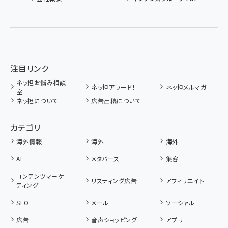
注目リンク
ネッ担お悩み相談
ネッ担アワード！
ネッ担メルマガ
室
ネッ担について
広告出稿について
カテゴリ
海外情報
海外
海外
AI
メタバース
集客
コンテンツマーケ
リスティング広告
アフィリエイト
ティング
SEO
メール
ソーシャル
広告
音声ショッピング
アプリ