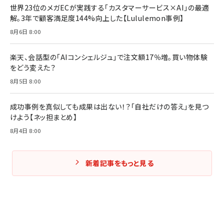
世界23位のメガECが実践する「カスタマーサービス×AI」の最適
解。3年で顧客満足度144%向上した【Lululemon事例】
8月6日 8:00
楽天、会話型の「AIコンシェルジュ」で注文額17％増。買い物体験
をどう変えた？
8月5日 8:00
成功事例を真似しても成果は出ない！？「自社だけの答え」を見つ
けよう【ネッ担まとめ】
8月4日 8:00
新着記事をもっと見る