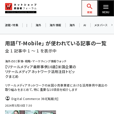
メ
ネットショップ担当者フォーラム
イ
検索
MENU
ン
コ
連載・特集
|
海外
海外情報
海外
AI
メタバース
ン
テ
用語「T-Mobile」 が使われている記事の一覧
ン
全 1 記事中 1 ～ 1 を表示中
ツ
amazon (2249)
に
海外のEC事情・戦略・マーケティング情報ウォッチ
【リテールメディア最新事例10選】米国企業の
yahoo (1901)
移
リテールメディアネットワーク活用注目トピッ
動
楽天 (1871)
クまとめ
リテールメディアネットワークの米国小売事業者における活用事例や進出の
ecbeing (1207)
取り組みをまとめて、特に重要な10項目を紹介します
アスクル (1119)
Digital Commerce 360
[転載元]
base (1077)
2024年5月30日 7:30
ビィ・フォアード (773)