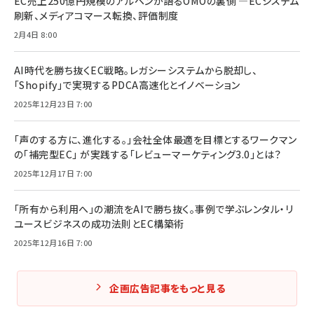
EC売上250億円規模のアルペンが語るOMOの裏側 ―ECシステム
刷新、メディアコマース転換、評価制度
2月4日 8:00
AI時代を勝ち抜くEC戦略。レガシーシステムから脱却し、
「Shopify」で実現するPDCA高速化とイノベーション
2025年12月23日 7:00
「声のする方に、進化する。」会社全体最適を目標とするワークマン
の「補完型EC」 が実践する「レビューマーケティング3.0」とは？
2025年12月17日 7:00
「所有から利用へ」の潮流をAIで勝ち抜く。事例で学ぶレンタル・リ
ユースビジネスの成功法則とEC構築術
2025年12月16日 7:00
企画広告記事をもっと見る