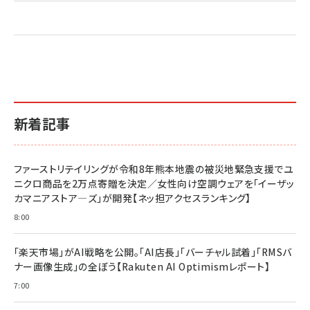
新着記事
ファーストリテイリングが令和8年熊本地震の被災地緊急支援でユ
ニクロ商品を2万点寄贈を決定／女性向け空調ウェアを「イーザッ
カマニアストア―ズ」が開発【ネッ担アクセスランキング】
8:00
「楽天市場」がAI戦略を公開。「AI店長」「バーチャル試着」「RMSバ
ナー画像生成」の全ぼう【Rakuten AI Optimismレポート】
7:00