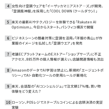
女性向け空調ウェアを「イーザッカマニアストア―ズ」が開発、
「空調風神服」を採用した「COOL DOWN（クールダウン）」
楽天の最新AIやテクノロジーを体験できる「Rakuten AI
Optimism」、今日からスタート。パシフィコ横浜で開催
ビジネスシーンの酷暑対策に空調を活用――。「洋服の青山」が作
業服のイメージを払拭した「空調ウエア」を発売
老舗ECプラットフォームのEストアー「ショップサーブ」に不正
アクセス、885万件の個人情報が漏えい。店舗関連情報も流出
AmazonのデータでAI学習は禁止に。新規約「エージェントポ
リシー」でAI・自動化ツールの使用ルールが厳格化
楽天、会話型の「AIコンシェルジュ」で注文額17％増。買い物
体験をどう変えた？
ローソン、POSレジでステーブルコインによる店頭決済の実証
実験