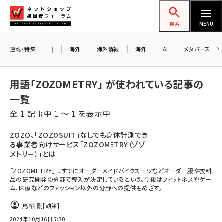
メ
ネットショップ担当者フォーラム
イ
検索
MENU
ン
コ
連載・特集
|
海外
海外情報
海外
AI
メタバース
ン
テ
用語「ZOZOMETRY」 が使われている記事の
ン
一覧
ツ
amazon (2247)
全 1 記事中 1 ～ 1 を表示中
に
yahoo (1900)
移
ZOZO、「ZOZOSUIT」なしでも身体計測でき
る事業者向けサービス「ZOZOMETRY（ゾゾ
動
楽天 (1871)
メトリー）」とは
ecbeing (1207)
「ZOZOMETRY」はすでにオーダーメイドバイクスーツなどオーダー服や衣料
品の研究開発の分野で導入が決定しているという。今後はフィットネスやゲー
アスクル (1119)
ム、医療などのファッション以外の分野への提供もめざす。
base (1074)
鳥栖 剛
[執筆]
2024年10月16日 7:30
ビィ・フォアード (773)