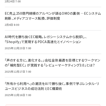
2月24日 7:00
EC売上250億円規模のアルペンが語るOMOの裏側 ―ECシステム
刷新、メディアコマース転換、評価制度
2月4日 8:00
AI時代を勝ち抜くEC戦略。レガシーシステムから脱却し、
「Shopify」で実現するPDCA高速化とイノベーション
2025年12月23日 7:00
「声のする方に、進化する。」会社全体最適を目標とするワークマン
の「補完型EC」 が実践する「レビューマーケティング3.0」とは？
2025年12月17日 7:00
「所有から利用へ」の潮流をAIで勝ち抜く。事例で学ぶレンタル・リ
ユースビジネスの成功法則とEC構築術
2025年12月16日 7:00