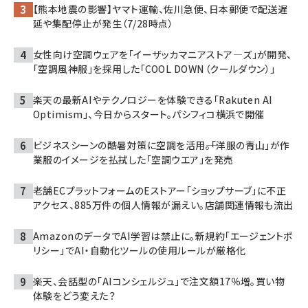
【熊本地震の影響】ヤマト運輸、佐川急便、日本郵便で配送遅
延や集配停止が発生（7/28時点）
女性向け空調ウェアを「イーザッカマニアストア―ズ」が開発、
「空調風神服」を採用した「COOL DOWN（クールダウン）」
楽天の最新AIやテクノロジーを体験できる「Rakuten AI
Optimism」、今日からスタート。パシフィコ横浜で開催
ビジネスシーンの酷暑対策に空調を活用――。「洋服の青山」が作
業服のイメージを払拭した「空調ウエア」を発売
老舗ECプラットフォームのEストアー「ショップサーブ」に不正
アクセス、885万件の個人情報が漏えい。店舗関連情報も流出
AmazonのデータでAI学習は禁止に。新規約「エージェントポ
リシー」でAI・自動化ツールの使用ルールが厳格化
楽天、会話型の「AIコンシェルジュ」で注文額17％増。買い物
体験をどう変えた？