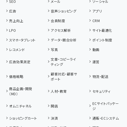
SEO
メール
ソーシャル
広告
音声ショッピング
アプリ
売上向上
会員制度
CRM
LPO
アクセス解析
サイト最適化
スマホ・タブレット
データ・競合分析
ポイント制度
レコメンド
写真
動画
文章・コピーライ
広告効果測定
運営
ティング
顧客対応・顧客サ
価格戦略
物流・配送
ポート
商品企画・開発
人材・教育
セキュリティ
（MD）
ECサイトパッケー
オムニチャネル
開店
ジ
ショッピングカート
決済
通販・ECシステム