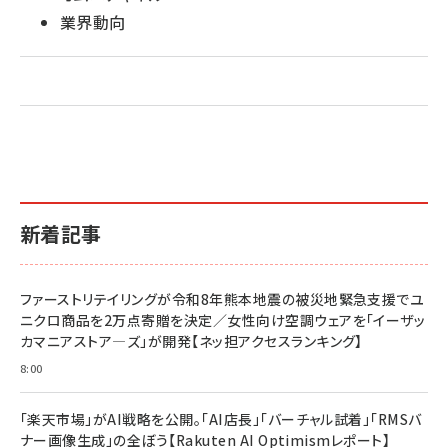
業界動向
新着記事
ファーストリテイリングが令和8年熊本地震の被災地緊急支援でユ
ニクロ商品を2万点寄贈を決定／女性向け空調ウェアを「イーザッ
カマニアストア―ズ」が開発【ネッ担アクセスランキング】
8:00
「楽天市場」がAI戦略を公開。「AI店長」「バーチャル試着」「RMSバ
ナー画像生成」の全ぼう【Rakuten AI Optimismレポート】