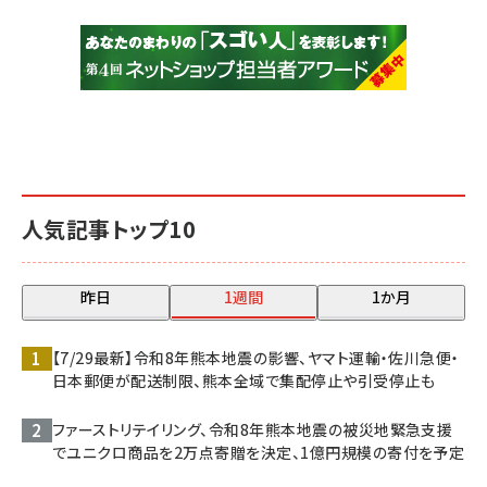
人気記事トップ10
昨日
1週間
1か月
【7/29最新】令和8年熊本地震の影響、ヤマト運輸・佐川急便・
日本郵便が配送制限、熊本全域で集配停止や引受停止も
ファーストリテイリング、令和8年熊本地震の被災地緊急支援
でユニクロ商品を2万点寄贈を決定、1億円規模の寄付を予定