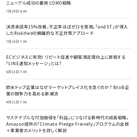
ニューアル成功の裏側とOMO戦略
7月29日 8:00
決済承認率15%改善、不正率ほぼゼロを実現。「and ST」が導入
したRiskifiedの網羅的な不正対策アプローチ
7月14日 7:00
ECビジネスに有効！ リピート促進や顧客満足度向上に直結する
「LINE通知メッセージ」とは？
6月22日 7:00
欧米トップ企業はなぜマーケットプレイス化を急ぐのか？ BtoB企
業の競争力を高める新潮流
4月21日 7:00
サステナブルな付加価値を「利益」につなげる新時代の成長戦略。
Amazon提供の「Climate Pledge Friendly」プログラムの全貌
＋事業者のメリットを詳しく解説