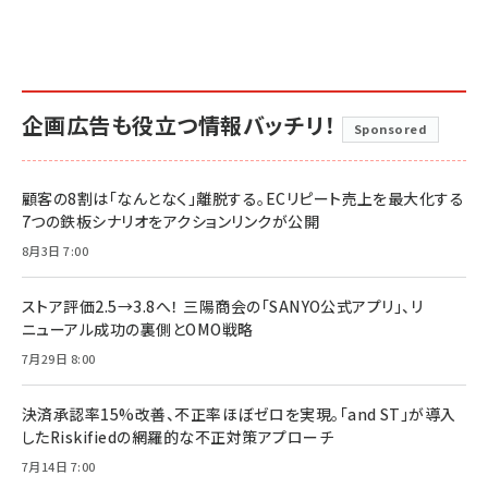
企画広告も役立つ情報バッチリ！
Sponsored
顧客の8割は「なんとなく」離脱する。ECリピート売上を最大化する
7つの鉄板シナリオをアクションリンクが公開
8月3日 7:00
ストア評価2.5→3.8へ！ 三陽商会の「SANYO公式アプリ」、リ
ニューアル成功の裏側とOMO戦略
7月29日 8:00
決済承認率15%改善、不正率ほぼゼロを実現。「and ST」が導入
したRiskifiedの網羅的な不正対策アプローチ
7月14日 7:00