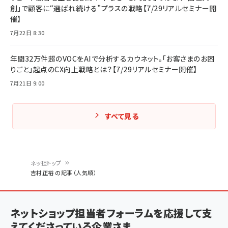
創」で顧客に“選ばれ続ける”プラスの戦略【7/29リアルセミナー開
催】
7月22日 8:30
年間32万件超のVOCをAIで分析するカウネット。「お客さまのお困
りごと」起点のCX向上戦略とは？【7/29リアルセミナー開催】
7月21日 9:00
すべて見る
ネッ担トップ
吉村正裕 の記事（人気順）
パ
ン
ネットショップ担当者フォーラムを応援して支
く
えてくださっている企業さま