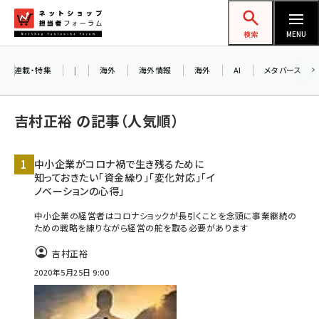
メ
ネットショップ担当者フォーラム
イ
検索
MENU
ン
コ
連載・特集
|
海外
海外情報
海外
AI
メタバース
ン
テ
吉村正裕 の記事（人気順）
ン
ツ
amazon (2236)
中小企業がコロナ禍で生き残るために
に
知っておきたい「資金繰り」「変化対応」「イ
yahoo (1896)
移
ノベーションの心得」
動
楽天 (1865)
中小企業の経営者はコロナショックが長引くことを念頭に事業継続の
ための戦略を練りながら経営の舵を取る必要があります
ecbeing (1204)
吉村正裕
アスクル (1112)
2020年5月25日 9:00
base (1068)
ビィ・フォアード (769)