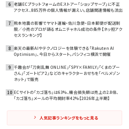
老舗ECプラットフォームのEストアー「ショップサーブ」に不正
アクセス、885万件の個人情報が漏えい。店舗関連情報も流出
熊本地震の影響でヤマト運輸・佐川急便・日本郵便が配送制
限／小売のプロが語るオムニチャネル成功の条件【ネッ担アク
セスランキング】
楽天の最新AIやテクノロジーを体験できる「Rakuten AI
Optimism」、今日からスタート。パシフィコ横浜で開催
千趣会が「刀剣乱舞 ONLINE」「SPY×FAMILY」「くまのプー
さん」「ズートピア2」などのキャラクターおせちを「ベルメゾン
ネット」で販売
ECサイトの「カゴ落ち」は63%、機会損失額は売上の2.8倍、
「カゴ落ち」メールの平均開封率42%【2026年上半期】
人気記事ランキングをもっと見る