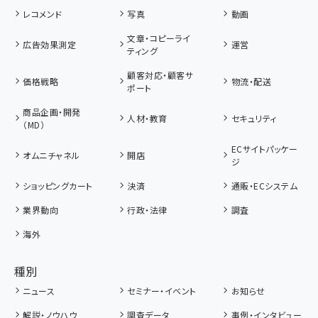
レコメンド
写真
動画
文章・コピーライ
広告効果測定
運営
ティング
顧客対応・顧客サ
価格戦略
物流・配送
ポート
商品企画・開発
人材・教育
セキュリティ
（MD）
ECサイトパッケー
オムニチャネル
開店
ジ
ショッピングカート
決済
通販・ECシステム
業界動向
行政・法律
調査
海外
種別
ニュース
セミナー・イベント
お知らせ
解説・ノウハウ
調査データ
事例・インタビュー