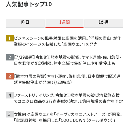
人気記事トップ10
昨日
1週間
1か月
ビジネスシーンの酷暑対策に空調を活用――。「洋服の青山」が作
業服のイメージを払拭した「空調ウエア」を発売
【7/29最新】令和8年熊本地震の影響、ヤマト運輸・佐川急便・
日本郵便が配送制限、熊本全域で集配停止や引受停止も
【熊本地震の影響】ヤマト運輸、佐川急便、日本郵便で配送遅
延や集配停止が発生（7/28時点）
ファーストリテイリング、令和8年熊本地震の被災地緊急支援
でユニクロ商品を2万点寄贈を決定、1億円規模の寄付を予定
女性向け空調ウェアを「イーザッカマニアストア―ズ」が開発、
「空調風神服」を採用した「COOL DOWN（クールダウン）」