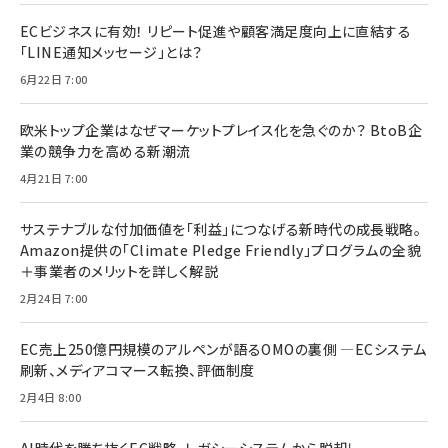
ECビジネスに有効！ リピート促進や顧客満足度向上に直結する
「LINE通知メッセージ」とは？
6月22日 7:00
欧米トップ企業はなぜマーケットプレイス化を急ぐのか？ BtoB企
業の競争力を高める新潮流
4月21日 7:00
サステナブルな付加価値を「利益」につなげる新時代の成長戦略。
Amazon提供の「Climate Pledge Friendly」プログラムの全貌
＋事業者のメリットを詳しく解説
2月24日 7:00
EC売上250億円規模のアルペンが語るOMOの裏側 ―ECシステム
刷新、メディアコマース転換、評価制度
2月4日 8:00