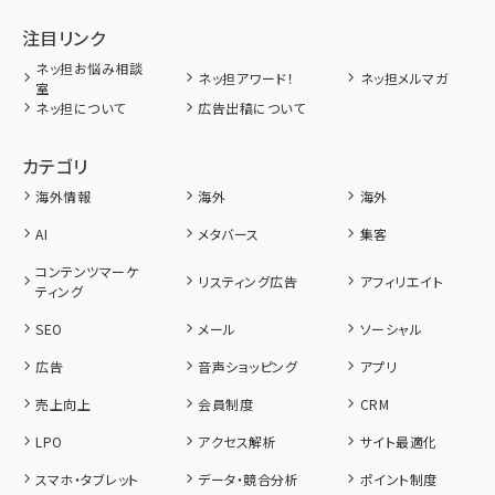
注目リンク
ネッ担お悩み相談
ネッ担アワード！
ネッ担メルマガ
室
ネッ担について
広告出稿について
カテゴリ
海外情報
海外
海外
AI
メタバース
集客
コンテンツマーケ
リスティング広告
アフィリエイト
ティング
SEO
メール
ソーシャル
広告
音声ショッピング
アプリ
売上向上
会員制度
CRM
LPO
アクセス解析
サイト最適化
スマホ・タブレット
データ・競合分析
ポイント制度