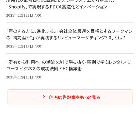
AI時代を勝ち抜くEC戦略。レガシーシステムから脱却し、
「Shopify」で実現するPDCA高速化とイノベーション
2025年12月23日 7:00
「声のする方に、進化する。」会社全体最適を目標とするワークマン
の「補完型EC」 が実践する「レビューマーケティング3.0」とは？
2025年12月17日 7:00
「所有から利用へ」の潮流をAIで勝ち抜く。事例で学ぶレンタル・リ
ユースビジネスの成功法則とEC構築術
2025年12月16日 7:00
企画広告記事をもっと見る