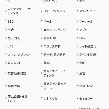
AI
メタバース
集客
コンテンツマーケ
リスティング広告
アフィリエイト
ティング
SEO
メール
ソーシャル
広告
音声ショッピング
アプリ
売上向上
会員制度
CRM
LPO
アクセス解析
サイト最適化
スマホ・タブレット
データ・競合分析
ポイント制度
レコメンド
写真
動画
文章・コピーライ
広告効果測定
運営
ティング
顧客対応・顧客サ
価格戦略
物流・配送
ポート
商品企画・開発
人材・教育
セキュリティ
（MD）
ECサイトパッケー