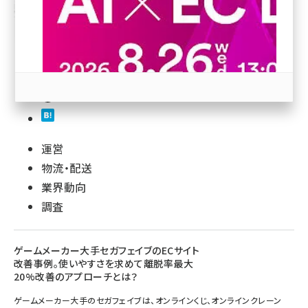
revico (745)
24
運営
参加登録はこちら↑
物流・配送
業界動向
調査
ゲームメーカー大手セガフェイブのECサイト
改善事例。使いやすさを求めて離脱率最大
20%改善のアプローチとは？
ゲームメーカー大手のセガフェイブは、オンラインくじ、オンラインクレーン