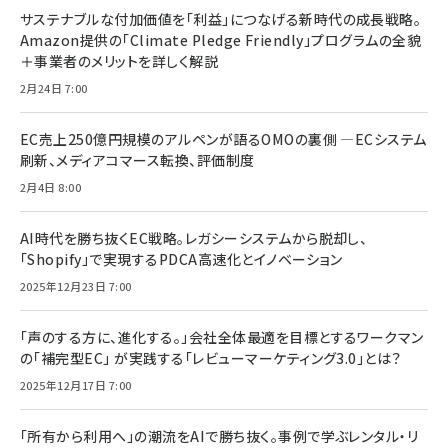
サステナブルな付加価値を「利益」につなげる新時代の成長戦略。
Amazon提供の「Climate Pledge Friendly」プログラムの全貌
＋事業者のメリットを詳しく解説
2月24日 7:00
EC売上250億円規模のアルペンが語るOMOの裏側 ―ECシステム
刷新、メディアコマース転換、評価制度
2月4日 8:00
AI時代を勝ち抜くEC戦略。レガシーシステムから脱却し、
「Shopify」で実現するPDCA高速化とイノベーション
2025年12月23日 7:00
「声のする方に、進化する。」会社全体最適を目標とするワークマン
の「補完型EC」 が実践する「レビューマーケティング3.0」とは？
2025年12月17日 7:00
「所有から利用へ」の潮流をAIで勝ち抜く。事例で学ぶレンタル・リ