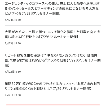
エージェンティックコマースへの備え、売上拡大と効率化を実現す
るポイント、セールスとマーケティングの成果につなげる考え方な
どが学べる【7/29リアルセミナー開催】
7月24日 8:30
大手が攻めない市場で勝つ！ ニッチ特化と徹底した顧客志向で成
長し続けるEC戦略とは【7/29リアルセミナー開催】
7月23日 8:30
リピート顧客を生む秘訣は？ 単なる「モノ売り」ではなく「価値共
創」で顧客に“選ばれ続ける”プラスの戦略【7/29リアルセミナー開
催】
7月22日 8:30
年間32万件超のVOCをAIで分析するカウネット。「お客さまのお困
りごと」起点のCX向上戦略とは？【7/29リアルセミナー開催】
7月21日 9:00