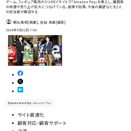
ゲーム、フィギュア販売の3つのECサイトで「Amazon Pay」を導入し、離脱率
の改善や売り上げ拡大につなげている。施策や効果、今後の展望などを2人
の担当者が解説する
朝比美帆
[執筆]
,
吉田 浩章
[撮影]
2024年5月22日 7:00
Sponsored by:
Amazon Pay
サイト最適化
顧客対応・顧客サポート