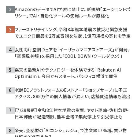
AmazonのデータでAI学習は禁止に。新規約「エージェントポ
リシー」でAI・自動化ツールの使用ルールが厳格化
ファーストリテイリング、令和8年熊本地震の被災地緊急支援
でユニクロ商品を2万点寄贈を決定、1億円規模の寄付を予定
女性向け空調ウェアを「イーザッカマニアストア―ズ」が開発、
「空調風神服」を採用した「COOL DOWN（クールダウン）」
楽天の最新AIやテクノロジーを体験できる「Rakuten AI
Optimism」、今日からスタート。パシフィコ横浜で開催
老舗ECプラットフォームのEストアー「ショップサーブ」に不正
アクセス、885万件の個人情報が漏えい。店舗関連情報も流出
【7/29最新】令和8年熊本地震の影響、ヤマト運輸・佐川急便・
日本郵便が配送制限、熊本全域で集配停止や引受停止も
楽天、会話型の「AIコンシェルジュ」で注文額17％増。買い物
体験をどう変えた？