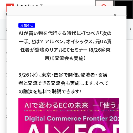
メ
ネットショップ担当者フォーラム
イ
検索
MENU
ン
お知らせ
コ
連載・特集
|
海外
海外情報
海外
AI
メタバース
AIが買い物を代行する時代に打つべき「次の
ン
一手」とは？ アルペン、オイシックス、元UA責
テ
用語「セガ」 が使われている記事の一覧
任者が登壇のリアルECセミナー（8/26＠東
ン
京）【交流会も実施】
全 3 記事中 1 ～ 3 を表示中
ツ
amazon (2259)
に
コロナ禍でシニア世代のEC利用「頻度が増え
8/26（水）、東京・四谷で開催。登壇者・聴講
た」が2割、スーパーでの買い物「減った」が4割
yahoo (1908)
移
者と交流できる交流会も実施します。すべて
動
セガが実施した緊急事態宣言中におけるシニア世代の巣ごもり消費調査に
楽天 (1877)
の講演を無料で聴講できます！
よると、「通販・ECサイト」の利用は約2割が「以前より頻度が増えた」と回答。
一方、「スーパー」の利用は約4割が減ったと答えている
ecbeing (1211)
石居 岳
アスクル (1122)
2020年6月22日 11:00
base (1084)
ビィ・フォアード (782)