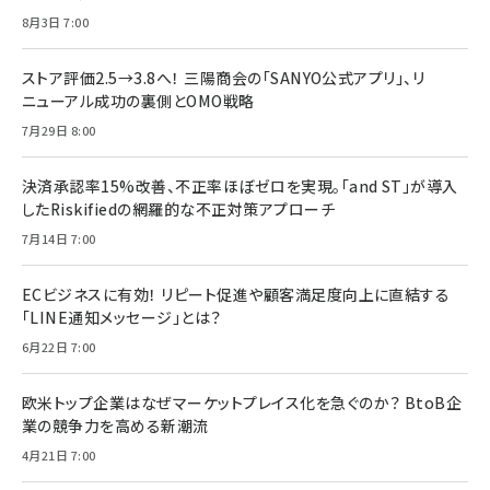
8月3日 7:00
ストア評価2.5→3.8へ！ 三陽商会の「SANYO公式アプリ」、リ
ニューアル成功の裏側とOMO戦略
7月29日 8:00
決済承認率15%改善、不正率ほぼゼロを実現。「and ST」が導入
したRiskifiedの網羅的な不正対策アプローチ
7月14日 7:00
ECビジネスに有効！ リピート促進や顧客満足度向上に直結する
「LINE通知メッセージ」とは？
6月22日 7:00
欧米トップ企業はなぜマーケットプレイス化を急ぐのか？ BtoB企
業の競争力を高める新潮流
4月21日 7:00