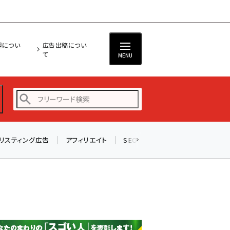
担につい
広告出稿につい
て
MENU
リスティング広告
アフィリエイト
SEO
メール
ソーシャル
amazon (2246)
yahoo (1900)
楽天 (1871)
ecbeing (1207)
アスクル (1119)