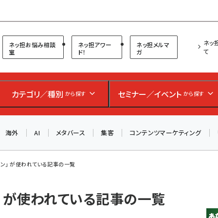
プ担当者フォーラム
ネッ
ネッ担お悩み相談
ネッ担アワー
ネッ担メルマ
て
室
ド！
ガ
カテゴリ／種別
セミナー／イベント
から探す
から探す
海外
AI
メタバース
集客
コンテンツマーケティング
レン」 が使われている記事の一覧
」 が使われている記事の一覧