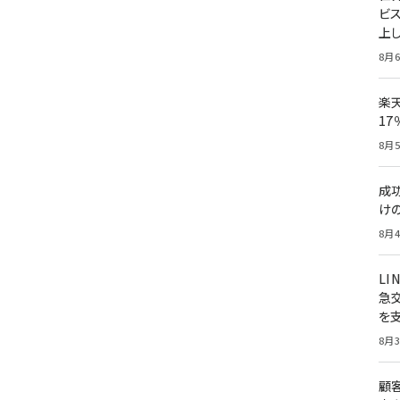
ビ
上し
8月6
楽
1
8月5
成
け
8月4
LI
急
を
8月3
顧