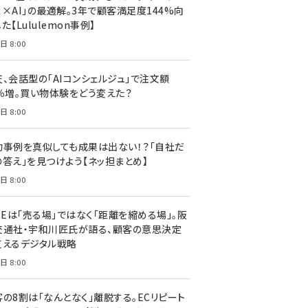
ス×AI」の最適解。3年で顧客満足度144%向
た【Lululemon事例】
日 8:00
天、会話型の「AIコンシェルジュ」で注文額
7％増。買い物体験をどう変えた？
日 8:00
功事例を真似しても成果は出ない！？「自社だ
の答え」を見つけよう【ネッ担まとめ】
日 8:00
NEは「売る場」ではなく「距離を縮める場」。阪
交通社・宇和川匠氏が語る、顧客の意思決定
支えるデジタル戦略
日 8:00
客の8割は「なんとなく」離脱する。ECリピート