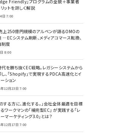
edge Friendly」プログラムの全貌＋事業者
メリットを詳しく解説
4日 7:00
C売上250億円規模のアルペンが語るOMOの
側 ―ECシステム刷新、メディアコマース転換、
価制度
日 8:00
I時代を勝ち抜くEC戦略。レガシーシステムから
し、「Shopify」で実現するPDCA高速化とイ
ベーション
5年12月23日 7:00
声のする方に、進化する。」会社全体最適を目標
するワークマンの「補完型EC」 が実践する「レ
ーマーケティング3.0」とは？
5年12月17日 7:00