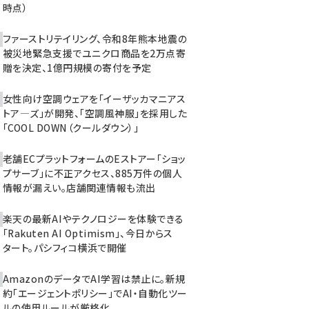
時点）
ファーストリテイリング、令和8年熊本地震の
被災地緊急支援でユニクロ商品を2万点寄
贈を決定、1億円規模の寄付を予定
女性向け空調ウェアを「イーザッカマニアス
トア―ズ」が開発、「空調風神服」を採用した
「COOL DOWN（クールダウン）」
老舗ECプラットフォームのEストアー「ショッ
プサーブ」に不正アクセス、885万件の個人
情報が漏えい。店舗関連情報も流出
楽天の最新AIやテクノロジーを体験できる
「Rakuten AI Optimism」、今日からス
タート。パシフィコ横浜で開催
AmazonのデータでAI学習は禁止に。新規
約「エージェントポリシー」でAI・自動化ツー
ルの使用ルールが厳格化