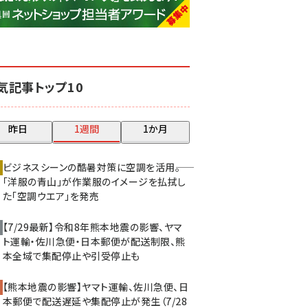
base (1071)
ビィ・フォアード (773)
revico (739)
気記事トップ10
昨日
1週間
1か月
ビジネスシーンの酷暑対策に空調を活用――。
「洋服の青山」が作業服のイメージを払拭し
た「空調ウエア」を発売
【7/29最新】令和8年熊本地震の影響、ヤマ
ト運輸・佐川急便・日本郵便が配送制限、熊
本全域で集配停止や引受停止も
【熊本地震の影響】ヤマト運輸、佐川急便、日
本郵便で配送遅延や集配停止が発生（7/28