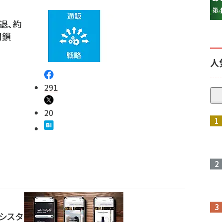
退、約
閉鎖
人
291
20
アシスタ