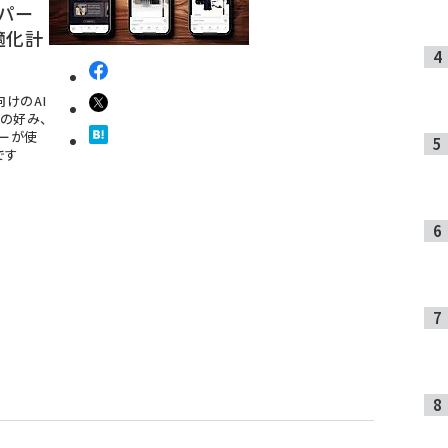
パー
適化計
向けのAI
の好み、
ーが使
です