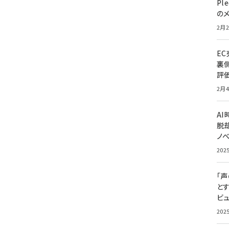
Pl
の
2月2
E
裏
評
2月4
A
脱却
ノ
202
「
と
ビュ
202