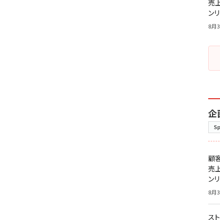
売
ン
8月3
企
S
顧
売
ン
8月3
スト