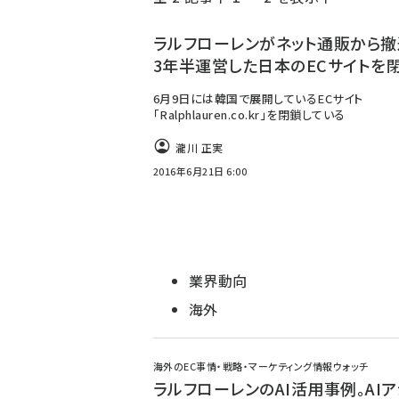
く
ず
ラルフローレンがネット通販から撤
3年半運営した日本のECサイトを
6月9日には韓国で展開しているECサイト
「Ralphlauren.co.kr」を閉鎖している
瀧川 正実
2016年6月21日 6:00
業界動向
海外
海外のEC事情・戦略・マーケティング情報ウォッチ
ラルフローレンのAI活用事例。AI