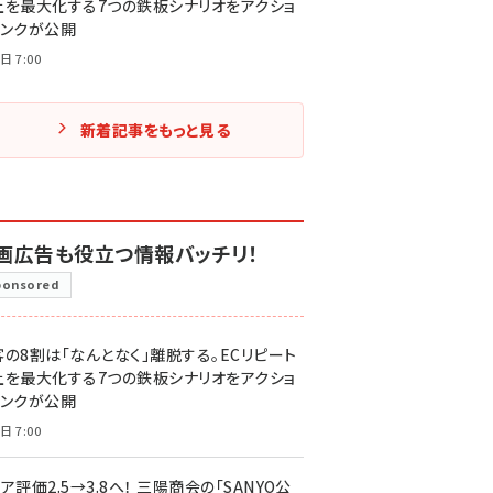
上を最大化する7つの鉄板シナリオをアクショ
リンクが公開
日 7:00
新着記事をもっと見る
画広告も役立つ情報バッチリ！
ponsored
客の8割は「なんとなく」離脱する。ECリピート
上を最大化する7つの鉄板シナリオをアクショ
リンクが公開
日 7:00
ア評価2.5→3.8へ！ 三陽商会の「SANYO公