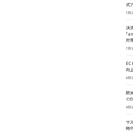
式
7月2
決
「a
対
7月1
E
向
6月2
欧
ぐ
4月2
サ
時代