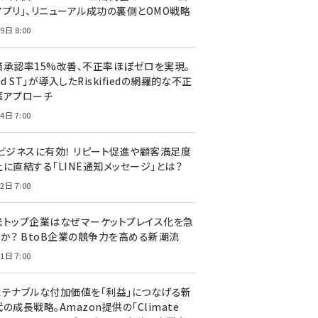
アプリ」、リニューアル成功の裏側とOMO戦略
9日 8:00
済承認率15%改善、不正率ほぼゼロを実現。
nd ST」が導入したRiskifiedの網羅的な不正
策アプローチ
4日 7:00
Cビジネスに有効！ リピート促進や顧客満足度
上に直結する「LINE通知メッセージ」とは？
2日 7:00
米トップ企業はなぜマーケットプレイス化を急
のか？ BtoB企業の競争力を高める新潮流
1日 7:00
ステナブルな付加価値を「利益」につなげる新
の成長戦略。Amazon提供の「Climate