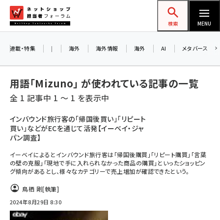
メ
ネットショップ担当者フォーラム
イ
検索
MENU
ン
コ
連載・特集
|
海外
海外情報
海外
AI
メタバース
ン
テ
用語「Mizuno」 が使われている記事の一覧
ン
全 1 記事中 1 ～ 1 を表示中
ツ
amazon (2247)
に
インバウンド旅行客の「帰国後買い」「リピート
買い」などがECを通じて活発【イーベイ・ジャ
yahoo (1901)
移
パン調査】
動
楽天 (1871)
イーベイによるとインバウンド旅行客は「帰国後購買」「リピート購買」「言葉
の壁の克服」「現地で手に入れられなかった商品の購買」といったショッピン
ecbeing (1207)
グ傾向があるとし、様々なカテゴリーで売上増加が確認できたという。
アスクル (1119)
鳥栖 剛
[執筆]
base (1075)
2024年8月29日 8:30
ビィ・フォアード (773)