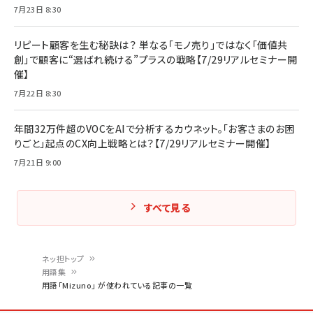
7月23日 8:30
リピート顧客を生む秘訣は？ 単なる「モノ売り」ではなく「価値共
創」で顧客に“選ばれ続ける”プラスの戦略【7/29リアルセミナー開
催】
7月22日 8:30
年間32万件超のVOCをAIで分析するカウネット。「お客さまのお困
りごと」起点のCX向上戦略とは？【7/29リアルセミナー開催】
7月21日 9:00
すべて見る
ネッ担トップ
用語集
パ
用語「Mizuno」 が使われている記事の一覧
ン