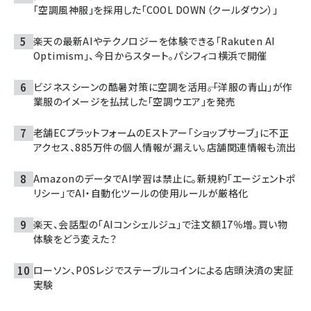
「空調風神服」を採用した「COOL DOWN（クールダウン）」
楽天の最新AIやテクノロジーを体験できる「Rakuten AI
Optimism」、今日からスタート。パシフィコ横浜で開催
ビジネスシーンの酷暑対策に空調を活用――。「洋服の青山」が作
業服のイメージを払拭した「空調ウエア」を発売
老舗ECプラットフォームのEストアー「ショップサーブ」に不正
アクセス、885万件の個人情報が漏えい。店舗関連情報も流出
AmazonのデータでAI学習は禁止に。新規約「エージェントポ
リシー」でAI・自動化ツールの使用ルールが厳格化
楽天、会話型の「AIコンシェルジュ」で注文額17％増。買い物
体験をどう変えた？
ローソン、POSレジでステーブルコインによる店頭決済の実証
実験