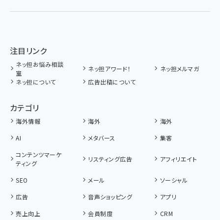
注目リンク
ネッ担お悩み相談
ネッ担アワード！
ネッ担メルマガ
室
ネッ担について
広告出稿について
カテゴリ
海外情報
海外
海外
AI
メタバース
集客
コンテンツマーケ
リスティング広告
アフィリエイト
ティング
SEO
メール
ソーシャル
広告
音声ショッピング
アプリ
売上向上
会員制度
CRM