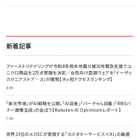
新着記事
ファーストリテイリングが令和8年熊本地震の被災地緊急支援でユ
ニクロ商品を2万点寄贈を決定／女性向け空調ウェアを「イーザッ
カマニアストア―ズ」が開発【ネッ担アクセスランキング】
8:00
「楽天市場」がAI戦略を公開。「AI店長」「バーチャル試着」「RMSバ
ナー画像生成」の全ぼう【Rakuten AI Optimismレポート】
7:00
世界23位のメガECが実践する「カスタマーサービス×AI」の最適