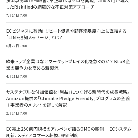
決済承認率15%改善、不正率ほぼゼロを実現。「and ST」が導入
したRiskifiedの網羅的な不正対策アプローチ
7月14日 7:00
ECビジネスに有効！ リピート促進や顧客満足度向上に直結する
「LINE通知メッセージ」とは？
6月22日 7:00
欧米トップ企業はなぜマーケットプレイス化を急ぐのか？ BtoB企
業の競争力を高める新潮流
4月21日 7:00
サステナブルな付加価値を「利益」につなげる新時代の成長戦略。
Amazon提供の「Climate Pledge Friendly」プログラムの全貌
＋事業者のメリットを詳しく解説
2月24日 7:00
EC売上250億円規模のアルペンが語るOMOの裏側 ―ECシステム
刷新、メディアコマース転換、評価制度