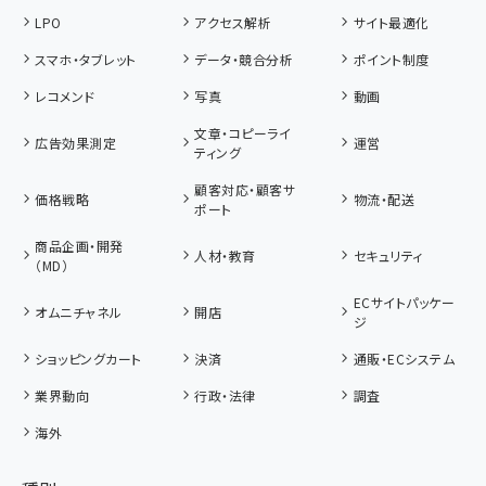
LPO
アクセス解析
サイト最適化
スマホ・タブレット
データ・競合分析
ポイント制度
レコメンド
写真
動画
文章・コピーライ
広告効果測定
運営
ティング
顧客対応・顧客サ
価格戦略
物流・配送
ポート
商品企画・開発
人材・教育
セキュリティ
（MD）
ECサイトパッケー
オムニチャネル
開店
ジ
ショッピングカート
決済
通販・ECシステム
業界動向
行政・法律
調査
海外