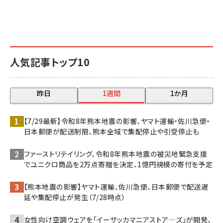
人気記事トップ10
昨日
1週間
1か月
【7/29最新】令和8年熊本地震の影響、ヤマト運輸・佐川急便・
日本郵便が配送制限、熊本全域で集配停止や引受停止も
ファーストリテイリング、令和8年熊本地震の被災地緊急支援
でユニクロ商品を2万点寄贈を決定、1億円規模の寄付を予定
【熊本地震の影響】ヤマト運輸、佐川急便、日本郵便で配送遅
延や集配停止が発生（7/28時点）
女性向け空調ウェアを「イーザッカマニアストア―ズ」が開発、