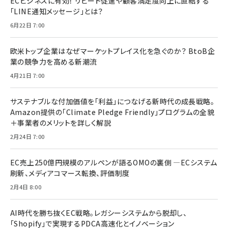
ECビジネスに有効！ リピート促進や顧客満足度向上に直結する
「LINE通知メッセージ」とは？
6月22日 7:00
欧米トップ企業はなぜマーケットプレイス化を急ぐのか？ BtoB企
業の競争力を高める新潮流
4月21日 7:00
サステナブルな付加価値を「利益」につなげる新時代の成長戦略。
Amazon提供の「Climate Pledge Friendly」プログラムの全貌
＋事業者のメリットを詳しく解説
2月24日 7:00
EC売上250億円規模のアルペンが語るOMOの裏側 ―ECシステム
刷新、メディアコマース転換、評価制度
2月4日 8:00
AI時代を勝ち抜くEC戦略。レガシーシステムから脱却し、
「Shopify」で実現するPDCA高速化とイノベーション