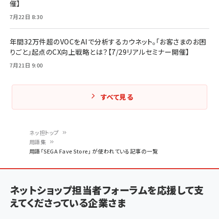
催】
7月22日 8:30
年間32万件超のVOCをAIで分析するカウネット。「お客さまのお困
りごと」起点のCX向上戦略とは？【7/29リアルセミナー開催】
7月21日 9:00
すべて見る
ネッ担トップ
用語集
パ
用語「SEGA Fave Store」 が使われている記事の一覧
ン
く
ネットショップ担当者フォーラムを応援して支
ず
えてくださっている企業さま