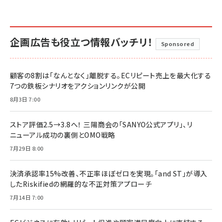
企画広告も役立つ情報バッチリ！
Sponsored
顧客の8割は「なんとなく」離脱する。ECリピート売上を最大化する
7つの鉄板シナリオをアクションリンクが公開
8月3日 7:00
ストア評価2.5→3.8へ！ 三陽商会の「SANYO公式アプリ」、リ
ニューアル成功の裏側とOMO戦略
7月29日 8:00
決済承認率15%改善、不正率ほぼゼロを実現。「and ST」が導入
したRiskifiedの網羅的な不正対策アプローチ
7月14日 7:00