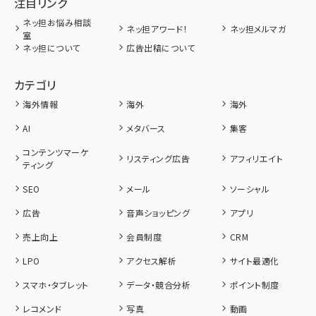
注目リンク
ネッ担お悩み相談
ネッ担アワード！
ネッ担メルマガ
室
ネッ担について
広告出稿について
カテゴリ
海外情報
海外
海外
AI
メタバース
集客
コンテンツマーケ
リスティング広告
アフィリエイト
ティング
SEO
メール
ソーシャル
広告
音声ショッピング
アプリ
売上向上
会員制度
CRM
LPO
アクセス解析
サイト最適化
スマホ・タブレット
データ・競合分析
ポイント制度
レコメンド
写真
動画