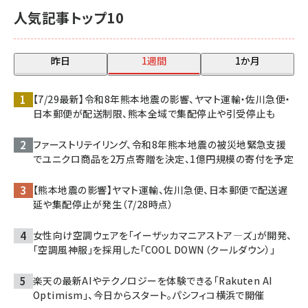
人気記事トップ10
昨日
1週間
1か月
【7/29最新】令和8年熊本地震の影響、ヤマト運輸・佐川急便・
日本郵便が配送制限、熊本全域で集配停止や引受停止も
ファーストリテイリング、令和8年熊本地震の被災地緊急支援
でユニクロ商品を2万点寄贈を決定、1億円規模の寄付を予定
【熊本地震の影響】ヤマト運輸、佐川急便、日本郵便で配送遅
延や集配停止が発生（7/28時点）
女性向け空調ウェアを「イーザッカマニアストア―ズ」が開発、
「空調風神服」を採用した「COOL DOWN（クールダウン）」
楽天の最新AIやテクノロジーを体験できる「Rakuten AI
Optimism」、今日からスタート。パシフィコ横浜で開催