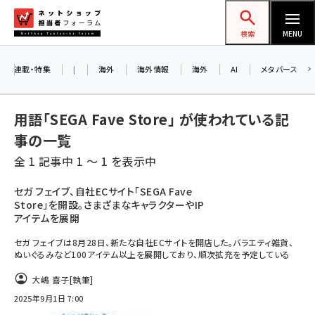
メ
ネットショップ担当者フォーラム
イ
検索
MENU
ン
コ
連載・特集
|
海外
海外情報
海外
AI
メタバース
ン
テ
用語「SEGA Fave Store」 が使われている記
ン
事の一覧
ツ
amazon (2249)
全 1 記事中 1 ～ 1 を表示中
に
yahoo (1901)
移
セガ フェイブ、自社ECサイト「SEGA Fave
Store」を開設。さまざまなキャラクターやIP
動
楽天 (1871)
アイテムを展開
ecbeing (1207)
セガ フェイブは8月28日、新たな自社ECサイトを開店した。バラエティ雑貨、
ぬいぐるみなど100アイテム以上を展開しており、順次拡充を予定している
アスクル (1119)
大嶋 喜子
[執筆]
base (1077)
2025年9月1日 7:00
ビィ・フォアード (773)