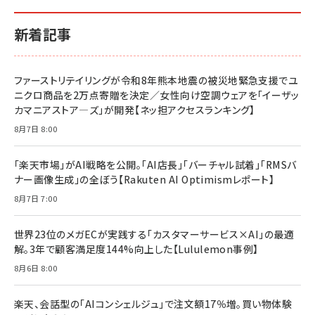
新着記事
ファーストリテイリングが令和8年熊本地震の被災地緊急支援でユ
ニクロ商品を2万点寄贈を決定／女性向け空調ウェアを「イーザッ
カマニアストア―ズ」が開発【ネッ担アクセスランキング】
8月7日 8:00
「楽天市場」がAI戦略を公開。「AI店長」「バーチャル試着」「RMSバ
ナー画像生成」の全ぼう【Rakuten AI Optimismレポート】
8月7日 7:00
世界23位のメガECが実践する「カスタマーサービス×AI」の最適
解。3年で顧客満足度144%向上した【Lululemon事例】
8月6日 8:00
楽天、会話型の「AIコンシェルジュ」で注文額17％増。買い物体験