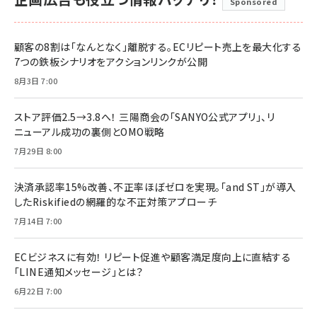
Sponsored
顧客の8割は「なんとなく」離脱する。ECリピート売上を最大化する
7つの鉄板シナリオをアクションリンクが公開
8月3日 7:00
ストア評価2.5→3.8へ！ 三陽商会の「SANYO公式アプリ」、リ
ニューアル成功の裏側とOMO戦略
7月29日 8:00
決済承認率15%改善、不正率ほぼゼロを実現。「and ST」が導入
したRiskifiedの網羅的な不正対策アプローチ
7月14日 7:00
ECビジネスに有効！ リピート促進や顧客満足度向上に直結する
「LINE通知メッセージ」とは？
6月22日 7:00