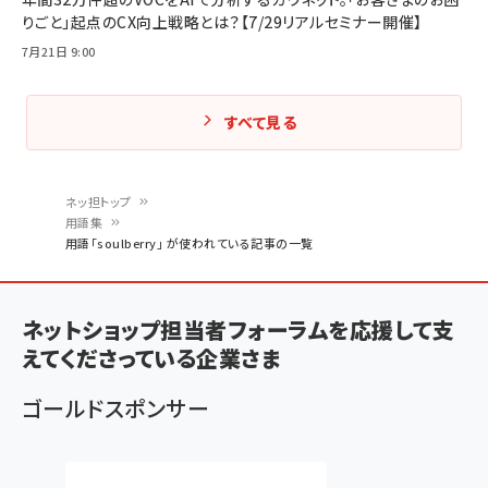
りごと」起点のCX向上戦略とは？【7/29リアルセミナー開催】
7月21日 9:00
すべて見る
ネッ担トップ
用語集
パ
用語「soulberry」 が使われている記事の一覧
ン
く
ネットショップ担当者フォーラムを応援して支
ず
えてくださっている企業さま
ゴールドスポンサー