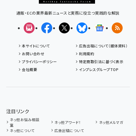
通販・ECの業界最新ニュースと実務に役立つ実践的な解説
メルマガ
Facebook
X(エックス)
Bluesky
Googleニュ
RSS
本サイトについて
広告出稿について（媒体資料）
お問い合わせ
利用規約
プライバシーポリシー
特定商取引法に基づく表示
会社概要
インプレスグループTOP
注目リンク
ネッ担お悩み相談
ネッ担アワード！
ネッ担メルマガ
室
ネッ担について
広告出稿について