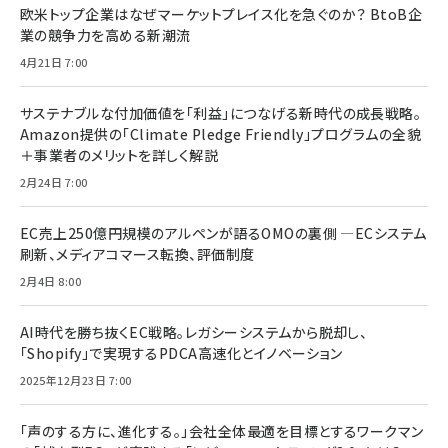
欧米トップ企業はなぜマーケットプレイス化を急ぐのか？ BtoB企
業の競争力を高める新潮流
4月21日 7:00
サステナブルな付加価値を「利益」につなげる新時代の成長戦略。
Amazon提供の「Climate Pledge Friendly」プログラムの全貌
＋事業者のメリットを詳しく解説
2月24日 7:00
EC売上250億円規模のアルペンが語るOMOの裏側 ―ECシステム
刷新、メディアコマース転換、評価制度
2月4日 8:00
AI時代を勝ち抜くEC戦略。レガシーシステムから脱却し、
「Shopify」で実現するPDCA高速化とイノベーション
2025年12月23日 7:00
「声のする方に、進化する。」会社全体最適を目標とするワークマン