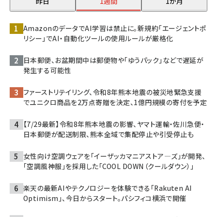
昨日
1週間
1か月
AmazonのデータでAI学習は禁止に。新規約「エージェントポ
リシー」でAI・自動化ツールの使用ルールが厳格化
日本郵便、お盆期間中は郵便物や「ゆうパック」などで遅延が
発生する可能性
ファーストリテイリング、令和8年熊本地震の被災地緊急支援
でユニクロ商品を2万点寄贈を決定、1億円規模の寄付を予定
【7/29最新】令和8年熊本地震の影響、ヤマト運輸・佐川急便・
日本郵便が配送制限、熊本全域で集配停止や引受停止も
女性向け空調ウェアを「イーザッカマニアストア―ズ」が開発、
「空調風神服」を採用した「COOL DOWN（クールダウン）」
楽天の最新AIやテクノロジーを体験できる「Rakuten AI
Optimism」、今日からスタート。パシフィコ横浜で開催