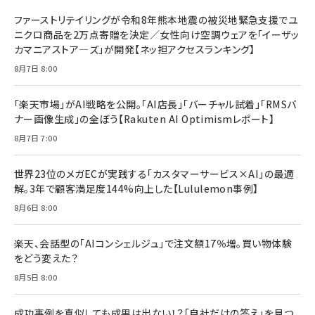
ファーストリテイリングが令和8年熊本地震の被災地緊急支援でユ
ニクロ商品を2万点寄贈を決定／女性向け空調ウェアを「イーザッ
カマニアストア―ズ」が開発【ネッ担アクセスランキング】
8月7日 8:00
「楽天市場」がAI戦略を公開。「AI店長」「バーチャル試着」「RMSバ
ナー画像生成」の全ぼう【Rakuten AI Optimismレポート】
8月7日 7:00
世界23位のメガECが実践する「カスタマーサービス×AI」の最適
解。3年で顧客満足度144%向上した【Lululemon事例】
8月6日 8:00
楽天、会話型の「AIコンシェルジュ」で注文額17％増。買い物体験
をどう変えた？
8月5日 8:00
成功事例を真似しても成果は出ない！？「自社だけの答え」を見つ