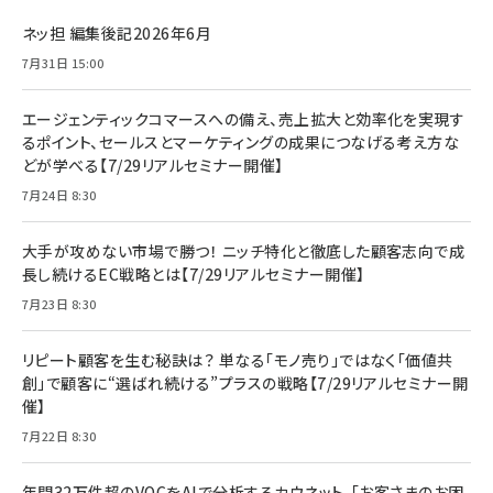
ネッ担 編集後記2026年6月
7月31日 15:00
エージェンティックコマースへの備え、売上拡大と効率化を実現す
るポイント、セールスとマーケティングの成果につなげる考え方な
どが学べる【7/29リアルセミナー開催】
7月24日 8:30
大手が攻めない市場で勝つ！ ニッチ特化と徹底した顧客志向で成
長し続けるEC戦略とは【7/29リアルセミナー開催】
7月23日 8:30
リピート顧客を生む秘訣は？ 単なる「モノ売り」ではなく「価値共
創」で顧客に“選ばれ続ける”プラスの戦略【7/29リアルセミナー開
催】
7月22日 8:30
年間32万件超のVOCをAIで分析するカウネット。「お客さまのお困