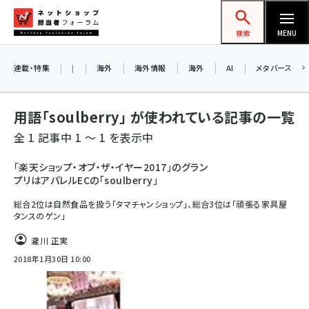
メ
ネットショップ担当者フォーラム
イ
検索
MENU
ン
コ
連載・特集
|
海外
海外情報
海外
AI
メタバース
ン
テ
用語「soulberry」 が使われている記事の一覧
ン
全 1 記事中 1 ～ 1 を表示中
ツ
amazon (2255)
に
「楽天ショップ・オブ・ザ・イヤー2017」のグラン
プリはアパレルECの「soulberry」
yahoo (1906)
移
動
総合2位は自然食品を扱う「タマチャンショップ」、総合3位は「頑張る家具屋
楽天 (1874)
タンスのゲン」
ecbeing (1210)
瀧川 正実
アスクル (1122)
2018年1月30日 10:00
base (1081)
ビィ・フォアード (776)