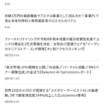
8:00
月額1万円の美容機器サブスクは事業として回るのか？ 事業PLで
見る本体利用料と専用美容液クロスセルのリアル
8:00
ファーストリテイリングが令和8年熊本地震の被災地緊急支援でユ
ニクロ商品を2万点寄贈を決定／女性向け空調ウェアを「イーザッ
カマニアストア―ズ」が開発【ネッ担アクセスランキング】
8月7日 8:00
「楽天市場」がAI戦略を公開。「AI店長」「バーチャル試着」「RMSバ
ナー画像生成」の全ぼう【Rakuten AI Optimismレポート】
8月7日 7:00
世界23位のメガECが実践する「カスタマーサービス×AI」の最適
解。3年で顧客満足度144%向上した【Lululemon事例】
8月6日 8:00