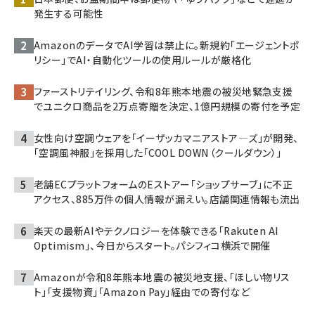
発生する可能性
AmazonのデータでAI学習は禁止に。新規約「エージェントポ
リシー」でAI・自動化ツールの使用ルールが厳格化
ファーストリテイリング、令和8年熊本地震の被災地緊急支援
でユニクロ商品を2万点寄贈を決定、1億円規模の寄付を予定
女性向け空調ウェアを「イーザッカマニアストア―ズ」が開発、
「空調風神服」を採用した「COOL DOWN（クールダウン）」
老舗ECプラットフォームのEストアー「ショップサーブ」に不正
アクセス、885万件の個人情報が漏えい。店舗関連情報も流出
楽天の最新AIやテクノロジーを体験できる「Rakuten AI
Optimism」、今日からスタート。パシフィコ横浜で開催
Amazonが令和8年熊本地震の被災地支援、「ほしい物リス
ト」「支援物資」「Amazon Pay」経由での寄付など