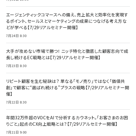
エージェンティックコマースへの備え、売上拡大と効率化を実現す
るポイント、セールスとマーケティングの成果につなげる考え方な
どが学べる【7/29リアルセミナー開催】
7月24日 8:30
大手が攻めない市場で勝つ！ ニッチ特化と徹底した顧客志向で成
長し続けるEC戦略とは【7/29リアルセミナー開催】
7月23日 8:30
リピート顧客を生む秘訣は？ 単なる「モノ売り」ではなく「価値共
創」で顧客に“選ばれ続ける”プラスの戦略【7/29リアルセミナー開
催】
7月22日 8:30
年間32万件超のVOCをAIで分析するカウネット。「お客さまのお困
りごと」起点のCX向上戦略とは？【7/29リアルセミナー開催】
7月21日 9:00