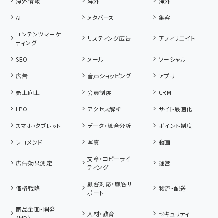
海外情報
海外
海外
AI
メタバース
集客
コンテンツマーケ
リスティング広告
アフィリエイト
ティング
SEO
メール
ソーシャル
広告
音声ショッピング
アプリ
売上向上
会員制度
CRM
LPO
アクセス解析
サイト最適化
スマホ・タブレット
データ・競合分析
ポイント制度
レコメンド
写真
動画
文章・コピーライ
広告効果測定
運営
ティング
顧客対応・顧客サ
価格戦略
物流・配送
ポート
商品企画・開発
人材・教育
セキュリティ
（MD）