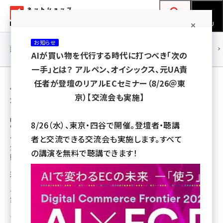
メ
ネットショップ担当者フォーラム
イ
検索
MENU
ン
お知らせ
コ
連載・特集
|
海外
海外情報
海外
AI
メタバース
AIが買い物を代行する時代に打つべき「次の
ン
一手」とは？ アルペン、オイシックス、元UA責
テ
用語「セシール」 が使われている記事の一覧
任者が登壇のリアルECセミナー（8/26＠東
ン
京）【交流会も実施】
全 4 記事中 1 ～ 4 を表示中
ツ
amazon (2259)
に
EC業界で活躍する人を顕彰！「ネットショップ担当者ア
8/26（水）、東京・四谷で開催。登壇者・聴講
ワード」
yahoo (1910)
移
セシールのEC立ち上げなどに携わった大西氏
者と交流できる交流会も実施します。すべて
動
が語る市況感＋EC人材が成長するための行
楽天 (1878)
の講演を無料で聴講できます！
動＆組織作りとは？
ecbeing (1213)
通販・EC業界の発展に貢献する「人」を顕彰する「ネットショップ担当者アワー
ド」。その選考委員を務める4人の有識者のうち、大西理氏に、昨今のEC市況
アスクル (1126)
や「成長できる人材」について直撃インタビューする＜アワードインタビュー
第3弾＞
base (1085)
松原 沙甫
[執筆]
ビィ・フォアード (786)