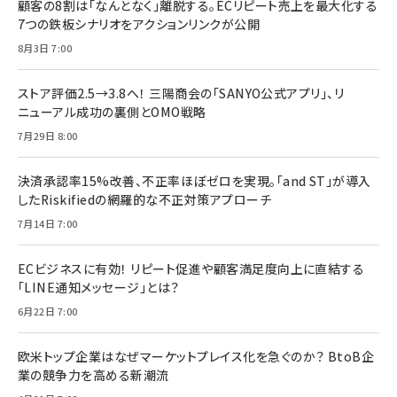
顧客の8割は「なんとなく」離脱する。ECリピート売上を最大化する
7つの鉄板シナリオをアクションリンクが公開
8月3日 7:00
ストア評価2.5→3.8へ！ 三陽商会の「SANYO公式アプリ」、リ
ニューアル成功の裏側とOMO戦略
7月29日 8:00
決済承認率15%改善、不正率ほぼゼロを実現。「and ST」が導入
したRiskifiedの網羅的な不正対策アプローチ
7月14日 7:00
ECビジネスに有効！ リピート促進や顧客満足度向上に直結する
「LINE通知メッセージ」とは？
6月22日 7:00
欧米トップ企業はなぜマーケットプレイス化を急ぐのか？ BtoB企
業の競争力を高める新潮流