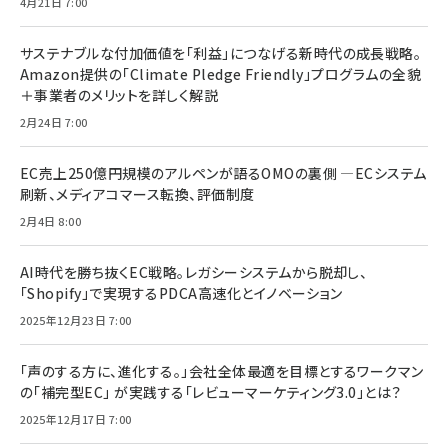
4月21日 7:00
サステナブルな付加価値を「利益」につなげる新時代の成長戦略。
Amazon提供の「Climate Pledge Friendly」プログラムの全貌
＋事業者のメリットを詳しく解説
2月24日 7:00
EC売上250億円規模のアルペンが語るOMOの裏側 ―ECシステム
刷新、メディアコマース転換、評価制度
2月4日 8:00
AI時代を勝ち抜くEC戦略。レガシーシステムから脱却し、
「Shopify」で実現するPDCA高速化とイノベーション
2025年12月23日 7:00
「声のする方に、進化する。」会社全体最適を目標とするワークマン
の「補完型EC」 が実践する「レビューマーケティング3.0」とは？
2025年12月17日 7:00