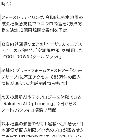
時点）
ファーストリテイリング、令和8年熊本地震の
被災地緊急支援でユニクロ商品を2万点寄
贈を決定、1億円規模の寄付を予定
女性向け空調ウェアを「イーザッカマニアス
トア―ズ」が開発、「空調風神服」を採用した
「COOL DOWN（クールダウン）」
老舗ECプラットフォームのEストアー「ショッ
プサーブ」に不正アクセス、885万件の個人
情報が漏えい。店舗関連情報も流出
楽天の最新AIやテクノロジーを体験できる
「Rakuten AI Optimism」、今日からス
タート。パシフィコ横浜で開催
熊本地震の影響でヤマト運輸・佐川急便・日
本郵便が配送制限／小売のプロが語るオム
ニチャネル成功の条件【ネッ担アクセスラン