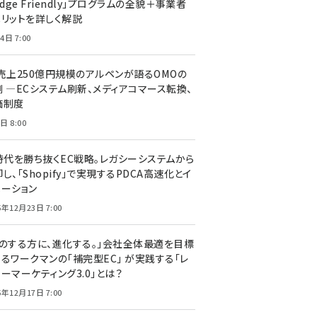
edge Friendly」プログラムの全貌＋事業者
メリットを詳しく解説
4日 7:00
C売上250億円規模のアルペンが語るOMOの
側 ―ECシステム刷新、メディアコマース転換、
価制度
日 8:00
I時代を勝ち抜くEC戦略。レガシーシステムから
し、「Shopify」で実現するPDCA高速化とイ
ベーション
5年12月23日 7:00
声のする方に、進化する。」会社全体最適を目標
するワークマンの「補完型EC」 が実践する「レ
ーマーケティング3.0」とは？
5年12月17日 7:00