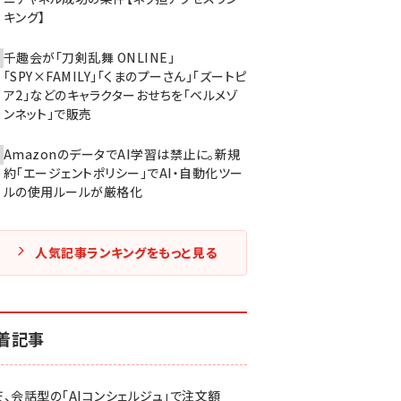
キング】
千趣会が「刀剣乱舞 ONLINE」
「SPY×FAMILY」「くまのプーさん」「ズートピ
ア2」などのキャラクターおせちを「ベルメゾ
ンネット」で販売
AmazonのデータでAI学習は禁止に。新規
約「エージェントポリシー」でAI・自動化ツー
ルの使用ルールが厳格化
人気記事ランキングをもっと見る
着記事
天、会話型の「AIコンシェルジュ」で注文額