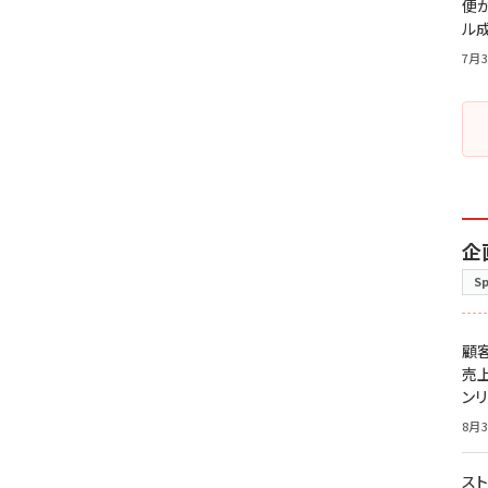
便
ル
7月3
企
S
顧
売
ン
8月3
スト