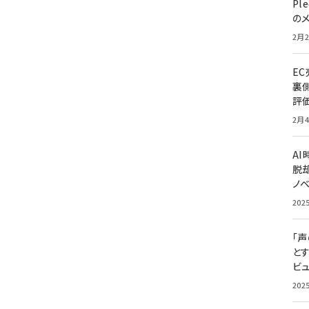
Pl
の
2月2
E
裏
評
2月4
A
脱却
ノ
202
「
と
ビュ
202