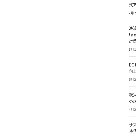
式
7月2
決
「a
対
7月1
E
向
6月2
欧
ぐ
4月2
サ
時代