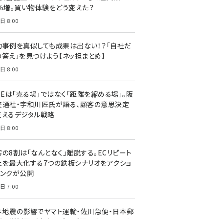
7％増。買い物体験をどう変えた？
日 8:00
功事例を真似しても成果は出ない！？「自社だ
の答え」を見つけよう【ネッ担まとめ】
日 8:00
NEは「売る場」ではなく「距離を縮める場」。阪
交通社・宇和川匠氏が語る、顧客の意思決定
支えるデジタル戦略
日 8:00
客の8割は「なんとなく」離脱する。ECリピート
上を最大化する7つの鉄板シナリオをアクショ
リンクが公開
日 7:00
本地震の影響でヤマト運輸・佐川急便・日本郵