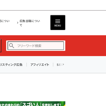
担につい
広告出稿につい
て
MENU
リスティング広告
アフィリエイト
SEO
メール
ソーシャル
amazon (2236)
yahoo (1896)
楽天 (1865)
ecbeing (1204)
アスクル (1112)