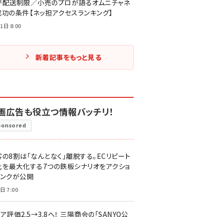
が配送制限／小売のプロが語るオムニチャネ
成功の条件【ネッ担アクセスランキング】
1日 8:00
新着記事をもっと見る
画広告も役立つ情報バッチリ！
ponsored
客の8割は「なんとなく」離脱する。ECリピート
上を最大化する7つの鉄板シナリオをアクショ
リンクが公開
日 7:00
ア評価2.5→3.8へ！ 三陽商会の「SANYO公