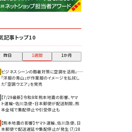
base (1068)
ビィ・フォアード (769)
revico (737)
気記事トップ10
昨日
1週間
1か月
ビジネスシーンの酷暑対策に空調を活用――。
「洋服の青山」が作業服のイメージを払拭し
た「空調ウエア」を発売
【7/29最新】令和8年熊本地震の影響、ヤマ
ト運輸・佐川急便・日本郵便が配送制限、熊
本全域で集配停止や引受停止も
【熊本地震の影響】ヤマト運輸、佐川急便、日
本郵便で配送遅延や集配停止が発生（7/28