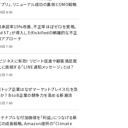
アプリ」、リニューアル成功の裏側とOMO戦略
9日 8:00
済承認率15%改善、不正率ほぼゼロを実現。
nd ST」が導入したRiskifiedの網羅的な不正
策アプローチ
4日 7:00
Cビジネスに有効！ リピート促進や顧客満足度
上に直結する「LINE通知メッセージ」とは？
2日 7:00
米トップ企業はなぜマーケットプレイス化を急
のか？ BtoB企業の競争力を高める新潮流
1日 7:00
ステナブルな付加価値を「利益」につなげる新
の成長戦略。Amazon提供の「Climate