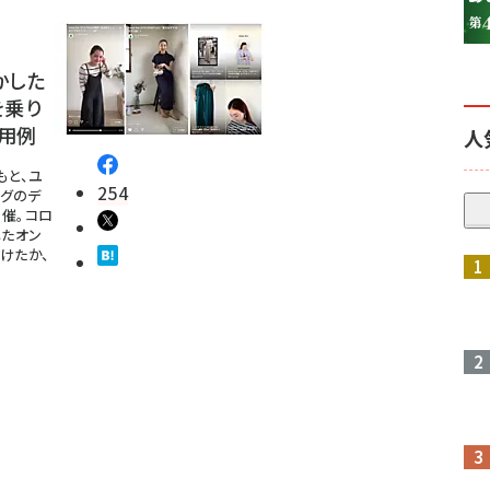
かした
を乗り
活用例
人
もと、ユ
254
ングのデ
催。コロ
したオン
けたか、