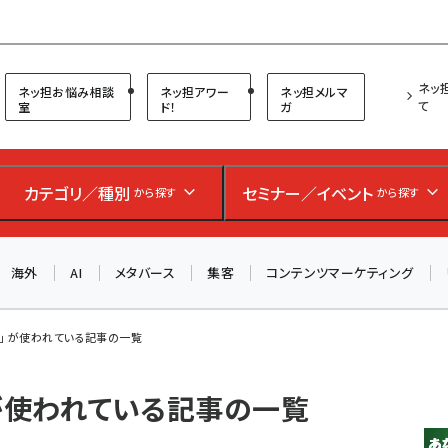
プ担当者フォーラム
ネッ
ネッ担お悩み相談
ネッ担アワー
ネッ担メルマ
て
室
ド！
ガ
カテゴリ／種別
セミナー／イベント
から探す
から探す
海外
AI
メタバース
集客
コンテンツマーケティング
」 が使われている記事の一覧
 が使われている記事の一覧