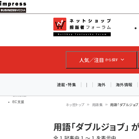
メ
イ
EC担当者
ネットショッ
ン
Web担当者
コ
製品導入
ン
企業IT
ソフト開発
テ
IoT・AI
人気／注目
から探す
ン
DCクラウド
研究・調査
ツ
エネルギー
に
連載・特集
|
海外
海外情報
ドローン
移
教育講座
EC支援
動
ネッ担トップ
用語集
用語「ダブルジョブ
パ
用語「ダブルジョブ」
ン
全 1 記事中 1 ～ 1 を表示中