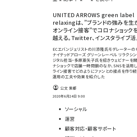
く
ず
UNITED ARROWS green label
relaxingは、”ブランドの強みを生
オンライン接客”でコロナショック
越える。Twitter、インスタライブ
ECエバンジェリストの川添隆氏モデレーターの
ナイテッドアローズ グリーンレーベル リラクシ
ジタル担当・多原亜矢子氏を招きウェビナーを開
ナショックで店舗一時閉鎖のなか、SNSを活用
ライン接客でどのようにファンとの接点を作り続
運用の工夫や効果を紹介した
公文 紫都
2020年6月24日 9:00
ソーシャル
運営
顧客対応・顧客サポート