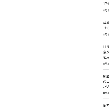
1
8月5
成
け
8月4
LI
急
を
8月3
顧
売
ン
8月3
熊