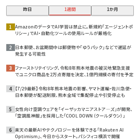
昨日
1週間
1か月
AmazonのデータでAI学習は禁止に。新規約「エージェントポ
リシー」でAI・自動化ツールの使用ルールが厳格化
日本郵便、お盆期間中は郵便物や「ゆうパック」などで遅延が
発生する可能性
ファーストリテイリング、令和8年熊本地震の被災地緊急支援
でユニクロ商品を2万点寄贈を決定、1億円規模の寄付を予定
【7/29最新】令和8年熊本地震の影響、ヤマト運輸・佐川急便・
日本郵便が配送制限、熊本全域で集配停止や引受停止も
女性向け空調ウェアを「イーザッカマニアストア―ズ」が開発、
「空調風神服」を採用した「COOL DOWN（クールダウン）」
楽天の最新AIやテクノロジーを体験できる「Rakuten AI
Optimism」、今日からスタート。パシフィコ横浜で開催