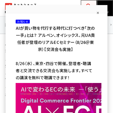
メ
ネットショップ担当者フォーラム
イ
検索
MENU
ン
お知らせ
コ
連載・特集
|
海外
海外情報
海外
AI
メタバース
AIが買い物を代行する時代に打つべき「次の
ン
一手」とは？ アルペン、オイシックス、元UA責
テ
用語「ツルハ」 が使われている記事の一覧
任者が登壇のリアルECセミナー（8/26＠東
ン
京）【交流会も実施】
全 2 記事中 1 ～ 2 を表示中
ツ
amazon (2255)
に
ツルハとヤマト運輸の連携、EC商品の実店舗
8/26（水）、東京・四谷で開催。登壇者・聴講
受け取りを全国に拡大
yahoo (1906)
移
者と交流できる交流会も実施します。すべて
動
ツルハは新たなライフスタイルへの対応、リアル店舗の強みを生かした利便
楽天 (1874)
の講演を無料で聴講できます！
性向上を進めている
ecbeing (1210)
瀧川 正実
アスクル (1122)
2021年9月21日 10:00
base (1081)
ビィ・フォアード (776)