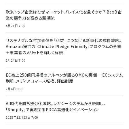
欧米トップ企業はなぜマーケットプレイス化を急ぐのか？ BtoB企
業の競争力を高める新潮流
4月21日 7:00
サステナブルな付加価値を「利益」につなげる新時代の成長戦略。
Amazon提供の「Climate Pledge Friendly」プログラムの全貌
＋事業者のメリットを詳しく解説
2月24日 7:00
EC売上250億円規模のアルペンが語るOMOの裏側 ―ECシステム
刷新、メディアコマース転換、評価制度
2月4日 8:00
AI時代を勝ち抜くEC戦略。レガシーシステムから脱却し、
「Shopify」で実現するPDCA高速化とイノベーション
2025年12月23日 7:00