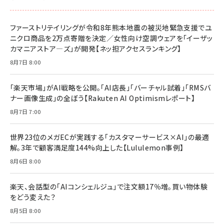
ファーストリテイリングが令和8年熊本地震の被災地緊急支援でユ
ニクロ商品を2万点寄贈を決定／女性向け空調ウェアを「イーザッ
カマニアストア―ズ」が開発【ネッ担アクセスランキング】
8月7日 8:00
「楽天市場」がAI戦略を公開。「AI店長」「バーチャル試着」「RMSバ
ナー画像生成」の全ぼう【Rakuten AI Optimismレポート】
8月7日 7:00
世界23位のメガECが実践する「カスタマーサービス×AI」の最適
解。3年で顧客満足度144%向上した【Lululemon事例】
8月6日 8:00
楽天、会話型の「AIコンシェルジュ」で注文額17％増。買い物体験
をどう変えた？
8月5日 8:00