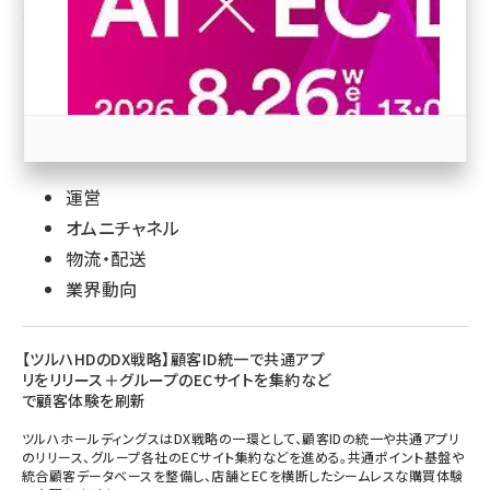
revico (744)
運営
オムニチャネル
参加登録はこちら↑
物流・配送
業界動向
【ツルハHDのDX戦略】顧客ID統一で共通アプ
リをリリース＋グループのECサイトを集約など
で顧客体験を刷新
ツルハホールディングスはDX戦略の一環として、顧客IDの統一や共通アプリ
のリリース、グループ各社のECサイト集約などを進める。共通ポイント基盤や
統合顧客データベースを整備し、店舗とECを横断したシームレスな購買体験