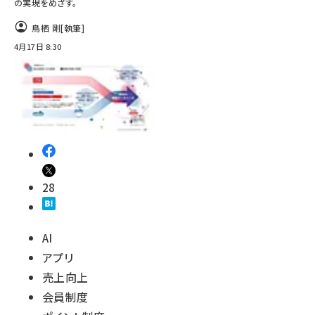
の実現をめざす。
鳥栖 剛
[執筆]
4月17日 8:30
28
AI
アプリ
売上向上
会員制度