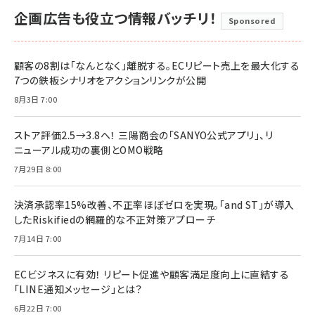
企画広告も役立つ情報バッチリ！
Sponsored
顧客の8割は「なんとなく」離脱する。ECリピート売上を最大化する
7つの鉄板シナリオをアクションリンクが公開
8月3日 7:00
ストア評価2.5→3.8へ！ 三陽商会の「SANYO公式アプリ」、リ
ニューアル成功の裏側とOMO戦略
7月29日 8:00
決済承認率15%改善、不正率ほぼゼロを実現。「and ST」が導入
したRiskifiedの網羅的な不正対策アプローチ
7月14日 7:00
ECビジネスに有効！ リピート促進や顧客満足度向上に直結する
「LINE通知メッセージ」とは？
6月22日 7:00