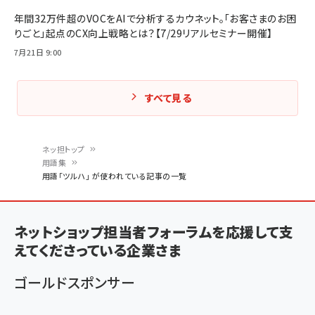
年間32万件超のVOCをAIで分析するカウネット。「お客さまのお困
りごと」起点のCX向上戦略とは？【7/29リアルセミナー開催】
7月21日 9:00
すべて見る
ネッ担トップ
用語集
パ
用語「ツルハ」 が使われている記事の一覧
ン
く
ネットショップ担当者フォーラムを応援して支
ず
えてくださっている企業さま
ゴールドスポンサー