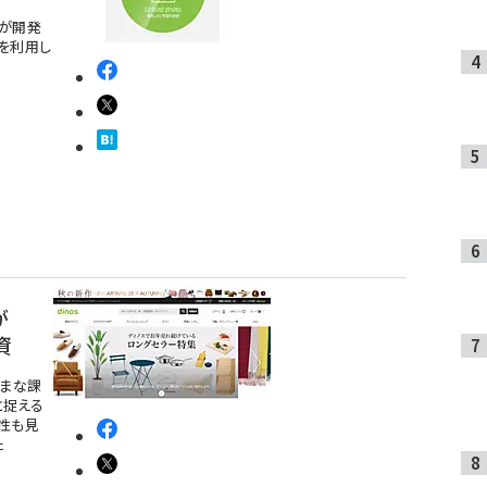
プが開発
」を利用し
が
資
ざまな課
と捉える
性も見
た