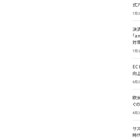
式
7月2
決
「a
対
7月1
E
向
6月2
欧
ぐ
4月2
サ
時代