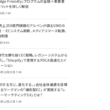
edge Friendly」プログラムの全貌＋事業者
メリットを詳しく解説
4日 7:00
C売上250億円規模のアルペンが語るOMOの
側 ―ECシステム刷新、メディアコマース転換、
価制度
日 8:00
I時代を勝ち抜くEC戦略。レガシーシステムから
し、「Shopify」で実現するPDCA高速化とイ
ベーション
5年12月23日 7:00
声のする方に、進化する。」会社全体最適を目標
するワークマンの「補完型EC」 が実践する「レ
ーマーケティング3.0」とは？
5年12月17日 7:00