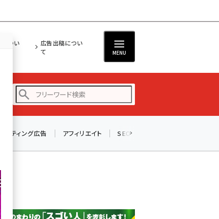
担につい
広告出稿につい
て
MENU
リスティング広告
アフィリエイト
SEO
メール
ソーシャル
amazon (2236)
yahoo (1896)
楽天 (1865)
ecbeing (1204)
アスクル (1112)