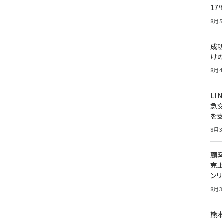
1
8月5
成
け
8月4
LI
急
を
8月3
顧
売
ン
8月3
熊