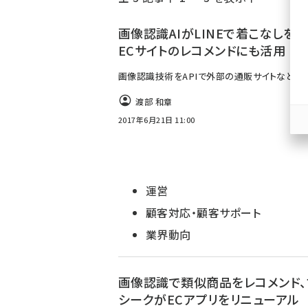
く
ず
画像認識AIがLINEで着こなしを提
ECサイトのレコメンドにも活用
画像認識技術をAPIで外部の通販サイトなどに
渡部 和章
2017年6月21日 11:00
運営
顧客対応・顧客サポート
業界動向
画像認識で類似商品をレコメンド、
シークがECアプリをリニューアル