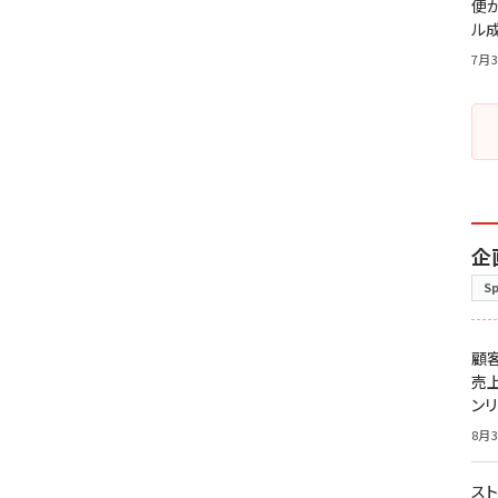
便
ル
7月3
企
S
顧
売
ン
8月3
スト