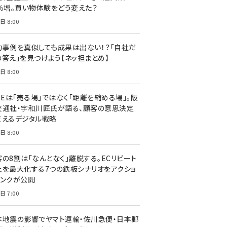
7％増。買い物体験をどう変えた？
日 8:00
功事例を真似しても成果は出ない！？「自社だ
の答え」を見つけよう【ネッ担まとめ】
日 8:00
NEは「売る場」ではなく「距離を縮める場」。阪
交通社・宇和川匠氏が語る、顧客の意思決定
支えるデジタル戦略
日 8:00
客の8割は「なんとなく」離脱する。ECリピート
上を最大化する7つの鉄板シナリオをアクショ
リンクが公開
日 7:00
本地震の影響でヤマト運輸・佐川急便・日本郵