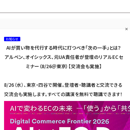
プ担当者フォーラム
ネッ
ネッ担お悩み相談
ネッ担アワー
ネッ担メルマ
て
室
ド！
ガ
お知らせ
AIが買い物を代行する時代に打つべき「次の一手」とは？
カテゴリ／種別
セミナー／イベント
から探す
から探す
アルペン、オイシックス、元UA責任者が登壇のリアルECセ
ミナー（8/26＠東京）【交流会も実施】
海外
AI
メタバース
集客
コンテンツマーケティング
8/26（水）、東京・四谷で開催。登壇者・聴講者と交流できる
交流会も実施します。すべての講演を無料で聴講できます！
プ」 が使われている記事の一覧
 が使われている記事の一覧