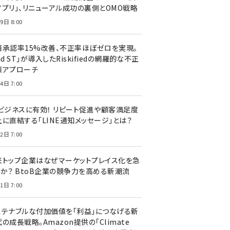
アプリ」、リニューアル成功の裏側とOMO戦略
9日 8:00
済承認率15%改善、不正率ほぼゼロを実現。
nd ST」が導入したRiskifiedの網羅的な不正
策アプローチ
4日 7:00
Cビジネスに有効！ リピート促進や顧客満足度
上に直結する「LINE通知メッセージ」とは？
2日 7:00
米トップ企業はなぜマーケットプレイス化を急
のか？ BtoB企業の競争力を高める新潮流
1日 7:00
ステナブルな付加価値を「利益」につなげる新
の成長戦略。Amazon提供の「Climate