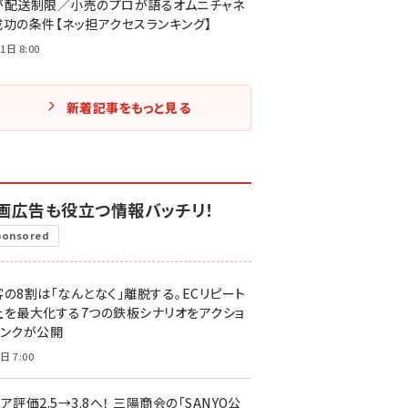
が配送制限／小売のプロが語るオムニチャネ
成功の条件【ネッ担アクセスランキング】
1日 8:00
新着記事をもっと見る
画広告も役立つ情報バッチリ！
ponsored
客の8割は「なんとなく」離脱する。ECリピート
上を最大化する7つの鉄板シナリオをアクショ
リンクが公開
日 7:00
ア評価2.5→3.8へ！ 三陽商会の「SANYO公