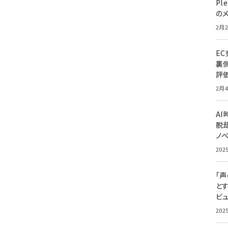
Pl
の
2月2
E
裏
評
2月4
A
脱却
ノ
202
「
と
ビュ
202