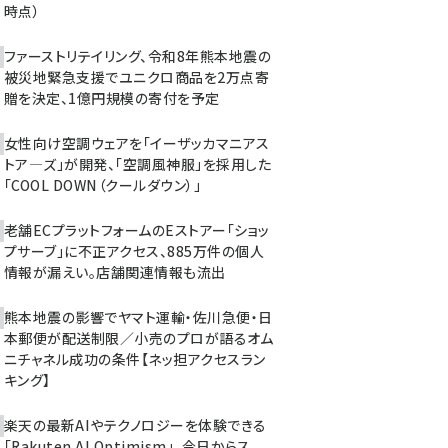
時点）
ファーストリテイリング、令和8年熊本地震の
被災地緊急支援でユニクロ商品を2万点寄
贈を決定、1億円規模の寄付を予定
女性向け空調ウェアを「イーザッカマニアス
トア―ズ」が開発、「空調風神服」を採用した
「COOL DOWN（クールダウン）」
老舗ECプラットフォームのEストアー「ショッ
プサーブ」に不正アクセス、885万件の個人
情報が漏えい。店舗関連情報も流出
熊本地震の影響でヤマト運輸・佐川急便・日
本郵便が配送制限／小売のプロが語るオム
ニチャネル成功の条件【ネッ担アクセスラン
キング】
楽天の最新AIやテクノロジーを体験できる
「Rakuten AI Optimism」、今日からス