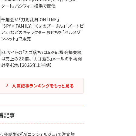
タート。パシフィコ横浜で開催
千趣会が「刀剣乱舞 ONLINE」
「SPY×FAMILY」「くまのプーさん」「ズートピ
ア2」などのキャラクターおせちを「ベルメゾ
ンネット」で販売
ECサイトの「カゴ落ち」は63%、機会損失額
は売上の2.8倍、「カゴ落ち」メールの平均開
封率42%【2026年上半期】
人気記事ランキングをもっと見る
着記事
天、会話型の「AIコンシェルジュ」で注文額