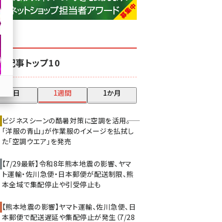
base (1068)
ビィ・フォアード (769)
revico (737)
気記事トップ10
昨日
1週間
1か月
ビジネスシーンの酷暑対策に空調を活用――。
「洋服の青山」が作業服のイメージを払拭し
た「空調ウエア」を発売
【7/29最新】令和8年熊本地震の影響、ヤマ
ト運輸・佐川急便・日本郵便が配送制限、熊
本全域で集配停止や引受停止も
【熊本地震の影響】ヤマト運輸、佐川急便、日
本郵便で配送遅延や集配停止が発生（7/28