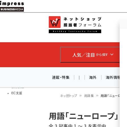
メ
イ
EC担当者
ネットショッ
ン
Web担当者
コ
製品導入
ン
企業IT
ソフト開発
テ
IoT・AI
人気／注目
から探す
ン
DCクラウド
研究・調査
ツ
エネルギー
に
連載・特集
|
海外
海外情報
ドローン
移
教育講座
EC支援
動
ネッ担トップ
用語集
用語「ニューロー
パ
用語「ニューロープ」
ン
全 3 記事中 1 ～ 3 を表示中