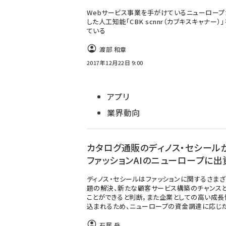
Webサービス事業を手がけているニューロー
した人工知能「CBK scnnr（カブキスキャナー）
ている
渡部 和章
2017年12月22日 9:00
アプリ
業界動向
カタログ通販のディノス・セシール
ファッションAIのニューロープに出
ディノス・セシールはファッションに関するさま
題の解決、新たな顧客サービス構築のチャンス
ことができると判断。また企業としての高い成長
込まれるため、ニューロープの資金調達に応じ
石居 岳