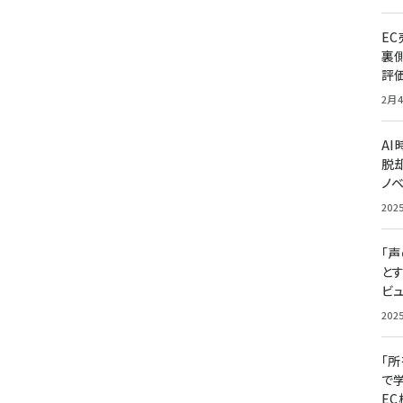
E
裏
評
2月4
A
脱却
ノ
202
「
と
ビュ
202
「
で
E