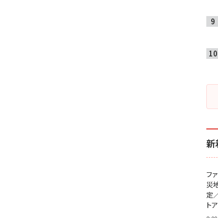
新
フ
災
定
ト