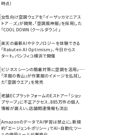
時点）
女性向け空調ウェアを「イーザッカマニアス
トア―ズ」が開発、「空調風神服」を採用した
「COOL DOWN（クールダウン）」
楽天の最新AIやテクノロジーを体験できる
「Rakuten AI Optimism」、今日からス
タート。パシフィコ横浜で開催
ビジネスシーンの酷暑対策に空調を活用――。
「洋服の青山」が作業服のイメージを払拭し
た「空調ウエア」を発売
老舗ECプラットフォームのEストアー「ショッ
プサーブ」に不正アクセス、885万件の個人
情報が漏えい。店舗関連情報も流出
AmazonのデータでAI学習は禁止に。新規
約「エージェントポリシー」でAI・自動化ツー
ルの使用ルールが厳格化