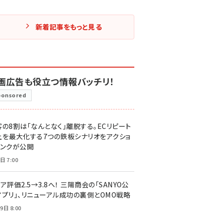
新着記事をもっと見る
画広告も役立つ情報バッチリ！
ponsored
客の8割は「なんとなく」離脱する。ECリピート
上を最大化する7つの鉄板シナリオをアクショ
リンクが公開
日 7:00
ア評価2.5→3.8へ！ 三陽商会の「SANYO公
アプリ」、リニューアル成功の裏側とOMO戦略
9日 8:00