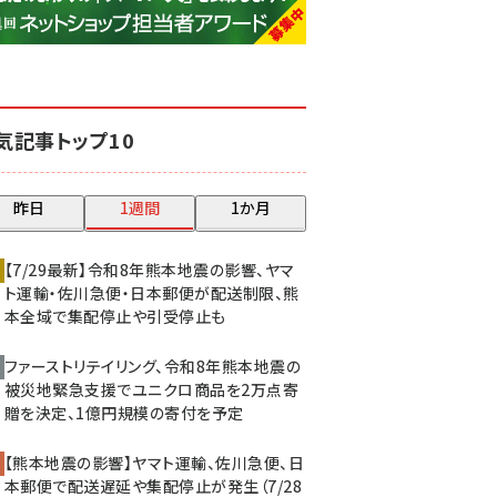
base (1075)
ビィ・フォアード (773)
revico (739)
気記事トップ10
昨日
1週間
1か月
【7/29最新】令和8年熊本地震の影響、ヤマ
ト運輸・佐川急便・日本郵便が配送制限、熊
本全域で集配停止や引受停止も
ファーストリテイリング、令和8年熊本地震の
被災地緊急支援でユニクロ商品を2万点寄
贈を決定、1億円規模の寄付を予定
【熊本地震の影響】ヤマト運輸、佐川急便、日
本郵便で配送遅延や集配停止が発生（7/28