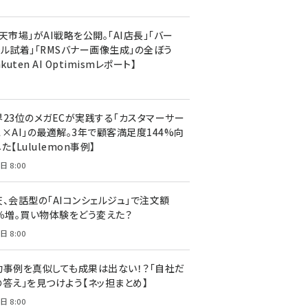
天市場」がAI戦略を公開。「AI店長」「バー
ャル試着」「RMSバナー画像生成」の全ぼう
akuten AI Optimismレポート】
界23位のメガECが実践する「カスタマーサー
ス×AI」の最適解。3年で顧客満足度144%向
た【Lululemon事例】
日 8:00
天、会話型の「AIコンシェルジュ」で注文額
7％増。買い物体験をどう変えた？
日 8:00
功事例を真似しても成果は出ない！？「自社だ
の答え」を見つけよう【ネッ担まとめ】
日 8:00