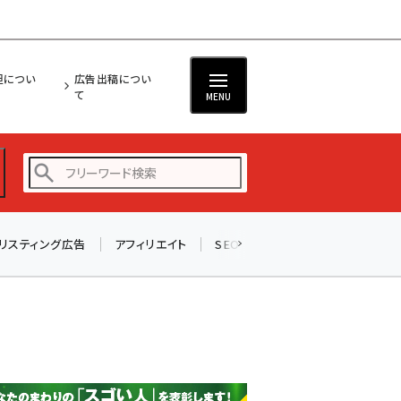
担につい
広告出稿につい
て
MENU
リスティング広告
アフィリエイト
SEO
メール
ソーシャル
amazon (2247)
yahoo (1901)
楽天 (1871)
ecbeing (1207)
アスクル (1119)