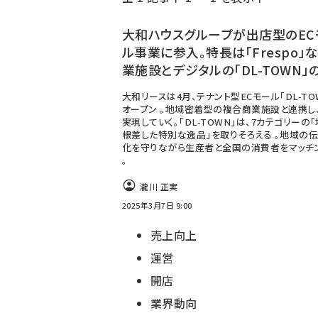
く
ず
大和ハウスグループが出店型のEC
ル事業に参入。特長は「Frespo」
業施設とデジタルの「DL-TOWN」
大和リースは4月、テナント型ECモール「DL-TO
オープン 。地域密着型の複合商業施設と連携し
実現していく。「DL-TOWN」は、7カテゴリーの
根差した特別な逸品」を取りそろえる 。地域の
化を守りながら生産者と全国の消費者をマッチ
。
瀧川 正実
2025年3月7日 9:00
売上向上
運営
開店
業界動向