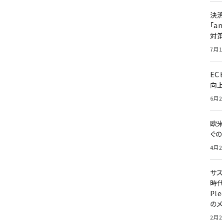
決
「a
対
7月1
E
向
6月2
欧
ぐ
4月2
サ
時代
Pl
の
2月2