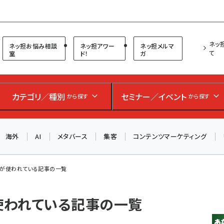
プ担当者フォーラム
ネッ
ネッ担お悩み相談
ネッ担アワー
ネッ担メルマ
て
室
ド！
ガ
カテゴリ／種別
セミナー／イベント
から探す
から探す
海外
AI
メタバース
集客
コンテンツマーケティング
N」 が使われている記事の一覧
 が使われている記事の一覧