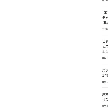
8:00
「楽
チ
【R
7:00
世
ビ
上し
8月6
楽
1
8月5
成
け
8月4