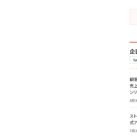
企
S
顧
売
ン
8月3
スト
式
7月2