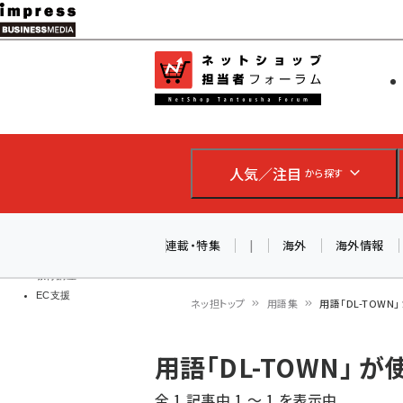
メ
イ
EC担当者
ネットショッ
ン
Web担当者
コ
製品導入
ン
企業IT
ソフト開発
テ
IoT・AI
人気／注目
から探す
ン
DCクラウド
研究・調査
ツ
エネルギー
に
連載・特集
|
海外
海外情報
ドローン
移
教育講座
EC支援
動
ネッ担トップ
用語集
用語「DL-TOW
パ
用語「DL-TOWN」
ン
全 1 記事中 1 ～ 1 を表示中