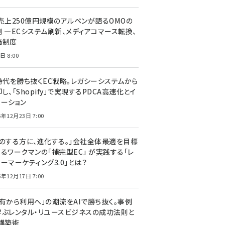
C売上250億円規模のアルペンが語るOMOの
側 ―ECシステム刷新、メディアコマース転換、
価制度
日 8:00
I時代を勝ち抜くEC戦略。レガシーシステムから
し、「Shopify」で実現するPDCA高速化とイ
ベーション
5年12月23日 7:00
声のする方に、進化する。」会社全体最適を目標
するワークマンの「補完型EC」 が実践する「レ
ーマーケティング3.0」とは？
5年12月17日 7:00
所有から利用へ」の潮流をAIで勝ち抜く。事例
学ぶレンタル・リユースビジネスの成功法則と
C構築術