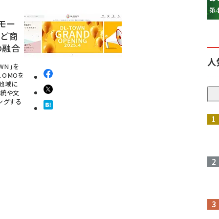
モー
など商
の融合
人
WN」を
、OMOを
「地域に
伝統や文
ングする