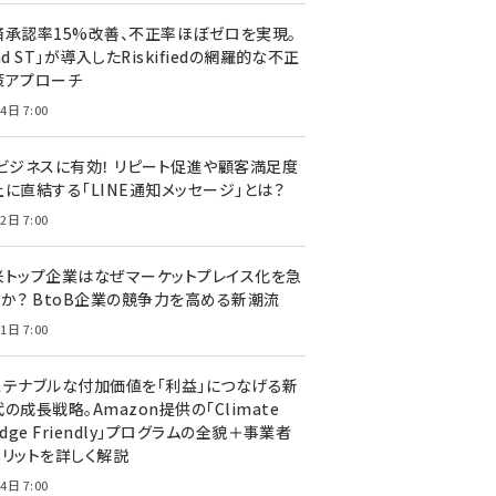
済承認率15%改善、不正率ほぼゼロを実現。
nd ST」が導入したRiskifiedの網羅的な不正
策アプローチ
4日 7:00
Cビジネスに有効！ リピート促進や顧客満足度
上に直結する「LINE通知メッセージ」とは？
2日 7:00
米トップ企業はなぜマーケットプレイス化を急
のか？ BtoB企業の競争力を高める新潮流
1日 7:00
ステナブルな付加価値を「利益」につなげる新
の成長戦略。Amazon提供の「Climate
edge Friendly」プログラムの全貌＋事業者
メリットを詳しく解説
4日 7:00