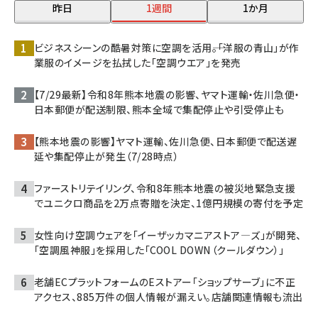
昨日
1週間
1か月
ビジネスシーンの酷暑対策に空調を活用――。「洋服の青山」が作
業服のイメージを払拭した「空調ウエア」を発売
【7/29最新】令和8年熊本地震の影響、ヤマト運輸・佐川急便・
日本郵便が配送制限、熊本全域で集配停止や引受停止も
【熊本地震の影響】ヤマト運輸、佐川急便、日本郵便で配送遅
延や集配停止が発生（7/28時点）
ファーストリテイリング、令和8年熊本地震の被災地緊急支援
でユニクロ商品を2万点寄贈を決定、1億円規模の寄付を予定
女性向け空調ウェアを「イーザッカマニアストア―ズ」が開発、
「空調風神服」を採用した「COOL DOWN（クールダウン）」
老舗ECプラットフォームのEストアー「ショップサーブ」に不正
アクセス、885万件の個人情報が漏えい。店舗関連情報も流出