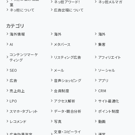
ネッ担アワード！
ネッ担メルマガ
室
ネッ担について
広告出稿について
カテゴリ
海外情報
海外
海外
AI
メタバース
集客
コンテンツマーケ
リスティング広告
アフィリエイト
ティング
SEO
メール
ソーシャル
広告
音声ショッピング
アプリ
売上向上
会員制度
CRM
LPO
アクセス解析
サイト最適化
スマホ・タブレット
データ・競合分析
ポイント制度
レコメンド
写真
動画
文章・コピーライ
広告効果測定
運営