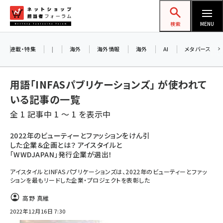
メ
ネットショップ担当者フォーラム
イ
検索
MENU
ン
コ
連載・特集
|
海外
海外情報
海外
AI
メタバース
ン
テ
用語「INFASパブリケーションズ」 が使われて
ン
いる記事の一覧
ツ
amazon (2244)
全 1 記事中 1 ～ 1 を表示中
に
yahoo (1899)
移
2022年のビューティーとファッションをけん引
した企業＆企画とは？ アイスタイルと
動
楽天 (1871)
「WWDJAPAN」発行企業が選出！
ecbeing (1207)
アイスタイルとINFASパブリケーションズは、2022年のビューティーとファッ
ションを最もリードした企業・プロジェクトを表彰した
アスクル (1117)
高野 真維
base (1071)
2022年12月16日 7:30
ビィ・フォアード (773)