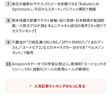
楽天の最新AIやテクノロジーを体験できる「Rakuten AI
Optimism」、今日からスタート。パシフィコ横浜で開催
熊本地震の影響でヤマト運輸・佐川急便・日本郵便が配送制
限／小売のプロが語るオムニチャネル成功の条件【ネッ担アク
セスランキング】
千趣会が「刀剣乱舞 ONLINE」「SPY×FAMILY」「くまのプー
さん」「ズートピア2」などのキャラクターおせちを「ベルメゾン
ネット」で販売
AmazonのデータでAI学習は禁止に。新規約「エージェントポ
リシー」でAI・自動化ツールの使用ルールが厳格化
人気記事ランキングをもっと見る