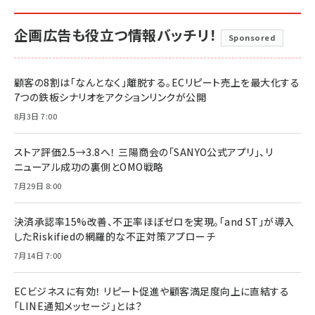
企画広告も役立つ情報バッチリ！
Sponsored
顧客の8割は「なんとなく」離脱する。ECリピート売上を最大化する
7つの鉄板シナリオをアクションリンクが公開
8月3日 7:00
ストア評価2.5→3.8へ！ 三陽商会の「SANYO公式アプリ」、リ
ニューアル成功の裏側とOMO戦略
7月29日 8:00
決済承認率15%改善、不正率ほぼゼロを実現。「and ST」が導入
したRiskifiedの網羅的な不正対策アプローチ
7月14日 7:00
ECビジネスに有効！ リピート促進や顧客満足度向上に直結する
「LINE通知メッセージ」とは？