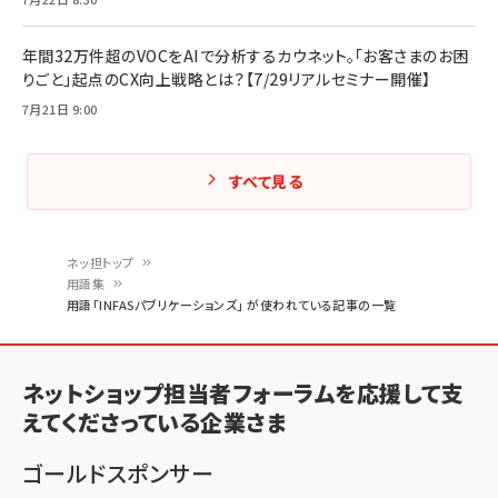
年間32万件超のVOCをAIで分析するカウネット。「お客さまのお困
りごと」起点のCX向上戦略とは？【7/29リアルセミナー開催】
7月21日 9:00
すべて見る
ネッ担トップ
用語集
パ
用語「INFASパブリケーションズ」 が使われている記事の一覧
ン
く
ネットショップ担当者フォーラムを応援して支
ず
えてくださっている企業さま
ゴールドスポンサー