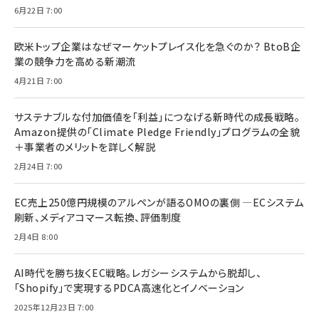
6月22日 7:00
欧米トップ企業はなぜマーケットプレイス化を急ぐのか？ BtoB企
業の競争力を高める新潮流
4月21日 7:00
サステナブルな付加価値を「利益」につなげる新時代の成長戦略。
Amazon提供の「Climate Pledge Friendly」プログラムの全貌
＋事業者のメリットを詳しく解説
2月24日 7:00
EC売上250億円規模のアルペンが語るOMOの裏側 ―ECシステム
刷新、メディアコマース転換、評価制度
2月4日 8:00
AI時代を勝ち抜くEC戦略。レガシーシステムから脱却し、
「Shopify」で実現するPDCA高速化とイノベーション
2025年12月23日 7:00