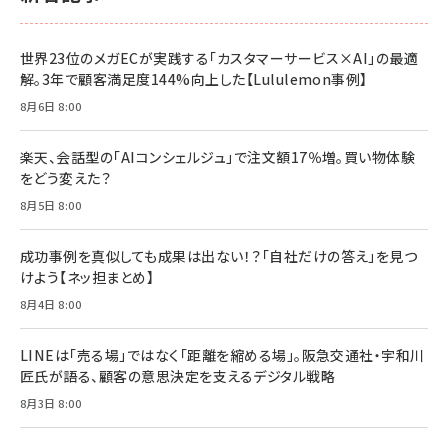
世界23位のメガECが実践する「カスタマーサービス×AI」の最適
解。3年で顧客満足度144%向上した【Lululemon事例】
8月6日 8:00
楽天、会話型の「AIコンシェルジュ」で注文額17％増。買い物体験
をどう変えた？
8月5日 8:00
成功事例を真似しても成果は出ない！？「自社だけの答え」を見つ
けよう【ネッ担まとめ】
8月4日 8:00
LINEは「売る場」ではなく「距離を縮める場」。阪急交通社・宇和川
匠氏が語る、顧客の意思決定を支えるデジタル戦略
8月3日 8:00