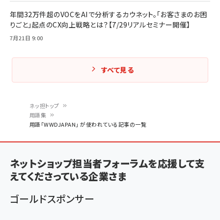
年間32万件超のVOCをAIで分析するカウネット。「お客さまのお困
りごと」起点のCX向上戦略とは？【7/29リアルセミナー開催】
7月21日 9:00
すべて見る
ネッ担トップ
用語集
パ
用語「WWDJAPAN」 が使われている記事の一覧
ン
く
ネットショップ担当者フォーラムを応援して支
ず
えてくださっている企業さま
ゴールドスポンサー