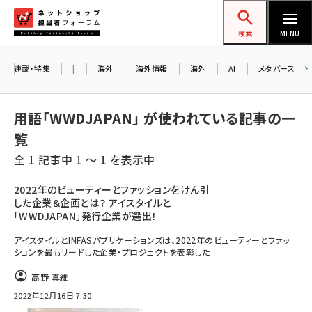
メ
ネットショップ担当者フォーラム
イ
検索
MENU
ン
コ
連載・特集
|
海外
海外情報
海外
AI
メタバース
ン
テ
用語「WWDJAPAN」 が使われている記事の一
ン
覧
ツ
amazon (2255)
全 1 記事中 1 ～ 1 を表示中
に
yahoo (1906)
移
2022年のビューティーとファッションをけん引
した企業＆企画とは？ アイスタイルと
動
楽天 (1874)
「WWDJAPAN」発行企業が選出！
ecbeing (1210)
アイスタイルとINFASパブリケーションズは、2022年のビューティーとファッ
ションを最もリードした企業・プロジェクトを表彰した
アスクル (1122)
高野 真維
base (1081)
2022年12月16日 7:30
ビィ・フォアード (776)