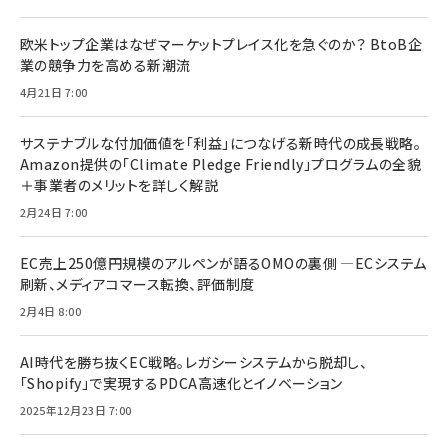
欧米トップ企業はなぜマーケットプレイス化を急ぐのか？ BtoB企
業の競争力を高める新潮流
4月21日 7:00
サステナブルな付加価値を「利益」につなげる新時代の成長戦略。
Amazon提供の「Climate Pledge Friendly」プログラムの全貌
＋事業者のメリットを詳しく解説
2月24日 7:00
EC売上250億円規模のアルペンが語るOMOの裏側 ―ECシステム
刷新、メディアコマース転換、評価制度
2月4日 8:00
AI時代を勝ち抜くEC戦略。レガシーシステムから脱却し、
「Shopify」で実現するPDCA高速化とイノベーション
2025年12月23日 7:00