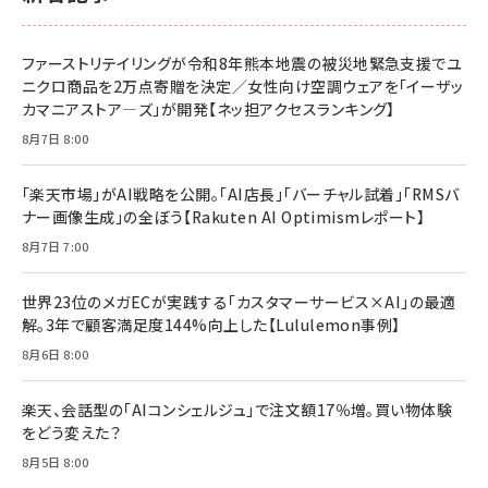
ファーストリテイリングが令和8年熊本地震の被災地緊急支援でユ
ニクロ商品を2万点寄贈を決定／女性向け空調ウェアを「イーザッ
カマニアストア―ズ」が開発【ネッ担アクセスランキング】
8月7日 8:00
「楽天市場」がAI戦略を公開。「AI店長」「バーチャル試着」「RMSバ
ナー画像生成」の全ぼう【Rakuten AI Optimismレポート】
8月7日 7:00
世界23位のメガECが実践する「カスタマーサービス×AI」の最適
解。3年で顧客満足度144%向上した【Lululemon事例】
8月6日 8:00
楽天、会話型の「AIコンシェルジュ」で注文額17％増。買い物体験
をどう変えた？
8月5日 8:00