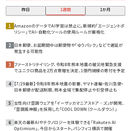
昨日
1週間
1か月
AmazonのデータでAI学習は禁止に。新規約「エージェントポ
リシー」でAI・自動化ツールの使用ルールが厳格化
日本郵便、お盆期間中は郵便物や「ゆうパック」などで遅延が
発生する可能性
ファーストリテイリング、令和8年熊本地震の被災地緊急支援
でユニクロ商品を2万点寄贈を決定、1億円規模の寄付を予定
【7/29最新】令和8年熊本地震の影響、ヤマト運輸・佐川急便・
日本郵便が配送制限、熊本全域で集配停止や引受停止も
女性向け空調ウェアを「イーザッカマニアストア―ズ」が開発、
「空調風神服」を採用した「COOL DOWN（クールダウン）」
楽天の最新AIやテクノロジーを体験できる「Rakuten AI
Optimism」、今日からスタート。パシフィコ横浜で開催