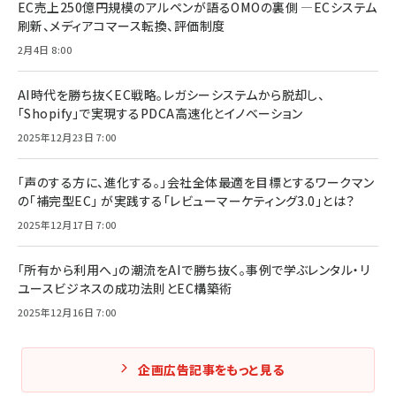
EC売上250億円規模のアルペンが語るOMOの裏側 ―ECシステム
刷新、メディアコマース転換、評価制度
2月4日 8:00
AI時代を勝ち抜くEC戦略。レガシーシステムから脱却し、
「Shopify」で実現するPDCA高速化とイノベーション
2025年12月23日 7:00
「声のする方に、進化する。」会社全体最適を目標とするワークマン
の「補完型EC」 が実践する「レビューマーケティング3.0」とは？
2025年12月17日 7:00
「所有から利用へ」の潮流をAIで勝ち抜く。事例で学ぶレンタル・リ
ユースビジネスの成功法則とEC構築術
2025年12月16日 7:00
企画広告記事をもっと見る