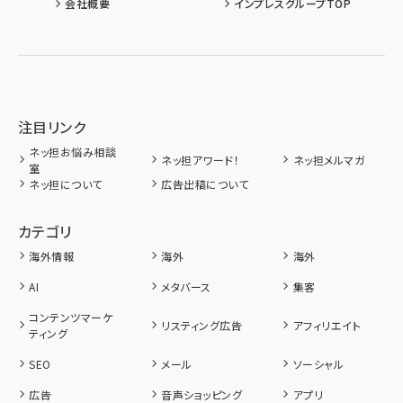
会社概要
インプレスグループTOP
注目リンク
ネッ担お悩み相談
ネッ担アワード！
ネッ担メルマガ
室
ネッ担について
広告出稿について
カテゴリ
海外情報
海外
海外
AI
メタバース
集客
コンテンツマーケ
リスティング広告
アフィリエイト
ティング
SEO
メール
ソーシャル
広告
音声ショッピング
アプリ