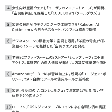
女性向け空調ウェアを「イーザッカマニアストア―ズ」が開発、
「空調風神服」を採用した「COOL DOWN（クールダウン）」
楽天の最新AIやテクノロジーを体験できる「Rakuten AI
Optimism」、今日からスタート。パシフィコ横浜で開催
ビジネスシーンの酷暑対策に空調を活用――。「洋服の青山」が作
業服のイメージを払拭した「空調ウエア」を発売
老舗ECプラットフォームのEストアー「ショップサーブ」に不正
アクセス、885万件の個人情報が漏えい。店舗関連情報も流出
AmazonのデータでAI学習は禁止に。新規約「エージェントポ
リシー」でAI・自動化ツールの使用ルールが厳格化
楽天、会話型の「AIコンシェルジュ」で注文額17％増。買い物
体験をどう変えた？
ローソン、POSレジでステーブルコインによる店頭決済の実証