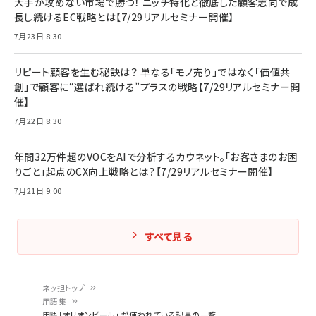
大手が攻めない市場で勝つ！ ニッチ特化と徹底した顧客志向で成
長し続けるEC戦略とは【7/29リアルセミナー開催】
7月23日 8:30
リピート顧客を生む秘訣は？ 単なる「モノ売り」ではなく「価値共
創」で顧客に“選ばれ続ける”プラスの戦略【7/29リアルセミナー開
催】
7月22日 8:30
年間32万件超のVOCをAIで分析するカウネット。「お客さまのお困
りごと」起点のCX向上戦略とは？【7/29リアルセミナー開催】
7月21日 9:00
すべて見る
ネッ担トップ
用語集
パ
用語「オリオンビール」 が使われている記事の一覧