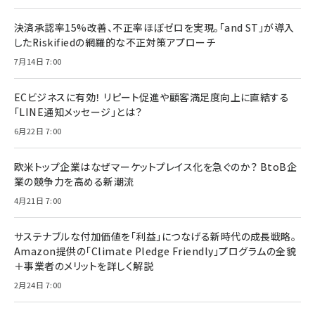
決済承認率15%改善、不正率ほぼゼロを実現。「and ST」が導入
したRiskifiedの網羅的な不正対策アプローチ
7月14日 7:00
ECビジネスに有効！ リピート促進や顧客満足度向上に直結する
「LINE通知メッセージ」とは？
6月22日 7:00
欧米トップ企業はなぜマーケットプレイス化を急ぐのか？ BtoB企
業の競争力を高める新潮流
4月21日 7:00
サステナブルな付加価値を「利益」につなげる新時代の成長戦略。
Amazon提供の「Climate Pledge Friendly」プログラムの全貌
＋事業者のメリットを詳しく解説
2月24日 7:00