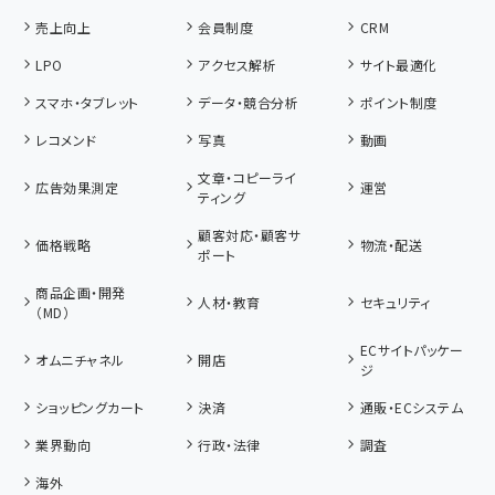
売上向上
会員制度
CRM
LPO
アクセス解析
サイト最適化
スマホ・タブレット
データ・競合分析
ポイント制度
レコメンド
写真
動画
文章・コピーライ
広告効果測定
運営
ティング
顧客対応・顧客サ
価格戦略
物流・配送
ポート
商品企画・開発
人材・教育
セキュリティ
（MD）
ECサイトパッケー
オムニチャネル
開店
ジ
ショッピングカート
決済
通販・ECシステム
業界動向
行政・法律
調査
海外