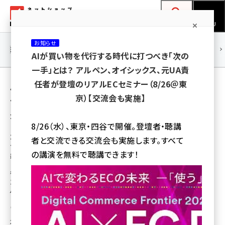
メ
ネットショップ担当者フォーラム
イ
検索
MENU
ン
お知らせ
コ
連載・特集
|
海外
海外情報
海外
AI
メタバース
AIが買い物を代行する時代に打つべき「次の
ン
一手」とは？ アルペン、オイシックス、元UA責
テ
用語「オリオンビール」 が使われている記事の
任者が登壇のリアルECセミナー（8/26＠東
ン
京）【交流会も実施】
一覧
ツ
amazon (2246)
全 2 記事中 1 ～ 2 を表示中
に
8/26（水）、東京・四谷で開催。登壇者・聴講
yahoo (1900)
移
コロナ禍で注文増加のオリオンビールが通販
者と交流できる交流会も実施します。すべて
サイトを全面刷新、「オリオンビールファン・沖
動
楽天 (1871)
の講演を無料で聴講できます！
縄ファンの創出に努める」
ecbeing (1207)
従前はオリオンビール商品に限っていたが、リニューアルに合わせて商品ライ
ンアップを拡充。ECプラットフォームとして「Shopify」を採用し、オリオンビー
アスクル (1119)
ル公式サイトのサブドメインを使い運営している
base (1071)
瀧川 正実
2020年7月7日 12:00
ビィ・フォアード (773)