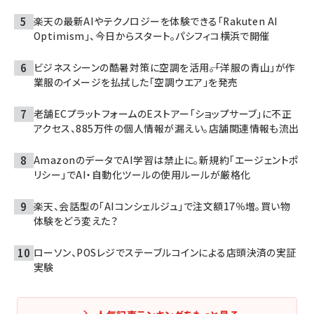
楽天の最新AIやテクノロジーを体験できる「Rakuten AI
Optimism」、今日からスタート。パシフィコ横浜で開催
ビジネスシーンの酷暑対策に空調を活用――。「洋服の青山」が作
業服のイメージを払拭した「空調ウエア」を発売
老舗ECプラットフォームのEストアー「ショップサーブ」に不正
アクセス、885万件の個人情報が漏えい。店舗関連情報も流出
AmazonのデータでAI学習は禁止に。新規約「エージェントポ
リシー」でAI・自動化ツールの使用ルールが厳格化
楽天、会話型の「AIコンシェルジュ」で注文額17％増。買い物
体験をどう変えた？
ローソン、POSレジでステーブルコインによる店頭決済の実証
実験