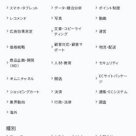
スマホ・タブレット
データ・競合分析
ポイント制度
レコメンド
写真
動画
文章・コピーライ
広告効果測定
運営
ティング
顧客対応・顧客サ
価格戦略
物流・配送
ポート
商品企画・開発
人材・教育
セキュリティ
（MD）
ECサイトパッケー
オムニチャネル
開店
ジ
ショッピングカート
決済
通販・ECシステム
業界動向
行政・法律
調査
海外
種別