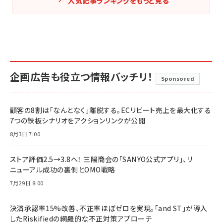
人気記事ランキングをもっと見る
企画広告も役立つ情報バッチリ！
Sponsored
顧客の8割は「なんとなく」離脱する。ECリピート売上を最大化する
7つの鉄板シナリオをアクションリンクが公開
8月3日 7:00
ストア評価2.5→3.8へ！ 三陽商会の「SANYO公式アプリ」、リ
ニューアル成功の裏側とOMO戦略
7月29日 8:00
決済承認率15%改善、不正率ほぼゼロを実現。「and ST」が導入
したRiskifiedの網羅的な不正対策アプローチ