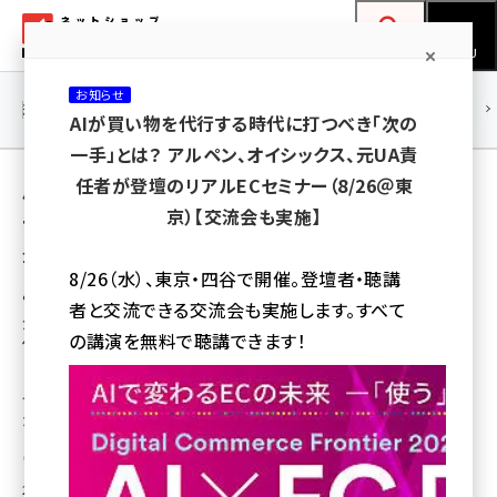
メ
ネットショップ担当者フォーラム
イ
検索
MENU
ン
お知らせ
コ
連載・特集
|
海外
海外情報
海外
AI
メタバース
AIが買い物を代行する時代に打つべき「次の
ン
一手」とは？ アルペン、オイシックス、元UA責
テ
用語「カンファレンス」 が使われている記事の
任者が登壇のリアルECセミナー（8/26＠東
ン
京）【交流会も実施】
一覧
ツ
amazon (2246)
全 2 記事中 1 ～ 2 を表示中
に
8/26（水）、東京・四谷で開催。登壇者・聴講
yahoo (1900)
移
“韓国コスメ”で成長めざすeBayの「Qoo10」
者と交流できる交流会も実施します。すべて
が掲げた2025年度の経営方針とは？ 企業価
動
楽天 (1871)
の講演を無料で聴講できます！
値1000億円20社、100億円100社を育成
ecbeing (1207)
「Qoo10」運営のeBay Japanは「K-Beauty企業」の企業価値と育成につい
て方針を公表。1000億円企業20社、100億円企業100社を育成すると表明し
アスクル (1119)
た。
base (1071)
瀧川 正実
2025年3月14日 11:00
ビィ・フォアード (773)