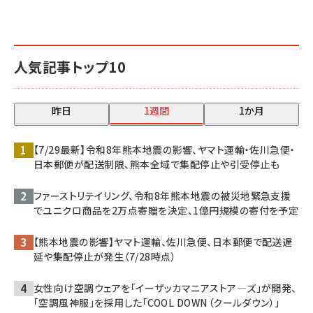
人気記事トップ10
昨日
1週間
1か月
【7/29最新】令和8年熊本地震の影響、ヤマト運輸・佐川急便・
日本郵便が配送制限、熊本全域で集配停止や引受停止も
ファーストリテイリング、令和8年熊本地震の被災地緊急支援
でユニクロ商品を2万点寄贈を決定、1億円規模の寄付を予定
【熊本地震の影響】ヤマト運輸、佐川急便、日本郵便で配送遅
延や集配停止が発生（7/28時点）
女性向け空調ウェアを「イーザッカマニアストア―ズ」が開発、
「空調風神服」を採用した「COOL DOWN（クールダウン）」