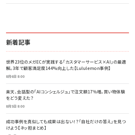
新着記事
世界23位のメガECが実践する「カスタマーサービス×AI」の最適
解。3年で顧客満足度144%向上した【Lululemon事例】
8月6日 8:00
楽天、会話型の「AIコンシェルジュ」で注文額17％増。買い物体験
をどう変えた？
8月5日 8:00
成功事例を真似しても成果は出ない！？「自社だけの答え」を見つ
けよう【ネッ担まとめ】