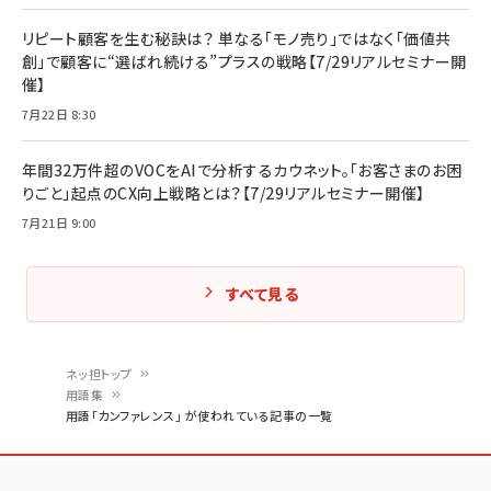
リピート顧客を生む秘訣は？ 単なる「モノ売り」ではなく「価値共
創」で顧客に“選ばれ続ける”プラスの戦略【7/29リアルセミナー開
催】
7月22日 8:30
年間32万件超のVOCをAIで分析するカウネット。「お客さまのお困
りごと」起点のCX向上戦略とは？【7/29リアルセミナー開催】
7月21日 9:00
すべて見る
ネッ担トップ
用語集
パ
用語「カンファレンス」 が使われている記事の一覧
ン
く