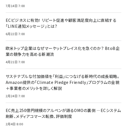
7月14日 7:00
ECビジネスに有効！ リピート促進や顧客満足度向上に直結する
「LINE通知メッセージ」とは？
6月22日 7:00
欧米トップ企業はなぜマーケットプレイス化を急ぐのか？ BtoB企
業の競争力を高める新潮流
4月21日 7:00
サステナブルな付加価値を「利益」につなげる新時代の成長戦略。
Amazon提供の「Climate Pledge Friendly」プログラムの全貌
＋事業者のメリットを詳しく解説
2月24日 7:00
EC売上250億円規模のアルペンが語るOMOの裏側 ―ECシステム
刷新、メディアコマース転換、評価制度
2月4日 8:00