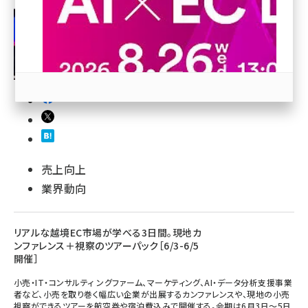
revico (739)
参加登録はこちら↑
売上向上
業界動向
リアルな越境EC市場が学べる3日間。現地カ
ンファレンス＋視察のツアーパック［6/3-6/5
開催］
小売・IT・コンサルティ ングファーム、マーケティング、AI・データ分析支援事業
者など、小売を取り巻く幅広い企業が出展するカンファレンスや、現地の小売
視察ができるツアーを航空券や宿泊費込みで開催する。会期は6月3日～5日