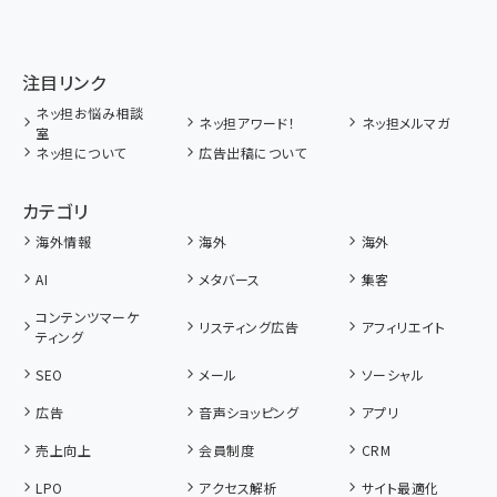
注目リンク
ネッ担お悩み相談
ネッ担アワード！
ネッ担メルマガ
室
ネッ担について
広告出稿について
カテゴリ
海外情報
海外
海外
AI
メタバース
集客
コンテンツマーケ
リスティング広告
アフィリエイト
ティング
SEO
メール
ソーシャル
広告
音声ショッピング
アプリ
売上向上
会員制度
CRM
LPO
アクセス解析
サイト最適化