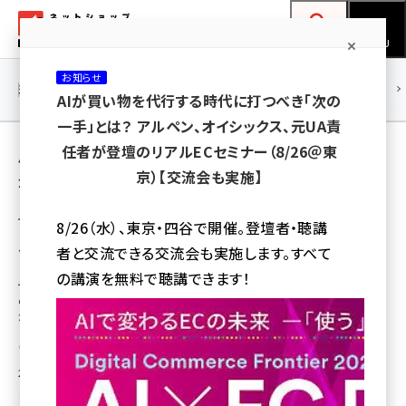
メ
ネットショップ担当者フォーラム
イ
検索
MENU
ン
お知らせ
コ
連載・特集
|
海外
海外情報
海外
AI
メタバース
AIが買い物を代行する時代に打つべき「次の
ン
一手」とは？ アルペン、オイシックス、元UA責
テ
用語「テクニウム」 が使われている記事の一覧
任者が登壇のリアルECセミナー（8/26＠東
ン
京）【交流会も実施】
全 1 記事中 1 ～ 1 を表示中
ツ
amazon (2247)
に
テクニウムがDMG森精機ユーザー向けのク
8/26（水）、東京・四谷で開催。登壇者・聴講
ローズ型BtoB-ECサイトを新規構築、プラット
yahoo (1901)
移
者と交流できる交流会も実施します。すべて
フォームに「ecbeing」を採用
動
楽天 (1871)
の講演を無料で聴講できます！
テクニウムが採用したECサイト構築プラットフォーム「ecbeing」は、1999年
のサービス販売開始。大手や中堅企業を中心に1600サイト以上の導入実績
ecbeing (1207)
がある
アスクル (1119)
瀧川 正実
base (1075)
2024年2月9日 9:30
ビィ・フォアード (773)