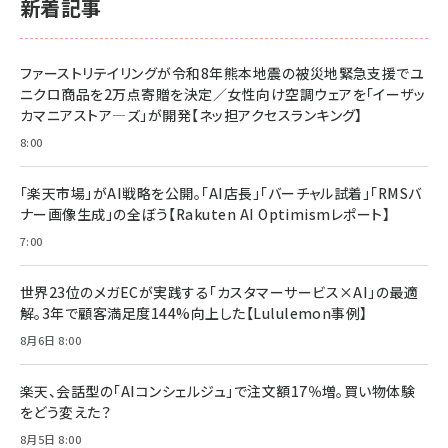
新着記事
ファーストリテイリングが令和8年熊本地震の被災地緊急支援でユ
ニクロ商品を2万点寄贈を決定／女性向け空調ウェアを「イーザッ
カマニアストア―ズ」が開発【ネッ担アクセスランキング】
8:00
「楽天市場」がAI戦略を公開。「AI店長」「バーチャル試着」「RMSバ
ナー画像生成」の全ぼう【Rakuten AI Optimismレポート】
7:00
世界23位のメガECが実践する「カスタマーサービス×AI」の最適
解。3年で顧客満足度144%向上した【Lululemon事例】
8月6日 8:00
楽天、会話型の「AIコンシェルジュ」で注文額17％増。買い物体験
をどう変えた？
8月5日 8:00