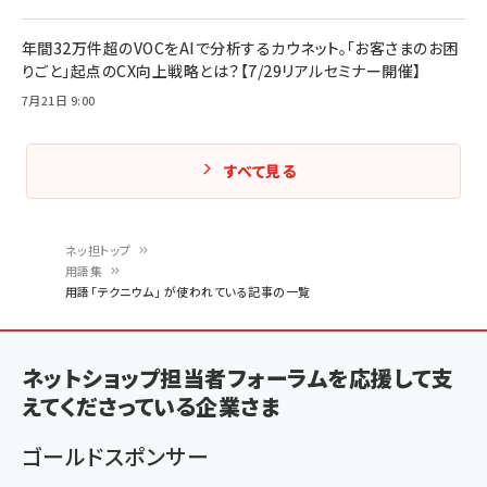
年間32万件超のVOCをAIで分析するカウネット。「お客さまのお困
りごと」起点のCX向上戦略とは？【7/29リアルセミナー開催】
7月21日 9:00
すべて見る
ネッ担トップ
用語集
パ
用語「テクニウム」 が使われている記事の一覧
ン
く
ネットショップ担当者フォーラムを応援して支
ず
えてくださっている企業さま
ゴールドスポンサー