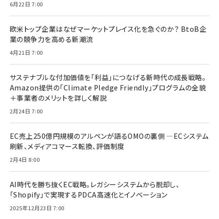
6月22日 7:00
欧米トップ企業はなぜマーケットプレイス化を急ぐのか？ BtoB企
業の競争力を高める新潮流
4月21日 7:00
サステナブルな付加価値を「利益」につなげる新時代の成長戦略。
Amazon提供の「Climate Pledge Friendly」プログラムの全貌
＋事業者のメリットを詳しく解説
2月24日 7:00
EC売上250億円規模のアルペンが語るOMOの裏側 ―ECシステム
刷新、メディアコマース転換、評価制度
2月4日 8:00
AI時代を勝ち抜くEC戦略。レガシーシステムから脱却し、
「Shopify」で実現するPDCA高速化とイノベーション
2025年12月23日 7:00