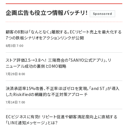
企画広告も役立つ情報バッチリ！
Sponsored
顧客の8割は「なんとなく」離脱する。ECリピート売上を最大化する
7つの鉄板シナリオをアクションリンクが公開
8月3日 7:00
ストア評価2.5→3.8へ！ 三陽商会の「SANYO公式アプリ」、リ
ニューアル成功の裏側とOMO戦略
7月29日 8:00
決済承認率15%改善、不正率ほぼゼロを実現。「and ST」が導入
したRiskifiedの網羅的な不正対策アプローチ
7月14日 7:00
ECビジネスに有効！ リピート促進や顧客満足度向上に直結する
「LINE通知メッセージ」とは？