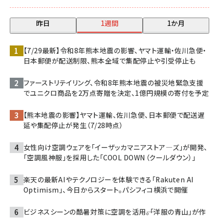
昨日
1週間
1か月
【7/29最新】令和8年熊本地震の影響、ヤマト運輸・佐川急便・
日本郵便が配送制限、熊本全域で集配停止や引受停止も
ファーストリテイリング、令和8年熊本地震の被災地緊急支援
でユニクロ商品を2万点寄贈を決定、1億円規模の寄付を予定
【熊本地震の影響】ヤマト運輸、佐川急便、日本郵便で配送遅
延や集配停止が発生（7/28時点）
女性向け空調ウェアを「イーザッカマニアストア―ズ」が開発、
「空調風神服」を採用した「COOL DOWN（クールダウン）」
楽天の最新AIやテクノロジーを体験できる「Rakuten AI
Optimism」、今日からスタート。パシフィコ横浜で開催
ビジネスシーンの酷暑対策に空調を活用――。「洋服の青山」が作