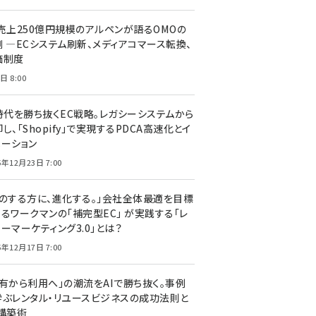
C売上250億円規模のアルペンが語るOMOの
側 ―ECシステム刷新、メディアコマース転換、
価制度
日 8:00
I時代を勝ち抜くEC戦略。レガシーシステムから
し、「Shopify」で実現するPDCA高速化とイ
ベーション
5年12月23日 7:00
声のする方に、進化する。」会社全体最適を目標
するワークマンの「補完型EC」 が実践する「レ
ーマーケティング3.0」とは？
5年12月17日 7:00
所有から利用へ」の潮流をAIで勝ち抜く。事例
学ぶレンタル・リユースビジネスの成功法則と
C構築術