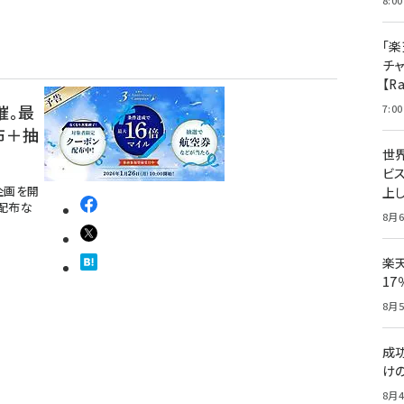
8:00
「楽
チ
【R
催。最
7:00
布＋抽
世
ビ
念企画を開
上し
配布な
8月6
楽
1
8月5
成
け
8月4