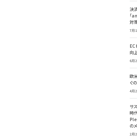
決
「a
対
7月1
E
向
6月2
欧
ぐ
4月2
サ
時代
Pl
の
2月2