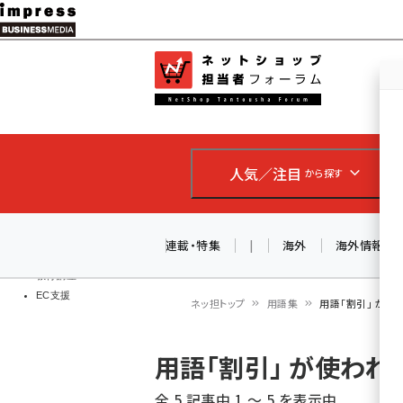
メ
イ
EC担当者
ネットショッ
ン
Web担当者
コ
製品導入
ン
企業IT
ソフト開発
テ
IoT・AI
人気／注目
から探す
ン
DCクラウド
研究・調査
ツ
エネルギー
に
連載・特集
|
海外
海外情報
ドローン
移
教育講座
EC支援
動
ネッ担トップ
用語集
用語「割引」 が
パ
用語「割引」 が使わ
ン
全 5 記事中 1 ～ 5 を表示中