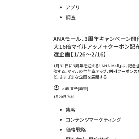
アプリ
調査
ANAモール、3周年キャンペーン開
大16倍マイルアップ＋クーポン配
選企画【1/26～2/16】
1月31日に3周年を迎える「ANA Mall」は、記
催する。マイルの付与率アップ、割引クーポンの
ど、さまざまな企画を展開する
大嶋 喜子
[執筆]
1月20日 7:30
集客
コンテンツマーケティング
価格戦略