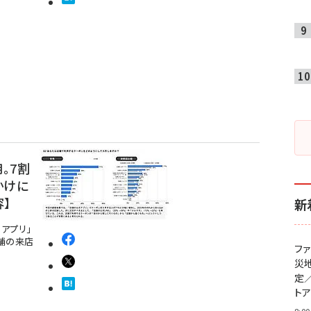
。7割
かけに
】
新
アプリ」
舗の来店
フ
災
定
ト