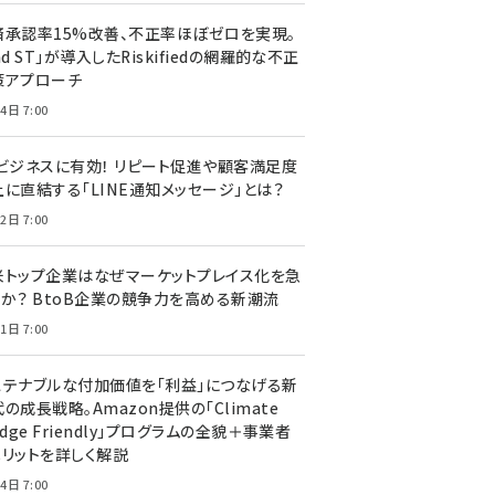
済承認率15%改善、不正率ほぼゼロを実現。
nd ST」が導入したRiskifiedの網羅的な不正
策アプローチ
4日 7:00
Cビジネスに有効！ リピート促進や顧客満足度
上に直結する「LINE通知メッセージ」とは？
2日 7:00
米トップ企業はなぜマーケットプレイス化を急
のか？ BtoB企業の競争力を高める新潮流
1日 7:00
ステナブルな付加価値を「利益」につなげる新
の成長戦略。Amazon提供の「Climate
edge Friendly」プログラムの全貌＋事業者
メリットを詳しく解説
4日 7:00