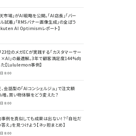
天市場」がAI戦略を公開。「AI店長」「バー
ャル試着」「RMSバナー画像生成」の全ぼう
akuten AI Optimismレポート】
界23位のメガECが実践する「カスタマーサー
ス×AI」の最適解。3年で顧客満足度144%向
た【Lululemon事例】
日 8:00
天、会話型の「AIコンシェルジュ」で注文額
7％増。買い物体験をどう変えた？
日 8:00
功事例を真似しても成果は出ない！？「自社だ
の答え」を見つけよう【ネッ担まとめ】
日 8:00