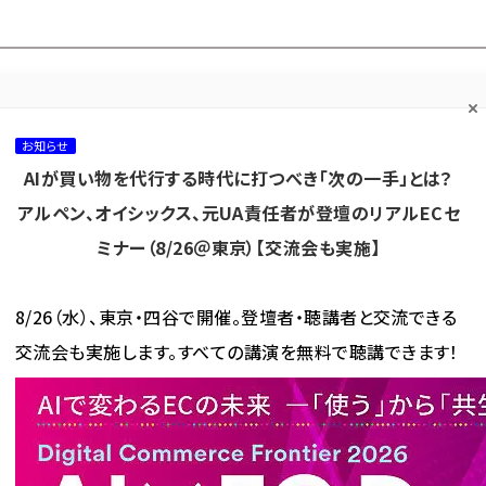
プ担当者フォーラム
ネッ
ネッ担お悩み相談
ネッ担アワー
ネッ担メルマ
て
室
ド！
ガ
お知らせ
AIが買い物を代行する時代に打つべき「次の一手」とは？
カテゴリ／種別
セミナー／イベント
から探す
から探す
アルペン、オイシックス、元UA責任者が登壇のリアルECセ
ミナー（8/26＠東京）【交流会も実施】
海外
AI
メタバース
集客
コンテンツマーケティング
8/26（水）、東京・四谷で開催。登壇者・聴講者と交流できる
交流会も実施します。すべての講演を無料で聴講できます！
使われている記事の一覧
れている記事の一覧