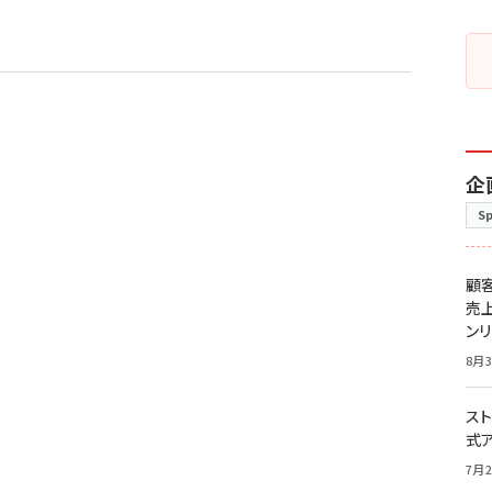
企
S
顧
売
ン
8月3
スト
式
7月2