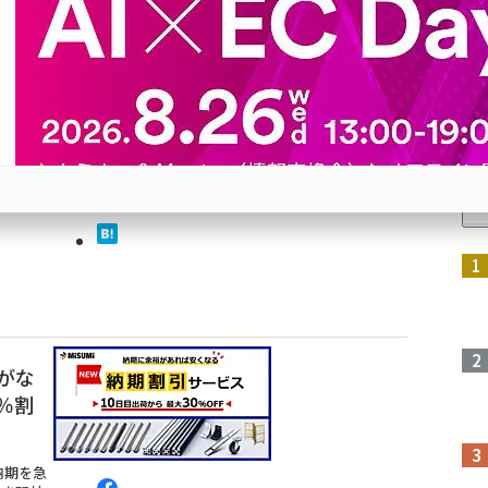
E」、
ル。最
日＞
人
内で
る
参加登録はこちら↑
がな
％割
で納期を急