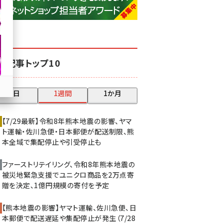
base (1074)
ビィ・フォアード (773)
revico (739)
気記事トップ10
昨日
1週間
1か月
【7/29最新】令和8年熊本地震の影響、ヤマ
ト運輸・佐川急便・日本郵便が配送制限、熊
本全域で集配停止や引受停止も
ファーストリテイリング、令和8年熊本地震の
被災地緊急支援でユニクロ商品を2万点寄
贈を決定、1億円規模の寄付を予定
【熊本地震の影響】ヤマト運輸、佐川急便、日
本郵便で配送遅延や集配停止が発生（7/28