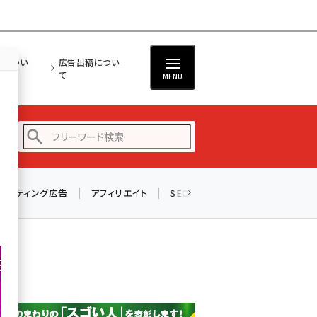
担につい
広告出稿につい
て
MENU
リスティング広告
アフィリエイト
SEO
メール
ソーシャル
amazon (2247)
yahoo (1900)
楽天 (1871)
ecbeing (1207)
アスクル (1119)