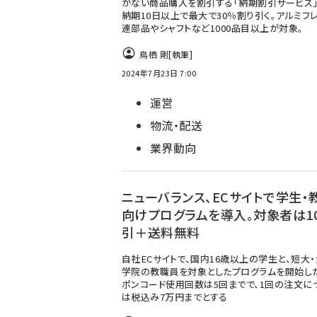
がない商品購入を割引する「納期割引サービス」
納期10日以上で最大で30％割り引く。アルミフ
連部品やシャフトなど1000品目以上が対象。
鳥栖 剛
[執筆]
2024年7月23日 7:00
運営
物流・配送
業界動向
ニューバランス、ECサイトで学生・
向けプログラムを導入。対象者は1
引＋送料無料
自社ECサイトで、国内16歳以上の学生と、短大・
学院の教職員を対象としたプログラムを開始し
ポンコード使用回数は5回までで、1回の注文に
は税込み7万円までとする