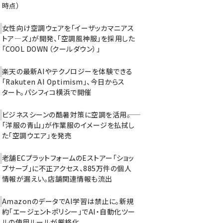
時点）
女性向け空調ウェアを「イーザッカマニアス
トア―ズ」が開発、「空調風神服」を採用した
「COOL DOWN（クールダウン）」
楽天の最新AIやテクノロジーを体験できる
「Rakuten AI Optimism」、今日からス
タート。パシフィコ横浜で開催
ビジネスシーンの酷暑対策に空調を活用――。
「洋服の青山」が作業服のイメージを払拭し
た「空調ウエア」を発売
老舗ECプラットフォームのEストアー「ショッ
プサーブ」に不正アクセス、885万件の個人
情報が漏えい。店舗関連情報も流出
AmazonのデータでAI学習は禁止に。新規
約「エージェントポリシー」でAI・自動化ツー
ルの使用ルールが厳格化