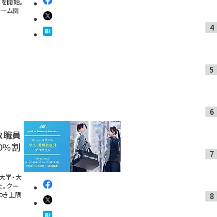
を開始。
レーム関
教職員
0％割
大学・大
た。クー
つき上限