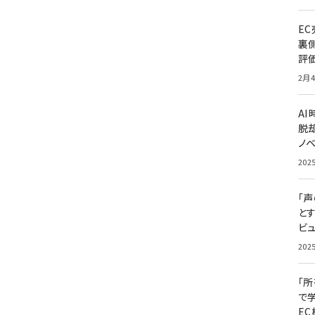
E
裏
評
2月4
A
脱却
ノ
202
「
と
ビュ
202
「
で
E