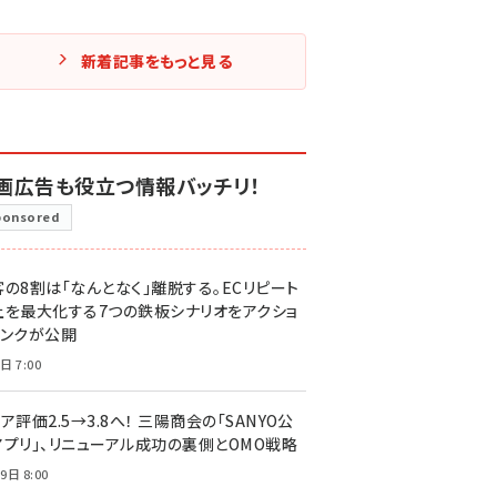
新着記事をもっと見る
画広告も役立つ情報バッチリ！
ponsored
客の8割は「なんとなく」離脱する。ECリピート
上を最大化する7つの鉄板シナリオをアクショ
リンクが公開
日 7:00
ア評価2.5→3.8へ！ 三陽商会の「SANYO公
アプリ」、リニューアル成功の裏側とOMO戦略
9日 8:00