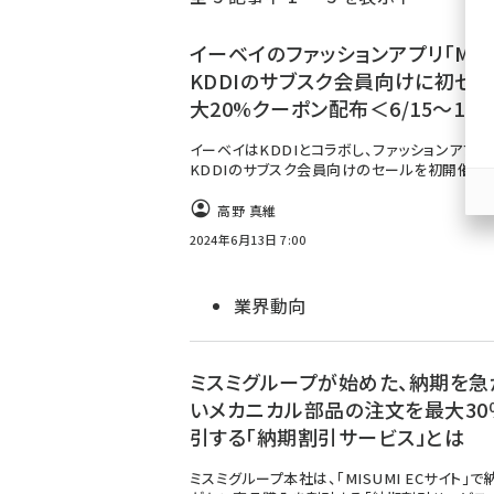
く
ず
イーベイのファッションアプリ「MOV
KDDIのサブスク会員向けに初セー
大20%クーポン配布＜6/15～17
イーベイはKDDIとコラボし、ファッションアプリ
KDDIのサブスク会員向けのセールを初開催す
高野 真維
2024年6月13日 7:00
業界動向
ミスミグループが始めた、納期を急
いメカニカル部品の注文を最大30
引する「納期割引サービス」とは
ミスミグループ本社は、「MISUMI ECサイト」