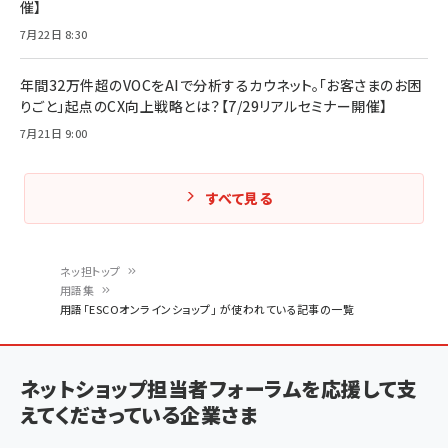
催】
7月22日 8:30
年間32万件超のVOCをAIで分析するカウネット。「お客さまのお困
りごと」起点のCX向上戦略とは？【7/29リアルセミナー開催】
7月21日 9:00
すべて見る
ネッ担トップ
用語集
パ
用語「ESCOオンラインショップ」 が使われている記事の一覧
ン
く
ネットショップ担当者フォーラムを応援して支
ず
えてくださっている企業さま