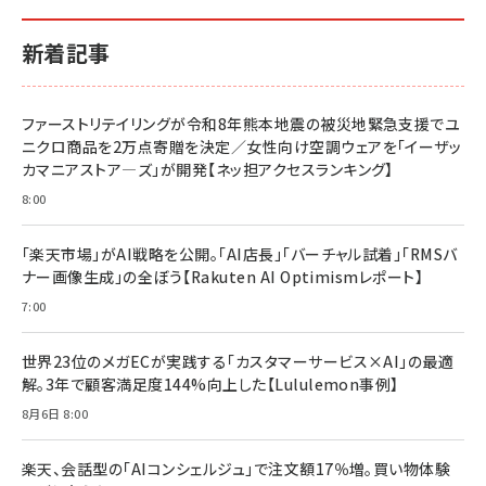
新着記事
ファーストリテイリングが令和8年熊本地震の被災地緊急支援でユ
ニクロ商品を2万点寄贈を決定／女性向け空調ウェアを「イーザッ
カマニアストア―ズ」が開発【ネッ担アクセスランキング】
8:00
「楽天市場」がAI戦略を公開。「AI店長」「バーチャル試着」「RMSバ
ナー画像生成」の全ぼう【Rakuten AI Optimismレポート】
7:00
世界23位のメガECが実践する「カスタマーサービス×AI」の最適
解。3年で顧客満足度144%向上した【Lululemon事例】
8月6日 8:00
楽天、会話型の「AIコンシェルジュ」で注文額17％増。買い物体験