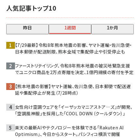
人気記事トップ10
昨日
1週間
1か月
【7/29最新】令和8年熊本地震の影響、ヤマト運輸・佐川急便・
日本郵便が配送制限、熊本全域で集配停止や引受停止も
ファーストリテイリング、令和8年熊本地震の被災地緊急支援
でユニクロ商品を2万点寄贈を決定、1億円規模の寄付を予定
【熊本地震の影響】ヤマト運輸、佐川急便、日本郵便で配送遅
延や集配停止が発生（7/28時点）
女性向け空調ウェアを「イーザッカマニアストア―ズ」が開発、
「空調風神服」を採用した「COOL DOWN（クールダウン）」
楽天の最新AIやテクノロジーを体験できる「Rakuten AI
Optimism」、今日からスタート。パシフィコ横浜で開催