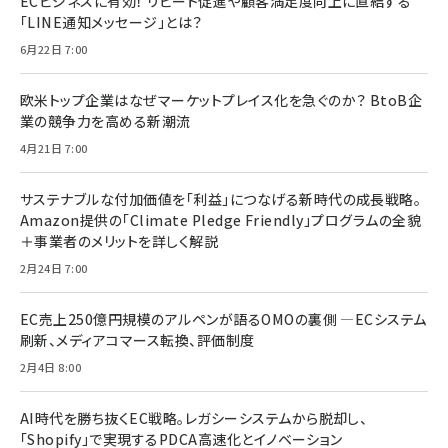
ECビジネスに有効！ リピート促進や顧客満足度向上に直結する
「LINE通知メッセージ」とは？
6月22日 7:00
欧米トップ企業はなぜマーケットプレイス化を急ぐのか？ BtoB企
業の競争力を高める新潮流
4月21日 7:00
サステナブルな付加価値を「利益」につなげる新時代の成長戦略。
Amazon提供の「Climate Pledge Friendly」プログラムの全貌
＋事業者のメリットを詳しく解説
2月24日 7:00
EC売上250億円規模のアルペンが語るOMOの裏側 ―ECシステム
刷新、メディアコマース転換、評価制度
2月4日 8:00
AI時代を勝ち抜くEC戦略。レガシーシステムから脱却し、
「Shopify」で実現するPDCA高速化とイノベーション