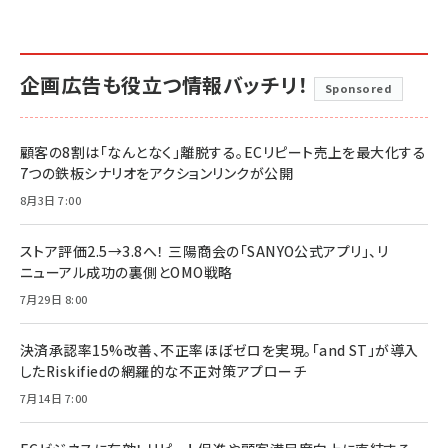
企画広告も役立つ情報バッチリ！
Sponsored
顧客の8割は「なんとなく」離脱する。ECリピート売上を最大化する
7つの鉄板シナリオをアクションリンクが公開
8月3日 7:00
ストア評価2.5→3.8へ！ 三陽商会の「SANYO公式アプリ」、リ
ニューアル成功の裏側とOMO戦略
7月29日 8:00
決済承認率15%改善、不正率ほぼゼロを実現。「and ST」が導入
したRiskifiedの網羅的な不正対策アプローチ
7月14日 7:00