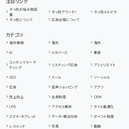
注目リンク
ネッ担お悩み相談
ネッ担アワード！
ネッ担メルマガ
室
ネッ担について
広告出稿について
カテゴリ
海外情報
海外
海外
AI
メタバース
集客
コンテンツマーケ
リスティング広告
アフィリエイト
ティング
SEO
メール
ソーシャル
広告
音声ショッピング
アプリ
売上向上
会員制度
CRM
LPO
アクセス解析
サイト最適化
スマホ・タブレット
データ・競合分析
ポイント制度
レコメンド
写真
動画