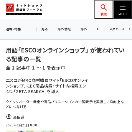
メ
ネットショップ担当者フォーラム
イ
検索
MENU
ン
コ
連載・特集
|
海外
海外情報
海外
AI
メタバース
ン
テ
用語「ESCOオンラインショップ」 が使われてい
ン
る記事の一覧
ツ
amazon (2247)
全 1 記事中 1 ～ 1 を表示中
に
yahoo (1901)
移
エスコがMRO商材購買サイト「ESCOオンライ
ンショップ」にEC商品検索・サイト内検索エン
動
楽天 (1871)
ジン「ZETA SEARCH」を導入
ecbeing (1207)
クイックオーダー機能や商品バリエーションの一覧表示を実装し、UX向上な
どにつなげる
アスクル (1119)
藤田遥
base (1075)
2025年1月21日 8:30
ビィ・フォアード (773)