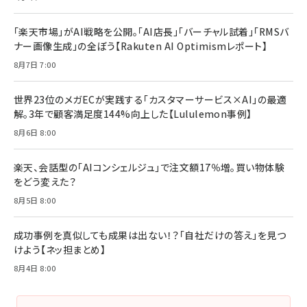
「楽天市場」がAI戦略を公開。「AI店長」「バーチャル試着」「RMSバ
ナー画像生成」の全ぼう【Rakuten AI Optimismレポート】
8月7日 7:00
世界23位のメガECが実践する「カスタマーサービス×AI」の最適
解。3年で顧客満足度144%向上した【Lululemon事例】
8月6日 8:00
楽天、会話型の「AIコンシェルジュ」で注文額17％増。買い物体験
をどう変えた？
8月5日 8:00
成功事例を真似しても成果は出ない！？「自社だけの答え」を見つ
けよう【ネッ担まとめ】
8月4日 8:00