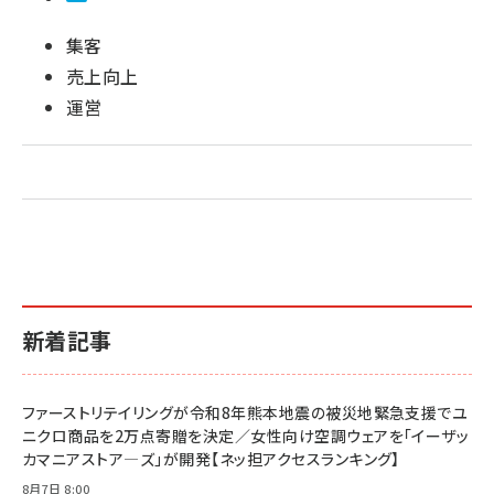
集客
売上向上
運営
新着記事
ファーストリテイリングが令和8年熊本地震の被災地緊急支援でユ
ニクロ商品を2万点寄贈を決定／女性向け空調ウェアを「イーザッ
カマニアストア―ズ」が開発【ネッ担アクセスランキング】
8月7日 8:00