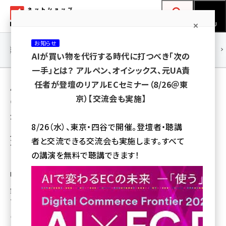
メ
ネットショップ担当者フォーラム
イ
検索
MENU
ン
お知らせ
コ
連載・特集
|
海外
海外情報
海外
AI
メタバース
AIが買い物を代行する時代に打つべき「次の
ン
一手」とは？ アルペン、オイシックス、元UA責
テ
用語「HiO ICE CREAM」 が使われている記事
任者が登壇のリアルECセミナー（8/26＠東
ン
京）【交流会も実施】
の一覧
ツ
amazon (2249)
全 3 記事中 1 ～ 3 を表示中
に
8/26（水）、東京・四谷で開催。登壇者・聴講
yahoo (1901)
移
食品EC事業者必見！「HiO ICE CREAM」のサ
者と交流できる交流会も実施します。すべて
ブスクに利用者が急増している理由とは？
動
楽天 (1871)
の講演を無料で聴講できます！
【9/17開催の無料ウェビナー】
ecbeing (1207)
D2Cビジネスに詳しいフラクタの河野貴伸さんが、注目のクラフトD2Cアイス
「HiO ICE CREAM」の創業者 西尾修平さんと対談。HiOが支持される最大の
アスクル (1119)
理由「美味しさ」を追求するために実践している3つのアプローチについて
ディスカッションします
base (1077)
公文 紫都
ビィ・フォアード (773)