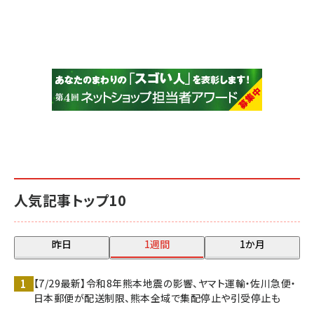
人気記事トップ10
昨日
1週間
1か月
【7/29最新】令和8年熊本地震の影響、ヤマト運輸・佐川急便・
日本郵便が配送制限、熊本全域で集配停止や引受停止も