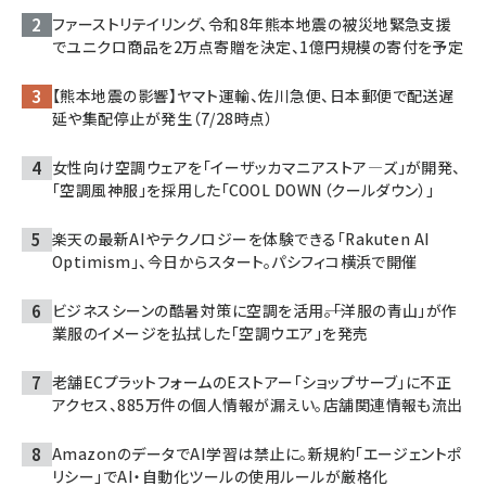
ファーストリテイリング、令和8年熊本地震の被災地緊急支援
でユニクロ商品を2万点寄贈を決定、1億円規模の寄付を予定
【熊本地震の影響】ヤマト運輸、佐川急便、日本郵便で配送遅
延や集配停止が発生（7/28時点）
女性向け空調ウェアを「イーザッカマニアストア―ズ」が開発、
「空調風神服」を採用した「COOL DOWN（クールダウン）」
楽天の最新AIやテクノロジーを体験できる「Rakuten AI
Optimism」、今日からスタート。パシフィコ横浜で開催
ビジネスシーンの酷暑対策に空調を活用――。「洋服の青山」が作
業服のイメージを払拭した「空調ウエア」を発売
老舗ECプラットフォームのEストアー「ショップサーブ」に不正
アクセス、885万件の個人情報が漏えい。店舗関連情報も流出
AmazonのデータでAI学習は禁止に。新規約「エージェントポ
リシー」でAI・自動化ツールの使用ルールが厳格化