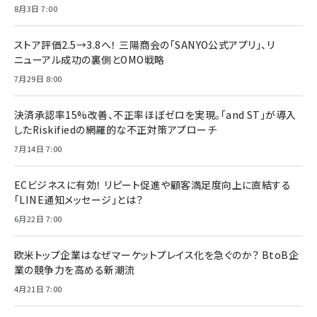
8月3日 7:00
ストア評価2.5→3.8へ！ 三陽商会の「SANYO公式アプリ」、リ
ニューアル成功の裏側とOMO戦略
7月29日 8:00
決済承認率15%改善、不正率ほぼゼロを実現。「and ST」が導入
したRiskifiedの網羅的な不正対策アプローチ
7月14日 7:00
ECビジネスに有効！ リピート促進や顧客満足度向上に直結する
「LINE通知メッセージ」とは？
6月22日 7:00
欧米トップ企業はなぜマーケットプレイス化を急ぐのか？ BtoB企
業の競争力を高める新潮流
4月21日 7:00