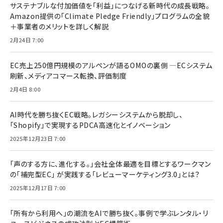
サステナブルな付加価値を「利益」につなげる新時代の成長戦略。
Amazon提供の「Climate Pledge Friendly」プログラムの全貌
＋事業者のメリットを詳しく解説
2月24日 7:00
EC売上250億円規模のアルペンが語るOMOの裏側 ―ECシステム
刷新、メディアコマース転換、評価制度
2月4日 8:00
AI時代を勝ち抜くEC戦略。レガシーシステムから脱却し、
「Shopify」で実現するPDCA高速化とイノベーション
2025年12月23日 7:00
「声のする方に、進化する。」会社全体最適を目標とするワークマン
の「補完型EC」 が実践する「レビューマーケティング3.0」とは？
2025年12月17日 7:00
「所有から利用へ」の潮流をAIで勝ち抜く。事例で学ぶレンタル・リ