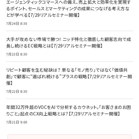
エージェンティックコマースへの備え、売上拡大と効率化を実現す
るポイント、セールスとマーケティングの成果につなげる考え方な
どが学べる【7/29リアルセミナー開催】
7月24日 8:30
大手が攻めない市場で勝つ！ ニッチ特化と徹底した顧客志向で成
長し続けるEC戦略とは【7/29リアルセミナー開催】
7月23日 8:30
リピート顧客を生む秘訣は？ 単なる「モノ売り」ではなく「価値共
創」で顧客に“選ばれ続ける”プラスの戦略【7/29リアルセミナー開
催】
7月22日 8:30
年間32万件超のVOCをAIで分析するカウネット。「お客さまのお困
りごと」起点のCX向上戦略とは？【7/29リアルセミナー開催】
7月21日 9:00