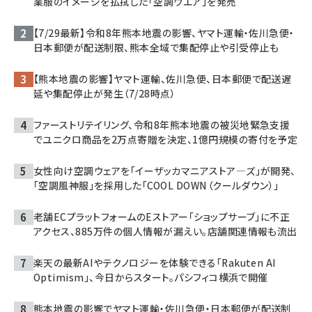
業服のイメージを払拭した「空調ウエア」を発売
【7/29最新】令和8年熊本地震の影響、ヤマト運輸・佐川急便・
日本郵便が配送制限、熊本全域で集配停止や引受停止も
【熊本地震の影響】ヤマト運輸、佐川急便、日本郵便で配送遅
延や集配停止が発生（7/28時点）
ファーストリテイリング、令和8年熊本地震の被災地緊急支援
でユニクロ商品を2万点寄贈を決定、1億円規模の寄付を予定
女性向け空調ウェアを「イーザッカマニアストア―ズ」が開発、
「空調風神服」を採用した「COOL DOWN（クールダウン）」
老舗ECプラットフォームのEストアー「ショップサーブ」に不正
アクセス、885万件の個人情報が漏えい。店舗関連情報も流出
楽天の最新AIやテクノロジーを体験できる「Rakuten AI
Optimism」、今日からスタート。パシフィコ横浜で開催
熊本地震の影響でヤマト運輸・佐川急便・日本郵便が配送制