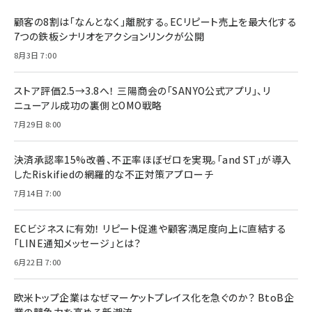
顧客の8割は「なんとなく」離脱する。ECリピート売上を最大化する
7つの鉄板シナリオをアクションリンクが公開
8月3日 7:00
ストア評価2.5→3.8へ！ 三陽商会の「SANYO公式アプリ」、リ
ニューアル成功の裏側とOMO戦略
7月29日 8:00
決済承認率15%改善、不正率ほぼゼロを実現。「and ST」が導入
したRiskifiedの網羅的な不正対策アプローチ
7月14日 7:00
ECビジネスに有効！ リピート促進や顧客満足度向上に直結する
「LINE通知メッセージ」とは？
6月22日 7:00
欧米トップ企業はなぜマーケットプレイス化を急ぐのか？ BtoB企