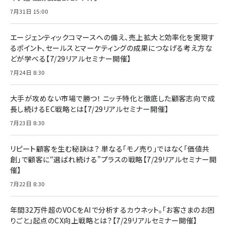
7月31日 15:00
エージェンティックコマースへの備え、売上拡大と効率化を実現す
るポイント、セールスとマーケティングの成果につなげる考え方な
どが学べる【7/29リアルセミナー開催】
7月24日 8:30
大手が攻めない市場で勝つ！ ニッチ特化と徹底した顧客志向で成
長し続けるEC戦略とは【7/29リアルセミナー開催】
7月23日 8:30
リピート顧客を生む秘訣は？ 単なる「モノ売り」ではなく「価値共
創」で顧客に“選ばれ続ける”プラスの戦略【7/29リアルセミナー開
催】
7月22日 8:30
年間32万件超のVOCをAIで分析するカウネット。「お客さまのお困
りごと」起点のCX向上戦略とは？【7/29リアルセミナー開催】