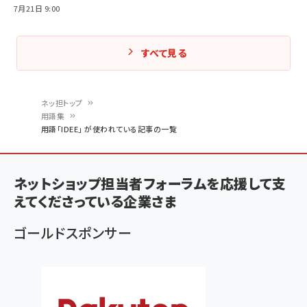
7月21日 9:00
すべて見る
ネッ担トップ
用語集
パ
用語「IDEE」 が使われている記事の一覧
ン
く
ネットショップ担当者フォーラムを応援して支
ず
えてくださっている企業さま
ゴールドスポンサー