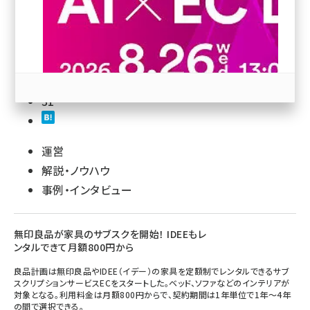
revico (739)
92
31
運営
参加登録はこちら↑
解説・ノウハウ
事例・インタビュー
無印良品が家具のサブスクを開始！ IDEEもレ
ンタルできて月額800円から
良品計画は無印良品やIDEE（イデー）の家具を定額制でレンタルできるサブ
スクリプションサービスECをスタートした。ベッド、ソファなどのインテリアが
対象となる。利用料金は月額800円からで、契約期間は1年単位で1年～4年
の間で選択できる。