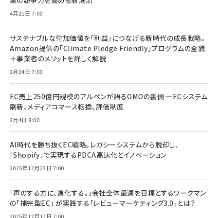
業の競争力を高める新潮流
4月21日 7:00
サステナブルな付加価値を「利益」につなげる新時代の成長戦略。
Amazon提供の「Climate Pledge Friendly」プログラムの全貌
＋事業者のメリットを詳しく解説
2月24日 7:00
EC売上250億円規模のアルペンが語るOMOの裏側 ―ECシステム
刷新、メディアコマース転換、評価制度
2月4日 8:00
AI時代を勝ち抜くEC戦略。レガシーシステムから脱却し、
「Shopify」で実現するPDCA高速化とイノベーション
2025年12月23日 7:00
「声のする方に、進化する。」会社全体最適を目標とするワークマン
の「補完型EC」 が実践する「レビューマーケティング3.0」とは？
2025年12月17日 7:00