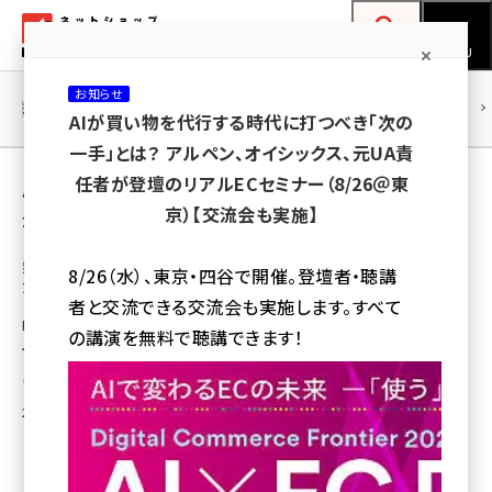
メ
ネットショップ担当者フォーラム
イ
検索
MENU
ン
お知らせ
コ
連載・特集
|
海外
海外情報
海外
AI
メタバース
AIが買い物を代行する時代に打つべき「次の
ン
一手」とは？ アルペン、オイシックス、元UA責
テ
用語「IDEE」 が使われている記事の一覧
任者が登壇のリアルECセミナー（8/26＠東
ン
京）【交流会も実施】
全 3 記事中 1 ～ 3 を表示中
ツ
amazon (2244)
に
無印良品の子会社IDEEがEC事業部を解体し
8/26（水）、東京・四谷で開催。登壇者・聴講
たワケ
yahoo (1899)
移
者と交流できる交流会も実施します。すべて
動
EC事業部を解体し、宣伝販促室の中にECチームを組み入れることで全社売
楽天 (1871)
の講演を無料で聴講できます！
上拡大をめざした
ecbeing (1207)
中川 昌俊
アスクル (1117)
2016年8月8日 9:00
base (1071)
ビィ・フォアード (773)