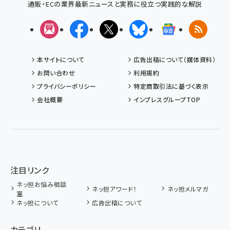
通販・ECの業界最新ニュースと実務に役立つ実践的な解説
メルマガ
Facebook
X(エックス)
Bluesky
Googleニュ
RSS
本サイトについて
広告出稿について（媒体資料）
お問い合わせ
利用規約
プライバシーポリシー
特定商取引法に基づく表示
会社概要
インプレスグループTOP
注目リンク
ネッ担お悩み相談
ネッ担アワード！
ネッ担メルマガ
室
ネッ担について
広告出稿について
カテゴリ