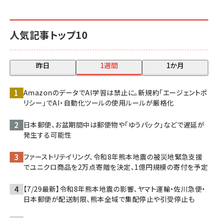
人気記事トップ10
昨日
1週間
1か月
AmazonのデータでAI学習は禁止に。新規約「エージェントポ
リシー」でAI・自動化ツールの使用ルールが厳格化
日本郵便、お盆期間中は郵便物や「ゆうパック」などで遅延が
発生する可能性
ファーストリテイリング、令和8年熊本地震の被災地緊急支援
でユニクロ商品を2万点寄贈を決定、1億円規模の寄付を予定
【7/29最新】令和8年熊本地震の影響、ヤマト運輸・佐川急便・
日本郵便が配送制限、熊本全域で集配停止や引受停止も