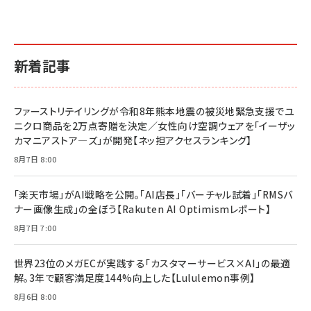
新着記事
ファーストリテイリングが令和8年熊本地震の被災地緊急支援でユ
ニクロ商品を2万点寄贈を決定／女性向け空調ウェアを「イーザッ
カマニアストア―ズ」が開発【ネッ担アクセスランキング】
8月7日 8:00
「楽天市場」がAI戦略を公開。「AI店長」「バーチャル試着」「RMSバ
ナー画像生成」の全ぼう【Rakuten AI Optimismレポート】
8月7日 7:00
世界23位のメガECが実践する「カスタマーサービス×AI」の最適
解。3年で顧客満足度144%向上した【Lululemon事例】
8月6日 8:00