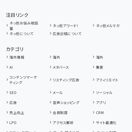
注目リンク
ネッ担お悩み相談
ネッ担アワード！
ネッ担メルマガ
室
ネッ担について
広告出稿について
カテゴリ
海外情報
海外
海外
AI
メタバース
集客
コンテンツマーケ
リスティング広告
アフィリエイト
ティング
SEO
メール
ソーシャル
広告
音声ショッピング
アプリ
売上向上
会員制度
CRM
LPO
アクセス解析
サイト最適化