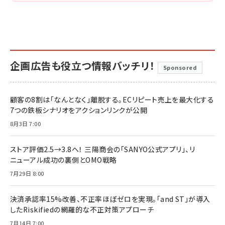
企画広告も役立つ情報バッチリ！
Sponsored
顧客の8割は「なんとなく」離脱する。ECリピート売上を最大化する
7つの鉄板シナリオをアクションリンクが公開
8月3日 7:00
ストア評価2.5→3.8へ！ 三陽商会の「SANYO公式アプリ」、リ
ニューアル成功の裏側とOMO戦略
7月29日 8:00
決済承認率15%改善、不正率ほぼゼロを実現。「and ST」が導入
したRiskifiedの網羅的な不正対策アプローチ
7月14日 7:00