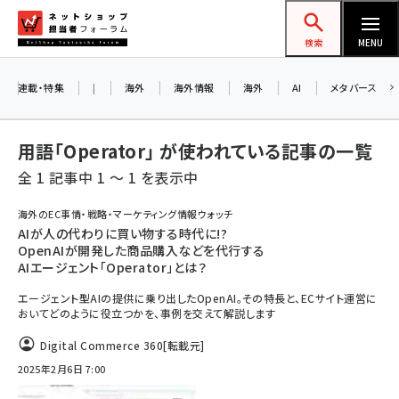
メ
ネットショップ担当者フォーラム
イ
検索
MENU
ン
コ
連載・特集
|
海外
海外情報
海外
AI
メタバース
ン
テ
用語「Operator」 が使われている記事の一覧
ン
全 1 記事中 1 ～ 1 を表示中
ツ
amazon (2253)
に
海外のEC事情・戦略・マーケティング情報ウォッチ
AIが人の代わりに買い物する時代に!?
yahoo (1905)
移
OpenAIが開発した商品購入などを代行する
動
楽天 (1873)
AIエージェント「Operator」とは？
エージェント型AIの提供に乗り出したOpenAI。その特長と、ECサイト運営に
ecbeing (1210)
おいてどのように役立つかを、事例を交えて解説します
アスクル (1122)
Digital Commerce 360
[転載元]
base (1079)
2025年2月6日 7:00
ビィ・フォアード (776)