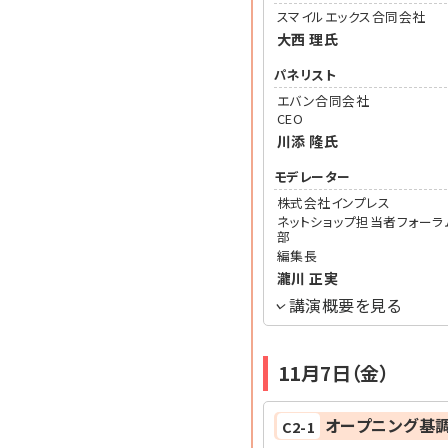
スマイルエックス合同会社
大西 理
氏
パネリスト
エバン合同会社
CEO
川添 隆
氏
モデレーター
株式会社インプレス
ネットショップ担当者フォーラ
部
編集長
瀧川 正実
講演概要を見る
11月7日（金）
オープニング基
C2-1