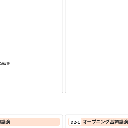
ム編集
調講演
オープニング基調講
D2-1