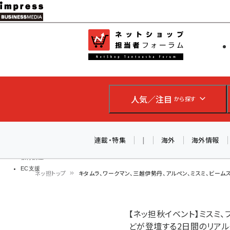
メ
イ
EC担当者
ネットショッ
ン
Web担当者
コ
製品導入
ン
企業IT
ソフト開発
テ
IoT・AI
人気／注目
から探す
ン
DCクラウド
研究・調査
ツ
エネルギー
に
連載・特集
|
海外
海外情報
ドローン
移
教育講座
EC支援
動
ネッ担トップ
キタムラ、ワークマン、三越伊勢丹、アルペン、ミスミ、ビームス
パ
ン
【ネッ担秋イベント】ミスミ
どが登壇する2日間のリア