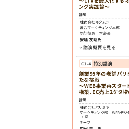
～LTVを最大化する
ング実践論～
講師
株式会社キタムラ
統合マーケティング本部
執行役員 本部長
安達 友昭
氏
講演概要を見る
特別講演
C1-4
創業95年の老舗パリ
たな挑戦
～WEB事業再スター
構築、EC売上2ケタ
講師
株式会社パリミキ
マーケティング部 WEBデジ
EC課
チーフ
田代 竜一
氏