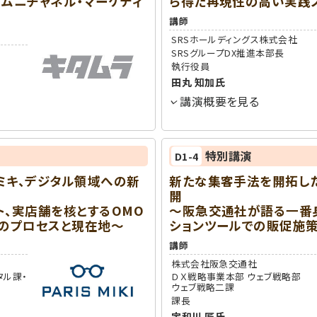
オムニチャネル・マーケティ
ら得た再現性の高い実践
講師
SRSホールディングス株式会社
SRSグループDX推進本部長
執行役員
田丸 知加
氏
講演概要を見る
特別講演
D1-4
ミキ、デジタル領域への新
新たな集客手法を開拓した
開
ト、実店舗を核とするOMO
～阪急交通社が語る一番
増のプロセスと現在地～
ションツールでの販促施
講師
株式会社阪急交通社
タル課・
ＤＸ戦略事業本部 ウェブ戦略部
ウェブ戦略二課
課長
宇和川 匠
氏