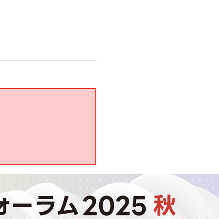
base (1068)
ビィ・フォアード (769)
revico (737)