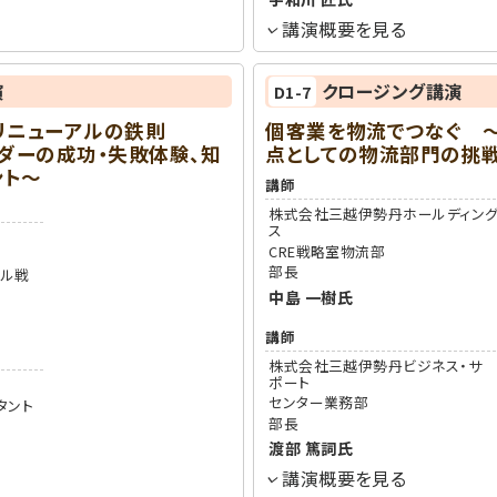
講演概要を見る
演
クロージング講演
D1-7
リニューアルの鉄則
個客業を物流でつなぐ 
ンダーの成功・失敗体験、知
点としての物流部門の挑
ント～
講師
株式会社三越伊勢丹ホールディン
ス
CRE戦略室物流部
部長
ール戦
中島 一樹
氏
講師
株式会社三越伊勢丹ビジネス・サ
ポート
センター業務部
タント
部長
渡部 篤詞
氏
講演概要を見る