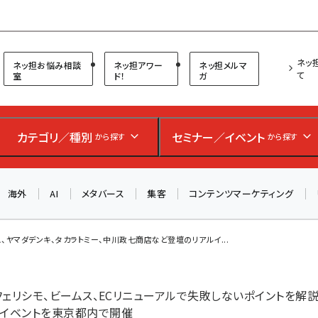
プ担当者フォーラム
ネッ
ネッ担お悩み相談
ネッ担アワー
ネッ担メルマ
て
室
ド！
ガ
カテゴリ／種別
セミナー／イベント
から探す
から探す
海外
AI
メタバース
集客
コンテンツマーケティング
、ヤマダデンキ、タカラトミー、中川政七商店など登壇のリアルイ...
、フェリシモ、ビームス、ECリニューアルで失敗しないポイントを解
ルイベントを東京都内で開催