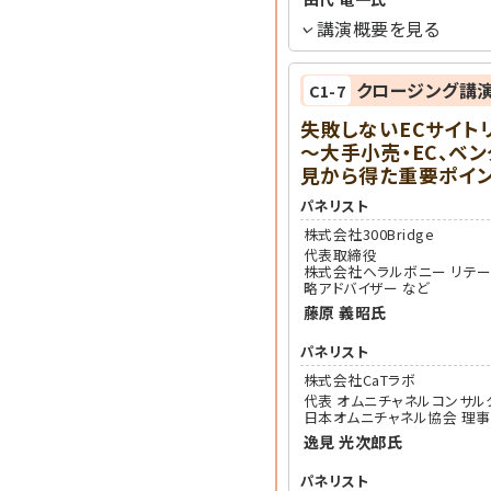
講演概要を見る
クロージング講
C1-7
失敗しないECサイト
～大手小売・EC、ベ
見から得た重要ポイ
パネリスト
株式会社300Bridge
代表取締役
株式会社ヘラルボニー リテ
略アドバイザー など
藤原 義昭
氏
パネリスト
株式会社CaTラボ
代表 オムニチャネルコンサル
日本オムニチャネル協会 理事
逸見 光次郎
氏
パネリスト