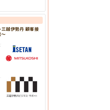
～三越伊勢丹 顧客接
戦～
グ