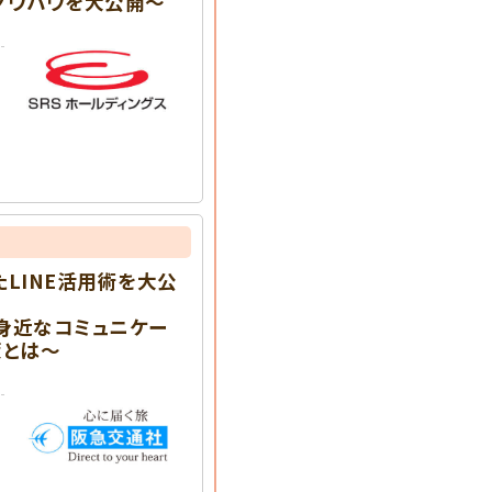
ノウハウを大公開～
LINE活用術を大公
身近なコミュニケー
策とは～