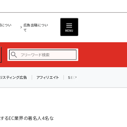
担につい
広告出稿につい
て
MENU
リスティング広告
アフィリエイト
SEO
メール
ソーシャル
amazon (2236)
yahoo (1896)
楽天 (1865)
ecbeing (1204)
説するEC業界の著名人4名な
アスクル (1112)