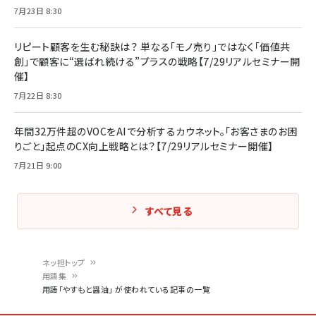
7月23日 8:30
リピート顧客を生む秘訣は？ 単なる「モノ売り」ではなく「価値共
創」で顧客に“選ばれ続ける”プラスの戦略【7/29リアルセミナー開
催】
7月22日 8:30
年間32万件超のVOCをAIで分析するカウネット。「お客さまのお困
りごと」起点のCX向上戦略とは？【7/29リアルセミナー開催】
7月21日 9:00
すべて見る
ネッ担トップ
用語集
パ
用語「やすもと醤油」 が使われている記事の一覧
ン