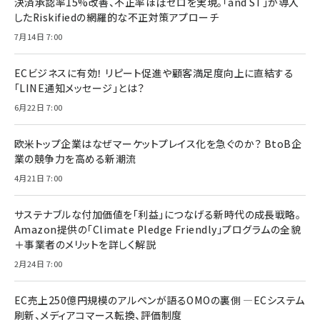
決済承認率15%改善、不正率ほぼゼロを実現。「and ST」が導入
したRiskifiedの網羅的な不正対策アプローチ
7月14日 7:00
ECビジネスに有効！ リピート促進や顧客満足度向上に直結する
「LINE通知メッセージ」とは？
6月22日 7:00
欧米トップ企業はなぜマーケットプレイス化を急ぐのか？ BtoB企
業の競争力を高める新潮流
4月21日 7:00
サステナブルな付加価値を「利益」につなげる新時代の成長戦略。
Amazon提供の「Climate Pledge Friendly」プログラムの全貌
＋事業者のメリットを詳しく解説
2月24日 7:00
EC売上250億円規模のアルペンが語るOMOの裏側 ―ECシステム
刷新、メディアコマース転換、評価制度