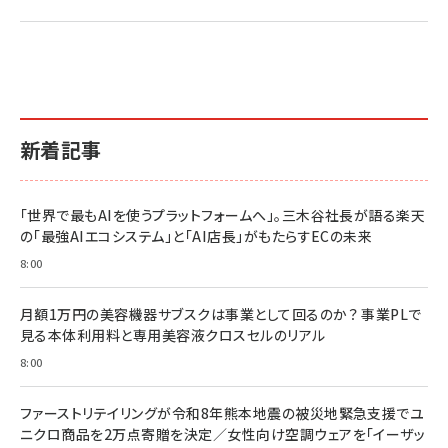
新着記事
「世界で最もAIを使うプラットフォームへ」。三木谷社長が語る楽天
の「最強AIエコシステム」と「AI店長」がもたらすECの未来
8:00
月額1万円の美容機器サブスクは事業として回るのか？ 事業PLで
見る本体利用料と専用美容液クロスセルのリアル
8:00
ファーストリテイリングが令和8年熊本地震の被災地緊急支援でユ
ニクロ商品を2万点寄贈を決定／女性向け空調ウェアを「イーザッ