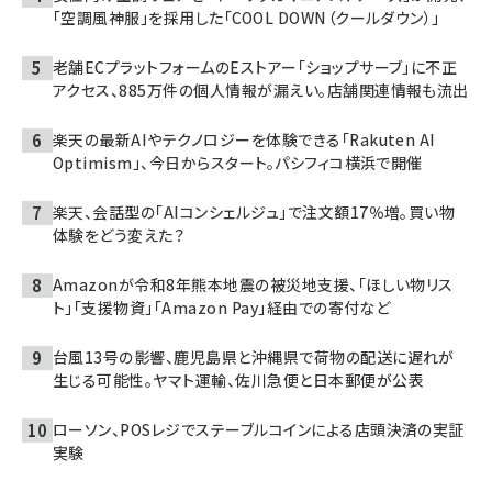
「空調風神服」を採用した「COOL DOWN（クールダウン）」
老舗ECプラットフォームのEストアー「ショップサーブ」に不正
アクセス、885万件の個人情報が漏えい。店舗関連情報も流出
楽天の最新AIやテクノロジーを体験できる「Rakuten AI
Optimism」、今日からスタート。パシフィコ横浜で開催
楽天、会話型の「AIコンシェルジュ」で注文額17％増。買い物
体験をどう変えた？
Amazonが令和8年熊本地震の被災地支援、「ほしい物リス
ト」「支援物資」「Amazon Pay」経由での寄付など
台風13号の影響、鹿児島県と沖縄県で荷物の配送に遅れが
生じる可能性。ヤマト運輸、佐川急便と日本郵便が公表
ローソン、POSレジでステーブルコインによる店頭決済の実証
実験