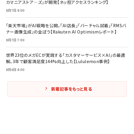
カマニアストア―ズ」が開発【ネッ担アクセスランキング】
8月7日 8:00
「楽天市場」がAI戦略を公開。「AI店長」「バーチャル試着」「RMSバ
ナー画像生成」の全ぼう【Rakuten AI Optimismレポート】
8月7日 7:00
世界23位のメガECが実践する「カスタマーサービス×AI」の最適
解。3年で顧客満足度144%向上した【Lululemon事例】
8月6日 8:00
新着記事をもっと見る