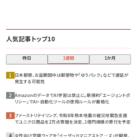
人気記事トップ10
昨日
1週間
1か月
日本郵便、お盆期間中は郵便物や「ゆうパック」などで遅延が
発生する可能性
AmazonのデータでAI学習は禁止に。新規約「エージェントポ
リシー」でAI・自動化ツールの使用ルールが厳格化
ファーストリテイリング、令和8年熊本地震の被災地緊急支援
でユニクロ商品を2万点寄贈を決定、1億円規模の寄付を予定
女性向け空調ウェアを「イーザッカマニアストア―ズ」が開発、