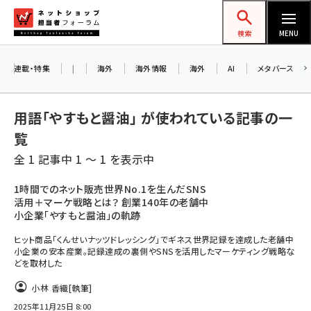
メ
ネットショップ担当者フォーラム
イ
検索
MENU
ン
コ
連載・特集
|
海外
海外情報
海外
AI
メタバース
ン
テ
用語「やすもと醤油」 が使われている記事の一
ン
覧
ツ
amazon (2259)
全 1 記事中 1 ～ 1 を表示中
に
yahoo (1910)
移
1時間でのネット販売世界No.1を生んだSNS
活用＋マーケ戦略とは？ 創業140年の老舗中
動
楽天 (1878)
小企業「やすもと醤油」の軌跡
ecbeing (1213)
ヒット商品「くんせいナッツドレッシング」でギネス世界記録を達成した老舗中
小企業の安本産業。記録達成の裏側やSNSを活用したマーケティング戦略な
アスクル (1126)
どを取材した
base (1085)
小林 香織
[執筆]
2025年11月25日 8:00
ビィ・フォアード (786)