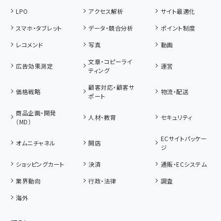
LPO
アクセス解析
サイト最適化
スマホ・タブレット
データ・競合分析
ポイント制度
レコメンド
写真
動画
文章・コピーライ
広告効果測定
運営
ティング
顧客対応・顧客サ
価格戦略
物流・配送
ポート
商品企画・開発
人材・教育
セキュリティ
（MD）
ECサイトパッケー
オムニチャネル
開店
ジ
ショッピングカート
決済
通販・ECシステム
業界動向
行政・法律
調査
海外