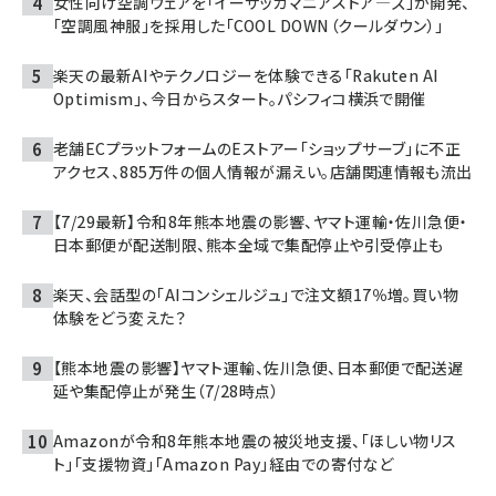
女性向け空調ウェアを「イーザッカマニアストア―ズ」が開発、
「空調風神服」を採用した「COOL DOWN（クールダウン）」
楽天の最新AIやテクノロジーを体験できる「Rakuten AI
Optimism」、今日からスタート。パシフィコ横浜で開催
老舗ECプラットフォームのEストアー「ショップサーブ」に不正
アクセス、885万件の個人情報が漏えい。店舗関連情報も流出
【7/29最新】令和8年熊本地震の影響、ヤマト運輸・佐川急便・
日本郵便が配送制限、熊本全域で集配停止や引受停止も
楽天、会話型の「AIコンシェルジュ」で注文額17％増。買い物
体験をどう変えた？
【熊本地震の影響】ヤマト運輸、佐川急便、日本郵便で配送遅
延や集配停止が発生（7/28時点）
Amazonが令和8年熊本地震の被災地支援、「ほしい物リス
ト」「支援物資」「Amazon Pay」経由での寄付など