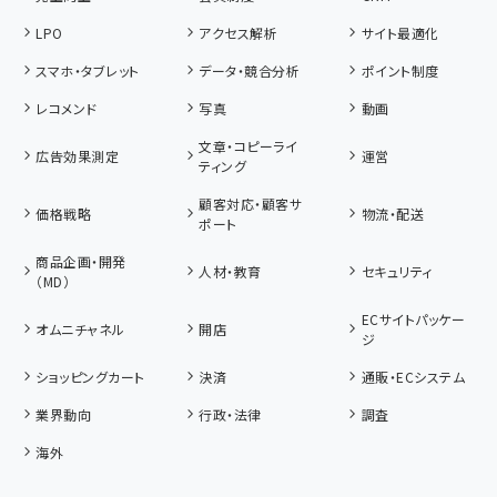
LPO
アクセス解析
サイト最適化
スマホ・タブレット
データ・競合分析
ポイント制度
レコメンド
写真
動画
文章・コピーライ
広告効果測定
運営
ティング
顧客対応・顧客サ
価格戦略
物流・配送
ポート
商品企画・開発
人材・教育
セキュリティ
（MD）
ECサイトパッケー
オムニチャネル
開店
ジ
ショッピングカート
決済
通販・ECシステム
業界動向
行政・法律
調査
海外