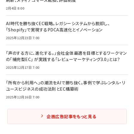
刷新、メディアコマース転換、評価制度
2月4日 8:00
AI時代を勝ち抜くEC戦略。レガシーシステムから脱却し、
「Shopify」で実現するPDCA高速化とイノベーション
2025年12月23日 7:00
「声のする方に、進化する。」会社全体最適を目標とするワークマン
の「補完型EC」 が実践する「レビューマーケティング3.0」とは？
2025年12月17日 7:00
「所有から利用へ」の潮流をAIで勝ち抜く。事例で学ぶレンタル・リ
ユースビジネスの成功法則とEC構築術
2025年12月16日 7:00
企画広告記事をもっと見る