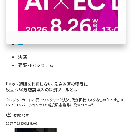
revico (744)
決済
参加登録はこちら↑
通販・ECシステム
「ネット通販を利用しない」見込み客の獲得に
役立つ60万店舗導入の決済ツールとは
クレジットカード不要でワンクリック決済、代金回収リスクなしの「Paidy」は、
CVR（コンバージョン率）や新規顧客獲得に役立つという
渡部 和章
2017年1月30日 8:00