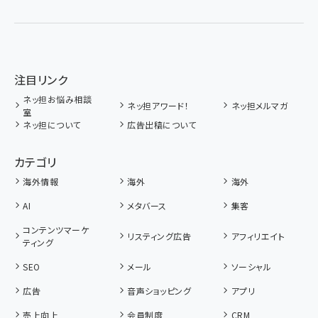
注目リンク
ネッ担お悩み相談
ネッ担アワード！
ネッ担メルマガ
室
ネッ担について
広告出稿について
カテゴリ
海外情報
海外
海外
AI
メタバース
集客
コンテンツマーケ
リスティング広告
アフィリエイト
ティング
SEO
メール
ソーシャル
広告
音声ショッピング
アプリ
売上向上
会員制度
CRM