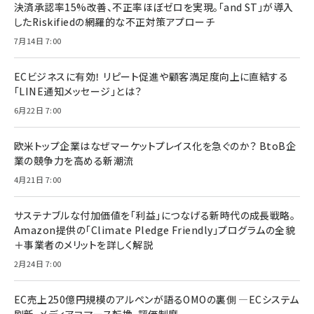
決済承認率15%改善、不正率ほぼゼロを実現。「and ST」が導入
したRiskifiedの網羅的な不正対策アプローチ
7月14日 7:00
ECビジネスに有効！ リピート促進や顧客満足度向上に直結する
「LINE通知メッセージ」とは？
6月22日 7:00
欧米トップ企業はなぜマーケットプレイス化を急ぐのか？ BtoB企
業の競争力を高める新潮流
4月21日 7:00
サステナブルな付加価値を「利益」につなげる新時代の成長戦略。
Amazon提供の「Climate Pledge Friendly」プログラムの全貌
＋事業者のメリットを詳しく解説
2月24日 7:00
EC売上250億円規模のアルペンが語るOMOの裏側 ―ECシステム