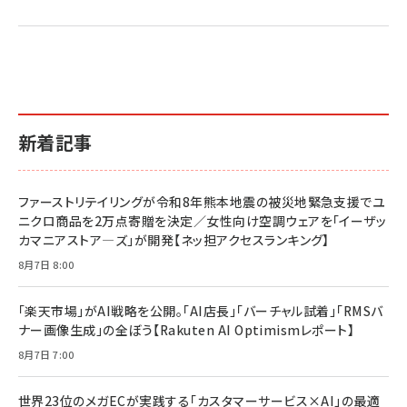
新着記事
ファーストリテイリングが令和8年熊本地震の被災地緊急支援でユ
ニクロ商品を2万点寄贈を決定／女性向け空調ウェアを「イーザッ
カマニアストア―ズ」が開発【ネッ担アクセスランキング】
8月7日 8:00
「楽天市場」がAI戦略を公開。「AI店長」「バーチャル試着」「RMSバ
ナー画像生成」の全ぼう【Rakuten AI Optimismレポート】
8月7日 7:00
世界23位のメガECが実践する「カスタマーサービス×AI」の最適