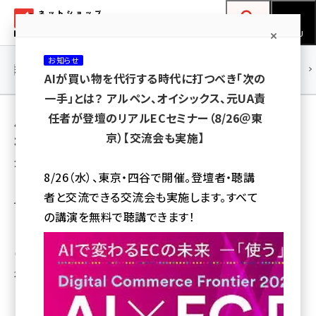
メ
ネットショップ担当者フォーラム
イ
検索
MENU
ン
お知らせ
コ
連載・特集
|
海外
海外情報
海外
AI
メタバース
AIが買い物を代行する時代に打つべき「次の
ン
一手」とは？ アルペン、オイシックス、元UA責
テ
用語「エクスチェンジコーポレーション」 が使
任者が登壇のリアルECセミナー（8/26＠東
ン
京）【交流会も実施】
われている記事の一覧
ツ
amazon (2259)
全 3 記事中 1 ～ 3 を表示中
に
8/26（水）、東京・四谷で開催。登壇者・聴講
yahoo (1908)
移
「Paidy」を「フラクタ・ノード」の決済手段とし
者と交流できる交流会も実施します。すべて
て利用可能に、フラクタ
動
楽天 (1874)
の講演を無料で聴講できます！
「Paidy」を簡単に導入できるようにして、導入企業の拡大を進める
ecbeing (1211)
中川 昌俊
アスクル (1122)
2015年10月21日 11:15
base (1083)
ビィ・フォアード (778)