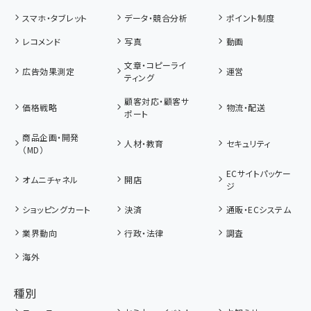
スマホ・タブレット
データ・競合分析
ポイント制度
レコメンド
写真
動画
文章・コピーライ
広告効果測定
運営
ティング
顧客対応・顧客サ
価格戦略
物流・配送
ポート
商品企画・開発
人材・教育
セキュリティ
（MD）
ECサイトパッケー
オムニチャネル
開店
ジ
ショッピングカート
決済
通販・ECシステム
業界動向
行政・法律
調査
海外
種別