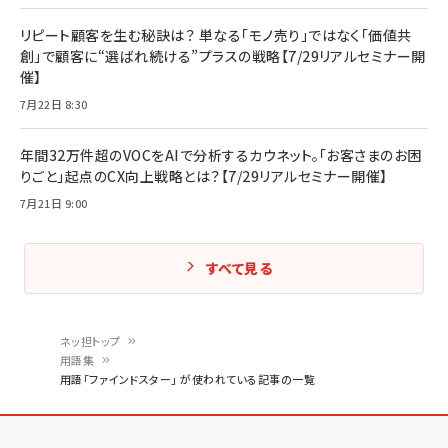
リピート顧客を生む秘訣は？ 単なる「モノ売り」ではなく「価値共
創」で顧客に“選ばれ続ける”プラスの戦略【7/29リアルセミナー開
催】
7月22日 8:30
年間32万件超のVOCをAIで分析するカウネット。「お客さまのお困
りごと」起点のCX向上戦略とは？【7/29リアルセミナー開催】
7月21日 9:00
すべて見る
ネッ担トップ
用語集
パ
用語「ファインドスター」 が使われている記事の一覧
ン
く