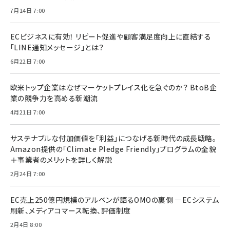
7月14日 7:00
ECビジネスに有効！ リピート促進や顧客満足度向上に直結する
「LINE通知メッセージ」とは？
6月22日 7:00
欧米トップ企業はなぜマーケットプレイス化を急ぐのか？ BtoB企
業の競争力を高める新潮流
4月21日 7:00
サステナブルな付加価値を「利益」につなげる新時代の成長戦略。
Amazon提供の「Climate Pledge Friendly」プログラムの全貌
＋事業者のメリットを詳しく解説
2月24日 7:00
EC売上250億円規模のアルペンが語るOMOの裏側 ―ECシステム
刷新、メディアコマース転換、評価制度
2月4日 8:00