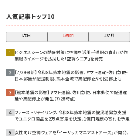
人気記事トップ10
昨日
1週間
1か月
ビジネスシーンの酷暑対策に空調を活用――。「洋服の青山」が作
業服のイメージを払拭した「空調ウエア」を発売
【7/29最新】令和8年熊本地震の影響、ヤマト運輸・佐川急便・
日本郵便が配送制限、熊本全域で集配停止や引受停止も
【熊本地震の影響】ヤマト運輸、佐川急便、日本郵便で配送遅
延や集配停止が発生（7/28時点）
ファーストリテイリング、令和8年熊本地震の被災地緊急支援
でユニクロ商品を2万点寄贈を決定、1億円規模の寄付を予定
女性向け空調ウェアを「イーザッカマニアストア―ズ」が開発、