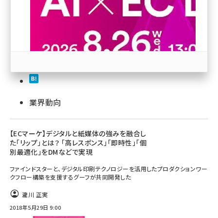
revico (739)
業界動向
参加登録はこちら↑
【ECマーケ】デジタルと紙媒体の強みを融合し
た「リップ」とは？ 「高レスポンス」「即時性」「個
別最適化」をDMなどで実現
ファインドスターと、デジタル印刷テクノロジーを活用したプロダクションワー
クフロー構築を支援するグーフが共同開発した
瀧川 正実
2018年5月29日 9:00