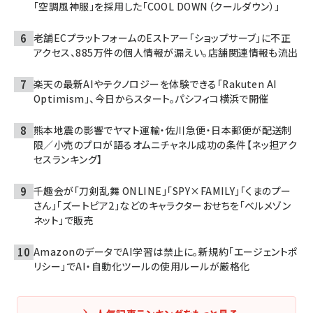
「空調風神服」を採用した「COOL DOWN（クールダウン）」
老舗ECプラットフォームのEストアー「ショップサーブ」に不正
アクセス、885万件の個人情報が漏えい。店舗関連情報も流出
楽天の最新AIやテクノロジーを体験できる「Rakuten AI
Optimism」、今日からスタート。パシフィコ横浜で開催
熊本地震の影響でヤマト運輸・佐川急便・日本郵便が配送制
限／小売のプロが語るオムニチャネル成功の条件【ネッ担アク
セスランキング】
千趣会が「刀剣乱舞 ONLINE」「SPY×FAMILY」「くまのプー
さん」「ズートピア2」などのキャラクターおせちを「ベルメゾン
ネット」で販売
AmazonのデータでAI学習は禁止に。新規約「エージェントポ
リシー」でAI・自動化ツールの使用ルールが厳格化