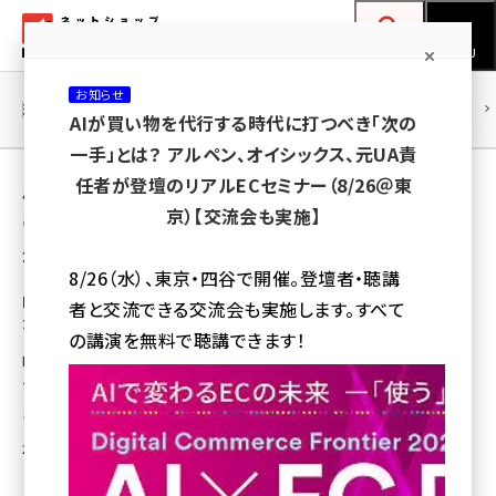
メ
ネットショップ担当者フォーラム
イ
検索
MENU
ン
お知らせ
コ
連載・特集
|
海外
海外情報
海外
AI
メタバース
AIが買い物を代行する時代に打つべき「次の
ン
一手」とは？ アルペン、オイシックス、元UA責
テ
用語「ファインドスター」 が使われている記事
任者が登壇のリアルECセミナー（8/26＠東
ン
京）【交流会も実施】
の一覧
ツ
amazon (2244)
全 2 記事中 1 ～ 2 を表示中
に
8/26（水）、東京・四谷で開催。登壇者・聴講
yahoo (1899)
移
EC・通販の人材紹介事業にファインドスター
者と交流できる交流会も実施します。すべて
が参入、子会社通じ事業を展開
動
楽天 (1871)
の講演を無料で聴講できます！
EC・通販支援のファインドスターは人材事業を手掛けるグループ会社、
ecbeing (1207)
ニュースターが通販・EC業界に特化した人材紹介事業を始めたと発表
アスクル (1117)
瀧川 正実
2014年4月23日 11:44
base (1071)
ビィ・フォアード (773)