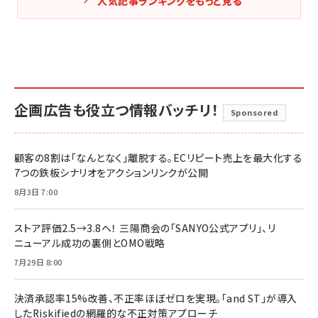
人気記事ランキングをもっと見る
企画広告も役立つ情報バッチリ！
Sponsored
顧客の8割は「なんとなく」離脱する。ECリピート売上を最大化する
7つの鉄板シナリオをアクションリンクが公開
8月3日 7:00
ストア評価2.5→3.8へ！ 三陽商会の「SANYO公式アプリ」、リ
ニューアル成功の裏側とOMO戦略
7月29日 8:00
決済承認率15%改善、不正率ほぼゼロを実現。「and ST」が導入
したRiskifiedの網羅的な不正対策アプローチ