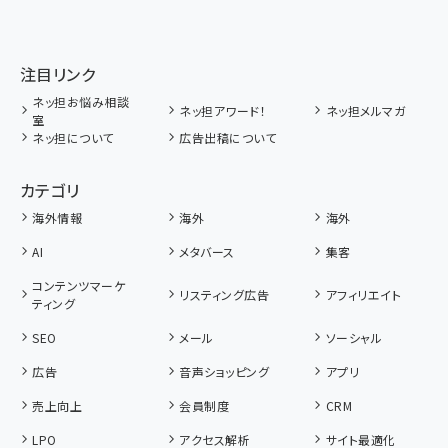
注目リンク
ネッ担お悩み相談
ネッ担アワード！
ネッ担メルマガ
室
ネッ担について
広告出稿について
カテゴリ
海外情報
海外
海外
AI
メタバース
集客
コンテンツマーケ
リスティング広告
アフィリエイト
ティング
SEO
メール
ソーシャル
広告
音声ショッピング
アプリ
売上向上
会員制度
CRM
LPO
アクセス解析
サイト最適化