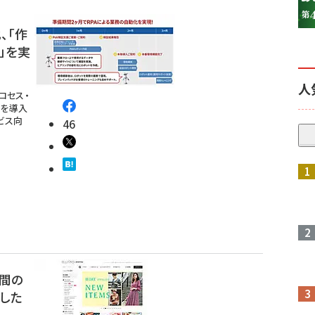
、「作
」を実
人
ロセス・
」を導入
ビス向
46
時間の
した