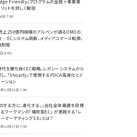
edge Friendly」プログラムの全貌＋事業者
メリットを詳しく解説
4日 7:00
C売上250億円規模のアルペンが語るOMOの
側 ―ECシステム刷新、メディアコマース転換、
価制度
日 8:00
I時代を勝ち抜くEC戦略。レガシーシステムから
し、「Shopify」で実現するPDCA高速化とイ
ベーション
5年12月23日 7:00
声のする方に、進化する。」会社全体最適を目標
するワークマンの「補完型EC」 が実践する「レ
ーマーケティング3.0」とは？
5年12月17日 7:00