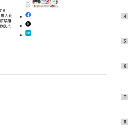
する
モは属人化
グ原稿確
削減した