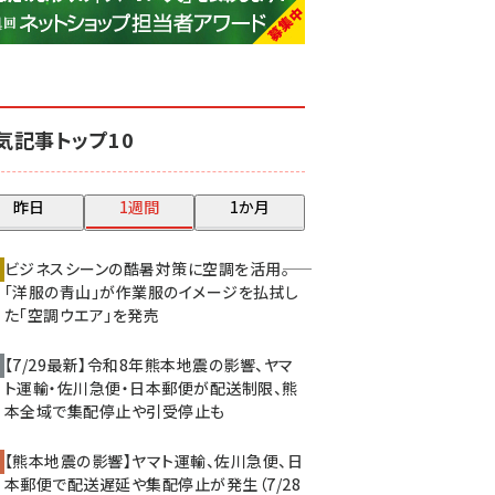
base (1068)
ビィ・フォアード (768)
revico (737)
気記事トップ10
昨日
1週間
1か月
ビジネスシーンの酷暑対策に空調を活用――。
「洋服の青山」が作業服のイメージを払拭し
た「空調ウエア」を発売
【7/29最新】令和8年熊本地震の影響、ヤマ
ト運輸・佐川急便・日本郵便が配送制限、熊
本全域で集配停止や引受停止も
【熊本地震の影響】ヤマト運輸、佐川急便、日
本郵便で配送遅延や集配停止が発生（7/28