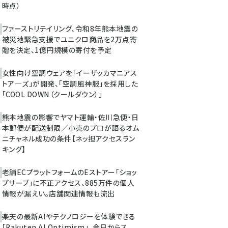
時点）
ファーストリテイリング、令和8年熊本地震の
被災地緊急支援でユニクロ商品を2万点寄
贈を決定、1億円規模の寄付を予定
女性向け空調ウェアを「イーザッカマニアス
トア―ズ」が開発、「空調風神服」を採用した
「COOL DOWN（クールダウン）」
熊本地震の影響でヤマト運輸・佐川急便・日
本郵便が配送制限／小売のプロが語るオム
ニチャネル成功の条件【ネッ担アクセスラン
キング】
老舗ECプラットフォームのEストアー「ショッ
プサーブ」に不正アクセス、885万件の個人
情報が漏えい。店舗関連情報も流出
楽天の最新AIやテクノロジーを体験できる
「Rakuten AI Optimism」、今日からス