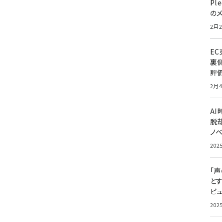
Pl
の
2月2
E
裏
評
2月4
A
脱却
ノ
202
「
と
ビュ
202