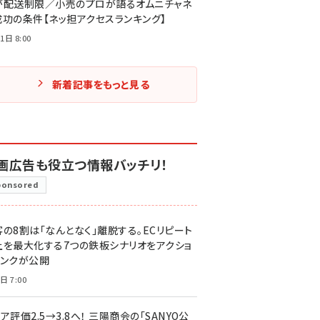
が配送制限／小売のプロが語るオムニチャネ
成功の条件【ネッ担アクセスランキング】
1日 8:00
新着記事をもっと見る
画広告も役立つ情報バッチリ！
ponsored
客の8割は「なんとなく」離脱する。ECリピート
上を最大化する7つの鉄板シナリオをアクショ
リンクが公開
日 7:00
ア評価2.5→3.8へ！ 三陽商会の「SANYO公