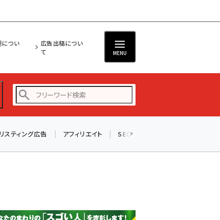
担につい
広告出稿につい
て
MENU
リスティング広告
アフィリエイト
SEO
メール
ソーシャル
amazon (2232)
yahoo (1894)
楽天 (1863)
ecbeing (1203)
アスクル (1112)