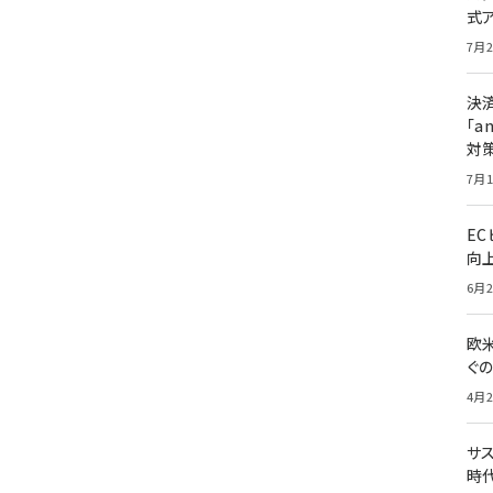
式
7月2
決
「a
対
7月1
E
向
6月2
欧
ぐ
4月2
サ
時代