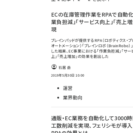
く
ず
ECの在庫管理作業をRPAで自動化
業負担減」「サービス向上」「売上増
現
ブレインパッドが提供するRPA（ロボティクス・プ
オートメーション）「ブレインロボ（BrainRobo）
した結果、EC事業における「作業負担減」「サー
上」「売上増加」の効果を創出した
石居 岳
2019年5月30日 10:00
運営
業界動向
通販・EC業務を自動化して3000
工数削減を実現、フェリシモが導入
RPAの効果とは