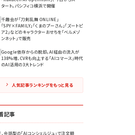
タート。パシフィコ横浜で開催
千趣会が「刀剣乱舞 ONLINE」
「SPY×FAMILY」「くまのプーさん」「ズートピ
ア2」などのキャラクターおせちを「ベルメゾ
ンネット」で販売
Google依存からの脱却。AI経由の流入が
138%増、CVRも向上する「AIコマース」時代
のAI活用の3大トレンド
人気記事ランキングをもっと見る
着記事
天、会話型の「AIコンシェルジュ」で注文額