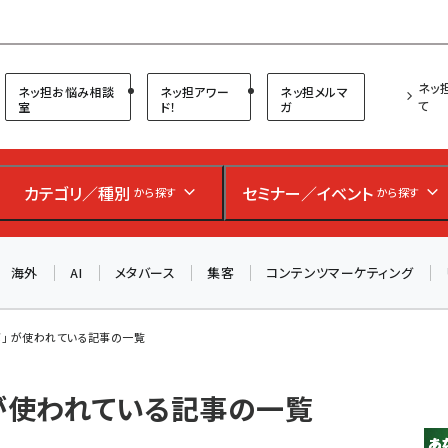
プ担当者フォーラム
ネッ
ネッ担お悩み相談
ネッ担アワー
ネッ担メルマ
て
室
ド！
ガ
カテゴリ／種別
セミナー／イベント
から探す
から探す
海外
AI
メタバース
集客
コンテンツマーケティング
ボ」 が使われている記事の一覧
 が使われている記事の一覧