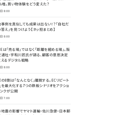
7％増。買い物体験をどう変えた？
日 8:00
功事例を真似しても成果は出ない！？「自社だ
の答え」を見つけよう【ネッ担まとめ】
日 8:00
NEは「売る場」ではなく「距離を縮める場」。阪
交通社・宇和川匠氏が語る、顧客の意思決定
支えるデジタル戦略
日 8:00
客の8割は「なんとなく」離脱する。ECリピート
上を最大化する7つの鉄板シナリオをアクショ
リンクが公開
日 7:00
本地震の影響でヤマト運輸・佐川急便・日本郵