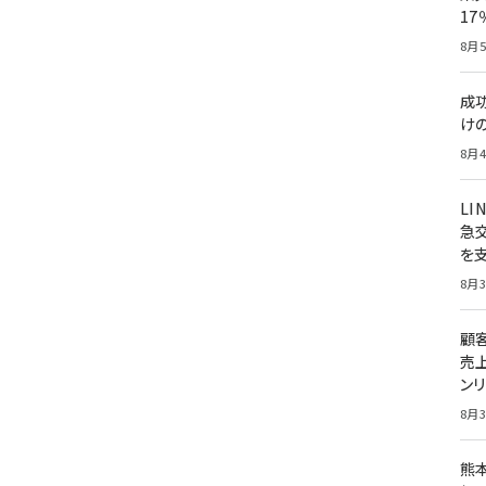
1
8月5
成
け
8月4
LI
急
を
8月3
顧
売
ン
8月3
熊