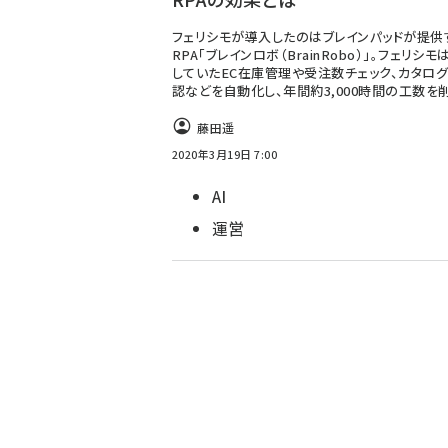
フェリシモが導入したのはブレインパッドが提供
RPA「ブレインロボ（BrainRobo）」。フェリシ
していたEC在庫管理や受注数チェック、カタロ
認などを自動化し、年間約3,000時間の工数を
藤田遥
2020年3月19日 7:00
AI
運営