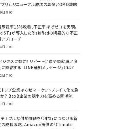
アプリ」、リニューアル成功の裏側とOMO戦略
9日 8:00
済承認率15%改善、不正率ほぼゼロを実現。
nd ST」が導入したRiskifiedの網羅的な不正
策アプローチ
4日 7:00
Cビジネスに有効！ リピート促進や顧客満足度
上に直結する「LINE通知メッセージ」とは？
2日 7:00
米トップ企業はなぜマーケットプレイス化を急
のか？ BtoB企業の競争力を高める新潮流
1日 7:00
ステナブルな付加価値を「利益」につなげる新
の成長戦略。Amazon提供の「Climate