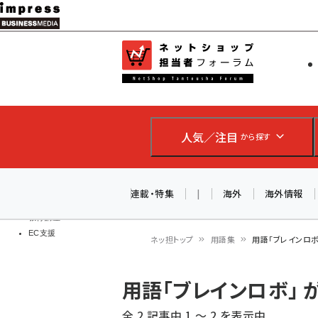
メ
イ
EC担当者
ネットショッ
ン
Web担当者
コ
製品導入
ン
企業IT
ソフト開発
テ
IoT・AI
人気／注目
から探す
ン
DCクラウド
研究・調査
ツ
エネルギー
に
連載・特集
|
海外
海外情報
ドローン
移
教育講座
EC支援
動
ネッ担トップ
用語集
用語「ブレインロ
パ
用語「ブレインロボ」
ン
全 2 記事中 1 ～ 2 を表示中