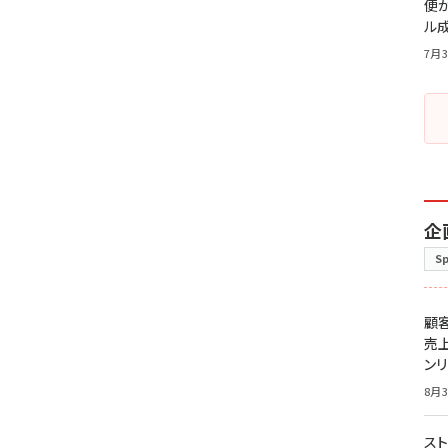
便
ル
7月3
企
S
顧
売
ン
8月3
スト