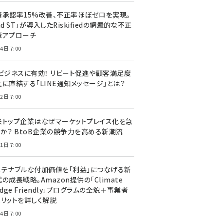
済承認率15%改善、不正率ほぼゼロを実現。
nd ST」が導入したRiskifiedの網羅的な不正
策アプローチ
4日 7:00
Cビジネスに有効！ リピート促進や顧客満足度
上に直結する「LINE通知メッセージ」とは？
2日 7:00
米トップ企業はなぜマーケットプレイス化を急
のか？ BtoB企業の競争力を高める新潮流
1日 7:00
ステナブルな付加価値を「利益」につなげる新
の成長戦略。Amazon提供の「Climate
edge Friendly」プログラムの全貌＋事業者
メリットを詳しく解説
4日 7:00