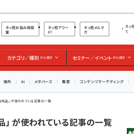
プ担当者フォーラム
ネッ
ネッ担お悩み相談
ネッ担アワー
ネッ担メルマ
て
室
ド！
ガ
カテゴリ／種別
セミナー／イベント
から探す
から探す
海外
AI
メタバース
集客
コンテンツマーケティング
消耗品」 が使われている記事の一覧
品」 が使われている記事の一覧