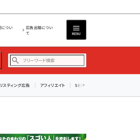
担につい
広告出稿につい
て
MENU
リスティング広告
アフィリエイト
SEO
メール
ソーシャル
amazon (2247)
yahoo (1900)
楽天 (1871)
ecbeing (1207)
アスクル (1119)