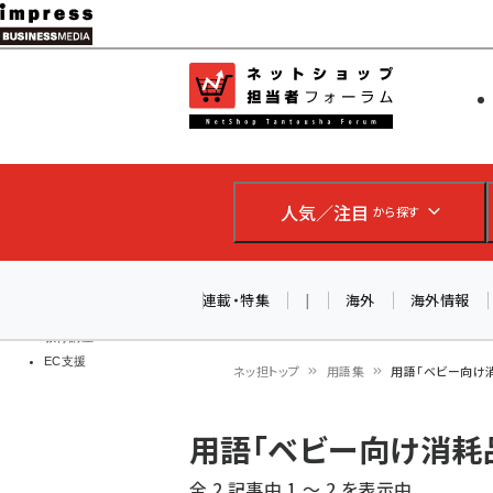
メ
イ
EC担当者
ネットショッ
ン
Web担当者
コ
製品導入
ン
企業IT
ソフト開発
テ
IoT・AI
人気／注目
から探す
ン
DCクラウド
研究・調査
ツ
エネルギー
に
連載・特集
|
海外
海外情報
ドローン
移
教育講座
EC支援
動
ネッ担トップ
用語集
用語「ベビー向け
パ
用語「ベビー向け消耗
ン
全 2 記事中 1 ～ 2 を表示中