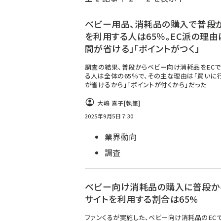
く
ず
ベビー用品、消耗品の購入で普段か
を利用する人は65％。EC派の理由
間が省ける」「ポイントがつく」
調査の結果、普段からベビー向け消耗品をEC
る人は全体の65％で、その主な理由は「買いに
が省けるから」「ポイントが付くから」だった
大嶋 喜子
[執筆]
2025年9月5日 7:30
業界動向
調査
ベビー向け消耗品の購入に普段か
サイトを利用する割合は65%
ファンくるが実施した、ベビー向け消耗品のEC