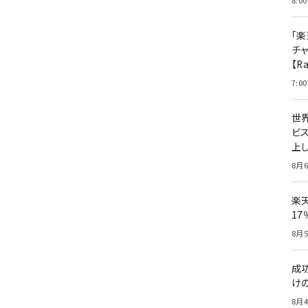
8:00
「楽
チ
【R
7:00
世
ビ
上し
8月6
楽
1
8月5
成
け
8月4