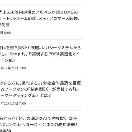
C売上250億円規模のアルペンが語るOMOの
側 ―ECシステム刷新、メディアコマース転換、
価制度
日 8:00
I時代を勝ち抜くEC戦略。レガシーシステムから
し、「Shopify」で実現するPDCA高速化とイ
ベーション
5年12月23日 7:00
声のする方に、進化する。」会社全体最適を目標
するワークマンの「補完型EC」 が実践する「レ
ーマーケティング3.0」とは？
5年12月17日 7:00
所有から利用へ」の潮流をAIで勝ち抜く。事例
学ぶレンタル・リユースビジネスの成功法則と
C構築術