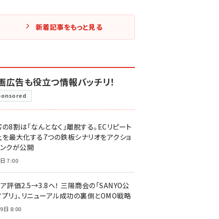
新着記事をもっと見る
画広告も役立つ情報バッチリ！
ponsored
客の8割は「なんとなく」離脱する。ECリピート
上を最大化する7つの鉄板シナリオをアクショ
リンクが公開
日 7:00
ア評価2.5→3.8へ！ 三陽商会の「SANYO公
アプリ」、リニューアル成功の裏側とOMO戦略
9日 8:00