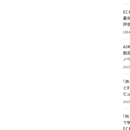
E
裏
評
2月4
A
脱却
ノ
202
「
と
ビュ
202
「
で
E