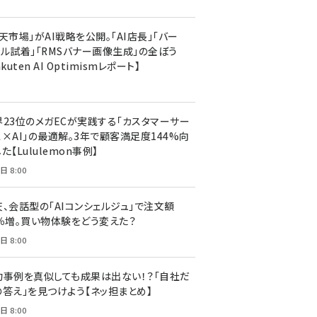
天市場」がAI戦略を公開。「AI店長」「バー
ャル試着」「RMSバナー画像生成」の全ぼう
akuten AI Optimismレポート】
界23位のメガECが実践する「カスタマーサー
ス×AI」の最適解。3年で顧客満足度144%向
た【Lululemon事例】
日 8:00
天、会話型の「AIコンシェルジュ」で注文額
7％増。買い物体験をどう変えた？
日 8:00
功事例を真似しても成果は出ない！？「自社だ
の答え」を見つけよう【ネッ担まとめ】
日 8:00