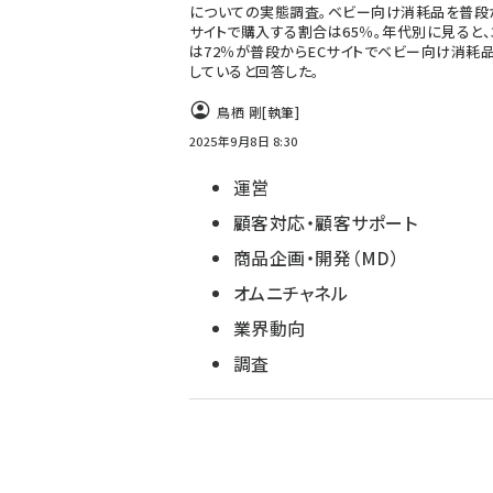
についての実態調査。ベビー向け消耗品を普段
サイトで購入する割合は65％。年代別に見ると、
は72％が普段からECサイトでベビー向け消耗
していると回答した。
鳥栖 剛
[執筆]
2025年9月8日 8:30
運営
顧客対応・顧客サポート
商品企画・開発（MD）
オムニチャネル
業界動向
調査