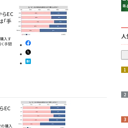
らEC
は「手
人
で購入す
行く手間
らEC
での購入