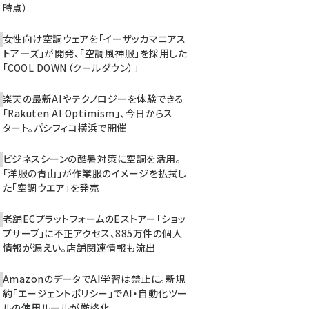
時点）
女性向け空調ウェアを「イーザッカマニアス
トア―ズ」が開発、「空調風神服」を採用した
「COOL DOWN（クールダウン）」
楽天の最新AIやテクノロジーを体験できる
「Rakuten AI Optimism」、今日からス
タート。パシフィコ横浜で開催
ビジネスシーンの酷暑対策に空調を活用――。
「洋服の青山」が作業服のイメージを払拭し
た「空調ウエア」を発売
老舗ECプラットフォームのEストアー「ショッ
プサーブ」に不正アクセス、885万件の個人
情報が漏えい。店舗関連情報も流出
AmazonのデータでAI学習は禁止に。新規
約「エージェントポリシー」でAI・自動化ツー
ルの使用ルールが厳格化