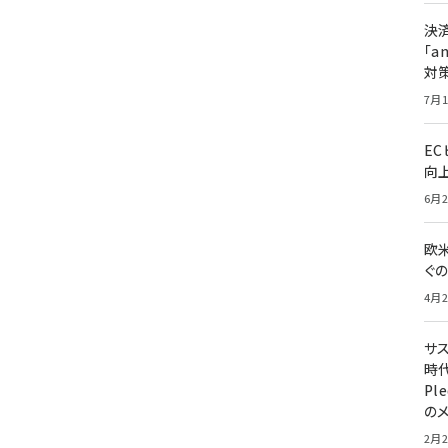
決
「a
対
7月1
E
向
6月2
欧
ぐ
4月2
サ
時代
Pl
の
2月2