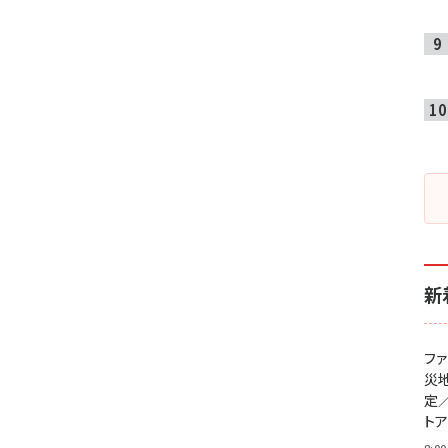
新
フ
災
定
ト