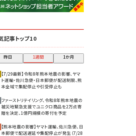
base (1074)
ビィ・フォアード (773)
revico (739)
気記事トップ10
昨日
1週間
1か月
【7/29最新】令和8年熊本地震の影響、ヤマ
ト運輸・佐川急便・日本郵便が配送制限、熊
本全域で集配停止や引受停止も
ファーストリテイリング、令和8年熊本地震の
被災地緊急支援でユニクロ商品を2万点寄
贈を決定、1億円規模の寄付を予定
【熊本地震の影響】ヤマト運輸、佐川急便、日
本郵便で配送遅延や集配停止が発生（7/28