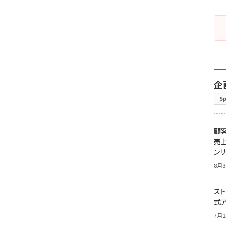
企
S
顧
売
ン
8月3
スト
式
7月2